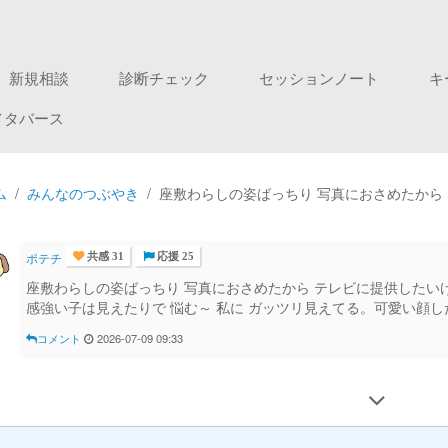
新規相談
診断チェック
セッションノート
キ
メタバース
ム
みんなのつぶやき
座敷わらしの姿ばっちり 写真におさめたから 
ポテチ
共感 31
応援 25
座敷わらしの姿ばっちり 写真におさめたから テレビに提供したい
感強い子は見えたりで 悩む～ 私に ガッツリ見えてる。可愛い顔
コメント
2026-07-09 09:33