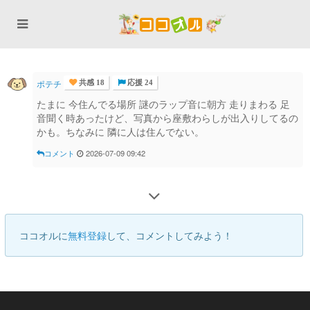
ポテチ
共感 18
応援 24
たまに 今住んでる場所 謎のラップ音に朝方 走りまわる 足
音聞く時あったけど、写真から座敷わらしが出入りしてるの
かも。ちなみに 隣に人は住んでない。
コメント
2026-07-09 09:42
ココオルに
無料登録
して、コメントしてみよう！