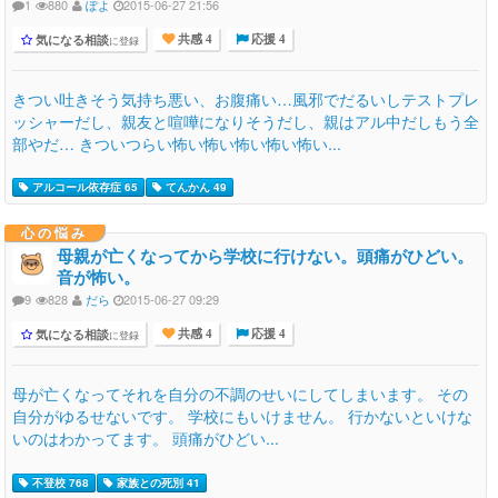
1
880
ぽよ
2015-06-27 21:56
気になる相談
に登録
共感 4
応援 4
きつい吐きそう気持ち悪い、お腹痛い…風邪でだるいしテストプレ
ッシャーだし、親友と喧嘩になりそうだし、親はアル中だしもう全
部やだ… きついつらい怖い怖い怖い怖い怖い...
アルコール依存症 65
てんかん 49
心の悩み
母親が亡くなってから学校に行けない。頭痛がひどい。
音が怖い。
9
828
だら
2015-06-27 09:29
気になる相談
に登録
共感 4
応援 4
母が亡くなってそれを自分の不調のせいにしてしまいます。 その
自分がゆるせないです。 学校にもいけません。 行かないといけな
いのはわかってます。 頭痛がひどい...
不登校 768
家族との死別 41