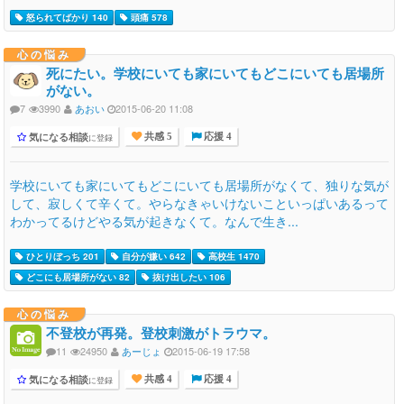
怒られてばかり 140
頭痛 578
心の悩み
死にたい。学校にいても家にいてもどこにいても居場所
がない。
7
3990
あおい
2015-06-20 11:08
気になる相談
に登録
共感 5
応援 4
学校にいても家にいてもどこにいても居場所がなくて、独りな気が
して、寂しくて辛くて。やらなきゃいけないこといっぱいあるって
わかってるけどやる気が起きなくて。なんで生き...
ひとりぼっち 201
自分が嫌い 642
高校生 1470
どこにも居場所がない 82
抜け出したい 106
心の悩み
不登校が再発。登校刺激がトラウマ。
11
24950
あーじょ
2015-06-19 17:58
気になる相談
に登録
共感 4
応援 4