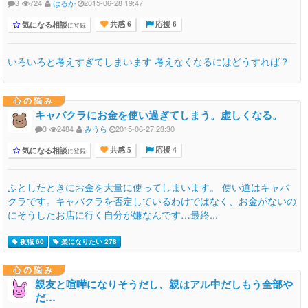
3
724
はるか
2015-06-28 19:47
気になる相談
に登録
共感 6
応援 6
いろいろと考えすぎてしまいます 考えなくなるにはどうすれば？
心の悩み
キャバクラにお金を使い過ぎてしまう。虚しくなる。
3
2484
みうら
2015-06-27 23:30
気になる相談
に登録
共感 5
応援 4
ふとしたときにお金を大量に使ってしまいます。 使い道はキャバ
クラです。キャバクラを否定しているわけではなく、お金がないの
にそうしたお店に行く自分が嫌なんです…最終...
夜職 60
楽になりたい 278
心の悩み
親友と喧嘩になりそうだし、親はアル中だしもう全部や
だ…