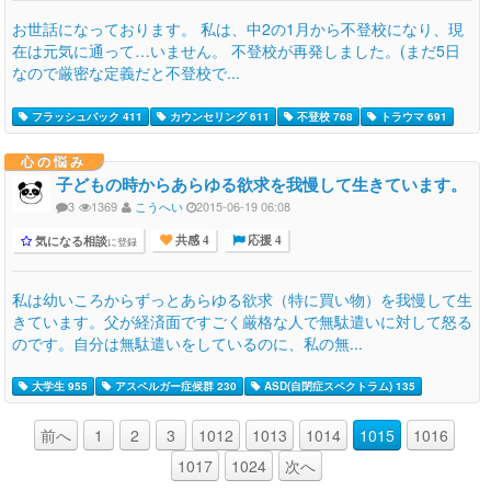
お世話になっております。 私は、中2の1月から不登校になり、現
在は元気に通って…いません。 不登校が再発しました。(まだ5日
なので厳密な定義だと不登校で...
フラッシュバック 411
カウンセリング 611
不登校 768
トラウマ 691
心の悩み
子どもの時からあらゆる欲求を我慢して生きています。
3
1369
こうへい
2015-06-19 06:08
気になる相談
に登録
共感 4
応援 4
私は幼いころからずっとあらゆる欲求（特に買い物）を我慢して生
きています。父が経済面ですごく厳格な人で無駄遣いに対して怒る
のです。自分は無駄遣いをしているのに、私の無...
大学生 955
アスペルガー症候群 230
ASD(自閉症スペクトラム) 135
前へ
1
2
3
1012
1013
1014
1015
1016
1017
1024
次へ