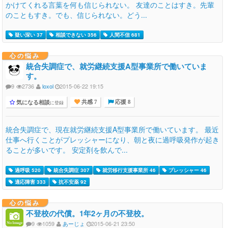
かけてくれる言葉を何も信じられない。 友達のことはすき。先輩
のこともすき。でも、信じられない。どう...
疑い深い 37
相談できない 356
人間不信 681
心の悩み
統合失調症で、就労継続支援A型事業所で働いていま
す。
9
2736
loxol
2015-06-22 19:15
気になる相談
に登録
共感 7
応援 8
統合失調症で、現在就労継続支援A型事業所で働いています。 最近
仕事へ行くことがプレッシャーになり、朝と夜に過呼吸発作が起き
ることが多いです。 安定剤を飲んで...
過呼吸 520
統合失調症 307
就労移行支援事業所 46
プレッシャー 46
適応障害 333
抗不安薬 92
心の悩み
不登校の代償。1年2ヶ月の不登校。
9
1059
あーじょ
2015-06-21 23:50