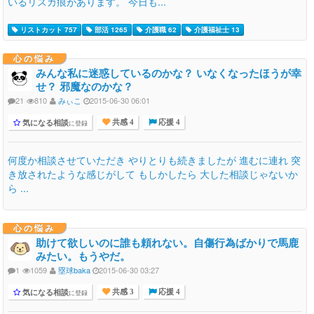
いるリスカ痕があります。 今日も...
リストカット 757
部活 1265
介護職 62
介護福祉士 13
心の悩み
みんな私に迷惑しているのかな？ いなくなったほうが幸
せ？ 邪魔なのかな？
21
810
みぃこ
2015-06-30 06:01
気になる相談
に登録
共感 4
応援 4
何度か相談させていただき やりとりも続きましたが 進むに連れ 突
き放されたような感じがして もしかしたら 大した相談じゃないか
ら ...
心の悩み
助けて欲しいのに誰も頼れない。自傷行為ばかりで馬鹿
みたい。もうやだ。
1
1059
塁球baka
2015-06-30 03:27
気になる相談
に登録
共感 3
応援 4