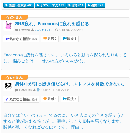
機能不全家族 493
子育て 育児 122
虐待 610
愚痴 792
心の悩み
SNS疲れ。Facebookに疲れを感じる
1
666
ちろるちょこ
2015-06-20 22:45
気になる相談
に登録
共感 2
応援 2
Facebookに疲れを感じます。 いろいろと動向を探られたりもする
し。 悩みごとはココオルの方がいいのかな。
心の悩み
身体中が引っ掻き傷だらけ。ストレスを発散できない。
1
1033
雪
2015-06-20 22:02
気になる相談
に登録
共感 4
応援 2
自分では辛いってわかってるのに、 いざ人にその辛さを話そうと
すると喉が詰まる感じがし、頭痛がしたり気持ち悪くなります。
関係が親しくなればなるほどです。 理由...