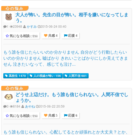
心の悩み
大人が怖い。先生の目が怖い。相手を嫌いになってしま
う。
1
23948
かすみ
2015-06-24 00:40
気になる相談
に登録
共感 4
応援 4
もう誰を信じたらいいのか分かりません 自分がどう行動したらい
いのか分かりません 嘘ばかり きれいごとばかりにしか見えてきま
せん 泣きたいなって、感じても泣け...
高校生 1470
人の視線が怖い 156
人間不信 681
心の悩み
どうせ上辺だけ。もう誰も信じられない。人間不信でし
ょうか。
3
8184
あやね
2015-06-22 20:59
気になる相談
に登録
共感 5
応援 6
もう誰も信じられない。心配してるとか頑張れとか大丈夫？とか、