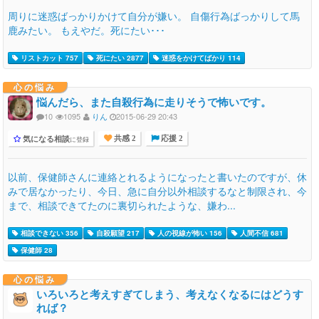
周りに迷惑ばっかりかけて自分が嫌い。 自傷行為ばっかりして馬
鹿みたい。 もえやだ。死にたい･･･
リストカット 757
死にたい 2877
迷惑をかけてばかり 114
心の悩み
悩んだら、また自殺行為に走りそうで怖いです。
10
1095
りん
2015-06-29 20:43
気になる相談
に登録
共感 2
応援 2
以前、保健師さんに連絡とれるようになったと書いたのですが、休
みで居なかったり、今日、急に自分以外相談するなと制限され、今
まで、相談できてたのに裏切られたような、嫌わ...
相談できない 356
自殺願望 217
人の視線が怖い 156
人間不信 681
保健師 28
心の悩み
いろいろと考えすぎてしまう、考えなくなるにはどうす
れば？