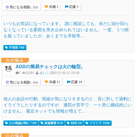
気になる相談
に登録
共感 3
応援 3
いつもお世話になっています。 誰に相談しても、未だに頭が回ら
なくなっている要因を突き止められてはいません。 一度、うつ病
も疑っていましたが、あくまでも学校等...
不登校 768
心の悩み
ADDの簡易チェックは火の輪型。
7
22281
さいこ
2015-06-21 23:48
気になる相談
に登録
共感 15
応援 10
他人の会話や行動、視線が気になりすぎるのと、音に対して過剰に
イライラしたりするのですが、通院が苦手で、一ヶ所に継続的にい
けません。 最近ネットでも情報が増えて...
人の視線が怖い 156
発達障害 819
ADD 24
イライラ 1338
心の悩み