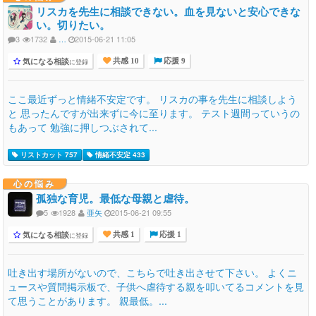
リスカを先生に相談できない。血を見ないと安心できな
い。切りたい。
3
1732
…
2015-06-21 11:05
気になる相談
に登録
共感 10
応援 9
ここ最近ずっと情緒不安定です。 リスカの事を先生に相談しよう
と 思ったんですが出来ずに今に至ります。 テスト週間っていうの
もあって 勉強に押しつぶされて...
リストカット 757
情緒不安定 433
心の悩み
孤独な育児。最低な母親と虐待。
5
1928
亜矢
2015-06-21 09:55
気になる相談
に登録
共感 1
応援 1
吐き出す場所がないので、こちらで吐き出させて下さい。 よくニ
ュースや質問掲示板で、子供へ虐待する親を叩いてるコメントを見
て思うことがあります。 親最低。...