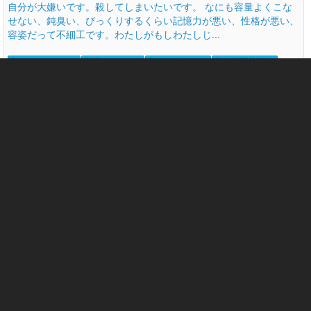
自分が大嫌いです。殺してしまいたいです。 なにも容量よくこな
せない、鈍臭い、びっくりするくらい記憶力が悪い、性格が悪い、
容姿だって不細工です。わたしがもしわたしじ...
リストカット 756
死にたい 2877
自分が嫌い 642
情緒不安定 433
罪悪感 798
殺したい 254
その他の悩み/質問
高校2年です。友達からひねくれてると言われました。
このひねくれた性格をなんとかしたい。
1
15653
龍
2014-08-23 17:46
気になる相談
に登録
共感 2
応援 2
現在高校二年生です。友達からひねくれてると言われました。また
その他の人間からは被害妄想が激しい、うざい、なんでそうネガテ
ィブに考えるの、と言われます。僕としてはただ...
いじめ 1485
高校生 1470
情緒不安定 433
罪悪感 798
認知の歪み 88
ネガティブ 468
被害妄想 304
人生の悩み