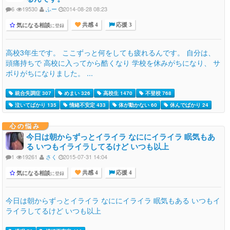
6
19530
ふー
2014-08-28 08:23
気になる相談
に登録
共感 4
応援 3
高校3年生です。 ここずっと何をしても疲れるんです。 自分は、
頭痛持ちで 高校に入ってから酷くなり 学校を休みがちになり、 サ
ボりがちになりました。 ...
統合失調症 307
めまい 326
高校生 1470
不登校 768
泣いてばかり 135
情緒不安定 433
体が動かない 60
休んでばかり 24
心の悩み
今日は朝からずっとイライラ なににイライラ 眠気もあ
る いつもイライラしてるけど いつも以上
1
19261
さく
2015-07-31 14:04
気になる相談
に登録
共感 4
応援 4
今日は朝からずっとイライラ なににイライラ 眠気もある いつもイ
ライラしてるけど いつも以上