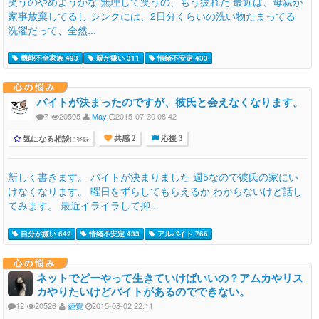
笑うのやめようかな 無理して笑うの、もう疲れた 最近は、母親が
家事放棄してるし シンクには、2日分くらいの洗い物たまってる
洗濯だって、全然...
機能不全家族 493
親が嫌い 311
情緒不安定 433
心の悩み
バイトが決まったのですが、彼氏と会えなくなります。
7
20595
May
2015-07-30 08:42
気になる相談
に登録
共感 2
応援 3
新しく書きます。 バイトが決まりました 週5なので彼氏の家にい
けなくなります。 曜日をずらしてもらえるか わからないけど話し
てみます。 最近イライラして抑...
自分が嫌い 642
情緒不安定 433
アルバイト 766
心の悩み
ネットでどーやって生きていけばいいの？アムカやリス
カやりたいけどバイトがあるのでできない。
12
20526
薶覺
2015-08-02 22:11