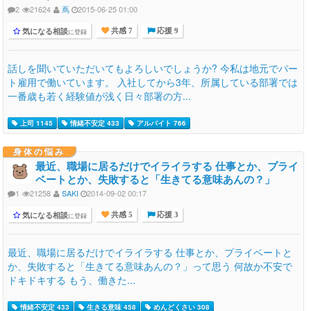
2
21624
蔦
2015-06-25 01:00
気になる相談
に登録
共感 7
応援 9
話しを聞いていただいてもよろしいでしょうか? 今私は地元でパー
ト雇用で働いています。 入社してから3年、所属している部署では
一番歳も若く経験値が浅く日々部署の方...
上司 1145
情緒不安定 433
アルバイト 766
身体の悩み
最近、職場に居るだけでイライラする 仕事とか、プライ
ベートとか、失敗すると「生きてる意味あんの？」
1
21258
SAKI
2014-09-02 00:17
気になる相談
に登録
共感 5
応援 3
最近、職場に居るだけでイライラする 仕事とか、プライベートと
か、失敗すると「生きてる意味あんの？」って思う 何故か不安で
ドキドキする もう、働きた...
情緒不安定 433
生きる意味 458
めんどくさい 308