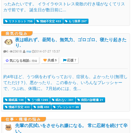
ったみたいです。 イライラやストレス発散の行き場がなくてリス
カ寸前です。 誕生日が数日前に...
リストカット 756
情緒不安定 433
もう限界 297
病気の悩み
夜は眠れず、昼間も、無気力、ゴロゴロ、寝たり起きた
り.
6
23618
ma
2014-07-27 15:37
気になる相談
に登録
共感 9
応援 7
約4年ほど、うつ病をわずらっており、症状も、よかったり(無理し
てただけ？)、悪かったり。 この春から、いろんなプレッシャー
で、つぶれ、休職に。 7月始めには、生...
睡眠薬 146
うつ病 1295
眠れない 391
病院の診断書 21
情緒不安定 433
休職 450
プレッシャー 46
仕事・職場の悩み
先輩の尻拭いをさせられ嫌になる。 常に忍耐を続けて辛
い。