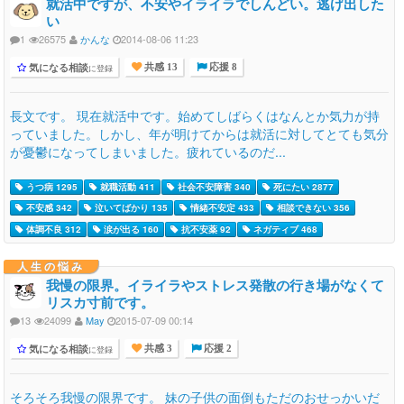
就活中ですが、不安やイライラでしんどい。逃げ出した
い
1
26575
かんな
2014-08-06 11:23
気になる相談
に登録
共感 13
応援 8
長文です。 現在就活中です。始めてしばらくはなんとか気力が持
っていました。しかし、年が明けてからは就活に対してとても気分
が憂鬱になってしまいました。疲れているのだ...
うつ病 1295
就職活動 411
社会不安障害 340
死にたい 2877
不安感 342
泣いてばかり 135
情緒不安定 433
相談できない 356
体調不良 312
涙が出る 160
抗不安薬 92
ネガティブ 468
人生の悩み
我慢の限界。イライラやストレス発散の行き場がなくて
リスカ寸前です。
13
24099
May
2015-07-09 00:14
気になる相談
に登録
共感 3
応援 2
そろそろ我慢の限界です。 妹の子供の面倒もただのおせっかいだ