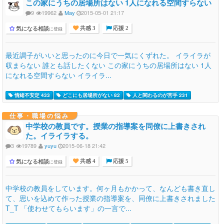
この家にうちの居場所はない 1人になれる空間すらない
9
19962
May
2015-05-01 21:17
気になる相談
に登録
共感 3
応援 2
最近調子がいいと思ったのに今日で一気にくずれた。 イライラが
収まらない 誰とも話したくない この家にうちの居場所はない 1人
になれる空間すらない イライラ...
情緒不安定 433
どこにも居場所がない 82
人と関わるのが苦手 231
仕事・職場の悩み
中学校の教員です。授業の指導案を同僚に上書きされ
た。イライラする。
3
19789
yuyu
2015-06-18 21:42
気になる相談
に登録
共感 4
応援 5
中学校の教員をしています。何ヶ月もかかって、なんども書き直し
て、思いを込めて作った授業の指導案を、同僚に上書きされました
T_T 「使わせてもらいます」の一言で...