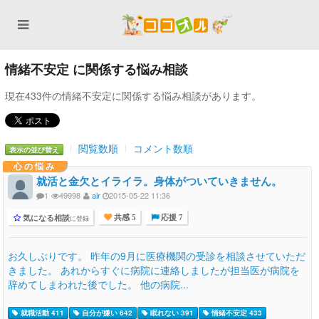
情緒不安定 に関係する悩み相談
現在433件の情緒不安定に関係する悩み相談があります。
閲覧数順
コメント数順
表示の並び替え
心の悩み
就活と金欠とイライラ。身体がついていきません。
1
49998
air
2015-05-22 11:36
気になる相談
に登録
共感 5
応援 7
お久しぶりです。 昨年の9月に医療機関の受診を相談させていただ
きました。 あれからすぐに病院に連絡しましたが担当医が病院を
辞めてしまわれた後でした。 他の病院...
就職活動 411
自分が嫌い 642
眠れない 391
情緒不安定 433