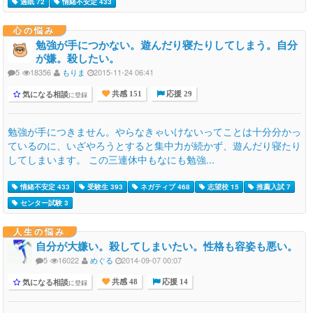
過眠 72
情緒不安定 433
心の悩み
勉強が手につかない。遊んだり寝たりしてしまう。自分
が嫌。殺したい。
5
18356
もりま
2015-11-24 06:41
気になる相談
に登録
共感 151
応援 29
勉強が手につきません。やらなきゃいけないってことは十分分かっ
ているのに、いざやろうとすると集中力が続かず、遊んだり寝たり
してしまいます。 この三連休中もなにも勉強...
情緒不安定 433
受験生 393
ネガティブ 468
志望校 15
推薦入試 7
センター試験 3
人生の悩み
自分が大嫌い。殺してしまいたい。性格も容姿も悪い。
5
16022
めぐる
2014-09-07 00:07
気になる相談
に登録
共感 48
応援 14