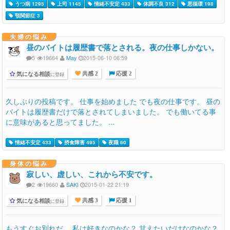
うつ病 1295
上司 1145
情緒不安定 433
体調不良 312
悪循環 198
顎関節症 3
夫婦の悩み
昼のバイトは履歴書で落とされる。夜の仕事しかない。
5
19664
May
2015-06-10 06:59
気になる相談
に登録
共感 2
応援 2
久しぶりの投稿です。 仕事を始めました でも夜の仕事です。 昼の
バイトは履歴書だけで落とされてしまいました。 でも働いてる事
に意味があると思ってました。 ...
情緒不安定 433
摂食障害 495
夜職 60
身体の悩み
寂しい、虚しい、これから不安です。
2
19660
SAKI
2015-01-22 21:19
気になる相談
に登録
共感 3
応援 1
もうすぐお別れだ。 私は好きなのかな？ 甘えたいだけなのかな？