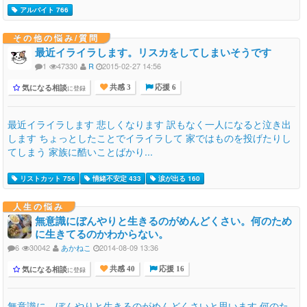
アルバイト 766
その他の悩み/質問
最近イライラします。リスカをしてしまいそうです
1
47330
R
2015-02-27 14:56
気になる相談
に登録
共感 3
応援 6
最近イライラします 悲しくなります 訳もなく一人になると泣き出
します ちょっとしたことでイライラして 家ではものを投げたりし
てしまう 家族に酷いことばかり...
リストカット 756
情緒不安定 433
涙が出る 160
人生の悩み
無意識にぼんやりと生きるのがめんどくさい。何のため
に生きてるのかわからない。
6
30042
あかねこ
2014-08-09 13:36
気になる相談
に登録
共感 40
応援 16
無意識に、ぼんやりと生きるのがめんどくさいと思います 何のた