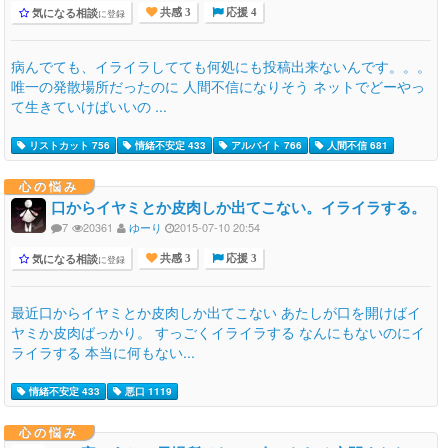
気になる相談
に登録
共感 3
応援 4
病んでても、イライラしてても何処にも投稿出来ないんです。。。
唯一の発散場所だったのに 人間不信になりそう ネットでどーやっ
て生きていけばいいの ...
リストカット 756
情緒不安定 433
アルバイト 766
人間不信 681
心の悩み
口からイヤミとか皮肉しか出てこない。イライラする。
7
20361
ゆーり
2015-07-10 20:54
気になる相談
に登録
共感 3
応援 3
最近口からイヤミとか皮肉しか出てこない あたしが口を開けばイ
ヤミか皮肉ばっかり。 すっごくイライラする なんにもないのにイ
ライラする 本当に何もない...
情緒不安定 433
悪口 1119
心の悩み