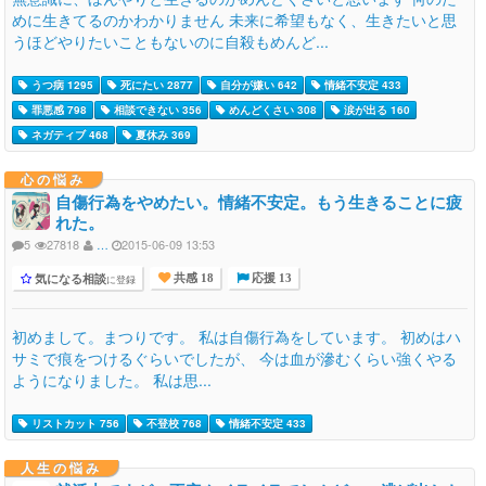
めに生きてるのかわかりません 未来に希望もなく、生きたいと思
うほどやりたいこともないのに自殺もめんど...
うつ病 1295
死にたい 2877
自分が嫌い 642
情緒不安定 433
罪悪感 798
相談できない 356
めんどくさい 308
涙が出る 160
ネガティブ 468
夏休み 369
心の悩み
自傷行為をやめたい。情緒不安定。もう生きることに疲
れた。
5
27818
…
2015-06-09 13:53
気になる相談
に登録
共感 18
応援 13
初めまして。まつりです。 私は自傷行為をしています。 初めはハ
サミで痕をつけるぐらいでしたが、 今は血が滲むくらい強くやる
ようになりました。 私は思...
リストカット 756
不登校 768
情緒不安定 433
人生の悩み