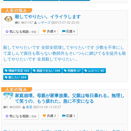
人生の悩み
殺してやりたい。イライラします
2
21167
シザーズ
2015-07-02 22:45
気になる相談
に登録
共感 6
応援 6
殺してやりたいです 全部全部壊してやりたいです 少数を不幸にし
て楽しんで責任も取らない教師共もそいつらに媚びてる生徒共も殺
してやりたいです 全員殺してやりたい...
情緒不安定 433
相談できない 356
刑務所 27
ムカつく 92
殺したい 254
人生の悩み
家庭崩壊。母親が家事放棄。父親は毎日暴れる。無理し
て笑うの、もう疲れた。急に不安になる
2
20681
夜星
2014-09-14 02:27
気になる相談
に登録
共感 3
応援 5