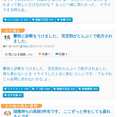
かまって欲しいだけなのかな？ もっと一緒に居たかった。 イライ
ラする時もあ...
ひとりぼっち 201
情緒不安定 433
休職 450
心の悩み
鬱病と診断をうけました。 安定剤がとんぷくで処方され
ました。
4
19645
May
2015-03-15 20:37
気になる相談
に登録
共感 5
応援 4
鬱病と診断をうけました。 安定剤がとんぷくで処方されました。
落ち着かないとき イライラしたときに飲む らしいです。 でもそれ
じゃあ間に合わないかな よ...
リストカット 756
うつ病 1295
情緒不安定 433
摂食障害 495
抗不安薬 92
その他の悩み/質問
頭痛持ちの高校3年生です。 ここずっと何をしても疲れ
るんです。