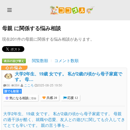
母親 に関係する悩み相談
現在201件の母親に関係する悩み相談があります。
閲覧数順
コメント数順
表示の並び替え
心の悩み
大学2年生、19歳 女です。 私が2歳の頃から母子家庭で
す。 母…
36
384
こころ
2025-08-25 19:50
誰でも歓迎 !
気になる相談
に登録
共感 20
応援 12
大学2年生、19歳 女です。 私が2歳の頃から母子家庭です。 母親
の過干渉が酷く、就職や恋愛、友人との遊びに関しても介入してき
てとても辛いです。 親の言う事を...