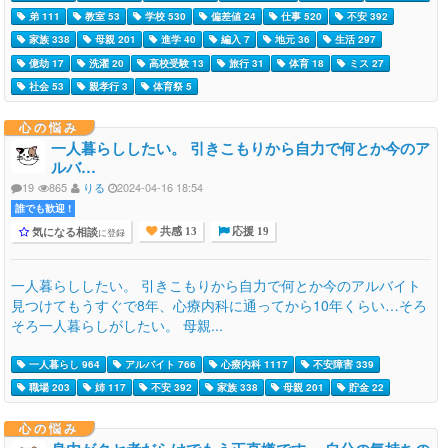
弟 111
教室 53
学校 530
偏差値 24
仕事 520
不安 392
家族 338
母親 201
進学 40
編入 7
地元 36
生活 297
億劫 17
洗濯 20
高校受験 13
旅行 31
体育 18
ミス 27
社会 53
親孝行 3
体育祭 5
心の悩み
一人暮らししたい。 引きこもりから自力で何とか今のア
ルバ…
19
865
りる
2024-04-16 18:54
誰でも歓迎 !
気になる相談
に登録
共感 13
応援 19
一人暮らししたい。 引きこもりから自力で何とか今のアルバイト
見つけてもうすぐで8年、心療内科に通ってから10年くらい…そろ
そろ一人暮らしがしたい。 母親...
一人暮らし 964
アルバイト 766
心療内科 1117
不安障害 339
職場 203
姉 117
不安 392
家族 338
母親 201
貯金 22
心の悩み