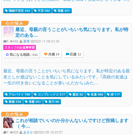
情緒不安定 433
不安 392
母親 201
心の悩み
最近、母親の言うことがいちいち気になります。私が特
定のある…
8
466
亜実
2023-11-08 01:33
スタッフのお返事希望
気になる相談
に登録
共感 14
応援 12
最近、母親の言うことがいちいち気になります。私が特定のある親
友としか遊ばないことを気にしているみたいです。｢高校の友達は
一生の付き合いになることが多いんだから｣みた...
アルバイト 766
コンプレックス 217
親友 62
友達 489
姉 117
家族 338
母親 201
努力 66
心の悩み
これが相談でいいのか分かんないんですけど投稿します
（ 今…
7
529
あすか
2022-09-18 23:57