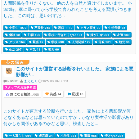
人間関係を作りたくない。 他の人を自然と避けてしまいます。 小
3の時、家に帰ってから学校で言われたことを考える習慣がつきま
した。 この時は、思い出すだ...
中学生 1073
不登校 768
悪口 1119
クラス替え 90
中学受験 75
傷跡 40
幻聴 120
学校に行きたくない 191
嫌がらせ 201
友達 489
クラス 164
緊張 49
学校 530
人間関係 129
母親 201
地元 36
生活 297
本気 41
努力 66
心の悩み
このサイトが運営する診断を行いました。 家族による悪
影響が…
6
381
まえたく
2025-08-04 03:23
スタッフのお返事希望
気になる相談
に登録
共感 14
応援 18
このサイトが運営する診断を行いました。 家族による悪影響が何
となくあるなとは思っていたのですが，かなり実生活で影響があり
何かしら関係があるのかなと思い、検査したと...
一人暮らし 964
虚言癖 34
小学生 834
毒親 955
情けない 386