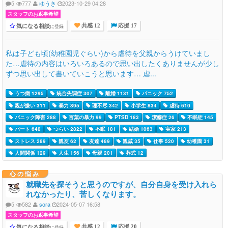
5
777
ゆうき
2023-10-29 04:28
スタッフのお返事希望
気になる相談
に登録
共感 12
応援 17
私は子ども頃(幼稚園児ぐらい)から虐待を父親からうけていまし
た…虐待の内容はいろいろあるので思い出したくありませんが少し
ずつ思い出して書いていこうと思います… 虐...
うつ病 1295
統合失調症 307
離婚 1131
パニック 752
親が嫌い 311
暴力 895
理不尽 342
小学生 834
虐待 610
パニック障害 288
言葉の暴力 99
PTSD 183
潔癖症 26
不眠症 145
パート 648
つらい 2822
不眠 181
結婚 1063
実家 213
ストレス 289
親友 62
友達 489
親戚 35
仕事 520
幼稚園 31
人間関係 129
人生 156
母親 201
葬式 12
心の悩み
就職先を探そうと思うのですが、自分自身を受け入れら
れなかったり、苦しくなります。
5
582
sora
2024-05-07 16:58
スタッフのお返事希望
気になる相談
に登録
共感 12
応援 20