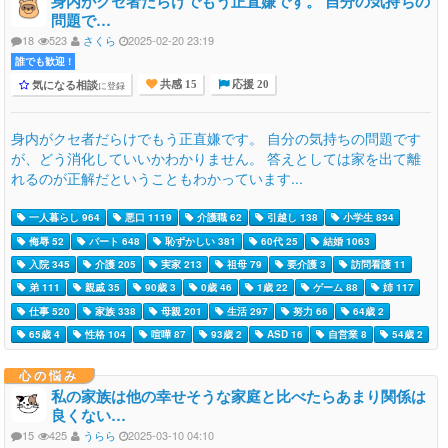
身内がクセ者だらけでもう正直嫌です。 自分の気持ちの
問題で…
18
523
さくら
2025-02-20 23:19
誰でも歓迎 !
気になる相談
に登録
共感 15
応援 20
身内がクセ者だらけでもう正直嫌です。 自分の気持ちの問題です
が、どう消化していいかわかりません。 答えとしては家を出て離
れるのが正解だということもわかっています...
一人暮らし 964
悪口 1119
介護職 62
引越し 138
小学生 834
侮辱 52
パート 648
恥ずかしい 381
60代 25
結婚 1063
入院 345
介護 205
実家 213
祖母 79
要介護 3
訪問看護 11
弟 111
親戚 35
90歳 3
0歳 46
1歳 22
ゲーム 88
姉 117
仕事 520
家族 338
母親 201
生活 297
努力 66
64歳 2
65歳 4
性格 104
喧嘩 87
93歳 2
ASD 16
自営業 8
54歳 2
心の悩み
私の家族は他の幸せそうな家庭と比べたらあまり関係は
良くない…
15
425
うらら
2025-03-10 04:10