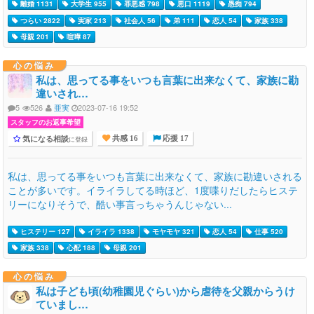
離婚 1131
大学生 955
罪悪感 798
悪口 1119
愚痴 794
つらい 2822
実家 213
社会人 56
弟 111
恋人 54
家族 338
母親 201
喧嘩 87
心の悩み
私は、思ってる事をいつも言葉に出来なくて、家族に勘
違いされ…
5
526
亜実
2023-07-16 19:52
スタッフのお返事希望
気になる相談
に登録
共感 16
応援 17
私は、思ってる事をいつも言葉に出来なくて、家族に勘違いされる
ことが多いです。イライラしてる時ほど、1度喋りだしたらヒステ
リーになりそうで、酷い事言っちゃうんじゃない...
ヒステリー 127
イライラ 1338
モヤモヤ 321
恋人 54
仕事 520
家族 338
心配 188
母親 201
心の悩み
私は子ども頃(幼稚園児ぐらい)から虐待を父親からうけ
ていまし…