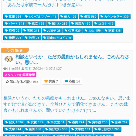
「あんたは家族で一人だけ目つきが悪い...
毒親 955
シングルマザー 141
短大 106
暴言 589
カウンセラー 330
パート 648
孤立 155
寂しい 285
無気力 130
コロナ 416
帰省 22
実家 213
お菓子 28
仕事 520
人生 156
家族 338
母親 201
地元 36
悲劇のヒロイン 9
心の悩み
相談というか、ただの愚痴かもしれません。ごめんなさ
い。思い…
11
536
望月
2024-12-07 21:27
スタッフのお返事希望
気になる相談
に登録
共感 7
応援 14
相談というか、ただの愚痴かもしれません。ごめんなさい。思い出
すだけで涙が出てきて、全然ひとりで消化できません。 ただの戯
言かもしれませんが、聞いていただけるだけで...
彼氏 1536
試験 355
研究室 61
愚痴 794
劣等感 235
依存 782
先輩 844
後悔 858
情けない 386
大学院 101
申し訳ない 760