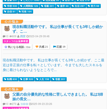
後輩 237
しんどい 1095
現実逃避 59
祖母 79
先生 278
学校 530
人間関係 129
母親 201
進学 40
生活 297
努力 66
自信 81
性格 104
心の悩み
現在転職活動中です。 私は仕事が長くても3年しか続か
ず、こ…
10
609
四宮
2023-04-29 09:48
スタッフのお返事希望
気になる相談
に登録
共感 21
応援 19
現在転職活動中です。 私は仕事が長くても3年しか続かず、ここ最
近は非正規の仕事を転々としています。 今までも大したスキルを
身に着けられないようなところで...
転職 830
仕事 520
人生 156
母親 201
心の悩み
父親の自分優先的な性格に苦しんできました。 私は3姉
妹の長女…
10
273
コロロ
2025-09-23 23:26
スタッフのお返事希望