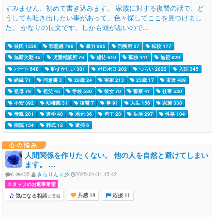
すみません、初めて書き込みます。 家族に対する復讐の話で、ど
うしても吐き出したい事があって、色々探してここを見つけまし
た。 かなりの長文です。しかも頭が悪いので...
彼氏 1536
罪悪感 798
暴力 895
刑務所 27
転校 177
無断欠勤 45
児童相談所 76
虐待 610
孤独 441
無視 829
パート 648
恥ずかしい 381
ボロボロ 202
つらい 2822
入院 345
絶縁 71
同意書 3
28歳 24
実家 213
23歳 17
友達 489
祖母 79
祖父 45
学校 530
彼女 70
警察 41
仕事 520
不安 392
幼稚園 31
復讐 7
夢 91
人生 156
家族 338
母親 201
進学 40
地元 36
包丁 28
生活 297
性格 104
病院 154
葬式 12
逮捕 6
心の悩み
人間関係を作りたくない。 他の人を自然と避けてしまい
ます。 …
6
435
きらりん☆彡
2025-01-31 15:42
スタッフのお返事希望
気になる相談
に登録
共感 19
応援 11