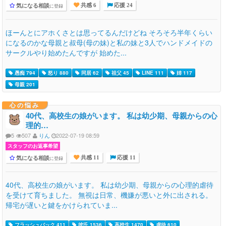
気になる相談
に登録
共感 6
応援 24
ほーんとにアホくさとは思ってるんだけどね そろそろ半年くらい
になるのかな母親と叔母(母の妹)と私の妹と3人でハンドメイドの
サークルやり始めたんですが 始めた...
愚痴 794
怒り 880
同居 62
祖父 45
LINE 111
姉 117
母親 201
心の悩み
40代、高校生の娘がいます。 私は幼少期、母親からの心
理的…
5
507
りん
2022-07-19 08:59
スタッフのお返事希望
気になる相談
に登録
共感 11
応援 11
40代、高校生の娘がいます。 私は幼少期、母親からの心理的虐待
を受けて育ちました。 無視は日常、機嫌が悪いと外に出される。
帰宅が遅いと鍵をかけられていま...
フラッシュバック 411
彼氏 1536
高校生 1470
虐待 610