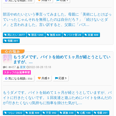
気になる相談
に登録
共感 13
応援 9
部活やめたいという事言ってみました。母親に「美術にしとけばっ
ていったじゃんそれを無視したのは自分だろ？」「続けないとダ
メ」と言われました。言い訳すると、父親に「バス...
死にたい 2877
部活 1265
無視 829
バスケ部 29
友達 489
母親 201
心の悩み
もうダメです。バイトを始めて１ヶ月が経とうとしてい
ますが、…
6
457
亜実
2022-08-28 15:18
スタッフのお返事希望
気になる相談
に登録
共感 8
応援 9
もうダメです。バイトを始めて１ヶ月が経とうとしていますが、バ
イトに行きたくないです。１回友達と遊ぶためにバイトを休んだの
が｢行きたくない｣気持ちに拍車を掛けた気がし...
つらい 2822
友達 489
不安 392
家族 338
心配 188
母親 201