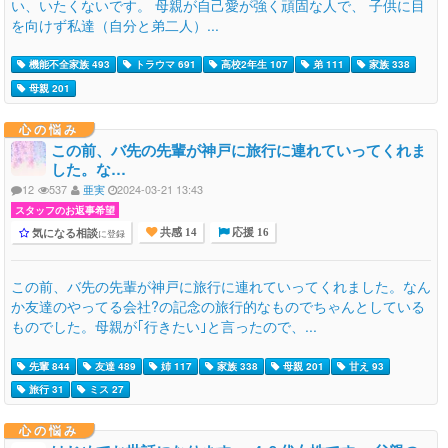
い、いたくないです。 母親が自己愛が強く頑固な人で、 子供に目
を向けず私達（自分と弟二人）...
機能不全家族 493
トラウマ 691
高校2年生 107
弟 111
家族 338
母親 201
心の悩み
この前、バ先の先輩が神戸に旅行に連れていってくれま
した。な…
12
537
亜実
2024-03-21 13:43
スタッフのお返事希望
気になる相談
に登録
共感 14
応援 16
この前、バ先の先輩が神戸に旅行に連れていってくれました。なん
か友達のやってる会社?の記念の旅行的なものでちゃんとしている
ものでした。母親が｢行きたい｣と言ったので、...
先輩 844
友達 489
姉 117
家族 338
母親 201
甘え 93
旅行 31
ミス 27
心の悩み