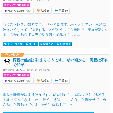
スタッフのお返事希望
気になる相談
に登録
共感 20
応援 10
もうストレスが限界です。 さっき部屋でボーっとしていたら急に
泣きたくなって、我慢することがどうしても無理で、家族が家にい
るにもかかわらず大声で泣き叫んで暴れてしま...
ストレス 289
夫 171
家族 338
母親 201
心の悩み
両親の離婚が決まりそうです。 幼い頃から、両親は不仲
で私が…
5
503
もん
2023-02-24 15:56
スタッフのお返事希望
気になる相談
に登録
共感 11
応援 15
両親の離婚が決まりそうです。 幼い頃から、両親は不仲で私が仲
を取り持ってきました。 最初こそは、「こんなこと聞かせてごめ
んね」と言われていましたが、両親お互いの...