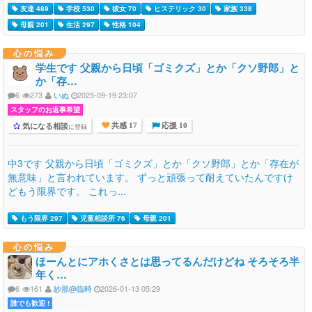
友達 489
学校 530
彼女 70
ヒステリック 30
家族 338
母親 201
生活 297
性格 104
心の悩み
学生です 父親から日頃「ゴミクズ」とか「クソ野郎」と
か「存…
6
273
いぬ
2025-09-19 23:07
スタッフのお返事希望
気になる相談
に登録
共感 17
応援 10
中3です 父親から日頃「ゴミクズ」とか「クソ野郎」とか「存在が
無意味」と言われています。 ずっと頑張って耐えていたんですけ
どもう限界です。 これっ...
もう限界 297
児童相談所 76
母親 201
心の悩み
ほーんとにアホくさとは思ってるんだけどね そろそろ半
年く…
6
161
紗那@臨時
2026-01-13 05:29
誰でも歓迎 !