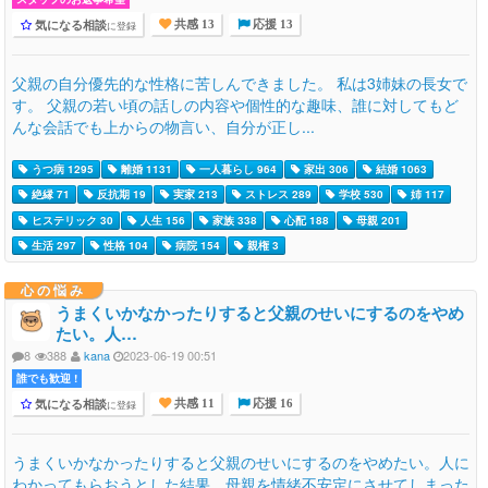
気になる相談
に登録
共感 13
応援 13
父親の自分優先的な性格に苦しんできました。 私は3姉妹の長女で
す。 父親の若い頃の話しの内容や個性的な趣味、誰に対してもど
んな会話でも上からの物言い、自分が正し...
うつ病 1295
離婚 1131
一人暮らし 964
家出 306
結婚 1063
絶縁 71
反抗期 19
実家 213
ストレス 289
学校 530
姉 117
ヒステリック 30
人生 156
家族 338
心配 188
母親 201
生活 297
性格 104
病院 154
親権 3
心の悩み
うまくいかなかったりすると父親のせいにするのをやめ
たい。人…
8
388
kana
2023-06-19 00:51
誰でも歓迎 !
気になる相談
に登録
共感 11
応援 16
うまくいかなかったりすると父親のせいにするのをやめたい。人に
わかってもらおうとした結果、母親を情緒不安定にさせてしまった