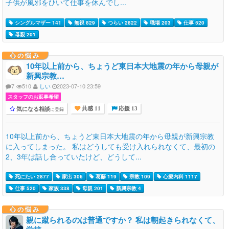
子供が風邪をひいて仕事を休んでし...
シングルマザー 141
無視 829
つらい 2822
職場 203
仕事 520
母親 201
心の悩み
10年以上前から、ちょうど東日本大地震の年から母親が
新興宗教…
7
510
しい
2023-07-10 23:59
スタッフのお返事希望
気になる相談
に登録
共感 11
応援 13
10年以上前から、ちょうど東日本大地震の年から母親が新興宗教
に入ってしまった。 私はどうしても受け入れられなくて、最初の
2、3年は話し合っていたけど、どうして...
死にたい 2877
家出 306
葛藤 119
宗教 109
心療内科 1117
仕事 520
家族 338
母親 201
新興宗教 4
心の悩み
親に蹴られるのは普通ですか？ 私は朝起きられなくて、