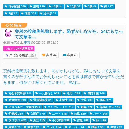
母子家庭 259
無視 829
19歳 31
30歳 27
0歳 46
姉 117
2歳 19
母親 201
過干渉 21
心の悩み
突然の投稿失礼致します。恥ずかしながら、24にもなっ
て文章を…
28
722
麦茶
2025-05-15 23:35
スタッフのお返事希望
気になる相談
に登録
共感 44
応援 45
突然の投稿失礼致します。恥ずかしながら、24にもなって文章を
書くのが苦手なのでお伝えしたいことを箇条書きで書かせていただ
きます。何卒ご了承くださいませ。 私は...
社会不安障害 340
一人暮らし 964
部活 1265
専門学校 468
発達障害 819
通信制高校 81
小学生 834
中退 197
借金 371
アスペルガー症候群 230
コンプレックス 217
嫉妬 270
怒鳴られる 145
劣等感 235
自閉症 170
ニート 138
無視 829
パート 648
ボロボロ 202
孤立 155
不安障害 339
宿題 106
部下 46
資格 233
実家 213
クラス 164
スーパー 14
授業 130
職場 203