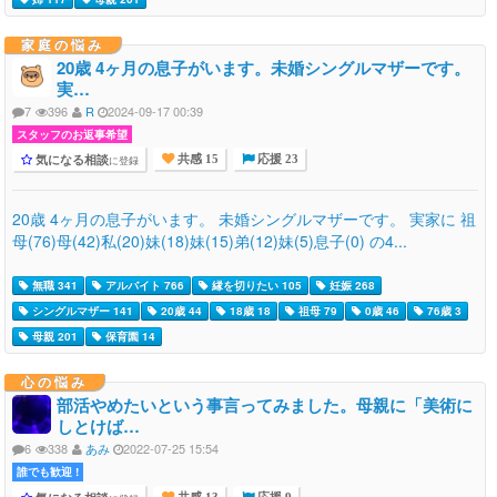
家庭の悩み
20歳 4ヶ月の息子がいます。未婚シングルマザーです。
実…
7
396
R
2024-09-17 00:39
スタッフのお返事希望
気になる相談
に登録
共感 15
応援 23
20歳 4ヶ月の息子がいます。 未婚シングルマザーです。 実家に 祖
母(76)母(42)私(20)妹(18)妹(15)弟(12)妹(5)息子(0) の4...
無職 341
アルバイト 766
縁を切りたい 105
妊娠 268
シングルマザー 141
20歳 44
18歳 18
祖母 79
0歳 46
76歳 3
母親 201
保育園 14
心の悩み
部活やめたいという事言ってみました。母親に「美術に
しとけば…
6
338
あみ
2022-07-25 15:54
誰でも歓迎 !