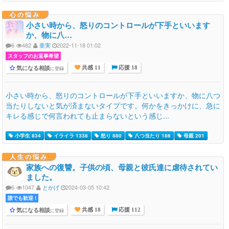
心の悩み
小さい時から、怒りのコントロールが下手といいます
か、物に八…
6
482
亜実
2022-11-18 01:02
スタッフのお返事希望
気になる相談
に登録
共感 11
応援 18
小さい時から、怒りのコントロールが下手といいますか、物に八つ
当たりしないと気が済まないタイプです。何かをきっかけに、急に
キレる感じで何言われても止まらないという感じ...
小学生 834
イライラ 1338
怒り 880
八つ当たり 186
母親 201
人生の悩み
家族への復讐。子供の頃、母親と彼氏達に虐待されてい
ました。
6
1047
とかげ
2024-03-05 10:42
誰でも歓迎 !
気になる相談
に登録
共感 18
応援 112