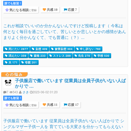
誰でも歓迎 !
気になる相談
に登録
共感 10
応援 7
これが相談でいいのか分かんないんですけど投稿します（ 今私は
何となく毎日を過ごしていて、苦しいとか悲しいとかの感情があん
まりよく分かんなくて、でも普通に（？）...
死にたい 2877
妄想 409
被害妄想 304
申し訳ない 760
消えたい 359
資格 233
ストレス 289
先生 278
学校 530
夫 171
母親 201
心の悩み
子供服店で働いています 従業員は全員子供がいない人ば
かりで …
7
543
さき
2023-06-02 01:20
誰でも歓迎 !
気になる相談
に登録
共感 11
応援 17
子供服店で働いています 従業員は全員子供がいない人ばかりで シ
ングルマザー子供一人を 育てている大変さを分かってもらえない