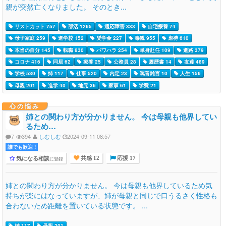
親が突然亡くなりました。 そのとき...
リストカット 757
部活 1265
適応障害 333
自宅療養 74
母子家庭 259
進学校 152
奨学金 227
毒親 955
虐待 610
本当の自分 145
転職 830
パワハラ 254
単身赴任 109
進路 379
コロナ 416
同居 62
療養 25
公務員 28
履歴書 14
友達 489
学校 530
姉 117
仕事 520
内定 23
罵詈雑言 10
人生 156
母親 201
進学 40
地元 36
家事 61
学費 21
心の悩み
姉との関わり方が分かりません。 今は母親も他界してい
るため…
7
394
しむしむ
2024-09-11 08:57
誰でも歓迎 !
気になる相談
に登録
共感 12
応援 17
姉との関わり方が分かりません。 今は母親も他界しているため気
持ちが楽にはなっていますが、姉が母親と同じで口うるさく性格も
合わないため距離を置いている状態です。 ...
姉 117
母親 201