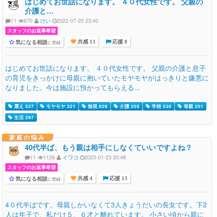
はじめてお世話になります。 ４０代女性です。 父親の
介護と…
11
670
けい
2022-07-20 23:40
スタッフのお返事希望
気になる相談
に登録
共感 13
応援 8
はじめてお世話になります。 ４０代女性です。 父親の介護と息子
の育児をきっかけに母親に抱いていたモヤモヤがはっきりと嫌悪に
なりました。今は施設に預かってもらえる...
震え 537
モヤモヤ 321
無視 829
介護 205
学校 530
母親 201
生活 297
家庭の悩み
40代半ば、もう親は相手にしなくていいですよね？
11
1126
イワコ
2023-01-23 20:48
スタッフのお返事希望
気になる相談
に登録
共感 4
応援 13
4０代半ばです。母親しかいなくて3人きょうだいの長女です。下2
人は年子で、私だけ５、６才と離れています。 小さい頃から親に