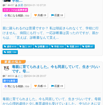
学校…
7
497
妖星
2024-01-10 07:31
スタッフのお返事希望
気になる相談
に登録
共感 19
応援 10
親に蹴られるのは普通ですか？ 私は朝起きられなくて、学校に行
けません。 病院にも行って、一応診断書は貰ったのですが、親か
らは、 「言えば、診断書なんて貰え...
虐待 610
陰口 267
診断書 23
学校 530
母親 201
喧嘩 87
病院 154
家庭の悩み
毒親に育てられました。今も同居していて、生きづらい
です。母…
7
834
にこ
2024-04-28 20:07
誰でも歓迎 !
気になる相談
に登録
共感 15
応援 19
毒親に育てられました。今も同居していて、生きづらいです。母親
から心理的虐待と少し教育虐待も受けていました。 中1のときに父