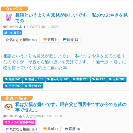
心の悩み
相談というよりも意見が欲しいです。 私のつぶやきを見
ての…
5
546
ＴＴ
2024-06-11 20:29
誰でも歓迎 !
気になる相談
に登録
共感 9
応援 12
相談というよりも意見が欲しいです。 私のつぶやきを見ての通り
なのですが…母親から酷い扱いを受けてます。 ・過干渉 ・勝手に
物を持っていく(机の上に置いた本...
無職 341
引越し 138
嫌がらせ 201
実家 213
姉 117
母親 201
生活 297
過干渉 21
家庭の悩み
私は父親が嫌いです。現在父と同居中ですが今でも昔の
事で恨ん…
5
619
りんご
2024-07-01 02:18
スタッフのお返事希望
気になる相談
に登録
共感 14
応援 18