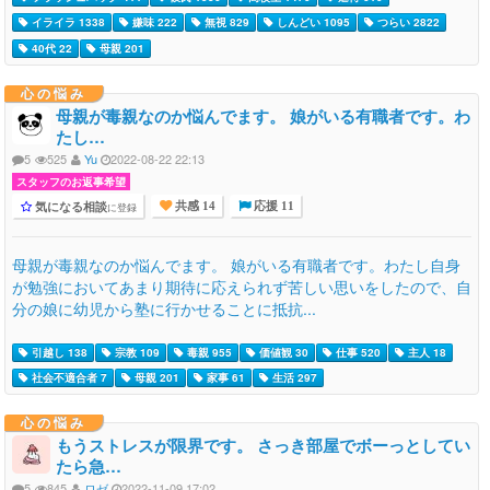
イライラ 1338
嫌味 222
無視 829
しんどい 1095
つらい 2822
40代 22
母親 201
心の悩み
母親が毒親なのか悩んでます。 娘がいる有職者です。わ
たし…
5
525
Yu
2022-08-22 22:13
スタッフのお返事希望
気になる相談
に登録
共感 14
応援 11
母親が毒親なのか悩んでます。 娘がいる有職者です。わたし自身
が勉強においてあまり期待に応えられず苦しい思いをしたので、自
分の娘に幼児から塾に行かせることに抵抗...
引越し 138
宗教 109
毒親 955
価値観 30
仕事 520
主人 18
社会不適合者 7
母親 201
家事 61
生活 297
心の悩み
もうストレスが限界です。 さっき部屋でボーっとしてい
たら急…
5
845
ロゼ
2022-11-09 17:02