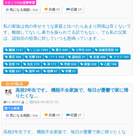
スタッフのお返事希望
気になる相談
に登録
共感 13
応援 13
私の家族は他の幸せそうな家庭と比べたらあまり関係は良くないで
す。離婚してないし暴力を振られてる訳でもない。でも私の父親
は、認知症の祖母に対していつも怒鳴っています。...
離婚 1131
いじめ 1485
暴力 895
小学生 834
保健室登校 56
暴言 589
先輩 844
パート 648
認知症 21
友達 489
クラス 164
祖母 79
先生 278
弟 111
学校 530
家族 338
心配 188
母親 201
進学 40
喧嘩 87
学費 21
心の悩み
高校2年生です。 機能不全家族で、毎日が憂鬱で家に帰
りたくな…
14
569
△
2023-04-30 21:10
誰でも歓迎 !
気になる相談
に登録
共感 13
応援 17
高校2年生です。 機能不全家族で、毎日が憂鬱で家に帰りたくな