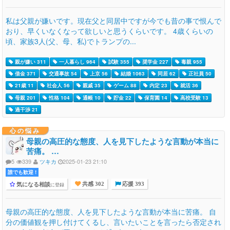
私は父親が嫌いです。現在父と同居中ですが今でも昔の事で恨んで
おり、早くいなくなって欲しいと思うくらいです。 4歳くらいの
頃、家族3人(父、母、私)でトランプの...
親が嫌い 311
一人暮らし 964
試験 355
奨学金 227
毒親 955
借金 371
交通事故 54
上京 56
結婚 1063
同居 62
正社員 50
21歳 11
社会人 56
親戚 35
ゲーム 88
内定 23
就活 36
母親 201
性格 104
通帳 10
貯金 22
保育園 14
高校受験 13
過干渉 21
心の悩み
母親の高圧的な態度、人を見下したような言動が本当に
苦痛。 …
5
339
ツキカ
2025-01-23 21:10
誰でも歓迎 !
気になる相談
に登録
共感 302
応援 393
母親の高圧的な態度、人を見下したような言動が本当に苦痛。 自
分の価値観を押し付けてくるし、言いたいことを言ったら否定され