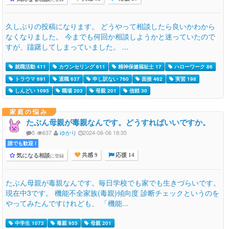
久しぶりの投稿になります。 どうやって相談したら良いかわから
なくなりました。 今までも何回か相談しようかと迷っていたので
すが、躊躇してしまっていました。 ...
就職活動 411
カウンセリング 611
精神保健福祉士 17
ハローワーク 86
トラウマ 691
退職 637
申し訳ない 760
面接 462
実習 198
しんどい 1095
職場 203
母親 201
信頼 30
家庭の悩み
たぶん母親が毒親なんです。どうすればいいですか。
5
637
ゆかり
2024-06-06 18:35
誰でも歓迎 !
気になる相談
に登録
共感 9
応援 14
たぶん母親が毒親なんです。毎日学校でも家でも生きづらいです。
現在中3です。 機能不全家族(毒親)傾向度 診断チェックというのを
やってみたんですけれども、 「機能...
中学生 1073
毒親 955
母親 201