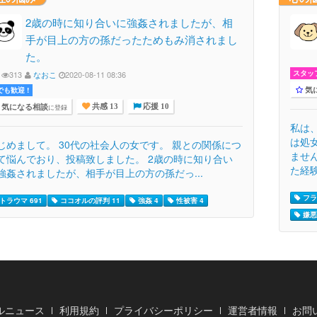
2歳の時に知り合いに強姦されましたが、相
手が目上の方の孫だったためもみ消されまし
た。
スタッ
313
なおこ
2020-08-11 08:36
気
でも歓迎 !
気になる相談
に登録
共感 13
応援 10
私は
は処
じめまして。 30代の社会人の女です。 親との関係につ
ませ
て悩んでおり、投稿致しました。 2歳の時に知り合い
た経験
強姦されましたが、相手が目上の方の孫だっ...
フラ
トラウマ 691
ココオルの評判 11
強姦 4
性被害 4
嫌悪
ルニュース
利用規約
プライバシーポリシー
運営者情報
お問