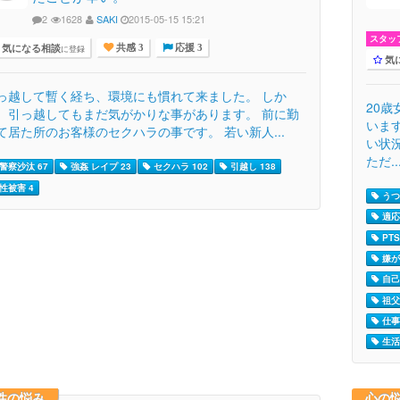
2
1628
SAKI
2015-05-15 15:21
スタッ
気になる相談
に登録
共感 3
応援 3
気
っ越して暫く経ち、環境にも慣れて来ました。 しか
20
、引っ越してもまだ気がかりな事があります。 前に勤
いま
て居た所のお客様のセクハラの事です。 若い新人...
い状
ただ..
警察沙汰 67
強姦 レイプ 23
セクハラ 102
引越し 138
性被害 4
うつ病
適応
PTS
嫌が
自己
祖父 
仕事 
生活 
性の悩み
心の