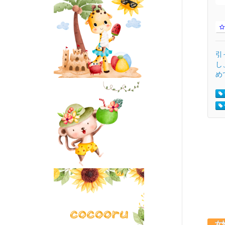
引
し
め
女