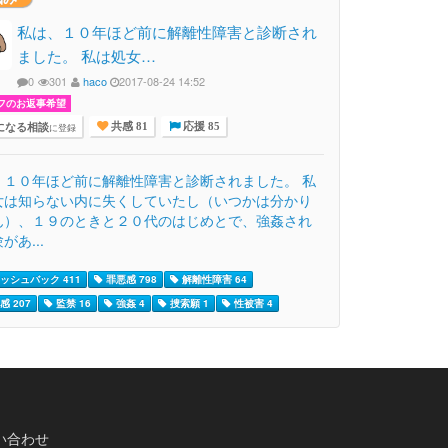
私は、１０年ほど前に解離性障害と診断され
ました。 私は処女…
0
301
haco
2017-08-24 14:52
フのお返事希望
になる相談
に登録
共感 81
応援 85
、１０年ほど前に解離性障害と診断されました。 私
女は知らない内に失くしていたし（いつかは分かり
ん）、１９のときと２０代のはじめとで、強姦され
があ...
ッシュバック 411
罪悪感 798
解離性障害 64
感 207
監禁 16
強姦 4
捜索願 1
性被害 4
い合わせ