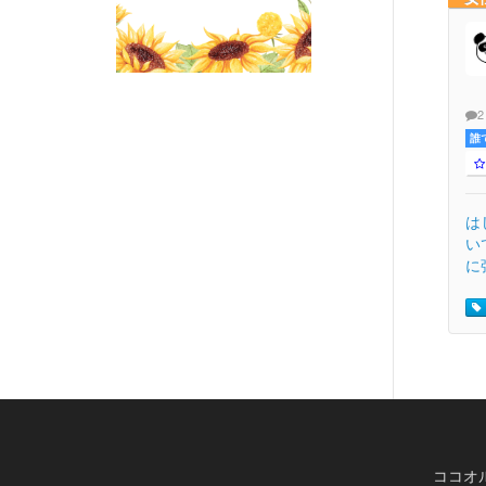
2
誰
は
い
に
ココオ