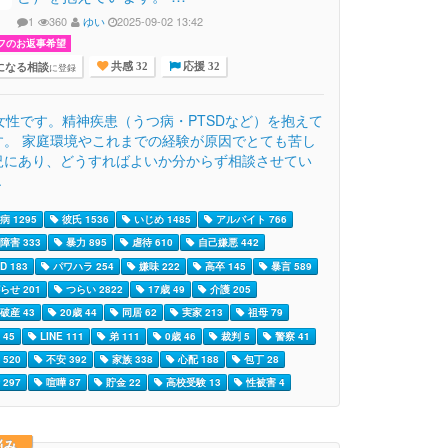
1
360
ゆい
2025-09-02 13:42
フのお返事希望
になる相談
に登録
共感 32
応援 32
歳女性です。精神疾患（うつ病・PTSDなど）を抱えて
す。 家庭環境やこれまでの経験が原因でとても苦し
況にあり、どうすればよいか分からず相談させてい
.
 1295
彼氏 1536
いじめ 1485
アルバイト 766
障害 333
暴力 895
虐待 610
自己嫌悪 442
D 183
パワハラ 254
嫌味 222
高卒 145
暴言 589
らせ 201
つらい 2822
17歳 49
介護 205
破産 43
20歳 44
同居 62
実家 213
祖母 79
45
LINE 111
弟 111
0歳 46
裁判 5
警察 41
520
不安 392
家族 338
心配 188
包丁 28
297
喧嘩 87
貯金 22
高校受験 13
性被害 4
悩み