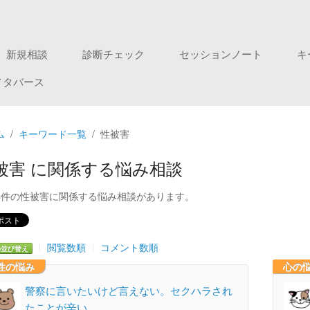
新規相談
診断チェック
セッションノート
キ
メタバース
ム
キーワード一覧
性被害
被害 に関係する悩み相談
4件の性被害に関係する悩み相談があります。
閲覧数順
コメント数順
の並び替え
性の悩み
心の
警察に言いたいけど言えない。セクハラされ
たことが辛い。