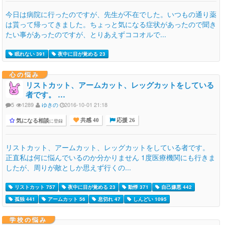
今日は病院に行ったのですが、先生が不在でした。いつもの通り薬
は貰って帰ってきました。ちょっと気になる症状があったので聞き
たい事があったのですが、とりあえずココオルで...
眠れない 391
夜中に目が覚める 23
心の悩み
リストカット、アームカット、レッグカットをしている
者です。 …
5
1289
ゆきの
2016-10-01 21:18
気になる相談
に登録
共感 40
応援 26
リストカット、アームカット、レッグカットをしている者です。
正直私は何に悩んでいるのか分かりません 1度医療機関にも行きま
したが、周りが敵としか思えず行くの...
リストカット 757
夜中に目が覚める 23
動悸 371
自己嫌悪 442
孤独 441
アームカット 56
息切れ 47
しんどい 1095
学校の悩み