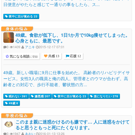
日便意がやたらと感じて一通りの事をしたら、ス...
夜中に目が覚める 23
身体の悩み
49歳。食欲が低下し、1日1か月で10kg痩せてしまった。
心身ともに、最悪です。
3
1409
アニキ
2015-12-17 07:01
気になる相談
に登録
共感 13
応援 12
49歳。新しい職場に9月に仕事を始めた。 高齢者のリハビリデイサ
ービス。女性3人の職員と俺の四人。管理者とのウマが合わず。高
齢者との対応で、歩行不能者、鬱状態の方...
眠れない 391
嫌悪感 207
夜中に目が覚める 23
楽になりたい 278
49歳 8
学校の悩み
このまま親に迷惑かけるのも嫌です… 人に迷惑をかけて
ると思うともっと死にたくなります。
3
1947
あおい
2016-01-13 13:26