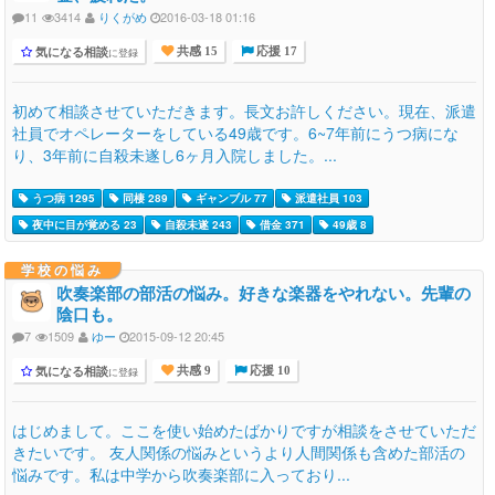
11
3414
りくがめ
2016-03-18 01:16
気になる相談
に登録
共感 15
応援 17
初めて相談させていただきます。長文お許しください。現在、派遣
社員でオペレーターをしている49歳です。6~7年前にうつ病にな
り、3年前に自殺未遂し6ヶ月入院しました。...
うつ病 1295
同棲 289
ギャンブル 77
派遣社員 103
夜中に目が覚める 23
自殺未遂 243
借金 371
49歳 8
学校の悩み
吹奏楽部の部活の悩み。好きな楽器をやれない。先輩の
陰口も。
7
1509
ゆー
2015-09-12 20:45
気になる相談
に登録
共感 9
応援 10
はじめまして。ここを使い始めたばかりですが相談をさせていただ
きたいです。 友人関係の悩みというより人間関係も含めた部活の
悩みです。私は中学から吹奏楽部に入っており...