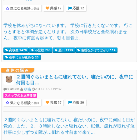
気になる相談
に登録
共感 12
応援 12
学校を休みがちになっています。 学校に行きたくないです。 行こ
うとすると体調が悪くなります。 次の日学校だと全然眠れませ
ん。 夜中に何度も起きて、朝も目覚ま...
高校生 1470
不登校 768
悪口 1119
迷惑をかけてばかり 114
夜中に目が覚める 23
身体の悩み
２週間ぐらいまともに寝れてない。寝たいのに、夜中に
何回も目…
3
988
桜猫
2017-07-27 22:37
スタッフのお返事希望
気になる相談
に登録
共感 57
応援 50
２週間ぐらいまともに寝れてない。寝たいのに、夜中に何回も目が
覚め、また、２、３時間しないと寝れない。眠気、疲れが取れず泣
仕事に少しずつ支障が…倒れる寸前まで来て...