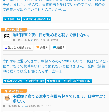
を受けました。 その後、薬物療法を受けていたのですが、鬱の薬
で副作用が出やすい年齢とのことから ...
通院中 124
夜中に目が覚める 23
身体の悩み
睡眠障害？夜に目が覚めると朝まで寝れない。
1
8705
彩
2015-09-30 05:48
気になる相談
に登録
共感 6
応援 7
専門学校に通ってます。朝起きるのが5:30くらいで、夜はなかなか
寝つけなくて携帯をいじって疲れないと寝れません。 昼間は講義
中に眠くて授業も頭に入らず、去年よ...
眠れない 391
専門学校 468
研修 145
夜中に目が覚める 23
身体の悩み
不眠症？寝てる途中で何回も起きてしまう。日中すごく
眠たい。
1
3048
bepo
2015-10-01 19:19