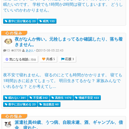
眠たいのです。 学校でも1時間か2時間は寝てしまいます。 どうし
ていいのかわかりません。
夜中に目が覚める 23
眠気 133
心の悩み
夜がなんか怖い。元栓しまってるか確認したり、落ち着
きません。
13
3709
あおい
2015-08-05 22:43
気になる相談
に登録
共感 5
応援 3
夜不安で寝れません。 寝るのにとても時間がかかります。 寝ても
1時間おきに起きてしまって。 明日生きてるかな？ 家族みんなで
いれるかな？ とか考えてし...
眠れない 391
不安感 342
高校生 1470
情緒不安定 433
夜中に目が覚める 23
強迫観念 60
心の悩み
派遣社員49歳、うつ病、自殺未遂、酒、ギャンブル、借
金、疲れた。