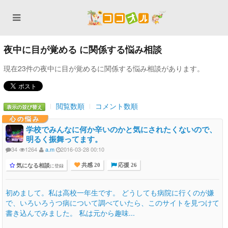
夜中に目が覚める に関係する悩み相談
現在23件の夜中に目が覚めるに関係する悩み相談があります。
閲覧数順
コメント数順
表示の並び替え
心の悩み
学校でみんなに何か辛いのかと気にされたくないので、
明るく振舞ってます。
34
1264
a.m
2016-03-28 00:10
気になる相談
に登録
共感 20
応援 26
初めまして。私は高校一年生です。 どうしても病院に行くのが嫌
で、いろいろうつ病について調べていたら、このサイトを見つけて
書き込んでみました。 私は元から趣味...