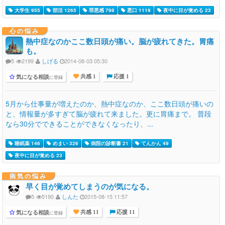
大学生 955
部活 1265
罪悪感 798
悪口 1119
夜中に目が覚める 23
心の悩み
熱中症なのかここ数日頭が痛い。脳が疲れてきた。胃痛
も。
5
2199
しげる
2014-08-03 05:30
気になる相談
に登録
共感 1
応援 1
5月から仕事量が増えたのか、熱中症なのか、ここ数日頭が痛いの
と、情報量が多すぎて脳が疲れて来ました。更に胃痛まで。 普段
なら30分でできることができなくなったり、...
睡眠薬 146
めまい 326
病院の診断書 21
てんかん 49
夜中に目が覚める 23
病気の悩み
早く目が覚めてしまうのが気になる。
5
5190
しんた
2015-08-15 11:57
気になる相談
に登録
共感 11
応援 11