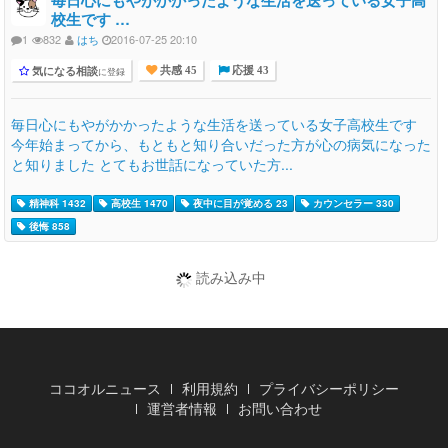
校生です …
1
832
はち
2016-07-25 20:10
気になる相談
に登録
共感 45
応援 43
毎日心にもやがかかったような生活を送っている女子高校生です
今年始まってから、もともと知り合いだった方が心の病気になった
と知りました とてもお世話になっていた方...
精神科 1432
高校生 1470
夜中に目が覚める 23
カウンセラー 330
後悔 858
読み込み中
ココオルニュース
利用規約
プライバシーポリシー
運営者情報
お問い合わせ