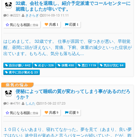
32歳、会社を退職し、紹介予定派遣でコールセンターに
就職しましたが辛いです。
3
2221
きさらぎ
2014-09-13 11:11
気になる相談
に登録
共感 1
応援 1
はじめまして。 32歳です。 仕事が原因で、寝つきが悪い、早朝覚
醒、昼間に頭が冴えない、胃痛、下痢、体重の減少といった症状が
出ています。もちろん、気分も落ち込ん...
自分が嫌い 642
めまい 326
休職 450
悪口 1119
気分が沈む 64
夜中に目が覚める 23
病気の悩み
便秘によって睡眠の質が変わってしまう事があるのだろ
うか？
3
4791
しんた
2015-08-22 07:23
気になる相談
に登録
共感 9
応援 9
１０日くらいあまり、寝れてなかった。夢を見て（あまり、良い夢
ではない）途中目が覚めると言うパターンが続いていた。だが、昨