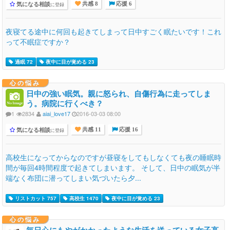
気になる相談
に登録
共感 8
応援 6
夜寝てる途中に何回も起きてしまって日中すごく眠たいです！これ
って不眠症ですか？
過眠 72
夜中に目が覚める 23
心の悩み
日中の強い眠気。親に怒られ、自傷行為に走ってしま
う。病院に行くべき？
1
2834
aiai_love17
2016-03-03 08:00
気になる相談
に登録
共感 11
応援 16
高校生になってからなのですが昼寝をしてもしなくても夜の睡眠時
間が毎回4時間程度で起きてしまいます。 そして、日中の眠気が半
端なく布団に潜ってしまい気づいたら夕...
リストカット 757
高校生 1470
夜中に目が覚める 23
心の悩み
毎日心にもやがかかったような生活を送っている女子高