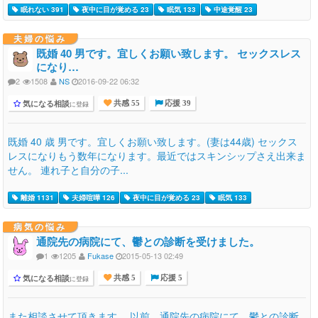
眠れない 391
夜中に目が覚める 23
眠気 133
中途覚醒 23
夫婦の悩み
既婚 40 男です。宜しくお願い致します。 セックスレス
になり…
2
1508
NS
2016-09-22 06:32
気になる相談
に登録
共感 55
応援 39
既婚 40 歳 男です。宜しくお願い致します。(妻は44歳) セックス
レスになりもう数年になります。最近ではスキンシップさえ出来ま
せん。 連れ子と自分の子...
離婚 1131
夫婦喧嘩 126
夜中に目が覚める 23
眠気 133
病気の悩み
通院先の病院にて、鬱との診断を受けました。
1
1205
Fukase
2015-05-13 02:49
気になる相談
に登録
共感 5
応援 5
また相談させて頂きます。 以前、通院先の病院にて、鬱との診断