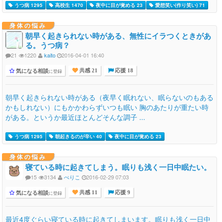
うつ病 1295
高校生 1470
夜中に目が覚める 23
愛想笑い(作り笑い) 71
身体の悩み
朝早く起きられない時がある、無性にイラつくときがあ
る。うつ病？
21
1220
kaito
2016-04-01 16:40
気になる相談
に登録
共感 21
応援 18
朝早く起きられない時がある（夜早く眠れない、眠らないのもある
かもしれない）にもかかわらずいつも眠い 胸のあたりが重たい時
がある。というか最近ほとんどそんな調子 ...
うつ病 1295
朝起きるのが辛い 40
夜中に目が覚める 23
身体の悩み
寝ている時に起きてしまう。眠りも浅く一日中眠たい。
15
3134
ぺりこ
2016-02-29 07:03
気になる相談
に登録
共感 11
応援 9
最近4度ぐらい寝ている時に起きてしまいます。眠りも浅く一日中