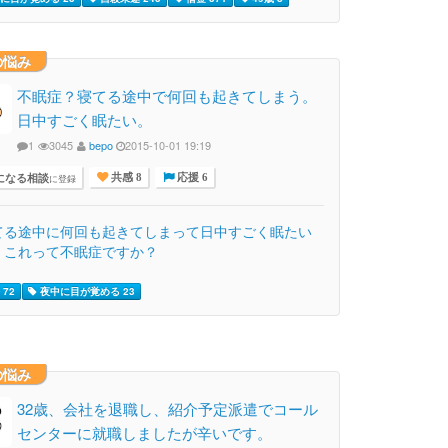
の悩み
不眠症？寝てる途中で何回も起きてしまう。
日中すごく眠たい。
1
3045
bepo
2015-10-01 19:19
になる相談
に登録
共感 8
応援 6
てる途中に何回も起きてしまって日中すごく眠たい
！これって不眠症ですか？
72
夜中に目が覚める 23
の悩み
32歳、会社を退職し、紹介予定派遣でコール
センターに就職しましたが辛いです。