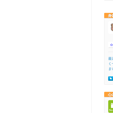
身
最
く
ま
心