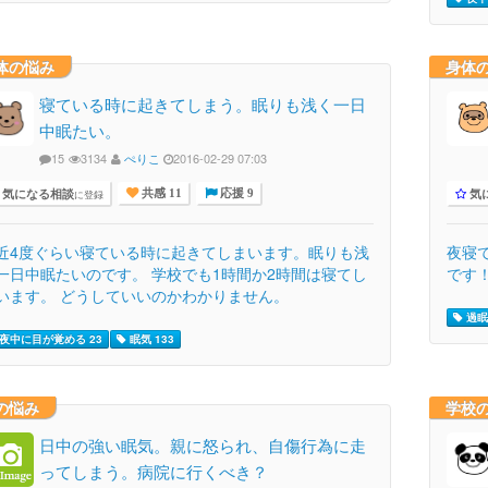
体の悩み
身体
寝ている時に起きてしまう。眠りも浅く一日
中眠たい。
15
3134
ぺりこ
2016-02-29 07:03
気になる相談
気
に登録
共感 11
応援 9
近4度ぐらい寝ている時に起きてしまいます。眠りも浅
夜寝
一日中眠たいのです。 学校でも1時間か2時間は寝てし
です
います。 どうしていいのかわかりません。
過眠 
夜中に目が覚める 23
眠気 133
の悩み
学校
日中の強い眠気。親に怒られ、自傷行為に走
ってしまう。病院に行くべき？