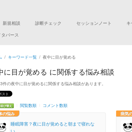
新規相談
診断チェック
セッションノート
キ
メタバース
ム
キーワード一覧
夜中に目が覚める
中に目が覚める に関係する悩み相談
23件の夜中に目が覚めるに関係する悩み相談があります。
閲覧数順
コメント数順
の並び替え
体の悩み
病気
睡眠障害？夜に目が覚めると朝まで寝れな
い。