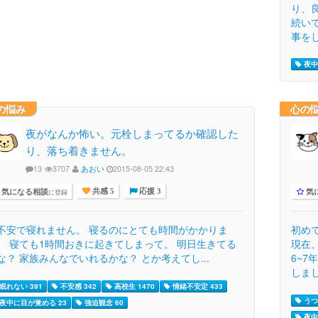
り、
続い
事をし
夜中
の悩み
心の
夜がなんか怖い。元栓しまってるか確認した
り、落ち着きません。
13
3707
あおい
2015-08-05 22:43
気になる相談
気
に登録
共感 5
応援 3
不安で寝れません。 寝るのにとても時間がかかりま
初め
。 寝ても1時間おきに起きてしまって。 明日生きてる
現在
な？ 家族みんなでいれるかな？ とか考えてし...
6~
しまし
眠れない 391
不安感 342
高校生 1470
情緒不安定 433
うつ病
夜中に目が覚める 23
強迫観念 60
夜中