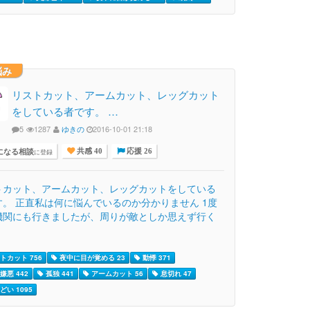
悩み
リストカット、アームカット、レッグカット
をしている者です。 …
5
1287
ゆきの
2016-10-01 21:18
になる相談
に登録
共感 40
応援 26
トカット、アームカット、レッグカットをしている
す。 正直私は何に悩んでいるのか分かりません 1度
機関にも行きましたが、周りが敵としか思えず行く
トカット 756
夜中に目が覚める 23
動悸 371
嫌悪 442
孤独 441
アームカット 56
息切れ 47
どい 1095