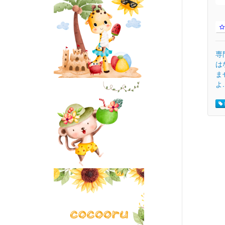
専
は
ま
よ.