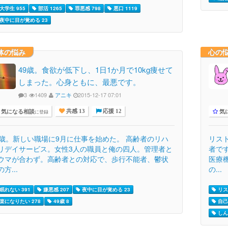
大学生 955
部活 1265
罪悪感 798
悪口 1119
夜中に目が覚める 23
体の悩み
心の
49歳。食欲が低下し、1日1か月で10kg痩せて
しまった。心身ともに、最悪です。
3
1409
アニキ
2015-12-17 07:01
気になる相談
気
に登録
共感 13
応援 12
9歳。新しい職場に9月に仕事を始めた。 高齢者のリハ
リス
リデイサービス。女性3人の職員と俺の四人。管理者と
者で
ウマが合わず。高齢者との対応で、歩行不能者、鬱状
医療
方...
の...
眠れない 391
嫌悪感 207
夜中に目が覚める 23
リス
楽になりたい 278
49歳 8
自己
しん