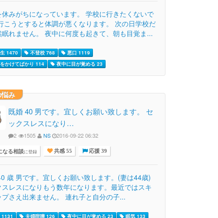
を休みがちになっています。 学校に行きたくないで
 行こうとすると体調が悪くなります。 次の日学校だ
眠れません。 夜中に何度も起きて、朝も目覚ま...
 1470
不登校 768
悪口 1119
をかけてばかり 114
夜中に目が覚める 23
の悩み
既婚 40 男です。宜しくお願い致します。 セ
ックスレスになり…
2
1505
NS
2016-09-22 06:32
になる相談
に登録
共感 55
応援 39
40 歳 男です。宜しくお願い致します。(妻は44歳)
クスレスになりもう数年になります。最近ではスキ
プさえ出来ません。 連れ子と自分の子...
1131
夫婦喧嘩 126
夜中に目が覚める 23
眠気 133