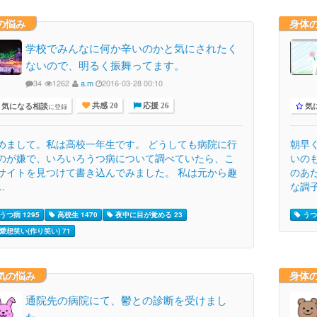
の悩み
身体
学校でみんなに何か辛いのかと気にされたく
ないので、明るく振舞ってます。
34
1262
a.m
2016-03-28 00:10
気になる相談
気
に登録
共感 20
応援 26
めまして。私は高校一年生です。 どうしても病院に行
朝早
のが嫌で、いろいろうつ病について調べていたら、こ
いの
サイトを見つけて書き込んでみました。 私は元から趣
のあ
..
な調子 
うつ病 1295
高校生 1470
夜中に目が覚める 23
うつ病
愛想笑い(作り笑い) 71
気の悩み
身体
通院先の病院にて、鬱との診断を受けまし
た。