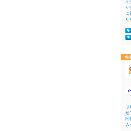
5
が
に
たり
学
は
せ
関
入