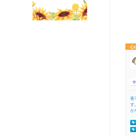
心
夜
す
か