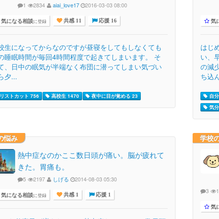
1
2834
aiai_love17
2016-03-03 08:00
気になる相談
気
に登録
共感 11
応援 16
校生になってからなのですが昼寝をしてもしなくても
はじ
の睡眠時間が毎回4時間程度で起きてしまいます。 そ
い、
て、日中の眠気が半端なく布団に潜ってしまい気づい
の減
夕...
ち込ん.
リストカット 756
高校生 1470
夜中に目が覚める 23
自分
気分
の悩み
学校
熱中症なのかここ数日頭が痛い。脳が疲れて
きた。胃痛も。
5
2197
しげる
2014-08-03 05:30
3
気になる相談
に登録
共感 1
応援 1
気