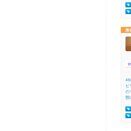
身
4
ビ
の
態の