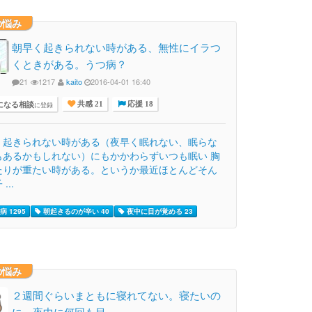
の悩み
朝早く起きられない時がある、無性にイラつ
くときがある。うつ病？
21
1217
kaito
2016-04-01 16:40
になる相談
に登録
共感 21
応援 18
く起きられない時がある（夜早く眠れない、眠らな
もあるかもしれない）にもかかわらずいつも眠い 胸
たりが重たい時がある。というか最近ほとんどそん
...
 1295
朝起きるのが辛い 40
夜中に目が覚める 23
の悩み
２週間ぐらいまともに寝れてない。寝たいの
に、夜中に何回も目…