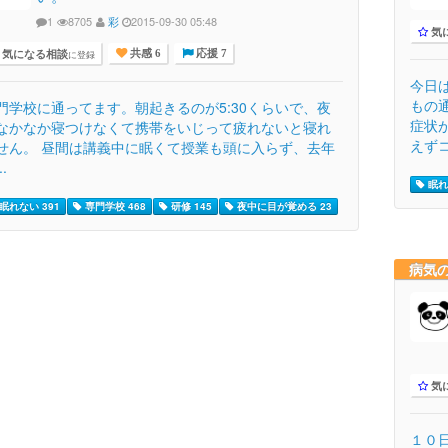
1
8705
彩
2015-09-30 05:48
気
気になる相談
に登録
共感 6
応援 7
今日
もの
門学校に通ってます。朝起きるのが5:30くらいで、夜
症状
なかなか寝つけなくて携帯をいじって疲れないと寝れ
えずコ
せん。 昼間は講義中に眠くて授業も頭に入らず、去年
..
眠れ
眠れない 391
専門学校 468
研修 145
夜中に目が覚める 23
病気
気
１０