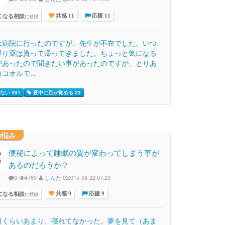
になる相談
に登録
共感 11
応援 11
は病院に行ったのですが、先生が不在でした。いつ
通り薬は貰って帰ってきました。ちょっと気になる
があったので聞きたい事があったのですが、とりあ
コオルで...
ない 391
夜中に目が覚める 23
の悩み
便秘によって睡眠の質が変わってしまう事が
あるのだろうか？
3
4789
しんた
2015-08-22 07:23
になる相談
に登録
共感 9
応援 9
日くらいあまり、寝れてなかった。夢を見て（あま