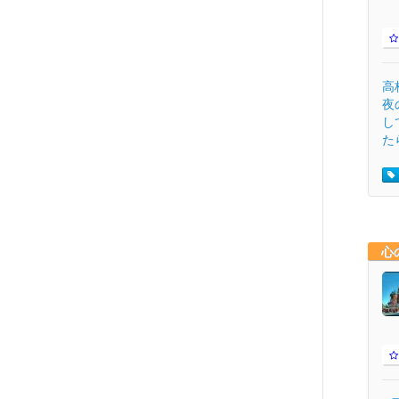
高
夜
し
たら
心