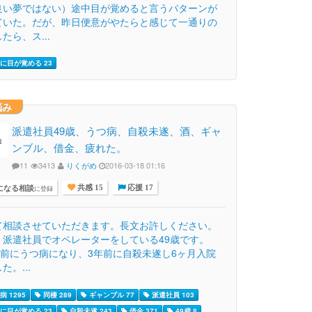
良い夢ではない）途中目が覚めると言うパターンが
ていた。だが、昨日便意がやたらと感じて一通りの
たら、ス...
に目が覚める 23
悩み
派遣社員49歳、うつ病、自殺未遂、酒、ギャ
ンブル、借金、疲れた。
11
3413
りくがめ
2016-03-18 01:16
になる相談
に登録
共感 15
応援 17
て相談させていただきます。長文お許しください。
、派遣社員でオペレーターをしている49歳です。
7年前にうつ病になり、3年前に自殺未遂し6ヶ月入院
た。...
 1295
同棲 289
ギャンブル 77
派遣社員 103
に目が覚める 23
自殺未遂 243
借金 371
49歳 8