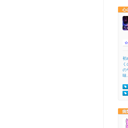
心
初
く
の
味.
病