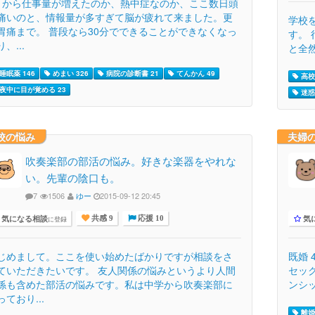
月から仕事量が増えたのか、熱中症なのか、ここ数日頭
痛いのと、情報量が多すぎて脳が疲れて来ました。更
学校
胃痛まで。 普段なら30分でできることができなくなっ
す。
、...
と全然
睡眠薬 146
めまい 326
病院の診断書 21
てんかん 49
高校生
夜中に目が覚める 23
迷惑
校の悩み
夫婦
吹奏楽部の部活の悩み。好きな楽器をやれな
い。先輩の陰口も。
7
1506
ゆー
2015-09-12 20:45
気になる相談
気
に登録
共感 9
応援 10
じめまして。ここを使い始めたばかりですが相談をさ
既婚 
ていただきたいです。 友人関係の悩みというより人間
セッ
係も含めた部活の悩みです。私は中学から吹奏楽部に
ンシッ
っており...
離婚 