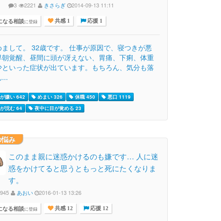
3
2221
きさらぎ
2014-09-13 11:11
になる相談
に登録
共感 1
応援 1
めまして。 32歳です。 仕事が原因で、寝つきが悪
早朝覚醒、昼間に頭が冴えない、胃痛、下痢、体重
少といった症状が出ています。もちろん、気分も落
..
が嫌い 642
めまい 326
休職 450
悪口 1119
が沈む 64
夜中に目が覚める 23
の悩み
このまま親に迷惑かけるのも嫌です… 人に迷
惑をかけてると思うともっと死にたくなりま
す。
1945
あおい
2016-01-13 13:26
になる相談
に登録
共感 12
応援 12