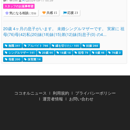
7
396
R
2024-09-17 00:39
スタッフのお返事希望
気になる相談
に登録
共感 15
応援 23
20歳 4ヶ月の息子がいます。 未婚シングルマザーです。 実家に 祖
母(76)母(42)私(20)妹(18)妹(15)弟(12)妹(5)息子(0) の4...
無職 341
アルバイト 766
縁を切りたい 105
妊娠 268
シングルマザー 141
20歳 44
18歳 18
祖母 79
0歳 46
76歳 3
母親 200
保育園 14
ココオルニュース
利用規約
プライバシーポリシー
運営者情報
お問い合わせ