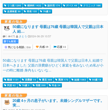
うつ病 1295
精神科 1432
副作用 174
デパス 44
クリニック 166
血液検査 50
再発 135
76歳 3
家庭の悩み
50歳になります 母親は76歳 母親は韓国人で父親は日本
人 結…
1
475
さとう
2024-06-29 10:57
誰でも歓迎 !
気になる相談
に登録
共感 19
応援 11
50歳になります 母親は76歳 母親は韓国人で父親は日本人 結婚で
日本へきました 父親の浪費癖がひどく家庭を省みないため私が小
一の時に離婚 身内もいないな...
離婚 1131
浪費癖 14
暴言 589
罵倒 173
結婚 1063
50歳 15
同居 62
76歳 3
母親 200
年金 24
家庭の悩み
20歳 4ヶ月の息子がいます。未婚シングルマザーです。
実…