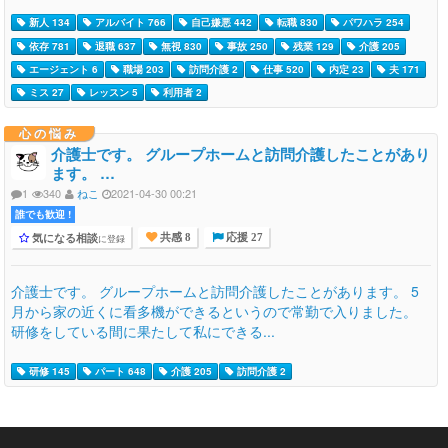
新人 134
アルバイト 766
自己嫌悪 442
転職 830
パワハラ 254
依存 781
退職 637
無視 830
事故 250
残業 129
介護 205
エージェント 6
職場 203
訪問介護 2
仕事 520
内定 23
夫 171
ミス 27
レッスン 5
利用者 2
心の悩み
介護士です。 グループホームと訪問介護したことがあり
ます。 …
1
340
ねこ
2021-04-30 00:21
誰でも歓迎 !
気になる相談
に登録
共感 8
応援 27
介護士です。 グループホームと訪問介護したことがあります。 5
月から家の近くに看多機ができるというので常勤で入りました。
研修をしている間に果たして私にできる...
研修 145
パート 648
介護 205
訪問介護 2