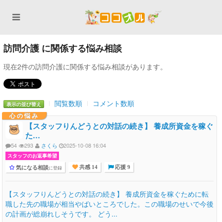
訪問介護 に関係する悩み相談
現在2件の訪問介護に関係する悩み相談があります。
閲覧数順
コメント数順
表示の並び替え
心の悩み
【スタッフりんどうとの対話の続き】 養成所資金を稼ぐ
た…
54
293
さくら
2025-10-08 16:04
スタッフのお返事希望
気になる相談
に登録
共感 14
応援 9
【スタッフりんどうとの対話の続き】 養成所資金を稼ぐために転
職した先の職場が相当やばいところでした。この職場のせいで今後
の計画が総崩れしそうです。 どう...