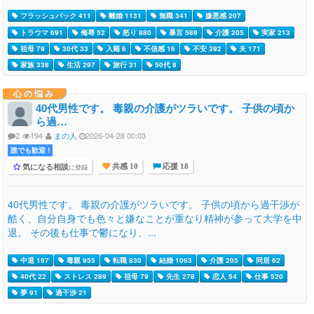
フラッシュバック 411
離婚 1131
無職 341
嫌悪感 207
トラウマ 691
侮辱 52
怒り 880
暴言 589
介護 205
実家 213
祖母 79
30代 33
入籍 6
不信感 16
不安 392
夫 171
家族 338
生活 297
旅行 31
50代 8
心の悩み
40代男性です。 毒親の介護がツラいです。 子供の頃か
ら過…
2
194
まの人
2026-04-28 00:03
誰でも歓迎 !
気になる相談
に登録
共感 10
応援 18
40代男性です。 毒親の介護がツラいです。 子供の頃から過干渉が
酷く、自分自身でも色々と嫌なことが重なり精神が参って大学を中
退。 その後も仕事で鬱になり、...
中退 197
毒親 955
転職 830
結婚 1063
介護 205
同居 62
40代 22
ストレス 289
祖母 79
先生 278
恋人 54
仕事 520
夢 91
過干渉 21