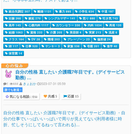
統合失調症 307
離婚 1131
暴力 895
小学生 834
中退 197
妊娠 268
嫉妬 270
シングルマザー 141
怒り 880
吐き気 743
高卒 145
心療内科 1117
カウンセラー 330
内科 1034
再発 135
結婚 1063
資格 233
介護 205
美容師 4
実家 213
流産 8
クラス 164
DV 28
職場 203
グレーゾーン 23
偏差値 24
姉 117
仕事 520
ヤンキー 3
家族 338
母親 201
進学 40
保育園 14
心の悩み
自分の性格 直したい 介護職7年目です。(デイサービス
勤務) …
1
444
きょおか
2023-07-31 05:59
誰でも歓迎 !
気になる相談
に登録
共感 5
応援 15
自分の性格 直したい 介護職7年目です。(デイサービス勤務) ・自
分の仕事でいっぱいいっぱいで周りが見えてない(利用者様に時
折、忙しそうにしてるねって言われる)...