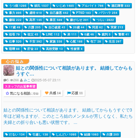
うつ病 1295
彼氏 1537
いじめ 1485
アルバイト 766
適応障害 333
暴力 895
虐待 610
自己嫌悪 442
PTSD 183
パワハラ 254
嫌味 222
高卒 145
暴言 589
嫌がらせ 201
つらい 2822
17歳 49
介護 205
自己破産 43
20歳 44
同居 62
実家 213
祖母 79
祖父 45
LINE 112
弟 111
0歳 46
裁判 5
警察 41
仕事 520
不安 392
家族 338
心配 188
包丁 28
生活 297
喧嘩 88
貯金 22
高校受験 13
性被害 4
心の悩み
姑との関係性について相談があります。 結婚してからも
うすぐ…
5
266
みこ
2025-05-07 23:11
スタッフのお返事希望
気になる相談
に登録
共感 14
応援 11
姑との関係性について相談があります。 結婚してからもうすぐで3
年ほど経ちますが、このところ姑のメンタルが芳しくなく、私たち
夫婦との折り合いも悪い状態です。 ...
だるい 134
引越し 138
しんどい 1095
結婚 1063
介護 205