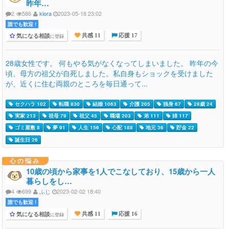
昨年…
2
586
kiora
2023-05-18 23:02
誰でも歓迎 !
気になる相談
に登録
共感 11
応援 17
28歳女性です。 何もやる気がなくなってしまいました。 昨年の今
頃、母方の祖父が自死しました。私自身もショックを受けました
が、近くに住む両親のところを毎日通って...
セクハラ 102
転職 830
結婚 1063
介護 205
独身 67
28歳 24
実家 213
祖母 79
祖父 45
職場 203
弟 111
姉 117
ゴミ屋敷 8
夢 91
人生 156
心配 188
地元 36
貯金 22
誕生日 26
心の悩み
10歳の頃から家事を1人でこなしており、15歳から一人
暮らしをし…
4
699
ふじ
2023-02-02 18:40
誰でも歓迎 !
気になる相談
に登録
共感 11
応援 16