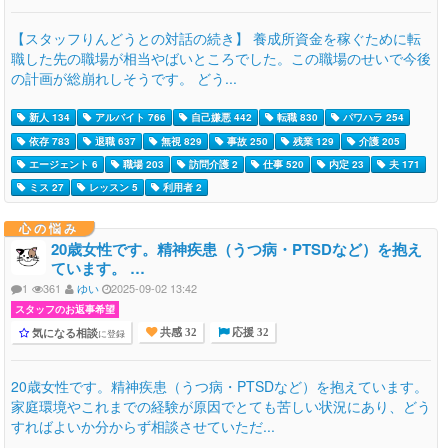
【スタッフりんどうとの対話の続き】 養成所資金を稼ぐために転
職した先の職場が相当やばいところでした。この職場のせいで今後
の計画が総崩れしそうです。 どう...
新人 134
アルバイト 766
自己嫌悪 442
転職 830
パワハラ 254
依存 783
退職 637
無視 829
事故 250
残業 129
介護 205
エージェント 6
職場 203
訪問介護 2
仕事 520
内定 23
夫 171
ミス 27
レッスン 5
利用者 2
心の悩み
20歳女性です。精神疾患（うつ病・PTSDなど）を抱え
ています。 …
1
361
ゆい
2025-09-02 13:42
スタッフのお返事希望
気になる相談
に登録
共感 32
応援 32
20歳女性です。精神疾患（うつ病・PTSDなど）を抱えています。
家庭環境やこれまでの経験が原因でとても苦しい状況にあり、どう
すればよいか分からず相談させていただ...