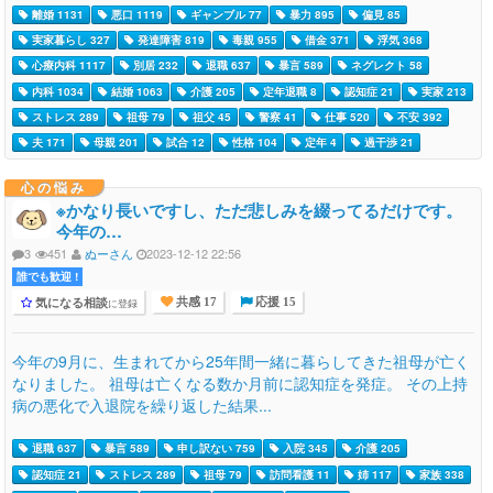
離婚 1131
悪口 1119
ギャンブル 77
暴力 895
偏見 85
実家暮らし 327
発達障害 819
毒親 955
借金 371
浮気 368
心療内科 1117
別居 232
退職 637
暴言 589
ネグレクト 58
内科 1034
結婚 1063
介護 205
定年退職 8
認知症 21
実家 213
ストレス 289
祖母 79
祖父 45
警察 41
仕事 520
不安 392
夫 171
母親 201
試合 12
性格 104
定年 4
過干渉 21
心の悩み
※かなり長いですし、ただ悲しみを綴ってるだけです。
今年の…
3
451
ぬーさん
2023-12-12 22:56
誰でも歓迎 !
気になる相談
に登録
共感 17
応援 15
今年の9月に、生まれてから25年間一緒に暮らしてきた祖母が亡く
なりました。 祖母は亡くなる数か月前に認知症を発症。 その上持
病の悪化で入退院を繰り返した結果...
退職 637
暴言 589
申し訳ない 759
入院 345
介護 205
認知症 21
ストレス 289
祖母 79
訪問看護 11
姉 117
家族 338