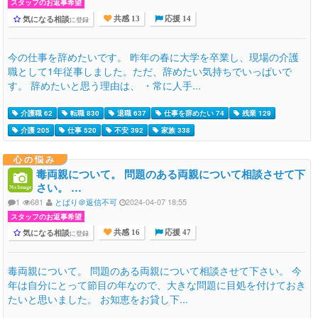
スタッフのお返事希望
気になる相談
に登録
共感 13
応援 14
今の仕事を辞めたいです。 昨年の春に大学を卒業し、現場の介護
職として1年従事しました。ただ、辞めたい気持ちでいっぱいで
す。 辞めたいと思う理由は、 ・常に人手...
介護職 62
転職 830
退職 637
仕事を辞めたい 74
残業 129
介護 205
仕事 520
不安 392
家族 338
心の悩み
毒両親について。 問題のある両親について相談させて下
さい。 …
1
681
とばり＠返信不可
2024-04-07 18:55
スタッフのお返事希望
気になる相談
に登録
共感 16
応援 47
毒両親について。 問題のある両親について相談させて下さい。 今
年は自分にとって節目の年なので、大きな問題に目処を付けておき
たいと思いました。 お知恵をお貸し下...