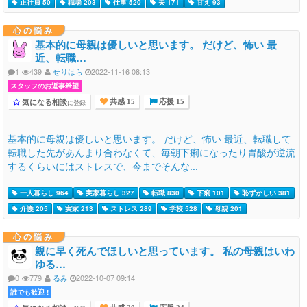
正社員 50
職場 203
仕事 520
夫 171
甘え 93
心の悩み
基本的に母親は優しいと思います。 だけど、怖い 最
近、転職…
1
439
せりはら
2022-11-16 08:13
スタッフのお返事希望
気になる相談
に登録
共感 15
応援 15
基本的に母親は優しいと思います。 だけど、怖い 最近、転職して
転職した先があんまり合わなくて、毎朝下痢になったり胃酸が逆流
するくらいにはストレスで、今までそんな...
一人暮らし 964
実家暮らし 327
転職 830
下痢 101
恥ずかしい 381
介護 205
実家 213
ストレス 289
学校 528
母親 201
心の悩み
親に早く死んでほしいと思っています。 私の母親はいわ
ゆる…
0
779
るみ
2022-10-07 09:14
誰でも歓迎 !