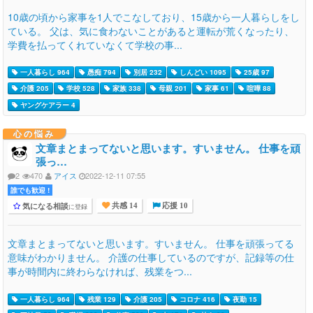
10歳の頃から家事を1人でこなしており、15歳から一人暮らしをし
ている。 父は、気に食わないことがあると運転が荒くなったり、
学費を払ってくれていなくて学校の事...
一人暮らし 964
愚痴 794
別居 232
しんどい 1095
25歳 97
介護 205
学校 528
家族 338
母親 201
家事 61
喧嘩 88
ヤングケアラー 4
心の悩み
文章まとまってないと思います。すいません。 仕事を頑
張っ…
2
470
アイス
2022-12-11 07:55
誰でも歓迎 !
気になる相談
に登録
共感 14
応援 10
文章まとまってないと思います。すいません。 仕事を頑張ってる
意味がわかりません。 介護の仕事しているのですが、記録等の仕
事が時間内に終わらなければ、残業をつ...
一人暮らし 964
残業 129
介護 205
コロナ 416
夜勤 15