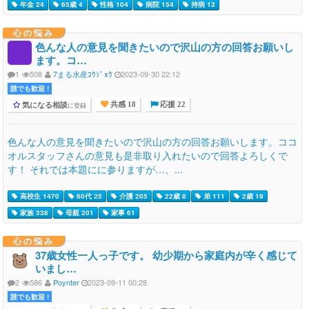
年金 24
65歳 4
性格 104
病院 154
持病 13
心の悩み
色んな人の意見を聞きたいので沢山の方の回答お願いし
ます。コ…
1
508
7まる水産ｺｳｼﾞｮｳ
2023-09-30 22:12
誰でも歓迎 !
気になる相談
に登録
共感 18
応援 22
色んな人の意見を聞きたいので沢山の方の回答お願いします。ココ
オルスタッフさんの意見も是非取り入れたいので回答よろしくで
す！ それでは本題にに参りますが…、...
高校生 1470
60代 25
介護 205
22歳 8
弟 111
2歳 19
家族 338
母親 201
家事 61
心の悩み
37歳女性一人っ子です。 幼少期から家庭内が辛く感じて
いまし…
2
586
Poynter
2023-09-11 00:28
誰でも歓迎 !