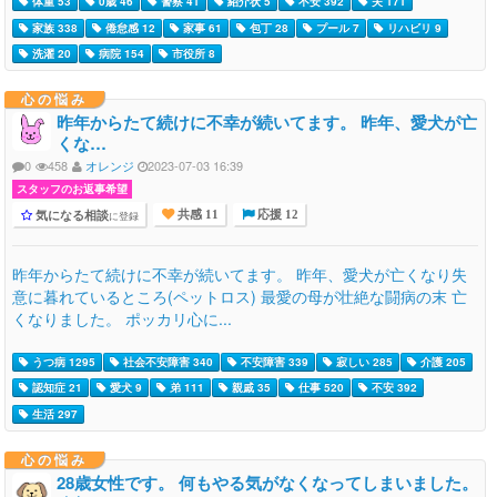
体重 53
0歳 46
警察 41
紹介状 5
不安 392
夫 171
家族 338
倦怠感 12
家事 61
包丁 28
プール 7
リハビリ 9
洗濯 20
病院 154
市役所 8
心の悩み
昨年からたて続けに不幸が続いてます。 昨年、愛犬が亡
くな…
0
458
オレンジ
2023-07-03 16:39
スタッフのお返事希望
気になる相談
に登録
共感 11
応援 12
昨年からたて続けに不幸が続いてます。 昨年、愛犬が亡くなり失
意に暮れているところ(ペットロス) 最愛の母が壮絶な闘病の末 亡
くなりました。 ポッカリ心に...
うつ病 1295
社会不安障害 340
不安障害 339
寂しい 285
介護 205
認知症 21
愛犬 9
弟 111
親戚 35
仕事 520
不安 392
生活 297
心の悩み
28歳女性です。 何もやる気がなくなってしまいました。