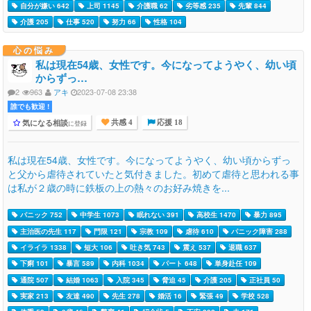
自分が嫌い 642
上司 1145
介護職 62
劣等感 235
先輩 844
介護 205
仕事 520
努力 66
性格 104
心の悩み
私は現在54歳、女性です。今になってようやく、幼い頃
からずっ…
2
963
アキ
2023-07-08 23:38
誰でも歓迎 !
気になる相談
に登録
共感 4
応援 18
私は現在54歳、女性です。今になってようやく、幼い頃からずっ
と父から虐待されていたと気付きました。初めて虐待と思われる事
は私が２歳の時に鉄板の上の熱々のお好み焼きを...
パニック 752
中学生 1073
眠れない 391
高校生 1470
暴力 895
主治医の先生 117
門限 121
宗教 109
虐待 610
パニック障害 288
イライラ 1338
短大 106
吐き気 743
震え 537
退職 637
下痢 101
暴言 589
内科 1034
パート 648
単身赴任 109
通院 507
結婚 1063
入院 345
脅迫 45
介護 205
正社員 50
実家 213
友達 490
先生 278
婚活 16
緊張 49
学校 528