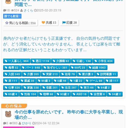
問題で…
18
524
さくら
2025-02-20 23:19
誰でも歓迎 !
気になる相談
に登録
共感 15
応援 20
身内がクセ者だらけでもう正直嫌です。 自分の気持ちの問題です
が、どう消化していいかわかりません。 答えとしては家を出て離
れるのが正解だということもわかっています...
一人暮らし 964
悪口 1119
介護職 62
引越し 138
小学生 834
侮辱 52
パート 648
恥ずかしい 381
60代 25
結婚 1063
入院 345
介護 205
実家 213
祖母 79
要介護 3
訪問看護 11
弟 111
親戚 35
90歳 3
0歳 46
1歳 22
ゲーム 88
姉 117
仕事 520
家族 338
母親 201
生活 297
努力 66
64歳 2
65歳 4
性格 104
喧嘩 88
93歳 2
ASD 16
自営業 8
54歳 2
心の悩み
今の仕事を辞めたいです。 昨年の春に大学を卒業し、現
場の介…
3
583
ひかり
2024-04-12 22:34