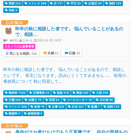
実家 213
ストレス 289
夫 171
平日 23
お風呂 34
病院 154
有給 4
心の悩み
昨年の秋に相談した者です。 悩んでいることがあるの
で、相談…
1
293
ひかり
2025-04-05 19:57
スタッフのお返事希望
気になる相談
に登録
共感 12
応援 13
昨年の秋に相談した者です。 悩んでいることがあるので、相談し
たいです。 長文になります。読みにくくてすみません…。 祖母の
事故死について 秋に同居して...
精神科 1432
交通事故 54
進路 379
事故 250
入院 345
介護 205
弁護士 75
同居 62
コールセンター 10
正社員 50
ストレス 289
祖母 79
仕事 520
生活 297
配属 7
病院 154
慰謝料 4
損害賠償 4
心の悩み
身内がクセ者だらけでもう正直嫌です。 自分の気持ちの