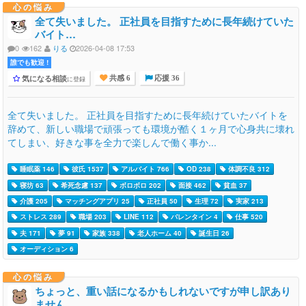
心の悩み
全て失いました。 正社員を目指すために長年続けていた
バイト…
0
162
りる
2026-04-08 17:53
誰でも歓迎 !
気になる相談
に登録
共感 6
応援 36
全て失いました。 正社員を目指すために長年続けていたバイトを
辞めて、新しい職場で頑張っても環境が酷く１ヶ月で心身共に壊れ
てしまい、好きな事を全力で楽しんで働く事か...
睡眠薬 146
彼氏 1537
アルバイト 766
OD 238
体調不良 312
寝坊 63
希死念慮 137
ボロボロ 202
面接 462
貧血 37
介護 205
マッチングアプリ 25
正社員 50
生理 72
実家 213
ストレス 289
職場 203
LINE 112
バレンタイン 4
仕事 520
夫 171
夢 91
家族 338
老人ホーム 40
誕生日 26
オーディション 6
心の悩み
ちょっと、重い話になるかもしれないですが申し訳あり
ません。 …