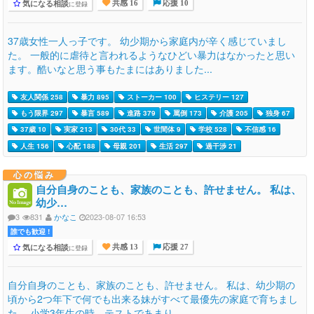
気になる相談
に登録
共感 16
応援 10
37歳女性一人っ子です。 幼少期から家庭内が辛く感じていまし
た。 一般的に虐待と言われるようなひどい暴力はなかったと思い
ます。酷いなと思う事もたまにはありました...
友人関係 258
暴力 895
ストーカー 100
ヒステリー 127
もう限界 297
暴言 589
進路 379
罵倒 173
介護 205
独身 67
37歳 10
実家 213
30代 33
世間体 9
学校 528
不信感 16
人生 156
心配 188
母親 201
生活 297
過干渉 21
心の悩み
自分自身のことも、家族のことも、許せません。 私は、
幼少…
3
831
かなこ
2023-08-07 16:53
誰でも歓迎 !
気になる相談
に登録
共感 13
応援 27
自分自身のことも、家族のことも、許せません。 私は、幼少期の
頃から2つ年下で何でも出来る妹がすべて最優先の家庭で育ちまし
た。 小学3年生の時、テストであまり...