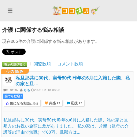
介護 に関係する悩み相談
現在205件の介護に関係する悩み相談があります。
閲覧数順
コメント数順
表示の並び替え
心の悩み
私旦那共に30代、実母50代 昨年の6月に入籍した際、私
の家と旦…
1
187
もも
2026-05-18 08:23
誰でも歓迎 !
気になる相談
に登録
共感 13
応援 12
私旦那共に30代、実母50代 昨年の6月に入籍した際、私の家と旦
那方のお祝い金額に差がありました。 私の家は、片親（祖母の介
護等の理由で無職）で60万。旦那方は...