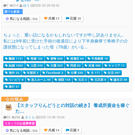
7
214
ゆう
2026-03-29 06:42
誰でも歓迎 !
気になる相談
に登録
共感 13
応援 16
ちょっと、重い話になるかもしれないですが申し訳ありません。
私には9年前に受けた手術の後遺症により下半身麻痺で車椅子の介
護状態になってしまった母（78歳）がいる...
離婚 1131
再婚 182
後悔 858
後遺症 64
半身麻痺 10
結婚 1063
入院 345
介護 205
同居 62
友達 490
キャリア 11
海外 23
年賀状 2
Facebook 3
仕事 520
夫 171
生活 297
リハビリ 9
老人ホーム 40
病院 154
元旦 2
元旦那 5
誕生日 26
旅行 31
心の悩み
【スタッフりんどうとの対話の続き】 養成所資金を稼ぐ
た…
55
296
さくら
2025-10-08 16:04
スタッフのお返事希望
気になる相談
に登録
共感 14
応援 9