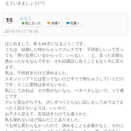
えていきましょう(^^)
ぷうこ
役に立った
共感 1
応援 1
2016-10-17 14:14
はじめまして。私も44才になるぷうこです。
うちは、結婚した時からセックスレスです。子供欲しいって言っ
ても「周り近所にいるからって、いらない。」と。言った次期も
悪かったかもなんですが、それ以後話し合うこともなく今に至り
ます。
私は、子供好きだけど諦めました。
スキンシップ？とは思ってないけどギリで朝ちゅうしていくだけ
です。そこに愛情は多分ないかと。
私にしてみれば、その気がないなら、ベタベタしないで。って感
じです。
テレビ見ながらでも、少しずつくだらない話しをしてみては？ま
ったく話さないよりは、いいかと。
お子さん交えて、近況話すだけでも違うかと。
私も寝れないほど悩んだことありました。
でも何も変わらなかったので、諦めることも必要かなと。そのぶ