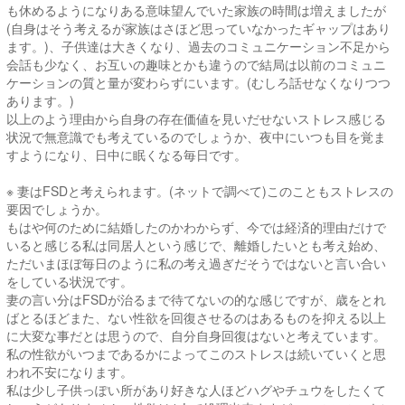
も休めるようになりある意味望んでいた家族の時間は増えましたが
(自身はそう考えるが家族はさほど思っていなかったギャップはあり
ます。)、子供達は大きくなり、過去のコミュニケーション不足から
会話も少なく、お互いの趣味とかも違うので結局は以前のコミュニ
ケーションの質と量が変わらずにいます。(むしろ話せなくなりつつ
あります。)
以上のよう理由から自身の存在価値を見いだせないストレス感じる
状況で無意識でも考えているのでしょうか、夜中にいつも目を覚ま
すようになり、日中に眠くなる毎日です。
※ 妻はFSDと考えられます。(ネットで調べて)このこともストレスの
要因でしょうか。
もはや何のために結婚したのかわからず、今では経済的理由だけで
いると感じる私は同居人という感じで、離婚したいとも考え始め、
ただいまほぼ毎日のように私の考え過ぎだそうではないと言い合い
をしている状況です。
妻の言い分はFSDが治るまで待てないの的な感じですが、歳をとれ
ばとるほどまた、ない性欲を回復させるのはあるものを抑える以上
に大変な事だとは思うので、自分自身回復はないと考えています。
私の性欲がいつまであるかによってこのストレスは続いていくと思
われ不安になります。
私は少し子供っぽい所があり好きな人ほどハグやチュウをしたくて