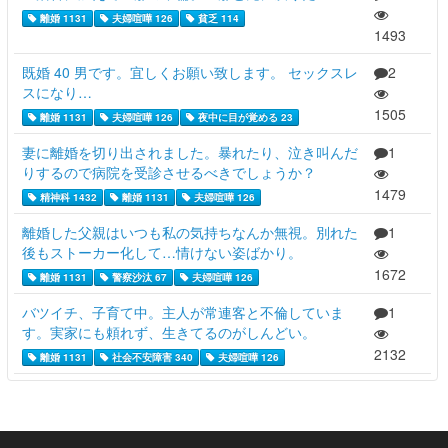
離婚 1131
夫婦喧嘩 126
貧乏 114
1493
既婚 40 男です。宜しくお願い致します。 セックスレ
2
スになり…
1505
離婚 1131
夫婦喧嘩 126
夜中に目が覚める 23
妻に離婚を切り出されました。暴れたり、泣き叫んだ
1
りするので病院を受診させるべきでしょうか？
1479
精神科 1432
離婚 1131
夫婦喧嘩 126
離婚した父親はいつも私の気持ちなんか無視。別れた
1
後もストーカー化して…情けない姿ばかり。
1672
離婚 1131
警察沙汰 67
夫婦喧嘩 126
バツイチ、子育て中。主人が常連客と不倫していま
1
す。実家にも頼れず、生きてるのがしんどい。
2132
離婚 1131
社会不安障害 340
夫婦喧嘩 126