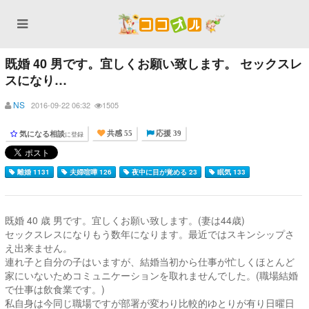
既婚 40 男です。宜しくお願い致します。 セックスレ
スになり…
NS
2016-09-22 06:32
1505
気になる相談
に登録
共感 55
応援 39
離婚 1131
夫婦喧嘩 126
夜中に目が覚める 23
眠気 133
既婚 40 歳 男です。宜しくお願い致します。(妻は44歳)
セックスレスになりもう数年になります。最近ではスキンシップさ
え出来ません。
連れ子と自分の子はいますが、結婚当初から仕事が忙しくほとんど
家にいないためコミュニケーションを取れませんでした。(職場結婚
で仕事は飲食業です。)
私自身は今同じ職場ですが部署が変わり比較的ゆとりが有り日曜日