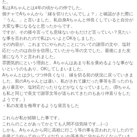
た。
私はAちゃんとは4年の頃からの仲でした。
個チャでAちゃんから「縁を切りたいんでしょ？」と確認がきた際に
「うん、」と言いました。私自身Aちゃんと仲良くしていると自分が
大変な事になるなと思ったからです。
ですが、その後今言っても意味ないかもだけど言っていい？見たい
な事を言われたので私はいいよとOKをしました。
その内容が、これまでにやられたことについての謝罪の文や、塩対
応だったのは自分を信用していたから等の文でした。最後にまた友
達になろ？と言われました。
雰囲気的にという理由と、Aちゃんはあまり私を褒めるような事がな
いというのもあり、OKしてしまいました。
Aちゃんとは少しづつ仲良くなり、縁を切る前の状況に戻っていきま
した、前のAちゃんとは違い、私がされて嫌だった事等を言ったのも
あり暴言や、塩対応だったりなどがなくなっていました。(Bちゃん
も私と同じで長文で謝罪文等が送られてきたのもあり仲直りをした
ようです。)
・私の友達を侮辱するような発言をした
これらが私が経験した事です。
これらのことがあってかとても人間不信気味です…(--;)
しかも、Aちゃんから同じ高校に行こう等の事を言われたりしたので
今後どうやってやっていけばいいか等本当に分からなくなっていま