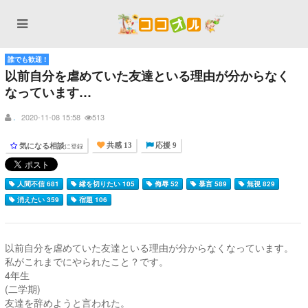
誰でも歓迎 !
以前自分を虐めていた友達といる理由が分からなく
なっています…
.
2020-11-08 15:58
513
気になる相談
に登録
共感 13
応援 9
人間不信 681
縁を切りたい 105
侮辱 52
暴言 589
無視 829
消えたい 359
宿題 106
以前自分を虐めていた友達といる理由が分からなくなっています。
私がこれまでにやられたこと？です。
4年生
(二学期)
友達を辞めようと言われた。