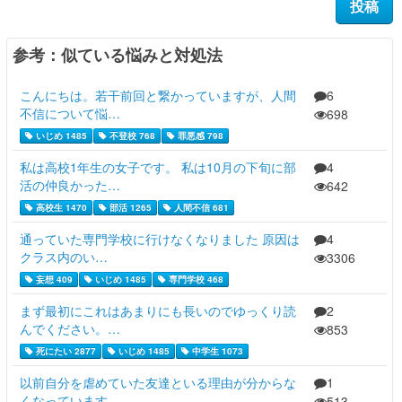
参考：似ている悩みと対処法
こんにちは。若干前回と繋かっていますが、人間
6
不信について悩…
698
いじめ 1485
不登校 768
罪悪感 798
私は高校1年生の女子です。 私は10月の下旬に部
4
活の仲良かった…
642
高校生 1470
部活 1265
人間不信 681
通っていた専門学校に行けなくなりました 原因は
4
クラス内のい…
3306
妄想 409
いじめ 1485
専門学校 468
まず最初にこれはあまりにも長いのでゆっくり読
2
んでください。…
853
死にたい 2877
いじめ 1485
中学生 1073
以前自分を虐めていた友達といる理由が分からな
1
くなっています…
513