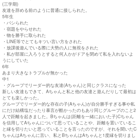
(三学期)
友達を辞める前のように普通に接しられた。
5年生
・パシられた
・宿題をやらせれた
・物を勝手に取られた
・LINE等でとてもキツい言い方をされた
・放課後遊んでいる際に大勢の人に無視をされた
・私が部屋に入ろうとすると何人かがドアを閉めて私を入れないよ
うにしていた
6年
あまり大きなトラブルが無かった
中1
・グループでリーダー的な友達(Aちゃん)と同じクラスになった
新しい友達もできて、Aちゃんと私と他の友達と遊んだりして最初は
とても楽しかった。
グループでリーダー的な存在の子(Aちゃん)が自分勝手すぎる事や私
にだけ結構塩だったり暴言が酷かったのもあり同じグループのこと2
人で距離を起きました。Bちゃんは(距離を一緒においた子)Cちゃん
を信用してAちゃんについて思っていることや、距離を置いているこ
と縁を切りたいと思っていることを言ったのですが、それを聞いたC
ちゃんはAちゃんに言い、私とBちゃんはAちゃんと1度縁を切りまし