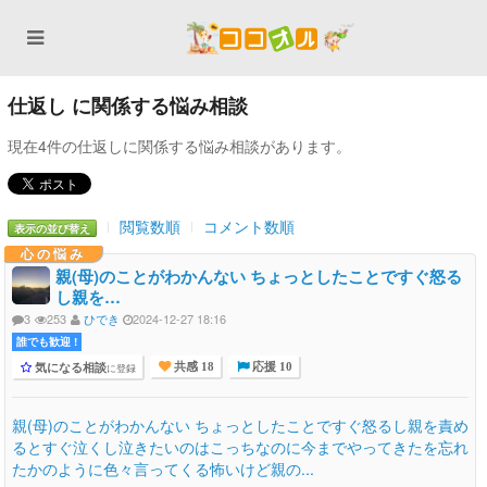
仕返し に関係する悩み相談
現在4件の仕返しに関係する悩み相談があります。
閲覧数順
コメント数順
表示の並び替え
心の悩み
親(母)のことがわかんない ちょっとしたことですぐ怒る
し親を…
3
253
ひでき
2024-12-27 18:16
誰でも歓迎 !
気になる相談
に登録
共感 18
応援 10
親(母)のことがわかんない ちょっとしたことですぐ怒るし親を責め
るとすぐ泣くし泣きたいのはこっちなのに今までやってきたを忘れ
たかのように色々言ってくる怖いけど親の...