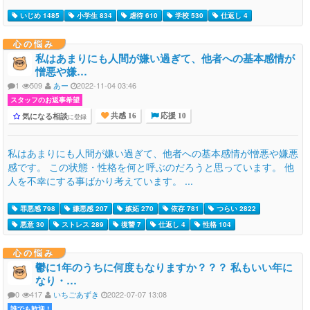
いじめ 1485
小学生 834
虐待 610
学校 530
仕返し 4
心の悩み
私はあまりにも人間が嫌い過ぎて、他者への基本感情が
憎悪や嫌…
1
509
あー
2022-11-04 03:46
スタッフのお返事希望
気になる相談
に登録
共感 16
応援 10
私はあまりにも人間が嫌い過ぎて、他者への基本感情が憎悪や嫌悪
感です。 この状態・性格を何と呼ぶのだろうと思っています。 他
人を不幸にする事ばかり考えています。 ...
罪悪感 798
嫌悪感 207
嫉妬 270
依存 781
つらい 2822
悪意 30
ストレス 289
復讐 7
仕返し 4
性格 104
心の悩み
鬱に1年のうちに何度もなりますか？？？ 私もいい年に
なり・…
0
417
いちごあずき
2022-07-07 13:08
誰でも歓迎 !