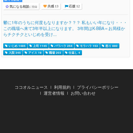
気になる相談
に登録
共感 13
応援 12
鬱に1年のうちに何度もなりますか？？？ 私もいい年になり・・・
この職場へ来て3年半以上になります。 3年間はK-BBA＝お局様か
らチクチクといじめを受け...
いじめ 1485
上司 1145
パワハラ 254
モラハラ 153
怒り 880
入院 345
アイス 19
職場 203
仕返し 4
ココオルニュース
利用規約
プライバシーポリシー
運営者情報
お問い合わせ