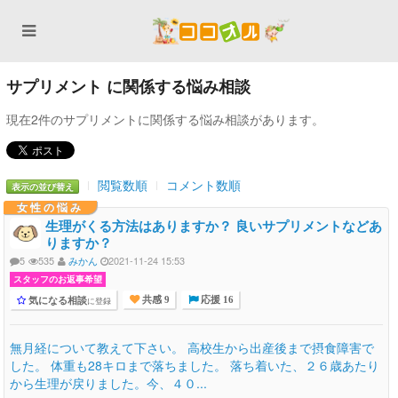
サプリメント に関係する悩み相談
現在2件のサプリメントに関係する悩み相談があります。
閲覧数順
コメント数順
表示の並び替え
女性の悩み
生理がくる方法はありますか？ 良いサプリメントなどあ
りますか？
5
535
みかん
2021-11-24 15:53
スタッフのお返事希望
気になる相談
に登録
共感 9
応援 16
無月経について教えて下さい。 高校生から出産後まで摂食障害で
した。 体重も28キロまで落ちました。 落ち着いた、２６歳あたり
から生理が戻りました。今、４０...