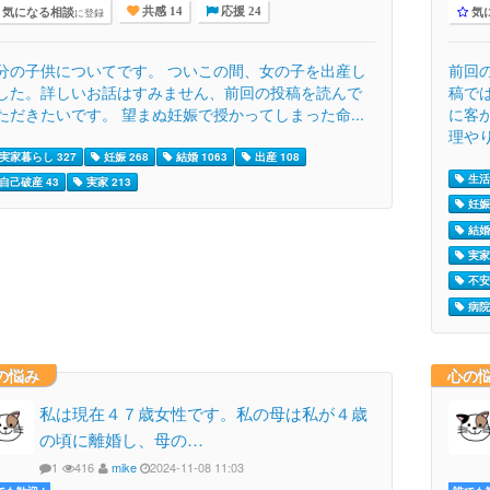
気になる相談
気
に登録
共感 14
応援 24
分の子供についてです。 ついこの間、女の子を出産し
前回
した。詳しいお話はすみません、前回の投稿を読んで
稿で
ただきたいです。 望まぬ妊娠で授かってしまった命...
に客
理やり.
実家暮らし 327
妊娠 268
結婚 1063
出産 108
生活
自己破産 43
実家 213
妊娠 
結婚 
実家 
不安 
病院 
の悩み
心の
私は現在４７歳女性です。私の母は私が４歳
の頃に離婚し、母の…
1
416
mike
2024-11-08 11:03