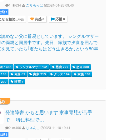
1
634
ごりらっぱ
2024-01-28 09:40
迎 !
になる相談
に登録
共感 8
応援 8
の読めない父に辟易としています。 シングルマザー
家の両親と同居中です。先日、家族で夕食を囲んで
ビを見ていたら｢君たちはどう生きるか｣という80年
 1485
シングルマザー 141
愚痴 792
怒り 880
108
同居 62
実家 213
クラス 164
家族 338
200
映画 7
悩み
発達障害 かもと思います 家事育児が苦手
で 特に料理で…
2
406
じゅんこ
2023-11-10 19:41
迎 !