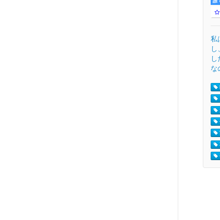
誰
私
し
し
な