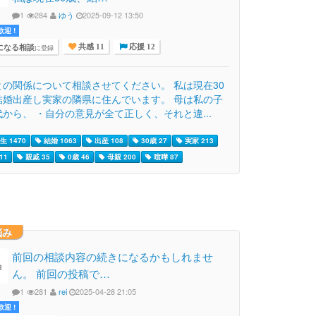
1
284
ゆう
2025-09-12 13:50
迎 !
になる相談
に登録
共感 11
応援 12
との関係について相談させてください。 私は現在30
結婚出産し実家の隣県に住んでいます。 母は私の子
から、 ・自分の意見が全て正しく、それと違...
 1470
結婚 1063
出産 108
30歳 27
実家 213
11
親戚 35
0歳 46
母親 200
喧嘩 87
悩み
前回の相談内容の続きになるかもしれませ
ん。 前回の投稿で…
1
281
rei
2025-04-28 21:05
迎 !