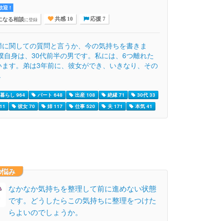
迎 !
になる相談
に登録
共感 10
応援 7
婦に関しての質問と言うか、今の気持ちを書きま
 僕自身は、30代前半の男です。私には、6つ離れた
います。弟は3年前に、彼女ができ、いきなり、その
.
暮らし 964
パート 648
出産 108
絶縁 71
30代 33
11
彼女 70
姉 117
仕事 520
夫 171
本気 41
の悩み
なかなか気持ちを整理して前に進めない状態
です。どうしたらこの気持ちに整理をつけた
らよいのでしょうか。