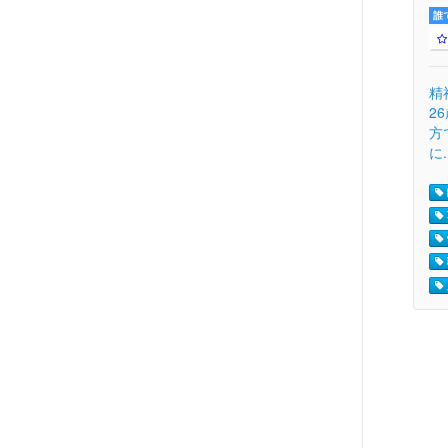
誰
精
2
方
に.