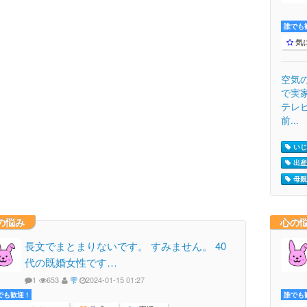
誰でも歓
気
空気
で実
テレ
前...
いじめ
出産 
母親 
の悩み
心の
長文でまとまりないです。 すみません。 40
代の既婚女性です…
1
653
雫
2024-01-15 01:27
でも歓迎 !
誰でも歓