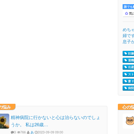
誰でも歓
気
めち
婦で
息子が
妊娠 
退職 
出産 
スト
妻 2
病院 
の悩み
心の
精神病院に行かないと心は治らないのでしょ
うか。 私は26歳…
3
766
あ
2023-09-09 09:00