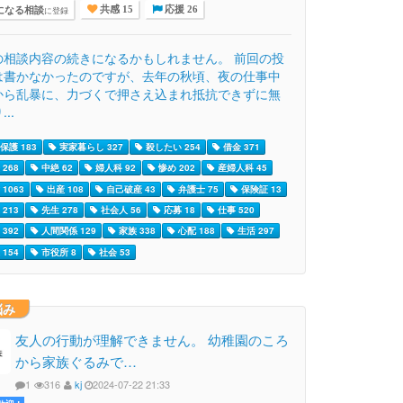
になる相談
に登録
共感 15
応援 26
の相談内容の続きになるかもしれません。 前回の投
は書かなかったのですが、去年の秋頃、夜の仕事中
から乱暴に、力づくで押さえ込まれ抵抗できずに無
..
保護 183
実家暮らし 327
殺したい 254
借金 371
268
中絶 62
婦人科 92
惨め 202
産婦人科 45
1063
出産 108
自己破産 43
弁護士 75
保険証 13
213
先生 278
社会人 56
応募 18
仕事 520
392
人間関係 129
家族 338
心配 188
生活 297
154
市役所 8
社会 53
悩み
友人の行動が理解できません。 幼稚園のころ
から家族ぐるみで…
1
316
kj
2024-07-22 21:33