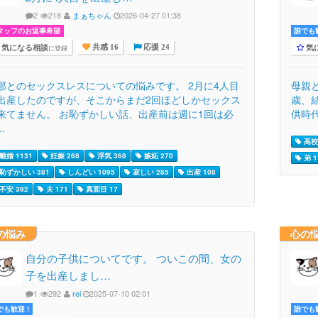
2
218
まぁちゃん
2026-04-27 01:38
タッフのお返事希望
誰でも歓
気になる相談
気
に登録
共感 16
応援 24
那とのセックスレスについての悩みです。 2月に4人目
母親
出産したのですが、そこからまだ2回ほどしかセックス
歳、
来てません。 お恥ずかしい話、出産前は週に1回は必
供時代
..
高校生
離婚 1131
妊娠 268
浮気 368
嫉妬 270
弟 1
恥ずかしい 381
しんどい 1095
寂しい 285
出産 108
不安 392
夫 171
真面目 17
の悩み
心の
自分の子供についてです。 ついこの間、女の
子を出産しまし…
1
292
rei
2025-07-10 02:01
でも歓迎 !
誰でも歓