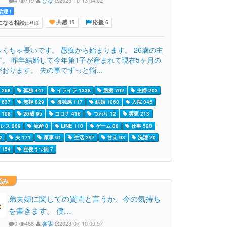
迎 !
になる相談
に登録
共感 15
応援 6
ゃくちゃ長いです。 愚痴から始まります。 26歳の主
す。 昨年結婚して今年第1子が産まれて現在5ヶ月の
おります。 夫の事でずっと悩...
268
孤独 441
イライラ 1338
愚痴 792
主婦 203
637
無視 829
孤独感 117
結婚 1063
入院 345
108
26歳 95
コロナ 416
つわり 12
実家 213
レス 289
流産 8
LINE 110
ゲーム 88
仕事 520
2
夫 171
家事 61
生活 297
甘え 93
洗濯 20
154
産後うつ病 7
悩み
弟夫婦に関しての質問と言うか、今の気持ち
を書きます。 僕…
0
468
参謀
2023-07-10 00:57