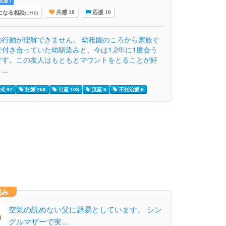
迎 !
になる相談
に登録
共感 18
応援 10
の行動が理解できません。 幼稚園のころから家族ぐ
で付き合っていた幼馴染みと、今は1,2年に1度会う
です。この友人はもともとマウントをとることが好
..
式 97
妊娠 268
出産 108
流産 8
不妊治療 6
悩み
空気の読めない父に辟易としています。 シン
グルマザーで実…