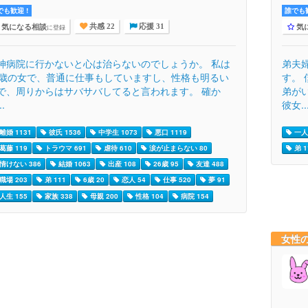
でも歓迎 !
誰でも歓
気になる相談
気
に登録
共感 22
応援 31
神病院に行かないと心は治らないのでしょうか。 私は
弟夫
6歳の女で、普通に仕事もしていますし、性格も明るい
す。
で、周りからはサバサバしてると言われます。 確か
弟が
..
彼女..
離婚 1131
彼氏 1536
中学生 1073
悪口 1119
一人
葛藤 119
トラウマ 691
虐待 610
涙が止まらない 80
弟 1
情けない 386
結婚 1063
出産 108
26歳 95
友達 488
職場 203
弟 111
6歳 20
恋人 54
仕事 520
夢 91
人生 155
家族 338
母親 200
性格 104
病院 154
女性