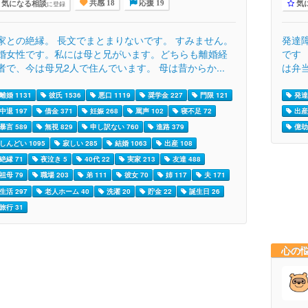
気になる相談
気
に登録
共感 18
応援 19
家との絶縁。 長文でまとまりないです。 すみません。
発達
婚女性です。私には母と兄がいます。どちらも離婚経
です
者で、今は母兄2人で住んでいます。 母は昔からか...
は弁当
離婚 1131
彼氏 1536
悪口 1119
奨学金 227
門限 121
発達
中退 197
借金 371
妊娠 268
罵声 102
寝不足 72
出産 
暴言 589
無視 829
申し訳ない 760
進路 379
億劫 
しんどい 1095
寂しい 285
結婚 1063
出産 108
絶縁 71
夜泣き 5
40代 22
実家 213
友達 488
祖母 79
職場 203
弟 111
彼女 70
姉 117
夫 171
生活 297
老人ホーム 40
洗濯 20
貯金 22
誕生日 26
旅行 31
心の