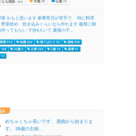
になる相談
に登録
共感 18
応援 12
障害 かもと思います 家事育児が苦手で 特に料理
 野菜炒め 炊き込みくらいなら作れます 義母に朝
作ってもらい 子供4人いて 最後の子...
障害 819
転職 830
寝てばかり 33
後悔 858
108
42歳 5
仕事 520
2歳 19
家事 61
17
悩み
めちゃくちゃ長いです。 愚痴から始まりま
す。 26歳の主婦…
4
719
ひな
2023-10-13 04:02