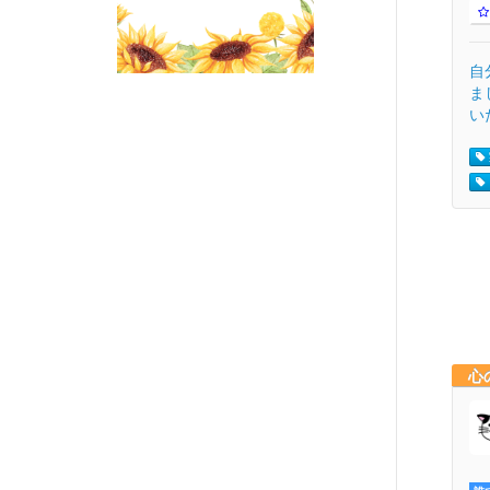
自
ま
い
心