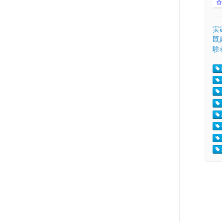
実
既
験