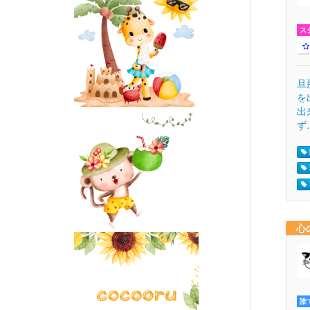
ス
旦
を
出
ず.
心
誰