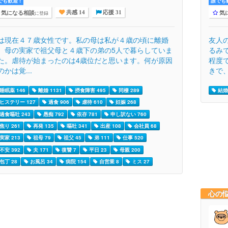
でも歓迎 !
誰でも歓
気になる相談
気
に登録
共感 14
応援 31
は現在４７歳女性です。私の母は私が４歳の頃に離婚
友人
、母の実家で祖父母と４歳下の弟の5人で暮らしていま
るみ
た。虐待が始まったのは4歳位だと思います。何が原因
程度
のかは覚...
きで、.
睡眠薬 146
離婚 1131
摂食障害 495
同棲 289
結婚
ヒステリー 127
過食 906
虐待 610
妊娠 268
過食嘔吐 243
愚痴 792
依存 781
申し訳ない 760
焦り 261
再発 135
嘔吐 341
出産 108
会社員 68
実家 213
祖母 79
祖父 45
弟 111
仕事 520
不安 392
夫 171
復讐 7
平日 23
母親 200
包丁 28
お風呂 34
病院 154
自営業 8
ミス 27
心の