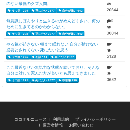
のない最低のクズ人間。
20644
うつ病 1295
死にたい 2877
自分が嫌い 642
無意識にぼんやりと生きるのがめんどくさい。何の
6
ために生きてるのかわからない。
30044
うつ病 1295
死にたい 2877
自分が嫌い 642
やる気が起きない 朝まで眠れない 自分が情けない
1
必要とされてない 死にたいと思う
5128
うつ病 1295
初診 114
死にたい 2877
ここ最近なぜか無気力な状態が続いており、そんな
1
自分に対して死んだ方が良いとも思えてきました
3682
うつ病 1295
死にたい 2877
罪悪感 798
ココオルニュース
利用規約
プライバシーポリシー
運営者情報
お問い合わせ