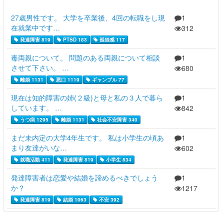
27歳男性です。 大学を卒業後、4回の転職をし現
1
在就業中です…
312
発達障害 819
PTSD 183
孤独感 117
毒両親について。 問題のある両親について相談
1
させて下さい。 …
680
離婚 1131
悪口 1119
ギャンブル 77
現在は知的障害の姉(２級)と母と私の３人で暮ら
1
しています。 …
842
うつ病 1295
離婚 1131
社会不安障害 340
まだ未内定の大学4年生です。 私は小学生の頃あ
1
まり友達がいな…
602
就職活動 411
発達障害 819
小学生 834
発達障害者は恋愛や結婚を諦めるべきでしょう
1
か？
1217
発達障害 819
結婚 1063
不安 392