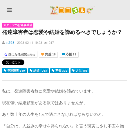
スタッフのお返事希望
発達障害者は恋愛や結婚を諦めるべきでしょうか？
tn298
2023-02-11 19:23
1217
気になる相談
に登録
共感 10
応援 11
発達障害 819
結婚 1063
不安 392
人生 155
私は、発達障害者故に恋愛や結婚を諦めています。
現在強い結婚願望がある訳ではありませんが、
あと数十年の人生を1人で過ごさなければならないのと、
「自分は、人並みの幸せを得られない」と言う現実に少し不安を抱