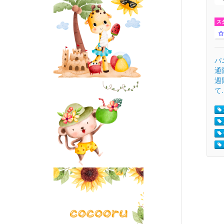
ス
パ
通
週
て.