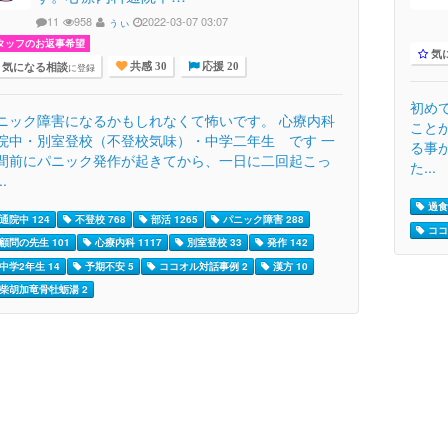
11
958
ぅぃ
2022-03-07 03:07
タッフのお返事希望
気
気になる相談
に登録
共感 30
応援 20
初め
ニック障害になるかもしれなくて怖いです。 心療内科
こと
院中・別室登校（不登校気味）・中学二年生 です 一
る事
間前にパニック発作が起きてから、一日に二回起こっ
た...
..
過食 
通院中 124
不登校 768
部活 1265
パニック障害 288
ココ
顧問の先生 101
心療内科 1117
別室登校 33
発作 142
中学2年生 14
予期不安 5
ココオル対話事例 2
漢方 10
柴胡加竜骨牡蛎湯 2