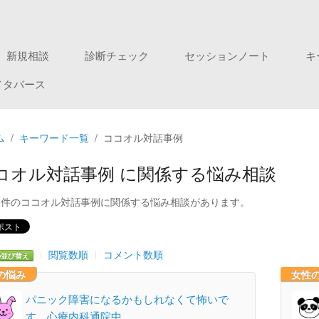
新規相談
診断チェック
セッションノート
キ
メタバース
ム
キーワード一覧
ココオル対話事例
コオル対話事例 に関係する悩み相談
2件のココオル対話事例に関係する悩み相談があります。
閲覧数順
コメント数順
の並び替え
の悩み
女性
パニック障害になるかもしれなくて怖いで
す。心療内科通院中…