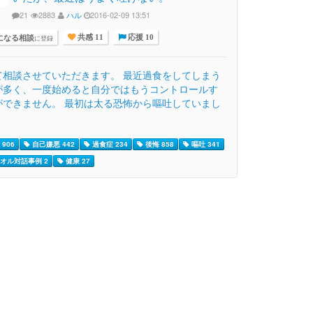
21
2883
ハル
2016-02-09 13:51
になる相談
に登録
共感 11
応援 10
て相談させていただきます。 最近過食をしてしまう
が多く、一度始めると自分ではもうコントロールす
ができません。 最初は太る恐怖から嘔吐していまし
906
自己嫌悪 442
過食症 234
後悔 858
嘔吐 341
オル対話事例 2
健康 27