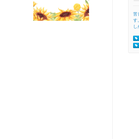
苦
す
し