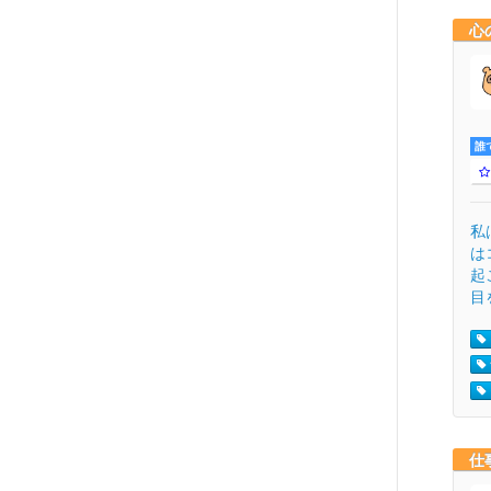
心
誰
私
は
起
目
仕