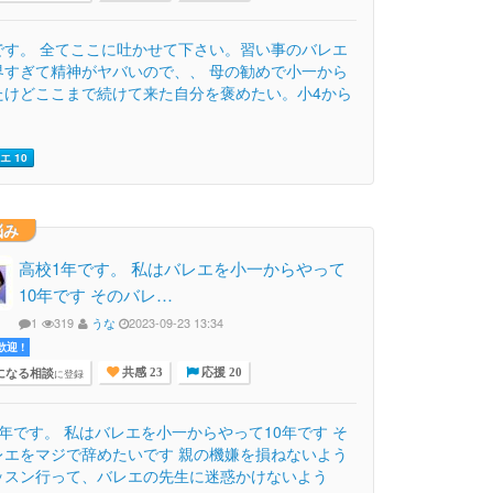
です。 全てここに吐かせて下さい。習い事のバレエ
界すぎて精神がヤバいので、、 母の勧めで小一から
たけどここまで続けて来た自分を褒めたい。小4から
エ 10
悩み
高校1年です。 私はバレエを小一からやって
10年です そのバレ…
1
319
うな
2023-09-23 13:34
迎 !
になる相談
に登録
共感 23
応援 20
1年です。 私はバレエを小一からやって10年です そ
レエをマジで辞めたいです 親の機嫌を損ねないよう
ッスン行って、バレエの先生に迷惑かけないよう