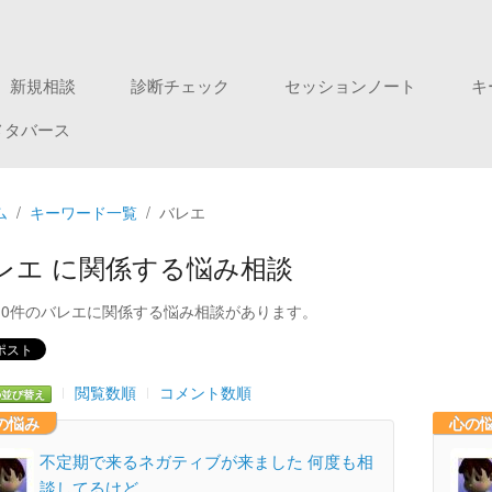
新規相談
診断チェック
セッションノート
キ
メタバース
ム
キーワード一覧
バレエ
レエ に関係する悩み相談
10件のバレエに関係する悩み相談があります。
閲覧数順
コメント数順
の並び替え
の悩み
心の
不定期で来るネガティブが来ました 何度も相
談してるけど、…