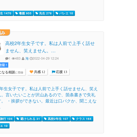
 1470
毒親 955
先生 278
バレエ 10
悩み
高校2年生女子です。私は人前で上手く話せ
ません、笑えません。…
1
483
海
2022-04-29 12:24
迎 !
になる相談
に登録
共感 12
応援 13
2年生女子です。私は人前で上手く話せません、笑え
ん。言いたいことが沢山あるので、箇条書きで失礼
す。 ・挨拶ができない。最近は口パクか、聞こえな
.
旅行 104
避けられる 31
高校2年生 107
クラス 164
エ 10