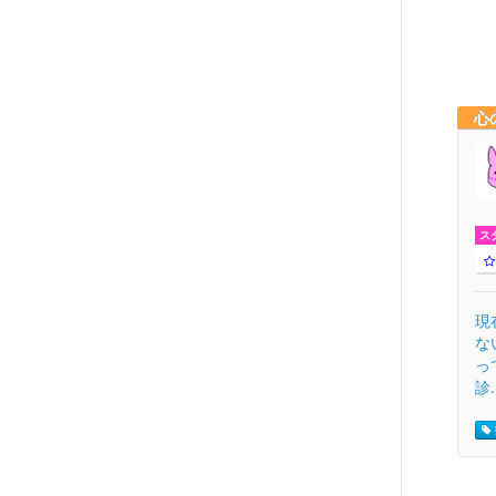
心
ス
現
な
っ
診.