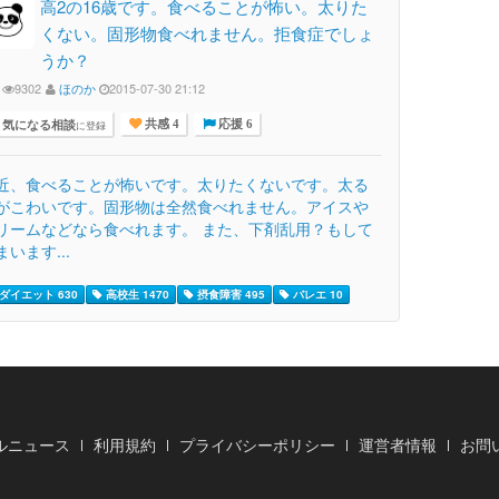
高2の16歳です。食べることが怖い。太りた
くない。固形物食べれません。拒食症でしょ
うか？
9302
ほのか
2015-07-30 21:12
気になる相談
に登録
共感 4
応援 6
近、食べることが怖いです。太りたくないです。太る
がこわいです。固形物は全然食べれません。アイスや
リームなどなら食べれます。 また、下剤乱用？もして
まいます...
ダイエット 630
高校生 1470
摂食障害 495
バレエ 10
ルニュース
利用規約
プライバシーポリシー
運営者情報
お問