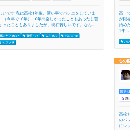
しいです 私は高校1年生、習い事でバレエをしていま
高一
。（今年で10年） 10年間楽しかったこともあったし苦
が限
かったこともありましたが、現在苦しいです。なん...
始め
1年...
死にたい 2877
留学 107
先生 278
バレエ 10
バレ
レッスン 5
心の
誰でも歓
気
高校
のバ
にレ