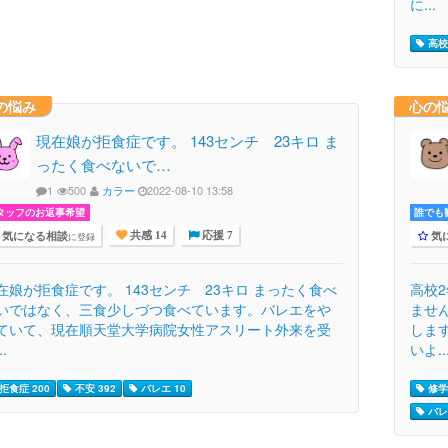
に...
高校生
の悩み
心の
現在娘が拒食症です。 143センチ 23キロ ま
ったく食べないで…
1
500
カラー
2022-08-10 13:58
タッフのお返事希望
誰でも歓
気になる相談
気
に登録
共感 14
応援 7
在娘が拒食症です。 143センチ 23キロ まったく食べ
高校
いではなく、三食少しづつ食べています。バレエをや
ませ
ていて、現在順天堂大学病院女性アスリート外来を受
しま
..
いよ..
拒食症 200
不安 392
バレエ 10
修学
バレ