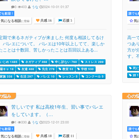
3
403
うな
2024-10-01 01:37
でも歓迎 !
誰でも歓
気になる相談
気
に登録
共感 16
応援 5
定期で来るネガティブが来ました 何度も相談してるけ
高一
、バレエについて。 バレエは10年以上してて、楽しか
つあ
たことは十数回、苦しかったことは百回以上ある...
方が
す。不
いじめ 1485
ネガティブ 468
申し訳ない 760
ストレス 289
死に
陽キャ 18
友達 488
先生 278
教室 53
学校 530
姉 1
家族 338
生活 297
バレエ 10
レッスン 5
コンクール 5
の悩み
心の
苦しいです 私は高校1年生、習い事でバレエ
をしています。（…
1
330
うな
2023-12-01 23:00
でも歓迎 !
誰でも歓
気になる相談
気
に登録
共感 18
応援 11