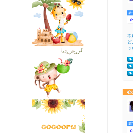
誰
不
ど
っ
心
誰