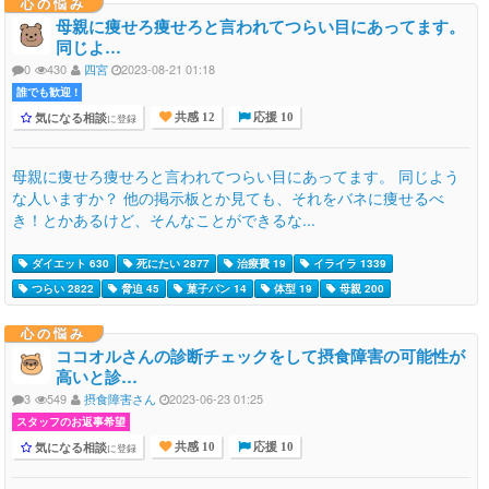
心の悩み
母親に痩せろ痩せろと言われてつらい目にあってます。
同じよ…
0
430
四宮
2023-08-21 01:18
誰でも歓迎 !
気になる相談
に登録
共感 12
応援 10
母親に痩せろ痩せろと言われてつらい目にあってます。 同じよう
な人いますか？ 他の掲示板とか見ても、それをバネに痩せるべ
き！とかあるけど、そんなことができるな...
ダイエット 630
死にたい 2877
治療費 19
イライラ 1339
つらい 2822
脅迫 45
菓子パン 14
体型 19
母親 200
心の悩み
ココオルさんの診断チェックをして摂食障害の可能性が
高いと診…
3
549
摂食障害さん
2023-06-23 01:25
スタッフのお返事希望
気になる相談
に登録
共感 10
応援 10