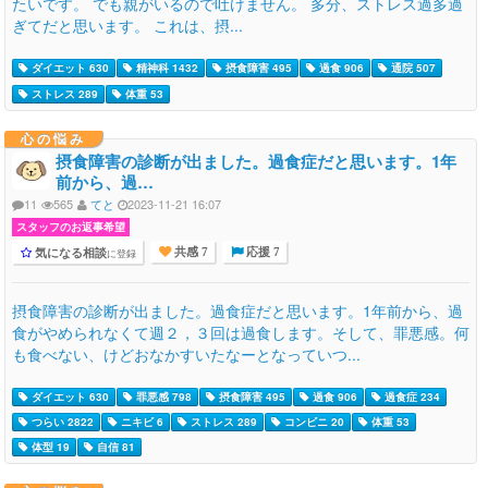
たいです。 でも親がいるので吐けません。 多分、ストレス過多過
ぎてだと思います。 これは、摂...
ダイエット 630
精神科 1432
摂食障害 495
過食 906
通院 507
ストレス 289
体重 53
心の悩み
摂食障害の診断が出ました。過食症だと思います。1年
前から、過…
11
565
てと
2023-11-21 16:07
スタッフのお返事希望
気になる相談
に登録
共感 7
応援 7
摂食障害の診断が出ました。過食症だと思います。1年前から、過
食がやめられなくて週２，３回は過食します。そして、罪悪感。何
も食べない、けどおなかすいたなーとなっていつ...
ダイエット 630
罪悪感 798
摂食障害 495
過食 906
過食症 234
つらい 2822
ニキビ 6
ストレス 289
コンビニ 20
体重 53
体型 19
自信 81