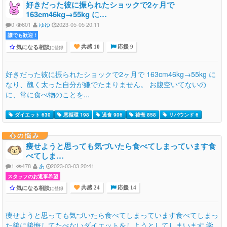
好きだった彼に振られたショックで2ヶ月で
163cm46kg→55kg に…
0
601
ゆゆ
2023-05-05 20:11
誰でも歓迎 !
気になる相談
に登録
共感 10
応援 9
好きだった彼に振られたショックで2ヶ月で 163cm46kg→55kg に
なり、醜く太った自分が嫌でたまりません。 お腹空いてないの
に、常に食べ物のことを...
ダイエット 630
悪循環 198
過食 906
後悔 858
リバウンド 6
心の悩み
痩せようと思っても気づいたら食べてしまっています食
べてしま…
1
478
あ
2023-03-03 20:41
スタッフのお返事希望
気になる相談
に登録
共感 24
応援 14
痩せようと思っても気づいたら食べてしまっています食べてしまっ
た後に後悔してたべないダイエットをしようとしてしまいます 学