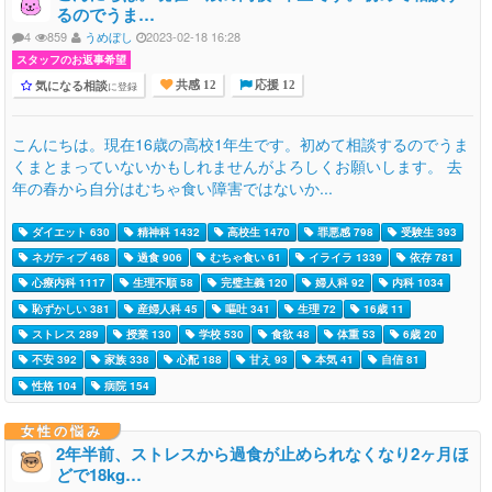
るのでうま…
4
859
うめぼし
2023-02-18 16:28
スタッフのお返事希望
気になる相談
に登録
共感 12
応援 12
こんにちは。現在16歳の高校1年生です。初めて相談するのでうま
くまとまっていないかもしれませんがよろしくお願いします。 去
年の春から自分はむちゃ食い障害ではないか...
ダイエット 630
精神科 1432
高校生 1470
罪悪感 798
受験生 393
ネガティブ 468
過食 906
むちゃ食い 61
イライラ 1339
依存 781
心療内科 1117
生理不順 58
完璧主義 120
婦人科 92
内科 1034
恥ずかしい 381
産婦人科 45
嘔吐 341
生理 72
16歳 11
ストレス 289
授業 130
学校 530
食欲 48
体重 53
6歳 20
不安 392
家族 338
心配 188
甘え 93
本気 41
自信 81
性格 104
病院 154
女性の悩み
2年半前、ストレスから過食が止められなくなり2ヶ月ほ
どで18kg…