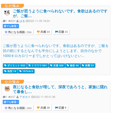
心の悩み
ご飯が思うように食べられないです。食欲はあるのです
が、ご飯…
1
620
はる
2022-11-09 18:24
誰でも歓迎 !
気になる相談
に登録
共感 14
応援 15
ご飯が思うように食べられないです。食欲はあるのですが、ご飯を
目の前にするとなんでも半分にしようとします。自分のなかで
1000キロカロリーまでしかとってはいけないとい...
ダイエット 630
トラウマ 691
友達 488
食欲 48
体重 53
体型 19
157cm 6
心の悩み
夜になると食欲が増して、深夜であろうと、家族に隠れ
て暴食し…
1
547
アボカド
2022-11-09 01:36
誰でも歓迎 !
気になる相談
に登録
共感 18
応援 9