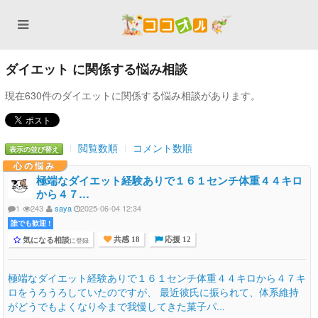
ダイエット に関係する悩み相談
現在630件のダイエットに関係する悩み相談があります。
閲覧数順
コメント数順
表示の並び替え
心の悩み
極端なダイエット経験ありで１６１センチ体重４４キロ
から４７…
1
243
saya
2025-06-04 12:34
誰でも歓迎 !
気になる相談
に登録
共感 18
応援 12
極端なダイエット経験ありで１６１センチ体重４４キロから４７キ
ロをうろうろしていたのですが、 最近彼氏に振られて、体系維持
がどうでもよくなり今まで我慢してきた菓子パ...