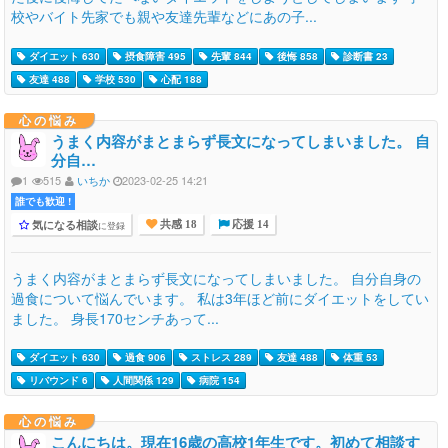
校やバイト先家でも親や友達先輩などにあの子...
ダイエット 630
摂食障害 495
先輩 844
後悔 858
診断書 23
友達 488
学校 530
心配 188
心の悩み
うまく内容がまとまらず長文になってしまいました。 自
分自…
1
515
いちか
2023-02-25 14:21
誰でも歓迎 !
気になる相談
に登録
共感 18
応援 14
うまく内容がまとまらず長文になってしまいました。 自分自身の
過食について悩んでいます。 私は3年ほど前にダイエットをしてい
ました。 身長170センチあって...
ダイエット 630
過食 906
ストレス 289
友達 488
体重 53
リバウンド 6
人間関係 129
病院 154
心の悩み
こんにちは。現在16歳の高校1年生です。初めて相談す