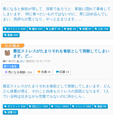
夜になると食欲が増して、深夜であろうと、家族に隠れて暴食して
しまいます。 特に食べたいものではないのに、胃に詰め込んでし
まい、気持ちが悪くなり、やっと止まります。...
ダイエット 630
惨め 202
お菓子 28
食欲 48
体重 53
人生 155
家族 338
心の悩み
最近ストレスがたまりそれを食欲として発散してしまい
ます。ど…
0
422
ゆい
2022-10-21 17:21
誰でも歓迎 !
気になる相談
に登録
共感 18
応援 14
最近ストレスがたまりそれを食欲として発散してしまいます。どん
どん体重が増え、そのこと自体もストレスの原因となります。1人
でいる時は泣きながら空腹でもないのに何かしら...
ダイエット 630
消えたい 359
つらい 2822
ストレス 289
食欲 48
体重 53