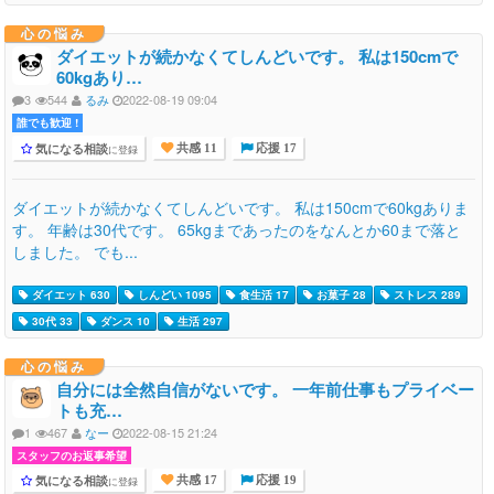
心の悩み
ダイエットが続かなくてしんどいです。 私は150cmで
60kgあり…
3
544
るみ
2022-08-19 09:04
誰でも歓迎 !
気になる相談
に登録
共感 11
応援 17
ダイエットが続かなくてしんどいです。 私は150cmで60kgありま
す。 年齢は30代です。 65kgまであったのをなんとか60まで落と
しました。 でも...
ダイエット 630
しんどい 1095
食生活 17
お菓子 28
ストレス 289
30代 33
ダンス 10
生活 297
心の悩み
自分には全然自信がないです。 一年前仕事もプライベー
トも充…
1
467
なー
2022-08-15 21:24
スタッフのお返事希望
気になる相談
に登録
共感 17
応援 19