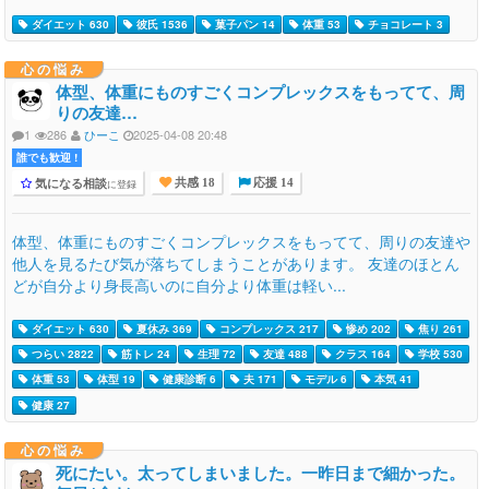
ダイエット 630
彼氏 1536
菓子パン 14
体重 53
チョコレート 3
心の悩み
体型、体重にものすごくコンプレックスをもってて、周
りの友達…
1
286
ひーこ
2025-04-08 20:48
誰でも歓迎 !
気になる相談
に登録
共感 18
応援 14
体型、体重にものすごくコンプレックスをもってて、周りの友達や
他人を見るたび気が落ちてしまうことがあります。 友達のほとん
どが自分より身長高いのに自分より体重は軽い...
ダイエット 630
夏休み 369
コンプレックス 217
惨め 202
焦り 261
つらい 2822
筋トレ 24
生理 72
友達 488
クラス 164
学校 530
体重 53
体型 19
健康診断 6
夫 171
モデル 6
本気 41
健康 27
心の悩み
死にたい。太ってしまいました。一昨日まで細かった。