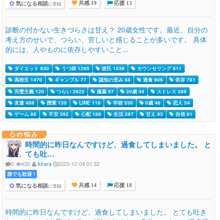
気になる相談
に登録
共感 19
応援 13
診断の付かない生きづらさは甘え？ 20歳女性です。最近、自分の
考え方のせいで、つらい、苦しいと感じることが多いです。 具体
的には、人やものに依存しやすいこと...
ダイエット 630
うつ病 1295
彼氏 1536
カウンセリング 611
高校生 1470
ギャンブル 77
認知の歪み 88
過食 906
依存 781
完璧主義 120
つらい 2822
服薬 57
20歳 44
ストレス 289
友達 488
授業 130
LINE 110
学校 530
0歳 46
恋人 54
ゲーム 88
不安 392
心配 188
生活 297
甘え 93
自信 81
心の悩み
時間的に昨日なんですけど、過食してしまいました。 と
ても吐…
0
430
kirara
2023-12-04 01:32
誰でも歓迎 !
気になる相談
に登録
共感 14
応援 18
時間的に昨日なんですけど、過食してしまいました。 とても吐き