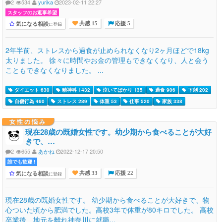
2
534
yurika
2023-02-11 22:27
スタッフのお返事希望
気になる相談
に登録
共感 15
応援 5
2年半前、ストレスから過食が止められなくなり2ヶ月ほどで18kg
太りました。 徐々に時間やお金の管理もできなくなり、人と会う
こともできなくなりました。 ...
ダイエット 630
精神科 1432
泣いてばかり 135
過食 906
下剤 202
自傷行為 460
ストレス 289
体重 53
仕事 520
家族 338
女性の悩み
現在28歳の既婚女性です。幼少期から食べることが大好
きで、…
2
655
あかね
2022-12-17 20:50
誰でも歓迎 !
気になる相談
に登録
共感 33
応援 22
現在28歳の既婚女性です。 幼少期から食べることが大好きで、物
心ついた頃から肥満でした。高校3年で体重が80キロでした。 高校
卒業後、地元を離れ神奈川に就職...