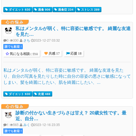
ダイエット 630
過食 906
過食症 234
ストレス 289
心の悩み
私はメンタルが弱く、特に容姿に敏感です。 綺麗な友達
を見た…
0
330
さち
2023-12-27 03:32
誰でも歓迎 !
気になる相談
に登録
共感 17
応援 18
私はメンタルが弱く、特に容姿に敏感です。 綺麗な友達を見た
り、自分の写真を見たりした時に自分の容姿の悪さに敏感になって
しまい、髪を綺麗にしたい、肌を綺麗にしたい、...
ダイエット 630
友達 488
心の悩み
診断の付かない生きづらさは甘え？ 20歳女性です。最
近、自分…
1
565
みく
2023-12-16 23:35
誰でも歓迎 !