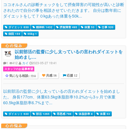
ココオルさんの診断チェックをして摂食障害の可能性が高いと診断
されたので自分の事を相談させていただきます。 自分は数年前に
ダイエットをして７０kgあった体重を50k...
ダイエット 630
精神科 1432
摂食障害 495
体重 53
仕事 520
病院 154
45kg 1
心の悩み
以前部活の監督に少し太っているの言われダイエットを
始めまし…
1
412
カイ
2023-05-27 19:41
スタッフのお返事希望
気になる相談
に登録
共感 16
応援 12
以前部活の監督に少し太っているの言われダイエットを始めまし
た。 身長177cm、体重63.5kg体脂肪率10.2%から3ヶ月で体重
60.5kg体脂肪率6.7%まで...
ダイエット 630
部活 1265
罪悪感 798
体脂肪率 8
体重 53
心の悩み