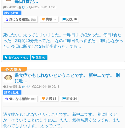
毎日1食だ…
5
325
ゆう
2025-02-01 17:20
誰でも歓迎 !
気になる相談
に登録
共感 36
応援 10
死にたい。太ってしまいました。一昨日まで細かった。毎日1食だ
った。2時間40分走ってた。 なのに昨日食べすぎた。運動しなかっ
た。今日は断食して2時間半走った。でも...
ダイエット 630
体重 53
心の悩み
過食症かもしれないということです。 新中二です。 別
に吐…
3
456
かりん
2024-04-19 05:18
誰でも歓迎 !
気になる相談
に登録
共感 13
応援 24
過食症かもしれないということです。 新中二です。 別に吐くと
か、そういうことはしません。 ただ、気持ち悪くなっても、まだ
食べてしまいます。 太っていて、...