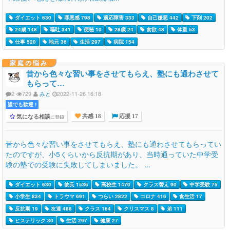
ダイエット 630
罪悪感 798
適応障害 333
自己嫌悪 442
下剤 202
24歳 148
嘔吐 341
便秘 10
28歳 24
食欲 48
体重 53
仕事 520
地元 36
生活 297
病院 154
家庭の悩み
昔から色々な習い事をさせてもらえ、塾にも通わさせて
もらって…
2
729
みと
2022-11-26 16:18
誰でも歓迎 !
気になる相談
に登録
共感 18
応援 17
昔から色々な習い事をさせてもらえ、塾にも通わさせてもらってい
たのですが、小5くらいから反抗期があり、当時通っていた中学受
験の塾での受験に失敗してしまいました。 ...
ダイエット 630
彼氏 1536
高校生 1470
クラス替え 90
中学受験 75
小学生 834
トラウマ 691
つらい 2822
コロナ 416
食生活 17
反抗期 19
友達 488
クラス 164
クリスマス 8
弟 111
ヒステリック 30
生活 297
健康 27