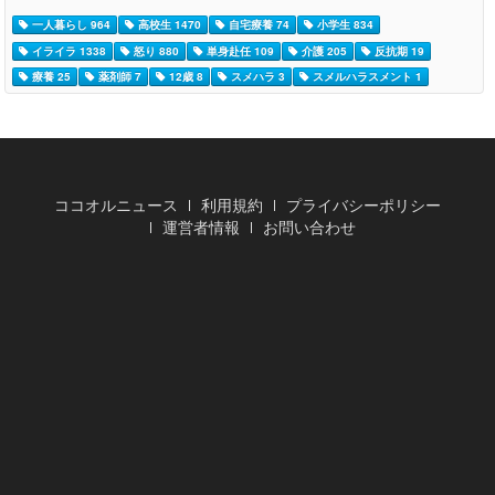
一人暮らし 964
高校生 1470
自宅療養 74
小学生 834
イライラ 1338
怒り 880
単身赴任 109
介護 205
反抗期 19
療養 25
薬剤師 7
12歳 8
スメハラ 3
スメルハラスメント 1
ココオルニュース
利用規約
プライバシーポリシー
運営者情報
お問い合わせ