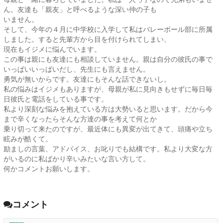
ん。友達も「親友」と呼べるような深い仲の子も
いません。
そして、今年の４月に中学校に入学して私はバレーボール部に所属
しました。すると先輩方から目を付けられてしまい、
現在もイジメに悩んでいます。
この事は親にも友達にも相談していません。親は自分の彼氏の事で
いっぱいいっぱいだし、先生にも言えません。
勇気が無いからです。友達にもそんな話できないし。
私の悩みはイジメもありますが、母親が私に見向きもせずに毎日毎
日彼氏と電話をしている事です。
私より深刻な悩みを抱えている方は大勢いると思います。だから今
まで辛くなったらそんな方達の事を考えて何とか
乗り切って来たのですが、最近体にも異変が出てきて、頭痛や立ち
眩みが酷くて。
励ましの言葉、アドバイス、お叱りでも結構です。私より大変な方
がいるのに私ばかり辛いみたいな言い方して。
何かコメントお願いします。
コメント