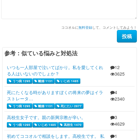
ココオルに
無料登録
して、コメントしてみよう！
参考：似ている悩みと対処法
いつも一人部屋で泣いてばかり。私を愛してくれ
12
る人はいないのでしょか？
3625
うつ病 1295
離婚 1131
いじめ 1485
死にたくなる時がありますぼくの将来の夢はイラ
4
ストレータ…
2340
うつ病 1295
離婚 1131
死にたい 2877
高校生女子です。親の新興宗教が辛い。
3
4629
うつ病 1295
いじめ 1485
高校生 1470
初めてココオルで相談をします。高校生です。 私
1