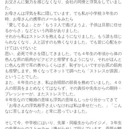
お父さんに魅力を感じなくなり、会社の同僚と浮気をしていまし
た。
お母さんは浮気を私に隠しています。でも私が小学校３年生の
時、お母さんの携帯のメールをみたら
「愛してるよ」とか「もう２人で逃げようよ。子供は旦那に任せ
るからさ」などという内容がありました。
それから私はストレスを抱えるようになりました。もう誰も信じ
られなくなり、人と話すのも怖くなりました。でも皆に心配をか
けてはいけないと
思い、必死で辛さを隠してきました。でも４年生の冬頃から体の
色んな所の筋肉がピクピクと痙攣するようになり、それがほんと
に色んな所で耳の奥やふくらはぎ、恥ずかしいですがお尻の筋肉
も痙攣します。怖くなってネットで調べたら「ストレスが原因」
ということでした。
また、６年生のとき、私は合唱部の部長を務めていました。４０
人の部員をまとめなくてはならず、その責任や先生からの期待・
プレッシャーが、またストレスでした。
６年生なので離婚の意味も浮気の意味もしっかり分かってきて
「お母さんの浮気相手さえいなければ私は幸せだった。」「こん
なに苦しまなかった」と常に思っていました。
そして今、中学校にはいり、先輩・同級生からのイジメ、３年生
の先輩からのストーカー（嫌がらせ）で悩んでいます。両親が離