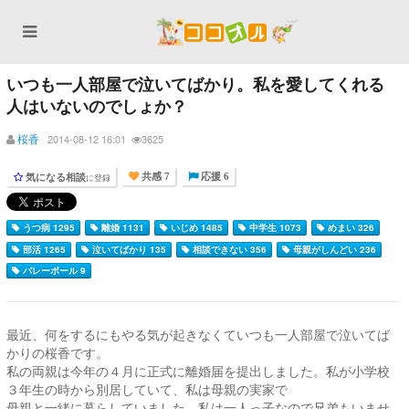
いつも一人部屋で泣いてばかり。私を愛してくれる
人はいないのでしょか？
桜香
2014-08-12 16:01
3625
気になる相談
に登録
共感 7
応援 6
うつ病 1295
離婚 1131
いじめ 1485
中学生 1073
めまい 326
部活 1265
泣いてばかり 135
相談できない 356
母親がしんどい 236
バレーボール 9
最近、何をするにもやる気が起きなくていつも一人部屋で泣いてば
かりの桜香です。
私の両親は今年の４月に正式に離婚届を提出しました。私が小学校
３年生の時から別居していて、私は母親の実家で
母親と一緒に暮らしていました。私は一人っ子なので兄弟もいませ