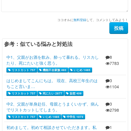
ココオルに
無料登録
して、コメントしてみよう！
参考：似ている悩みと対処法
中1、父親がお酒を飲み、酔って暴れる。リスカし
8
たり、死にたいと強く思う。
7783
リストカット 757
機能不全家族 493
いじめ 1485
はじめましてこんにちは。 現在、高校三年生のは
3
ちこと言いま…
1104
リストカット 757
死にたい 2877
妄想 409
中2、父親が単身赴任、母親とうまくいかず、病ん
3
でリストカットしてしまう。
2798
リストカット 757
いじめ 1485
中学生 1073
初めまして。初めて相談させていただきます。私
1