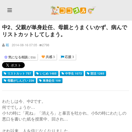
中2、父親が単身赴任、母親とうまくいかず、病んで
リストカットしてしまう。
裕
2014-08-16 07:05
2798
気になる相談
に登録
共感 3
応援 3
リストカット 757
いじめ 1485
中学生 1073
部活 1265
母親がしんどい 236
単身赴任 109
わたしは今、中2です。
何ででしょうか…
小1の時に「死ね」「消えろ」と暴言を吐かれ、小5の時にわたしの
悪口を書いた紙を授業中、回され…
それ以来、人を信じなくなりました。