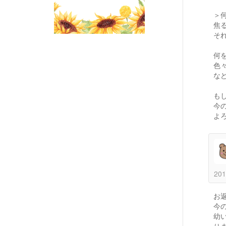
＞
焦
そ
何
色
な
も
今
よ
201
お
今
幼
り