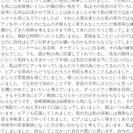
ても私には勿体無いくらいの腕の良い先生で、私はその先生の元でいろ
奏会等にも沢山出演させて頂くことはありましたが全て私の実力ではあ
コンクール等にもでていましたが、それに入賞出来たのも私の実力では
ピアノをやってきたのになんの才能もなく実力もなくただただ無意味な
に費やしてきた時間を考えると今まで何して来たのだろうと思ってしま
いません。無駄な時間だったとも思いません。意味あることだったので
となのに自分はピアノが好きなのか嫌いなのかも分からなくなってしま
とでした。コンクールに出る時。オーディションに出る時。その為の練
ませんでした。でも、親が私の為に応援してくれているし、先生の期待
たいという気持ちも大きかったです或いは先生の名前を汚してはいけな
ると、私は何でピアノをやっているんだろう何の為にやってるんだろう
が、ピアノを辞めたらどうなんだろうと何回も考えたこともありました
こかしらで罪悪感を感じていました。帰ったらやらなくちゃという思い
まいました。でも自分で決めたことです。音楽の大学に入りたいと言っ
とを機にやめてしまいたいと考えていました。ずっとピアノ教師を目指
ん。そもそも本当にピアノ教師になりたかったのかすら分からなくなっ
パレルもそうです。幼稚園教諭は結構前から気になっておりました。そ
のと無駄だったねと言われて口論になってしまいました。親はいつも私
思います。ピアノも応援してくれました。母の方は私の演奏には興味な
り迎え等夜遅くまでやってくれました。ピアノはしばらく弾きたくあり
小学校等の音楽教師になった方が良いのかなどと考えてしまいます。私
ってしまいました。何もしてこなかった自分が悪いと思います。自分の