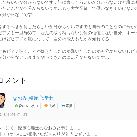
したらいいか分からないです…誰に言ったらいいか分からないけど誰に
いたいんだかも分からないです…もう大学卒業して働かなきゃいけない
が分からないです。
をするべきか何したらよいか分からないですでも自分のことなのに分か
ピアノも一旦辞めて…なんの取り柄もないし何の価値もない自分…ずー
たけどピアノが嫌になって、自分の能力もたかが知れてる…
そもピアノ弾くことが好きだったのか嫌いだったのかも分からないしピ
か分からない…今までやってきたのに…分からないです…
コメント
なおみ(臨床心理士)
役に立った 1
共感
応援
5-03-24 21:31
めまして。臨床心理士のなおみと申します。
回ココオルにご相談いただきありがとうございます。