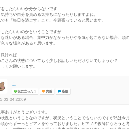
何をしたらいいか分からないです
る気持ちや自分を責める気持ちになったりしますよね。
れでも「毎日を過ごす」こと、今頑張っていると思います。
をしたらいいのかということですが
々な迷いがある場合、集中力がなかったりやる気が起こらない場合、頭
ど色々な場合があると思います。
し良ければ
のこさんの状態についてもう少しお話しいただけないでしょうか？
ろしくお願いします。
こ
役に立った 1
共感
応援
5-03-24 22:09
返事ありがとうございます。
の状況ということなのですが、状況ということでもないのですが私は今月
い頃からずーっとピアノをやっておりました。ピアノの教師になろうと
ました。大学ではとっても厳しい先生に師事しておりました。でも私の