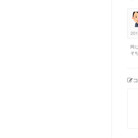
201
同
そ