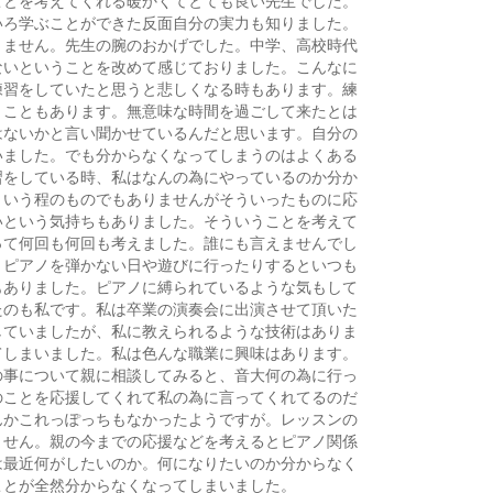
いろ学ぶことができた反面自分の実力も知りました。
りません。先生の腕のおかげでした。中学、高校時代
ないということを改めて感じておりました。こんなに
練習をしていたと思うと悲しくなる時もあります。練
うこともあります。無意味な時間を過ごして来たとは
はないかと言い聞かせているんだと思います。自分の
いました。でも分からなくなってしまうのはよくある
習をしている時、私はなんの為にやっているのか分か
という程のものでもありませんがそういったものに応
いという気持ちもありました。そういうことを考えて
って何回も何回も考えました。誰にも言えませんでし
。ピアノを弾かない日や遊びに行ったりするといつも
もありました。ピアノに縛られているような気もして
たのも私です。私は卒業の演奏会に出演させて頂いた
していましたが、私に教えられるような技術はありま
てしまいました。私は色んな職業に興味はあります。
の事について親に相談してみると、音大何の為に行っ
のことを応援してくれて私の為に言ってくれてるのだ
んかこれっぽっちもなかったようですが。レッスンの
ません。親の今までの応援などを考えるとピアノ関係
は最近何がしたいのか。何になりたいのか分からなく
ことが全然分からなくなってしまいました。