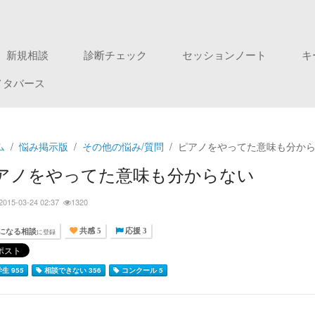
新規相談
診断チェック
セッションノート
キ
メタバース
ム
悩み掲示版
その他の悩み/質問
ピアノをやってた意味も分か
アノをやってた意味も分からない
2015-03-24 02:37
1320
になる相談
に登録
共感 5
応援 3
生 955
相談できない 356
コンクール 5