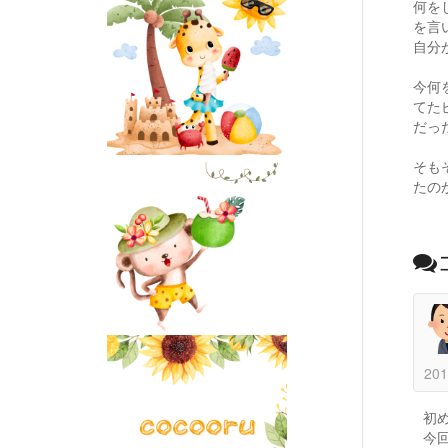
何を
を言
自分
今何
てた
だっ
そも
たの
201
初
今