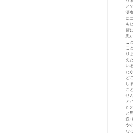
と
演
に
も
習
思
こ
こ
り
え
い
た
ど
し
こ
せ
ア
た
と
送
や
な