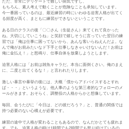
ただ、非常にデリケートで難しい病気ですし、
もちろん、素人考えで動くことが危険なことも承知しています。
今一番困っているのは、最近練習の時にいわゆる迫害人格が出てく
る頻度が高く、まともに練習ができないということです。
ある日のクラスの後「〇〇さん（生徒さん）来てくれて良かった
ね。大切にしていこうね」と笑顔で嬉しそうに言っていた翌日の練
習では「俺は仕事に困ってないから、あんな客いらねえんだよ。な
んで俺がお前みたいなド下手と仕事しなきゃいけないんだ！お前は
俺に金払え！」と怒鳴り、仕事自体を放棄しようとします。
迫害人格には「お前は雑魚キャラだ。本当に面倒くさい。俺のまえ
に、二度と出てくるな！」と言われたりします。
激しい暴言や暴挙の後には、大概「僕からアドバイスするとすれ
ば・・・」というような、他人事のような第三者的なフォローのメ
ールがきます。おそらく、調整役の人格からかと想像しています。
毎回、会うたびに「今日は、どの彼だろう？」と、普通の関係では
持つ必要のない心構えが必要です。
練習の途中で人格が変わることもあるので、なんだかとても疲れま
す。でも、迫害人格の時は1時間でも2時間でも怒り続けているの