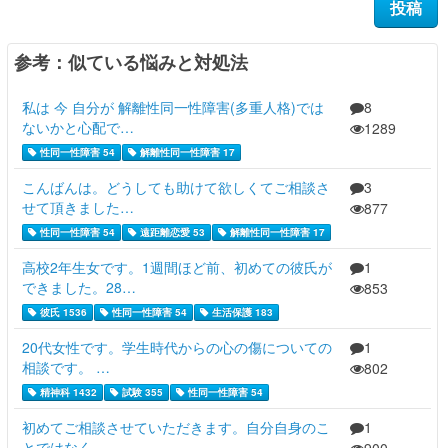
参考：似ている悩みと対処法
私は 今 自分が 解離性同一性障害(多重人格)では
8
ないかと心配で…
1289
性同一性障害 54
解離性同一性障害 17
こんばんは。どうしても助けて欲しくてご相談さ
3
せて頂きました…
877
性同一性障害 54
遠距離恋愛 53
解離性同一性障害 17
高校2年生女です。1週間ほど前、初めての彼氏が
1
できました。28…
853
彼氏 1536
性同一性障害 54
生活保護 183
20代女性です。学生時代からの心の傷についての
1
相談です。 …
802
精神科 1432
試験 355
性同一性障害 54
初めてご相談させていただきます。自分自身のこ
1
とではなく、…