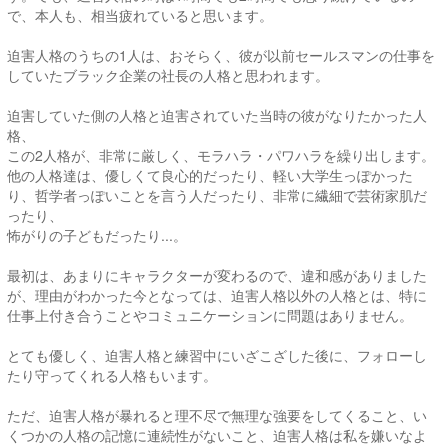
で、本人も、相当疲れていると思います。
迫害人格のうちの1人は、おそらく、彼が以前セールスマンの仕事を
していたブラック企業の社長の人格と思われます。
迫害していた側の人格と迫害されていた当時の彼がなりたかった人
格、
この2人格が、非常に厳しく、モラハラ・パワハラを繰り出します。
他の人格達は、優しくて良心的だったり、軽い大学生っぽかった
り、哲学者っぽいことを言う人だったり、非常に繊細で芸術家肌だ
ったり、
怖がりの子どもだったり...。
最初は、あまりにキャラクターが変わるので、違和感がありました
が、理由がわかった今となっては、迫害人格以外の人格とは、特に
仕事上付き合うことやコミュニケーションに問題はありません。
とても優しく、迫害人格と練習中にいざこざした後に、フォローし
たり守ってくれる人格もいます。
ただ、迫害人格が暴れると理不尽で無理な強要をしてくること、い
くつかの人格の記憶に連続性がないこと、迫害人格は私を嫌いなよ