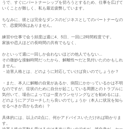
うで、すぐにパートナーシップを切ろうとするため、仕事を広げて
いくことが難しく、私も最近疲弊しています。
ちなみに、彼とは完全なダンスのビジネスとしてのパートナーなの
で、恋愛関係はありません。
練習や仕事で会う頻度は週に4、5日、一回に2時間程度です。
家族や恋人ほどの長時間の共有でもなく、
かといって週に一回しか会わないほどの他人でもない...
その微妙な接触時間だったから、解離性〜だと気付いたのかもしれ
ません。
・迫害人格とは、どのように対応していけば良いのでしょうか？
・また、本人に解離の自覚があるか、病院にかかっているかは不明
なのですが、症状のために自分が起こしている周囲とのトラブルに
気付いて、場合によっては一度カウンセリングなどを勧めるには、
どのようにアプローチしたら良いのでしょうか（本人に状況を知ら
せるべきか否かも含め）？
具体的には、以上の2点に、何かアドバイスいただければ助かりま
す。
迫害人格の言動を受けるのは本当に辛いのですが、彼自身が、セー