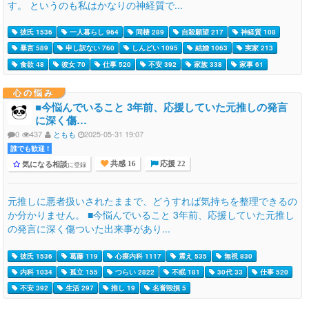
す。 というのも私はかなりの神経質で...
彼氏 1536
一人暮らし 964
同棲 289
自殺願望 217
神経質 108
暴言 589
申し訳ない 760
しんどい 1095
結婚 1063
実家 213
食欲 48
彼女 70
仕事 520
不安 392
家族 338
家事 61
心の悩み
■今悩んでいること 3年前、応援していた元推しの発言
に深く傷…
0
437
ともも
2025-05-31 19:07
誰でも歓迎 !
気になる相談
に登録
共感 16
応援 22
元推しに悪者扱いされたままで、どうすれば気持ちを整理できるの
か分かりません。 ■今悩んでいること 3年前、応援していた元推し
の発言に深く傷ついた出来事があり...
彼氏 1536
葛藤 119
心療内科 1117
震え 535
無視 830
内科 1034
孤立 155
つらい 2822
不眠 181
30代 33
仕事 520
不安 392
生活 297
推し 19
名誉毀損 5