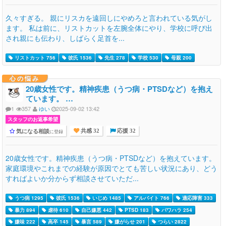
久々すぎる。 親にリスカを遠回しにやめろと言われている気がし
ます。 私は前に、リストカットを左腕全体にやり、学校に呼び出
され親にも伝わり、しばらく足首を...
リストカット 756
彼氏 1536
先生 278
学校 530
母親 200
心の悩み
20歳女性です。精神疾患（うつ病・PTSDなど）を抱え
ています。 …
1
357
ゆい
2025-09-02 13:42
スタッフのお返事希望
気になる相談
に登録
共感 32
応援 32
20歳女性です。精神疾患（うつ病・PTSDなど）を抱えています。
家庭環境やこれまでの経験が原因でとても苦しい状況にあり、どう
すればよいか分からず相談させていただ...
うつ病 1295
彼氏 1536
いじめ 1485
アルバイト 766
適応障害 333
暴力 894
虐待 610
自己嫌悪 442
PTSD 183
パワハラ 254
嫌味 222
高卒 145
暴言 589
嫌がらせ 201
つらい 2822