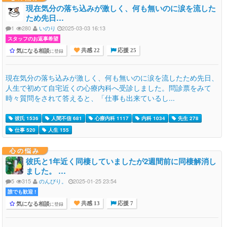
現在気分の落ち込みが激しく、何も無いのに涙を流した
ため先日…
1
280
いのり
2025-03-03 16:13
スタッフのお返事希望
気になる相談
に登録
共感 22
応援 25
現在気分の落ち込みが激しく、何も無いのに涙を流したため先日、
人生で初めて自宅近くの心療内科へ受診しました。問診票をみて
時々質問をされて答えると、「仕事も出来ているし...
彼氏 1536
人間不信 681
心療内科 1117
内科 1034
先生 278
仕事 520
人生 155
心の悩み
彼氏と1年近く同棲していましたが2週間前に同棲解消し
ました。 …
5
315
のんびり。
2025-01-25 23:54
誰でも歓迎 !
気になる相談
に登録
共感 13
応援 7