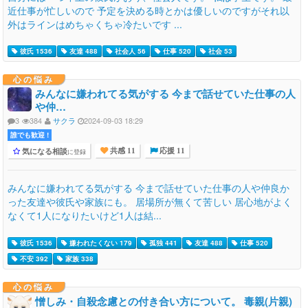
近仕事が忙しいので 予定を決める時とかは優しいのですがそれ以
外はラインはめちゃくちゃ冷たいです ...
彼氏 1536
友達 488
社会人 56
仕事 520
社会 53
心の悩み
みんなに嫌われてる気がする 今まで話せていた仕事の人
や仲…
3
384
サクラ
2024-09-03 18:29
誰でも歓迎 !
気になる相談
に登録
共感 11
応援 11
みんなに嫌われてる気がする 今まで話せていた仕事の人や仲良か
った友達や彼氏や家族にも。 居場所が無くて苦しい 居心地がよく
なくて1人になりたいけど1人は結...
彼氏 1536
嫌われたくない 179
孤独 441
友達 488
仕事 520
不安 392
家族 338
心の悩み
憎しみ・自殺念慮との付き合い方について。 毒親(片親)