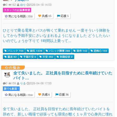
3
162
ゆり
2026-04-18 14:03
スタッフのお返事希望
気になる相談
に登録
共感 15
応援 5
ひとりで乗る電車とバスが怖くて乗れません 一度そういう体験を
してから予期不安にさいなまれるようになりました どうしたらい
いのでしょうか下りて 1時間以上乗って...
パニック 755
彼氏 1536
パニック障害 288
発作 142
恐怖心 155
親友 62
予期不安 5
不安 392
初期症状 2
心の悩み
全て失いました。 正社員を目指すために長年続けていた
バイト…
0
159
りる
2026-04-08 17:53
誰でも歓迎 !
気になる相談
に登録
共感 6
応援 36
全て失いました。 正社員を目指すために長年続けていたバイトを
辞めて、新しい職場で頑張っても環境が酷く１ヶ月で心身共に壊れ