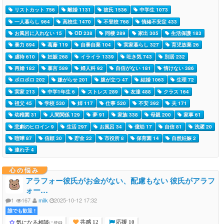
リストカット 756
離婚 1131
彼氏 1536
中学生 1073
一人暮らし 964
高校生 1470
不登校 768
情緒不安定 433
お風呂に入れない 15
OD 238
同棲 289
家出 305
生活保護 183
暴力 894
葛藤 119
自暴自棄 104
実家暮らし 327
育児放棄 26
虐待 610
妊娠 268
イライラ 1339
吐き気 743
別居 232
再婚 182
暴言 589
婦人科 92
自信がない 181
情けない 386
ボロボロ 202
嫌がらせ 201
腹が立つ 47
結婚 1063
生理 72
実家 213
中学1年生 6
ストレス 289
友達 488
クラス 164
祖父 45
学校 530
姉 117
仕事 520
不安 392
夫 171
幼稚園 31
人間関係 129
夢 91
家族 338
母親 200
家事 61
悲劇のヒロイン 9
生活 297
お風呂 34
億劫 17
自信 81
洗濯 20
喧嘩 87
信頼 30
貯金 22
市役所 8
保育園 14
自然妊娠 2
連れ子 4
心の悩み
アラフォー彼氏がお金がない、配慮もない 彼氏がアラフ
ォー…
1
167
milk
2025-10-12 17:32
誰でも歓迎 !
気になる相談
に登録
共感 12
応援 10