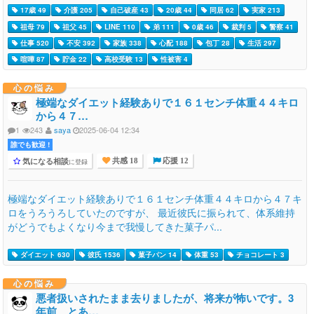
17歳 49
介護 205
自己破産 43
20歳 44
同居 62
実家 213
祖母 79
祖父 45
LINE 110
弟 111
0歳 46
裁判 5
警察 41
仕事 520
不安 392
家族 338
心配 188
包丁 28
生活 297
喧嘩 87
貯金 22
高校受験 13
性被害 4
心の悩み
極端なダイエット経験ありで１６１センチ体重４４キロ
から４７…
1
243
saya
2025-06-04 12:34
誰でも歓迎 !
気になる相談
に登録
共感 18
応援 12
極端なダイエット経験ありで１６１センチ体重４４キロから４７キ
ロをうろうろしていたのですが、 最近彼氏に振られて、体系維持
がどうでもよくなり今まで我慢してきた菓子パ...
ダイエット 630
彼氏 1536
菓子パン 14
体重 53
チョコレート 3
心の悩み
悪者扱いされたまま去りましたが、将来が怖いです。3
年前、とあ…