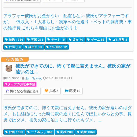
アラフォー彼氏がお金がない、配慮もない 彼氏がアラフォーです
が、 低収入・１人暮らし・実家への仕送り・ペットの飼育費・車
の維持費 これらを理由にお金がありま...
彼氏 1536
実家 213
デート 15
彼女 70
ゲーム 88
ゴミ屋敷 8
仕送り 3
誕生日 26
YouTube 12
心の悩み
彼氏ができてのに、怖くて親に言えません。彼氏の家が
遠いのは…
15
229
あーちゃん
2025-10-08 08:11
スタッフのお返事希望
気になる相談
に登録
共感 8
応援 19
彼氏ができてのに、怖くて親に言えません。彼氏の家が遠いのはダ
メ、もし結婚になった時に親の近くに住んでほしいからとの事。長
男ではダメ、彼氏の家に泊まりに行くのもダメ、...
彼氏 1536
一人暮らし 964
同棲 289
結婚 1063