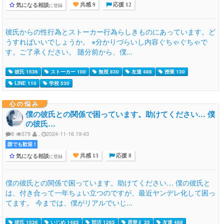
気になる相談
に登録
共感 9
応援 12
彼氏からの性行為とストーカー行為らしきものにあっています。ど
うすればいいでしょうか。 ※分かりづらいし内容ぐちゃぐちゃで
す。ご了承ください。 随分前から、僕...
彼氏 1536
ストーカー 100
無視 830
友達 488
授業 130
LINE 110
学校 530
心の悩み
僕の彼氏との関係で困っています。助けてください… 僕
の彼氏…
8
379
.
2024-11-16 19:43
誰でも歓迎 !
気になる相談
に登録
共感 13
応援 8
僕の彼氏との関係で困っています。助けてください… 僕の彼氏と
は、付き合って一年ちょい立つのですが、最近ヤンデレ化して困っ
てます。 今までは、僕がリアルでいじ...
彼氏 1536
いじめ 1485
部活 1265
席替え 35
友達 488