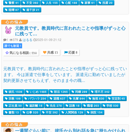
警察 41
不安 392
人生 155
心配 188
家事 61
洗濯 20
喧嘩 87
過干渉 21
心の悩み
元教員です。教員時代に言われたことや指導がずっと心
に残って…
1
379
はるる
2025-01-09 21:12
誰でも歓迎 !
気になる相談
に登録
共感 15
応援 8
元教員です。教員時代に言われたことや指導がずっと心に残ってい
ます。 今は派遣で仕事をしています。 派遣元に勤めていましたが
契約更新させてもらえず、そのまま今の職...
彼氏 1536
いじめ 1485
部活 1265
同棲 289
理不尽 342
宗教 109
パワハラ 254
退職 637
先輩 844
無視 830
安定剤 45
正社員 50
遠距離 18
先生 278
説教 18
職場 203
学校 530
書類 13
仕事 520
不安 392
人間関係 129
病院 154
心の悩み
一週間ぐらい前に、彼氏から別れ話を急に持ちかけられ