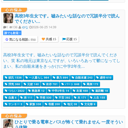
心の悩み
高校3年生女です。嘘みたいな話なので冗談半分で読ん
でください…
1
136
ゆな
2026-06-25 14:39
誰でも歓迎 !
気になる相談
に登録
共感 15
応援 15
高校3年生女です。嘘みたいな話なので冗談半分で読んでくださ
い、笑 私の地元は東京なんですが、いろいろあって鬱になってし
まい、私の自殺未遂をきっかけに中学2年生...
彼氏 1536
一人暮らし 964
暴力 894
自殺未遂 243
虐待 610
浮気 368
元彼 140
依存 781
パート 648
罵倒 173
つらい 2822
救急車 12
中学2年生 14
友達 488
遠距離 18
自責 8
弟 111
学校 530
不安 392
夫 171
人生 155
ヤンキー 3
家族 338
母親 200
地元 36
文化祭 9
心の悩み
ひとりで乗る電車とバスが怖くて乗れません 一度そうい
う体験…