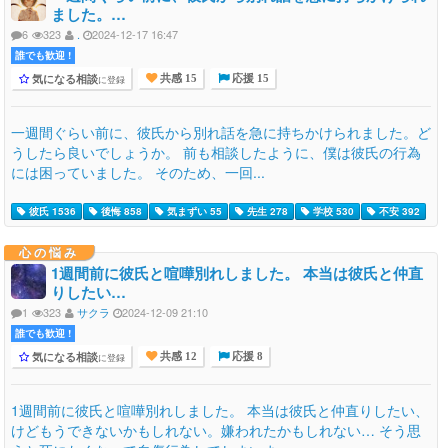
ました。…
6
323
.
2024-12-17 16:47
誰でも歓迎 !
気になる相談
に登録
共感 15
応援 15
一週間ぐらい前に、彼氏から別れ話を急に持ちかけられました。ど
うしたら良いでしょうか。 前も相談したように、僕は彼氏の行為
には困っていました。 そのため、一回...
彼氏 1536
後悔 858
気まずい 55
先生 278
学校 530
不安 392
心の悩み
1週間前に彼氏と喧嘩別れしました。 本当は彼氏と仲直
りしたい…
1
323
サクラ
2024-12-09 21:10
誰でも歓迎 !
気になる相談
に登録
共感 12
応援 8
1週間前に彼氏と喧嘩別れしました。 本当は彼氏と仲直りしたい、
けどもうできないかもしれない。嫌われたかもしれない… そう思