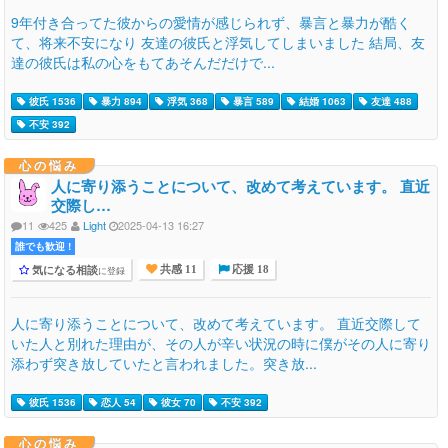
9年付き合ってた彼からの愛情が感じられず、暴言と暴力が酷く
て、将来不安になり 友達の彼氏と浮気してしまいました 結局、友
達の彼氏は私の心をもてあそんだだけで...
彼氏 1536
暴力 894
浮気 368
暴言 589
結婚 1063
友達 488
不安 392
心の悩み
人に寄り添うことについて、改めて考えています。 直近
交際し…
11
425
Light
2025-04-13 16:27
誰でも歓迎 !
気になる相談
に登録
共感 11
応援 18
人に寄り添うことについて、改めて考えています。 直近交際して
いた人と別れた理由が、その人が辛い状況の時に僕がその人に寄り
添わず突き放していたと言われました。突き放...
彼氏 1536
恋人 54
彼女 70
不安 392
心の悩み