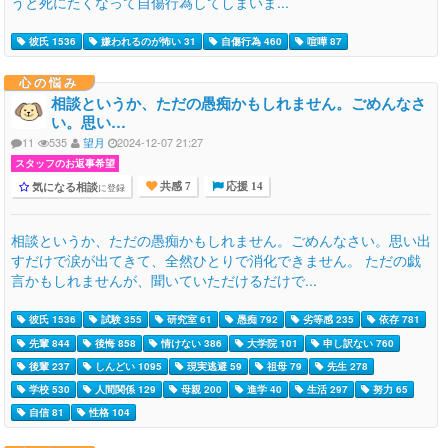
うと死にたくなって自傷行為してしまいま...
彼氏 1536
嫌われるのが怖い 31
自傷行為 460
喧嘩 87
心の悩み
相談というか、ただの愚痴かもしれません。ごめんなさ
い。思い…
11
535
望月
2024-12-07 21:27
スタッフのお返事希望
気になる相談
に登録
共感 7
応援 14
相談というか、ただの愚痴かもしれません。ごめんなさい。思い出
すだけで涙が出てきて、全然ひとりで消化できません。 ただの戯
言かもしれませんが、聞いていただけるだけで...
彼氏 1536
試験 355
研究室 61
愚痴 792
劣等感 235
依存 781
先輩 844
後悔 858
情けない 386
大学院 101
申し訳ない 760
後輩 237
しんどい 1095
現実逃避 59
祖母 79
先生 278
学校 530
人間関係 129
母親 200
進学 40
生活 297
努力 65
自信 81
性格 104