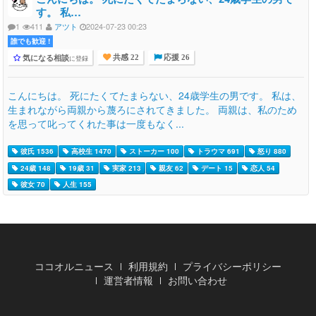
す。 私…
1
411
アツト
2024-07-23 00:23
誰でも歓迎 !
気になる相談
に登録
共感 22
応援 26
こんにちは。 死にたくてたまらない、24歳学生の男です。 私は、
生まれながら両親から蔑ろにされてきました。 両親は、私のため
を思って叱ってくれた事は一度もなく...
彼氏 1536
高校生 1470
ストーカー 100
トラウマ 691
怒り 880
24歳 148
19歳 31
実家 213
親友 62
デート 15
恋人 54
彼女 70
人生 155
ココオルニュース
利用規約
プライバシーポリシー
運営者情報
お問い合わせ