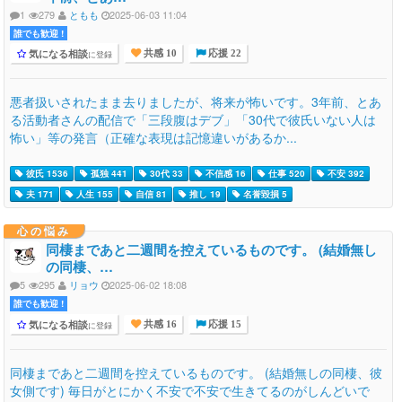
1
279
ともも
2025-06-03 11:04
誰でも歓迎 !
気になる相談
に登録
共感 10
応援 22
悪者扱いされたまま去りましたが、将来が怖いです。3年前、とあ
る活動者さんの配信で「三段腹はデブ」「30代で彼氏いない人は
怖い」等の発言（正確な表現は記憶違いがあるか...
彼氏 1536
孤独 441
30代 33
不信感 16
仕事 520
不安 392
夫 171
人生 155
自信 81
推し 19
名誉毀損 5
心の悩み
同棲まであと二週間を控えているものです。 (結婚無し
の同棲、…
5
295
リョウ
2025-06-02 18:08
誰でも歓迎 !
気になる相談
に登録
共感 16
応援 15
同棲まであと二週間を控えているものです。 (結婚無しの同棲、彼
女側です) 毎日がとにかく不安で不安で生きてるのがしんどいで