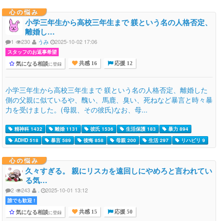
心の悩み
小学三年生から高校三年生まで 躾という名の人格否定、
離婚し…
1
230
うみ
2025-10-02 17:06
スタッフのお返事希望
気になる相談
に登録
共感 16
応援 12
小学三年生から高校三年生まで 躾という名の人格否定、離婚した
側の父親に似ているや、醜い、馬鹿、臭い、死ねなど暴言と時々暴
力を受けました。(母親、その彼氏)なお、母...
精神科 1432
離婚 1131
彼氏 1536
生活保護 183
暴力 894
ADHD 518
暴言 589
後悔 858
母親 200
生活 297
リハビリ 9
心の悩み
久々すぎる。 親にリスカを遠回しにやめろと言われてい
る気…
2
243
.
2025-10-01 13:12
誰でも歓迎 !
気になる相談
に登録
共感 15
応援 50