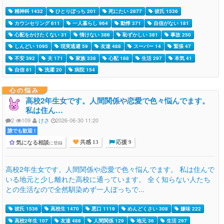
精神科 1432
ひとりぼっち 201
死にたい 2877
彼氏 1536
カウンセリング 611
一人暮らし 964
動悸 371
自信がない 181
心配をかけたくない 31
情けない 386
恥ずかしい 381
事故 250
しんどい 1095
現実逃避 59
友達 488
スーパー 14
緊張 47
不安 392
夫 171
家族 338
心配 188
生活 297
本気 41
自信 81
洗濯 20
病院 154
心の悩み
高校2年生女です。人間関係や恋愛で色々悩んでます。
私は住ん…
2
109
けさ
2026-06-30 11:20
誰でも歓迎 !
気になる相談
に登録
共感 13
応援 9
高校2年生女です。人間関係や恋愛で色々悩んでます。 私は住んで
いる地元と少し離れた高校に通っています。 全く知らない人たち
との生活なので全然馴染めず一人ぼっちで...
彼氏 1536
高校生 1470
悪口 1119
めんどくさい 308
嫌味 222
高校2年生 107
友達 488
人間関係 129
地元 36
生活 297