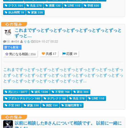
クラス 164
先生 278
授業 130
LINE 110
学校 530
休み時間 19
家族 338
心の悩み
これまでずっとずっとずっとずっとずっとずっとずっと
ずっと…
16
494
りる
2024-10-27 00:22
誰でも歓迎 !
気になる相談
に登録
共感 17
応援 19
これまでずっとずっとずっとずっとずっとずっとずっとずっとずっ
とずっとずっとずっとずっとずっとずっとずっとずっとずっとずっ
とずっとずっとずっとずっとずっとずっとず...
死にたい 2877
彼氏 1536
不登校 768
家出 305
アダルトチルドレン 168
ネグレクト 58
先生 278
LINE 110
不安 392
家族 338
病院 154
双極性障害 9
心の悩み
以前に相談したBさんについて相談です。 以前に一緒に