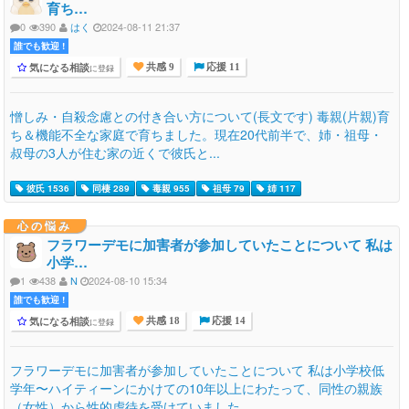
育ち…
0
390
はく
2024-08-11 21:37
誰でも歓迎 !
気になる相談
に登録
共感 9
応援 11
憎しみ・自殺念慮との付き合い方について(長文です) 毒親(片親)育
ち＆機能不全な家庭で育ちました。現在20代前半で、姉・祖母・
叔母の3人が住む家の近くで彼氏と...
彼氏 1536
同棲 289
毒親 955
祖母 79
姉 117
心の悩み
フラワーデモに加害者が参加していたことについて 私は
小学…
1
438
N
2024-08-10 15:34
誰でも歓迎 !
気になる相談
に登録
共感 18
応援 14
フラワーデモに加害者が参加していたことについて 私は小学校低
学年〜ハイティーンにかけての10年以上にわたって、同性の親族
（女性）から性的虐待を受けていました。...