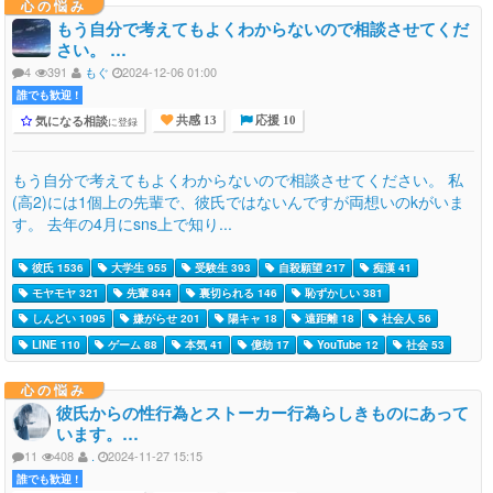
心の悩み
もう自分で考えてもよくわからないので相談させてくだ
さい。 …
4
391
もぐ
2024-12-06 01:00
誰でも歓迎 !
気になる相談
に登録
共感 13
応援 10
もう自分で考えてもよくわからないので相談させてください。 私
(高2)には1個上の先輩で、彼氏ではないんですが両想いのkがいま
す。 去年の4月にsns上で知り...
彼氏 1536
大学生 955
受験生 393
自殺願望 217
痴漢 41
モヤモヤ 321
先輩 844
裏切られる 146
恥ずかしい 381
しんどい 1095
嫌がらせ 201
陽キャ 18
遠距離 18
社会人 56
LINE 110
ゲーム 88
本気 41
億劫 17
YouTube 12
社会 53
心の悩み
彼氏からの性行為とストーカー行為らしきものにあって
います。…
11
408
.
2024-11-27 15:15
誰でも歓迎 !