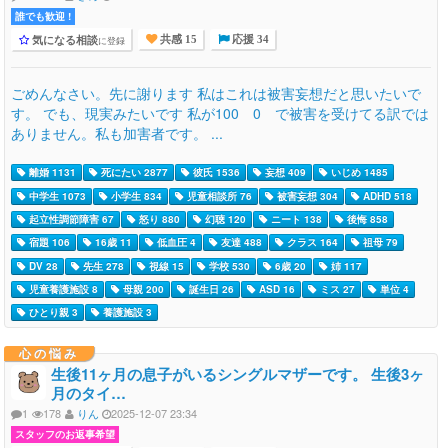
誰でも歓迎 !
気になる相談
に登録
共感 15
応援 34
ごめんなさい。先に謝ります 私はこれは被害妄想だと思いたいで
す。 でも、現実みたいです 私が100 0 で被害を受けてる訳では
ありません。私も加害者です。 ...
離婚 1131
死にたい 2877
彼氏 1536
妄想 409
いじめ 1485
中学生 1073
小学生 834
児童相談所 76
被害妄想 304
ADHD 518
起立性調節障害 67
怒り 880
幻聴 120
ニート 138
後悔 858
宿題 106
16歳 11
低血圧 4
友達 488
クラス 164
祖母 79
DV 28
先生 278
視線 15
学校 530
6歳 20
姉 117
児童養護施設 8
母親 200
誕生日 26
ASD 16
ミス 27
単位 4
ひとり親 3
養護施設 3
心の悩み
生後11ヶ月の息子がいるシングルマザーです。 生後3ヶ
月のタイ…
1
178
りん
2025-12-07 23:34
スタッフのお返事希望