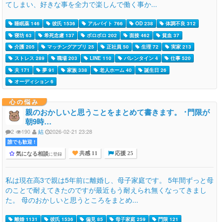
てしまい、好きな事を全力で楽しんで働く事か...
睡眠薬 146
彼氏 1536
アルバイト 766
OD 238
体調不良 312
寝坊 63
希死念慮 137
ボロボロ 202
面接 462
貧血 37
介護 205
マッチングアプリ 25
正社員 50
生理 72
実家 213
ストレス 289
職場 203
LINE 110
バレンタイン 4
仕事 520
夫 171
夢 91
家族 338
老人ホーム 40
誕生日 26
オーディション 6
心の悩み
親のおかしいと思うことをまとめて書きます。 ･門限が
朝9時…
2
190
結
2026-02-21 23:28
誰でも歓迎 !
気になる相談
に登録
共感 11
応援 25
私は現在高3で親は5年前に離婚し、母子家庭です。 5年間ずっと母
のことで耐えてきたのですが最近もう耐えられ無くなってきまし
た。 母のおかしいと思うところをまとめ...
離婚 1131
彼氏 1536
偏見 85
母子家庭 259
門限 121