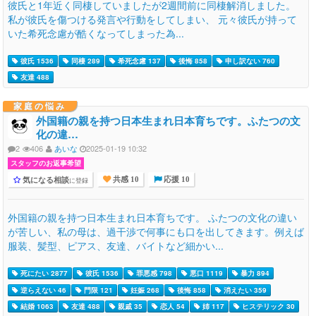
彼氏と1年近く同棲していましたが2週間前に同棲解消しました。
私が彼氏を傷つける発言や行動をしてしまい、 元々彼氏が持って
いた希死念慮が酷くなってしまった為...
彼氏 1536
同棲 289
希死念慮 137
後悔 858
申し訳ない 760
友達 488
家庭の悩み
外国籍の親を持つ日本生まれ日本育ちです。ふたつの文
化の違…
2
406
あいな
2025-01-19 10:32
スタッフのお返事希望
気になる相談
に登録
共感 10
応援 10
外国籍の親を持つ日本生まれ日本育ちです。 ふたつの文化の違い
が苦しい、私の母は、過干渉で何事にも口を出してきます。例えば
服装、髪型、ピアス、友達、バイトなど細かい...
死にたい 2877
彼氏 1536
罪悪感 798
悪口 1119
暴力 894
逆らえない 46
門限 121
妊娠 268
後悔 858
消えたい 359
結婚 1063
友達 488
親戚 35
恋人 54
姉 117
ヒステリック 30