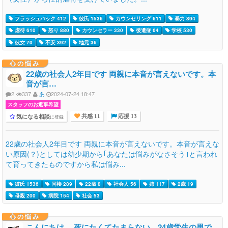
フラッシュバック 412
彼氏 1536
カウンセリング 611
暴力 894
虐待 610
怒り 880
カウンセラー 330
後遺症 64
学校 530
彼女 70
不安 392
地元 36
心の悩み
22歳の社会人2年目です 両親に本音が言えないです。本
音が言…
2
337
あ
2024-07-24 18:47
スタッフのお返事希望
気になる相談
に登録
共感 11
応援 13
22歳の社会人2年目です 両親に本音が言えないです。本音が言えな
い原因(？)としては幼少期から｢あなたは悩みがなさそう｣と言われ
て育ってきたものですから私は悩み...
彼氏 1536
同棲 289
22歳 8
社会人 56
姉 117
2歳 19
母親 200
病院 154
社会 53
心の悩み
こんにちは。 死にたくてたまらない、24歳学生の男で