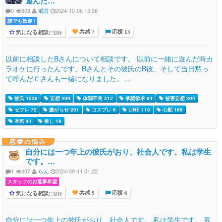
遊んだ…
0
303
戒音
2024-10-06 15:06
誰でも歓迎 !
気になる相談
に登録
共感 7
応援 13
以前に相談したBさんについて相談です。 以前に一緒に遊んだ時カ
ラオケに行ったんです、Bさんとその彼氏のB彼、そして当日黙っ
て呼んだＣさんも一緒になりました。 ...
彼氏 1536
妄想 409
体調不良 312
承認欲求 84
被害妄想 304
セフレ 72
嫌がらせ 201
コスプレ 6
LINE 110
心配 188
本気 41
推し 19
恋愛の悩み
自分には一つ年上の彼氏がおり、社会人です。私は学生
です。…
1
407
らん
2024-09-11 01:22
スタッフのお返事希望
気になる相談
に登録
共感 9
応援 6
自分には一つ年上の彼氏がおり、社会人です。 私は学生です。 最