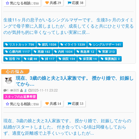
気になる相談
に登録
共感 29
応援 38
生後11ヶ月の息子がいるシングルマザーです。 生後3ヶ月のタイミ
ングで母子寮に入居しましたが、成長してくると共にひとりで見る
のが気持ち的に辛くなってしまい実家に戻...
リストカット 756
彼氏 1536
イライラ 1339
シングルマザー 141
心療内科 1117
再婚 182
内科 1034
救急車 12
実家 213
祖母 79
0歳 46
姉 117
病院 154
保育園 14
養護施設 3
心の悩み
現在、3歳の娘と夫と3人家族です。 授かり婚で、妊娠し
てから…
1
305
ま
2025-11-11 23:22
スタッフのお返事希望
気になる相談
に登録
共感 14
応援 53
現在、3歳の娘と夫と3人家族です。 授かり婚で、妊娠してからの
結婚がスタートしました。 付き合っている頃は同棲もしておら
ず、適度な距離感で上手くいっていましたが...