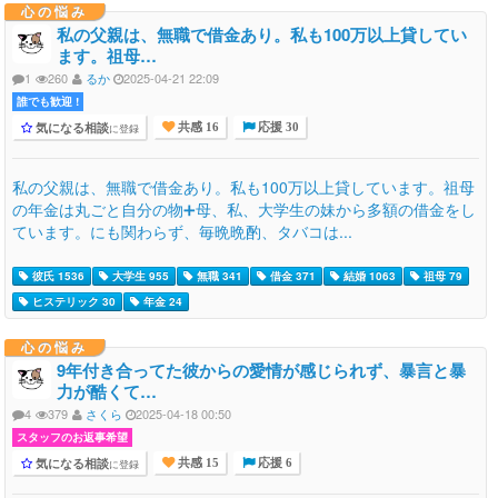
心の悩み
私の父親は、無職で借金あり。私も100万以上貸してい
ます。祖母…
1
260
るか
2025-04-21 22:09
誰でも歓迎 !
気になる相談
に登録
共感 16
応援 30
私の父親は、無職で借金あり。私も100万以上貸しています。祖母
の年金は丸ごと自分の物➕母、私、大学生の妹から多額の借金をし
ています。にも関わらず、毎晩晩酌、タバコは...
彼氏 1536
大学生 955
無職 341
借金 371
結婚 1063
祖母 79
ヒステリック 30
年金 24
心の悩み
9年付き合ってた彼からの愛情が感じられず、暴言と暴
力が酷くて…
4
379
さくら
2025-04-18 00:50
スタッフのお返事希望
気になる相談
に登録
共感 15
応援 6