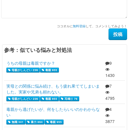
ココオルに
無料登録
して、コメントしてみよう！
参考：似ている悩みと対処法
うちの母親は毒親ですか？
9
母親がしんどい 236
毒親 955
1430
実母との関係に悩み続け、もう疲れ果ててしまいま
7
した。実家や兄弟も頼れない。
4795
母親がしんどい 236
毒親 955
耳鳴り 76
毒親から逃げたいが、何をしたらいいのかわからな
4
い
3877
無職 341
暴力 894
毒親 955