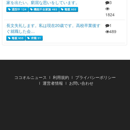
家を出たい。窮屈な思いをしています。
3
通院中 124
機能不全家族 493
毒親 955
1824
長文失礼します。私は現在20歳です。高校卒業後す
1
ぐ就職した会…
489
毒親 955
求職 31
ココオルニュース
利用規約
プライバシーポリシー
運営者情報
お問い合わせ