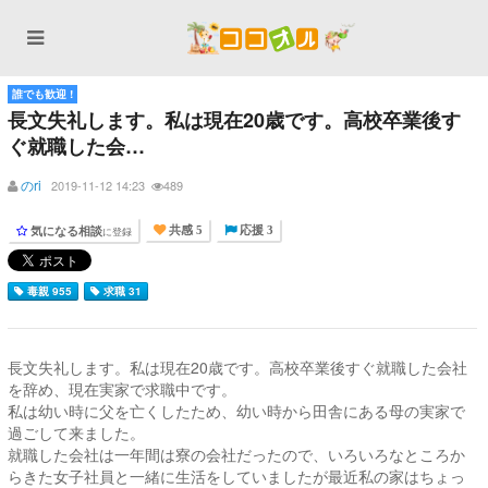
誰でも歓迎 !
長文失礼します。私は現在20歳です。高校卒業後す
ぐ就職した会…
のri
2019-11-12 14:23
489
気になる相談
に登録
共感 5
応援 3
毒親 955
求職 31
長文失礼します。私は現在20歳です。高校卒業後すぐ就職した会社
を辞め、現在実家で求職中です。
私は幼い時に父を亡くしたため、幼い時から田舎にある母の実家で
過ごして来ました。
就職した会社は一年間は寮の会社だったので、いろいろなところか
らきた女子社員と一緒に生活をしていましたが最近私の家はちょっ