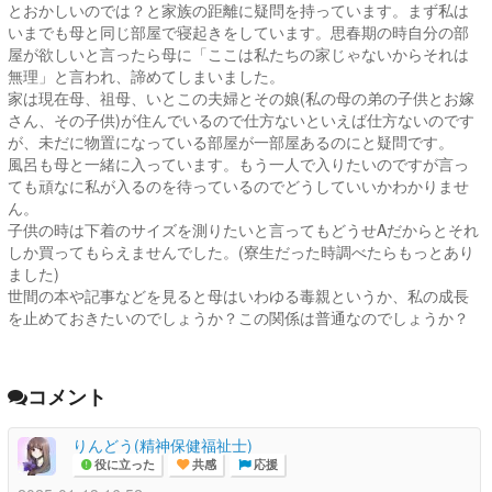
とおかしいのでは？と家族の距離に疑問を持っています。まず私は
いまでも母と同じ部屋で寝起きをしています。思春期の時自分の部
屋が欲しいと言ったら母に「ここは私たちの家じゃないからそれは
無理」と言われ、諦めてしまいました。
家は現在母、祖母、いとこの夫婦とその娘(私の母の弟の子供とお嫁
さん、その子供)が住んでいるので仕方ないといえば仕方ないのです
が、未だに物置になっている部屋が一部屋あるのにと疑問です。
風呂も母と一緒に入っています。もう一人で入りたいのですが言っ
ても頑なに私が入るのを待っているのでどうしていいかわかりませ
ん。
子供の時は下着のサイズを測りたいと言ってもどうせAだからとそれ
しか買ってもらえませんでした。(寮生だった時調べたらもっとあり
ました)
世間の本や記事などを見ると母はいわゆる毒親というか、私の成長
を止めておきたいのでしょうか？この関係は普通なのでしょうか？
コメント
りんどう(精神保健福祉士)
役に立った
共感
応援