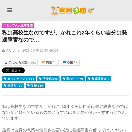
スタッフのお返事希望
私は高校生なのですが、かれこれ2年くらい自分は発
達障害なので…
さいとう
2022-05-19 23:45
583
気になる相談
に登録
共感 13
応援 17
カウンセリング 611
不安感 342
高校生 1470
発達障害 819
無気力 130
学校 530
私は高校生なのですが、かれこれ2年くらい自分は発達障害なのでは
ないかと疑っているもののどうすれば良いのか分からずずっと悩ん
でいます。
最初は自身の怠惰や無能さの言い訳に発達障害を使ってはいけない