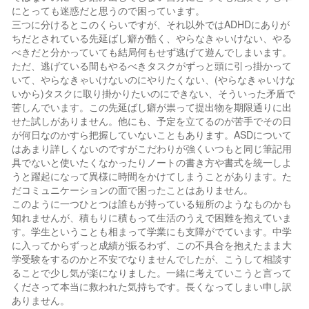
にとっても迷惑だと思うので困っています。
三つに分けるとこのくらいですが、それ以外ではADHDにありが
ちだとされている先延ばし癖が酷く、やらなきゃいけない、やる
べきだと分かっていても結局何もせず逃げて遊んでしまいます。
ただ、逃げている間もやるべきタスクがずっと頭に引っ掛かって
いて、やらなきゃいけないのにやりたくない、(やらなきゃいけな
いから)タスクに取り掛かりたいのにできない、そういった矛盾で
苦しんでいます。この先延ばし癖が祟って提出物を期限通りに出
せた試しがありません。他にも、予定を立てるのが苦手でその日
が何日なのかすら把握していないこともあります。ASDについて
はあまり詳しくないのですがこだわりが強くいつもと同じ筆記用
具でないと使いたくなかったりノートの書き方や書式を統一しよ
うと躍起になって異様に時間をかけてしまうことがあります。た
だコミュニケーションの面で困ったことはありません。
このように一つひとつは誰もが持っている短所のようなものかも
知れませんが、積もりに積もって生活のうえで困難を抱えていま
す。学生ということも相まって学業にも支障がでています。中学
に入ってからずっと成績が振るわず、この不具合を抱えたまま大
学受験をするのかと不安でなりませんでしたが、こうして相談す
ることで少し気が楽になりました。一緒に考えていこうと言って
くださって本当に救われた気持ちです。長くなってしまい申し訳
ありません。