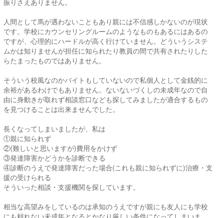
振りさえありません。
人間として馬が遇わないこともあり親には不信感しかないのが現状
です。学校にカウンセリングルームのようなものもあるにはあるの
ですが、心理的にハードルが高く行けていません。どういうシステ
ムかは知りませんが担任に知られたり教員の間で共有されたりした
らたまったものではありません。
そういう校風なのかバイトもしていないので私個人として金銭的に
余裕があるわけでもありません。ないないづくしの未成年なので自
由に身動きが取れず相談窓口なども探してみましたが適合するもの
を見つけることは出来ませんでした。
長くなってしまいましたが、私は
①親に知られず
②(難しいと思いますが)費用をかけず
③発達障害かどうかを診断できる
④診断のうえで発達障害だった場合(これも親に知られずに)治療・支
援の受けられる
そういった相談・支援機関を探しています。
相当な高望みをしているのは承知のうえですが親にも友人にも学校
にも頼れない未成年となるとかなり厳しい条件になってしまいま