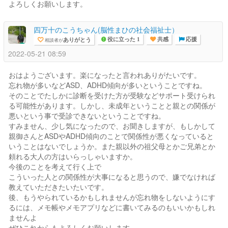
よろしくお願いします。
四万十のこうちゃん(脳性まひの社会福祉士）
ありがとう
相談者が
役に立った 1
共感
応援
2022-05-21 08:59
おはようございます。楽になったと言われありがたいです。
忘れ物が多いなどASD、ADHD傾向が多いということですね。
そのことでたしかに診断を受けた方が受験などサポート受けられ
る可能性があります。しかし、未成年ということと親との関係が
悪いという事で受診できないということですね。
すみません、少し気になったので、お聞きしますが、もしかして
親御さんとASDやADHD傾向のことで関係性が悪くなっていると
いうことはないでしょうか。また親以外の祖父母とかご兄弟とか
頼れる大人の方はいらっしゃいますか。
今後のことを考えて行く上で
こういった人との関係性が大事になると思うので、嫌でなければ
教えていただきたいたいです。
後、もうやられているかもしれませんが忘れ物をしないようにす
るには、メモ帳やメモアプリなどに書いてみるのもいいかもしれ
ませんよ
ぜひこれからもよろしくお願いします。