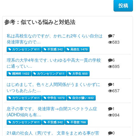
参考：似ている悩みと対処法
私は高校生なのですが、かれこれ2年くらい自分は
7
発達障害なので…
583
カウンセリング 611
不安感 342
高校生 1470
理系の大学4年生です. いわゆる中高大一貫の学校
6
に通ってい…
595
精神科 1432
カウンセリング 611
大学生 955
はじめまして。色々と人間関係がうまくいかずに
1
いつもあたふた…
657
カウンセリング 611
中学生 1073
自分が嫌い 642
息子の事です。 発達障害→自閉スペクトラム症
1
(ADHD傾向も有…
994
カウンセリング 611
不安感 342
不登校 768
21歳の社会人（男)です。 文章をまとめる事が苦
0