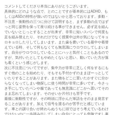
コメントしてくださり本当にありがとうございます。
具体的にどのような点で、とのことですが基本的にはADHD、も
しくはASDの特性が強いのではないかと思っております。多動・
不注意・衝動性の三つに分けて説明すると、まず多動の点ではず
っと同じ姿勢を保って座り続ける事ができません。必ず足を組ん
でいないとじっとすることが出来ず、非常に短いスパンで何度も
足を組み替えたり、それだけでなく授業中は外が気になってキョ
ロキョロしたりしてしまいます。また歯を磨いている最中や着替
えている時、そして何もなくても無意識にウロウロしてしまいま
す。自分がウロウロしていることにハッと気付くこともあるので
すが、気付いたとしてもやめたくないと思い、動いていた方が落
ち着くという感じがします。
次に不注意についてですが、集中力が非常に乏しく何をするにも
すぐ他のことを始めたり、そもそも手付かずのままぼーっとして
いたりすることがあります。また物をどこに置いたかすぐに分か
らなくなってしまい物探しに使う時間が非常に多いです。今さっ
き手にしていたペンや服であっても無意識にどこかへ置いてその
まま忘れてしまいます。そのせいか片付けも苦手です。
最後に衝動性ですが、その時頭に浮かんだ単語をそのまま発言す
ることがあります。加えて信号を渡るのが苦手だと感じていま
す。車との譲り合いが終わらぬうちに頭ではそう考えているわけ
ではないのに一歩踏み出してしまい自分にとっても危険ですし車