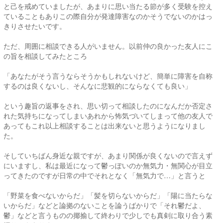
と己を戒めていましたが、あまりに思い当たる節が多く受験を控え
ていることもありこの際自分が発達障害なのかそうでないのかはっ
きりさせたいです。
ただ、周囲に相談できる人がいません。以前仲の良かった友人にこ
の旨を相談してみたところ
「あなたがそう言うならそうかもしれないけど、簡単に障害を自称
するのは良くないし、そんなに悲観的にならなくても良い」
という趣旨の返事をされ、思い切って相談したのになんだか否定さ
れた気持ちになってしまいあれから怖気づいてしまって他の友人で
あってもこれ以上相談することは出来ないと思うようになりまし
た。
そしていちばん身近な親ですが、あまり関係が良くないので言えず
にいますし、私は最近になって鬱っぽいのか無気力・無関心が目立
ってきたのですが日常の中でそれとなく「無気力で…」と言うと
「野菜を食べないからだ」「髪を切らないからだ」「陽に当たらな
いからだ」などと論拠のないことを論うばかりで「それ鬱だよ、
鬱」などと言うものの揶揄して終わりで少しでも真剣に取り合う素