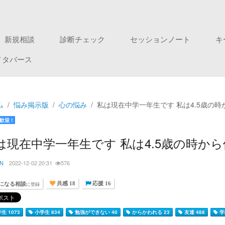
新規相談
診断チェック
セッションノート
キ
メタバース
ム
悩み掲示版
心の悩み
私は現在中学一年生です 私は4.5歳の
歓迎 !
は現在中学一年生です 私は4.5歳の時か
Ｎ
2022-12-02 20:31
576
になる相談
に登録
共感 18
応援 16
生 1073
小学生 834
勉強ができない 40
からかわれる 23
友達 488
学