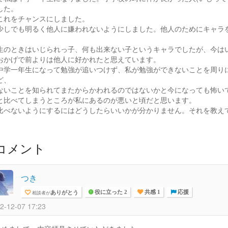
した。
これをチャンスにしました。
少しでも明るく他人に嫌われないようにしました。他人のためにキャラ
。
生のときはいじられっ子、何も出来ない子というキャラでしたが、今は
おかげで前よりは他人に好かれたと思えています。
中学一年生になって勉強が追いつけず、私が勉強ができないことを周り
ど、
ないことを知られてまたからかわれるのではないかと今になっても怖い
と比べてしまうところが私にあるのが悪いと頃だと思います。
比べないようにするにはどうしたらいいかが分かりません。それを教え
コメント
つき
ありがとう
相談者が
役に立った 2
共感 1
応援
2-12-07 17:23