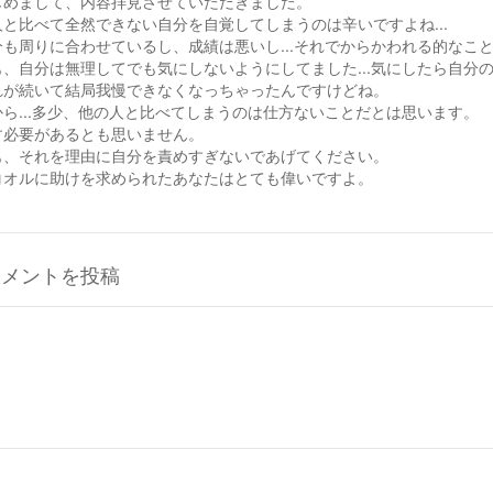
じめまして、内容拝見させていただきました。
人と比べて全然できない自分を自覚してしまうのは辛いですよね...
分も周りに合わせているし、成績は悪いし...それでからかわれる的なこ
も、自分は無理してでも気にしないようにしてました...気にしたら自分の負
れが続いて結局我慢できなくなっちゃったんですけどね。
から...多少、他の人と比べてしまうのは仕方ないことだとは思います。
す必要があるとも思いません。
も、それを理由に自分を責めすぎないであげてください。
コオルに助けを求められたあなたはとても偉いですよ。
コメントを投稿