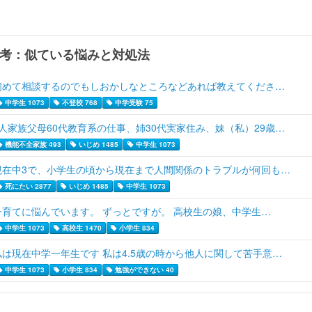
考：似ている悩みと対処法
初めて相談するのでもしおかしなところなどあれば教えてくださ…
中学生 1073
不登校 768
中学受験 75
4人家族父母60代教育系の仕事、姉30代実家住み、妹（私）29歳…
機能不全家族 493
いじめ 1485
中学生 1073
現在中3で、小学生の頃から現在まで人間関係のトラブルが何回も…
死にたい 2877
いじめ 1485
中学生 1073
子育てに悩んでいます。 ずっとですが。 高校生の娘、中学生…
中学生 1073
高校生 1470
小学生 834
私は現在中学一年生です 私は4.5歳の時から他人に関して苦手意…
中学生 1073
小学生 834
勉強ができない 40