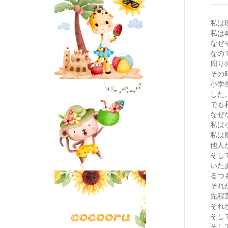
私は
私は
なぜ
なの
周り
その
小学
した
でも
なぜ
私は
私は
他人
そし
いた
るつ
それ
先程
それ
そし
そし