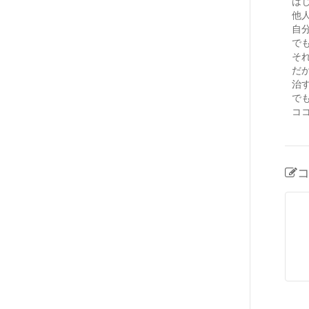
は
他
自
で
そ
だ
治
で
コ