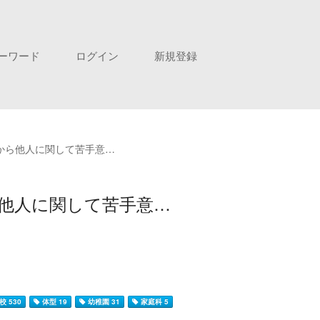
ーワード
ログイン
新規登録
時から他人に関して苦手意…
ら他人に関して苦手意…
校 530
体型 19
幼稚園 31
家庭科 5