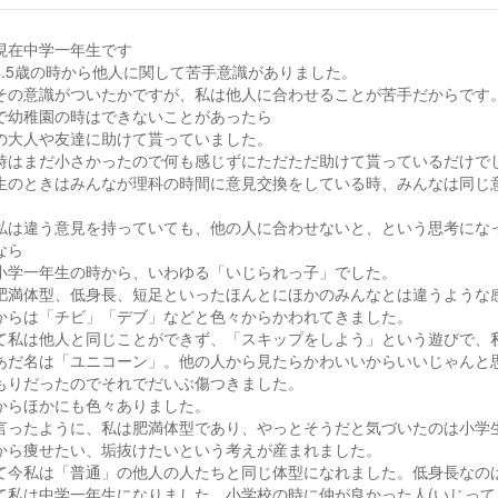
現在中学一年生です
4.5歳の時から他人に関して苦手意識がありました。
その意識がついたかですが、私は他人に合わせることが苦手だからです
で幼稚園の時はできないことがあったら
の大人や友達に助けて貰っていました。
時はまだ小さかったので何も感じずにただただ助けて貰っているだけで
生のときはみんなが理科の時間に意見交換をしている時、みんなは同じ
。
私は違う意見を持っていても、他の人に合わせないと、という思考にな
なら
小学一年生の時から、いわゆる「いじられっ子」でした。
肥満体型、低身長、短足といったほんとにほかのみんなとは違うような
からは「チビ」「デブ」などと色々からかわれてきました。
て私は他人と同じことができず、「スキップをしよう」という遊びで、
あだ名は「ユニコーン」。他の人から見たらかわいいからいいじゃんと
もりだったのでそれでだいぶ傷つきました。
からほかにも色々ありました。
言ったように、私は肥満体型であり、やっとそうだと気づいたのは小学
から痩せたい、垢抜けたいという考えが産まれました。
て今私は「普通」の他人の人たちと同じ体型になれました。低身長なのは
て私は中学一年生になりました。小学校の時に仲が良かった人(いじって