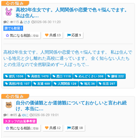
心の悩み
高校2年生女です。人間関係や恋愛で色々悩んでます。
私は住ん…
2
115
けさ
2026-06-30 11:20
誰でも歓迎 !
気になる相談
に登録
共感 13
応援 9
高校2年生女です。人間関係や恋愛で色々悩んでます。 私は住んで
いる地元と少し離れた高校に通っています。 全く知らない人たち
との生活なので全然馴染めず一人ぼっちで...
彼氏 1536
高校生 1470
悪口 1119
めんどくさい 308
嫌味 222
高校2年生 107
友達 489
人間関係 129
地元 36
生活 297
心の悩み
自分の価値観とか道徳観についておかしいと言われ続
け、本当に…
1
95
ゆに
2026-06-29 19:01
スタッフのお返事希望
気になる相談
に登録
共感 12
応援 18