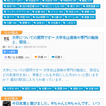
死にたい 2877
生徒会 67
共依存 104
仲間外れ 88
嫉妬 270
依存 781
自己肯定感 333
死にたくなる 185
焦り 261
現実逃避 59
マッチングアプリ 25
友達 489
クラス 164
先生 278
授業 130
弟 111
学校 530
休み時間 19
0歳 46
ゲーム 88
家族 338
心配 188
家事 61
自信 81
文化祭 9
二次元 3
心の悩み
大学についての質問です〜 大学生は資格や専門の勉強
と、部活…
1
101
みー
2026-04-18 09:24
誰でも歓迎 !
気になる相談
に登録
共感 14
応援 6
大学についての質問です〜 大学生は資格や専門の勉強と、部活な
どの友達付き合い、青春どっちを大切にした方がいいと思います
か？ 週3の部活に入ろうか迷っています。 ...
大学生 955
部活 1265
先輩 844
課題 309
資格 233
友達 489
心の悩み
今日友達と遊びました。RちゃんとNちゃんです。 いつ