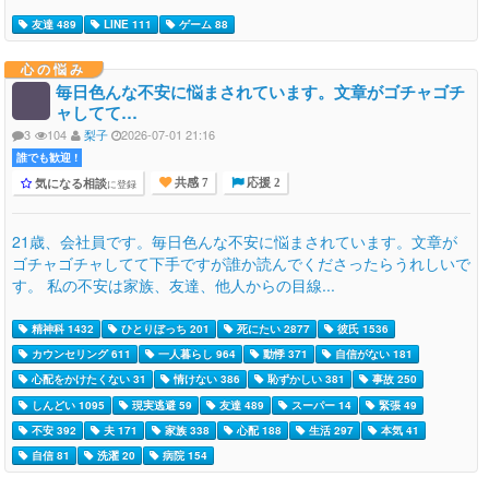
友達 489
LINE 111
ゲーム 88
心の悩み
毎日色んな不安に悩まされています。文章がゴチャゴチ
ャしてて…
3
104
梨子
2026-07-01 21:16
誰でも歓迎 !
気になる相談
に登録
共感 7
応援 2
21歳、会社員です。毎日色んな不安に悩まされています。文章が
ゴチャゴチャしてて下手ですが誰か読んでくださったらうれしいで
す。 私の不安は家族、友達、他人からの目線...
精神科 1432
ひとりぼっち 201
死にたい 2877
彼氏 1536
カウンセリング 611
一人暮らし 964
動悸 371
自信がない 181
心配をかけたくない 31
情けない 386
恥ずかしい 381
事故 250
しんどい 1095
現実逃避 59
友達 489
スーパー 14
緊張 49
不安 392
夫 171
家族 338
心配 188
生活 297
本気 41
自信 81
洗濯 20
病院 154