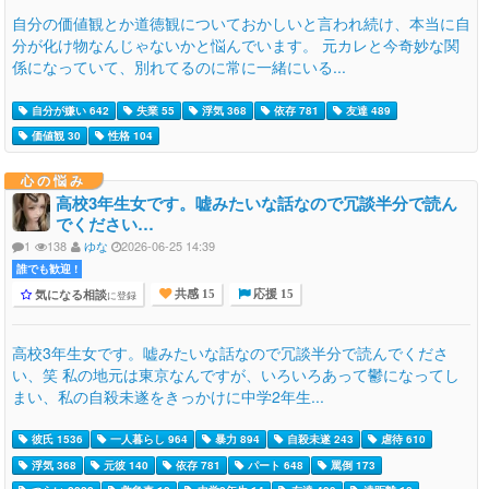
自分の価値観とか道徳観についておかしいと言われ続け、本当に自
分が化け物なんじゃないかと悩んでいます。 元カレと今奇妙な関
係になっていて、別れてるのに常に一緒にいる...
自分が嫌い 642
失業 55
浮気 368
依存 781
友達 489
価値観 30
性格 104
心の悩み
高校3年生女です。嘘みたいな話なので冗談半分で読ん
でください…
1
138
ゆな
2026-06-25 14:39
誰でも歓迎 !
気になる相談
に登録
共感 15
応援 15
高校3年生女です。嘘みたいな話なので冗談半分で読んでくださ
い、笑 私の地元は東京なんですが、いろいろあって鬱になってし
まい、私の自殺未遂をきっかけに中学2年生...
彼氏 1536
一人暮らし 964
暴力 894
自殺未遂 243
虐待 610
浮気 368
元彼 140
依存 781
パート 648
罵倒 173