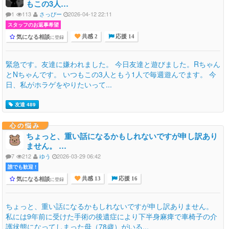
もこの3人…
1
113
さっぴー
2026-04-12 22:11
スタッフのお返事希望
気になる相談
に登録
共感 2
応援 14
緊急です。友達に嫌われました。 今日友達と遊びました。Rちゃん
とNちゃんです。 いつもこの3人ともう1人で毎週遊んでます。 今
日、私がホラゲをやりたいって...
友達 489
心の悩み
ちょっと、重い話になるかもしれないですが申し訳あり
ません。 …
7
212
ゆう
2026-03-29 06:42
誰でも歓迎 !
気になる相談
に登録
共感 13
応援 16
ちょっと、重い話になるかもしれないですが申し訳ありません。
私には9年前に受けた手術の後遺症により下半身麻痺で車椅子の介
護状態になってしまった母（78歳）がいる...