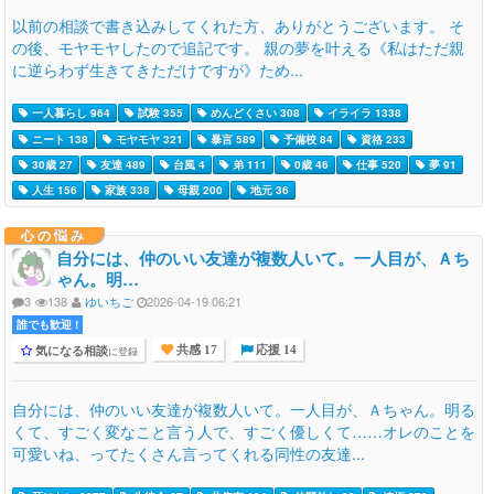
以前の相談で書き込みしてくれた方、ありがとうございます。 そ
の後、モヤモヤしたので追記です。 親の夢を叶える《私はただ親
に逆らわず生きてきただけですが》ため...
一人暮らし 964
試験 355
めんどくさい 308
イライラ 1338
ニート 138
モヤモヤ 321
暴言 589
予備校 84
資格 233
30歳 27
友達 489
台風 4
弟 111
0歳 46
仕事 520
夢 91
人生 156
家族 338
母親 200
地元 36
心の悩み
自分には、仲のいい友達が複数人いて。一人目が、Ａち
ゃん。明…
3
138
ゆいちご
2026-04-19 06:21
誰でも歓迎 !
気になる相談
に登録
共感 17
応援 14
自分には、仲のいい友達が複数人いて。一人目が、Ａちゃん。明る
くて、すごく変なこと言う人で、すごく優しくて……オレのことを
可愛いね、ってたくさん言ってくれる同性の友達...