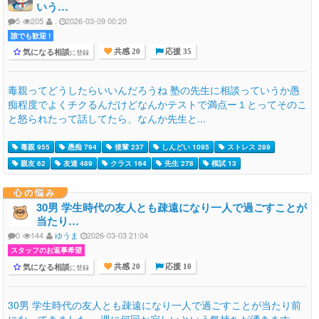
いう…
5
205
.
2026-03-09 00:20
誰でも歓迎 !
気になる相談
に登録
共感 20
応援 35
毒親ってどうしたらいいんだろうね 塾の先生に相談っていうか愚
痴程度でよくチクるんだけどなんかテストで満点ー１とってそのこ
と怒られたって話してたら、なんか先生と...
毒親 955
愚痴 794
後輩 237
しんどい 1095
ストレス 289
親友 62
友達 489
クラス 164
先生 278
模試 13
心の悩み
30男 学生時代の友人とも疎遠になり一人で過ごすことが
当たり…
0
144
ゆうま
2026-03-03 21:04
スタッフのお返事希望
気になる相談
に登録
共感 20
応援 10
30男 学生時代の友人とも疎遠になり一人で過ごすことが当たり前
になってきました。 週に何回か寂しいという気持ちが湧きます