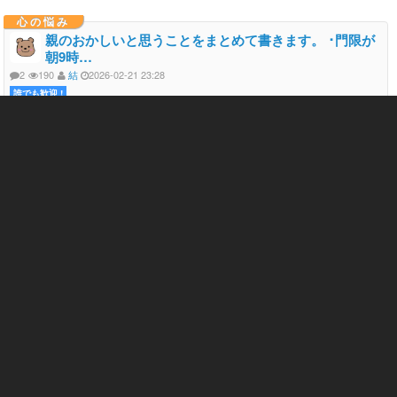
心の悩み
親のおかしいと思うことをまとめて書きます。 ･門限が
朝9時…
2
190
結
2026-02-21 23:28
誰でも歓迎 !
気になる相談
に登録
共感 11
応援 25
私は現在高3で親は5年前に離婚し、母子家庭です。 5年間ずっと母
のことで耐えてきたのですが最近もう耐えられ無くなってきまし
た。 母のおかしいと思うところをまとめ...
離婚 1131
彼氏 1536
偏見 85
母子家庭 259
門限 121
怒鳴られる 145
しんどい 1095
反抗期 19
友達 489
LINE 111
学校 530
家族 338
母親 200
生活 297
喧嘩 87
貯金 22
心の悩み
社会人になってから学生時代の友達とも疎遠になり、こ
れからぼ…
3
189
ゆうま
2026-02-12 22:09
誰でも歓迎 !