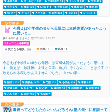
暴言 589
申し訳ない 760
中学2年生 14
ストレス 289
友達 489
先生 278
授業 130
LINE 111
学校 530
体重 53
体型 19
姉 117
夫 171
人生 156
家族 338
努力 66
レッスン 5
心の悩み
今思えば小学生の頃から母親には束縛体質があったよう
に思いま…
3
183
ささやか
2026-03-12 21:27
スタッフのお返事希望
気になる相談
に登録
共感 10
応援 14
今思えば小学生の頃から母親には束縛体質があったように思いま
す。例えば、放課後に友達と公園に遊びに行くなんてことは片手で
数えられる程しかありませんでした。 自分の家...
離婚 1131
高校生 1470
門限 121
小学生 834
毒親 955
友達 489
祖母 79
祖父 45
違和感 18
幼稚園 31
家族 338
心配 188
母親 200
過保護 7
心の悩み
毒親ってどうしたらいいんだろうね 塾の先生に相談って