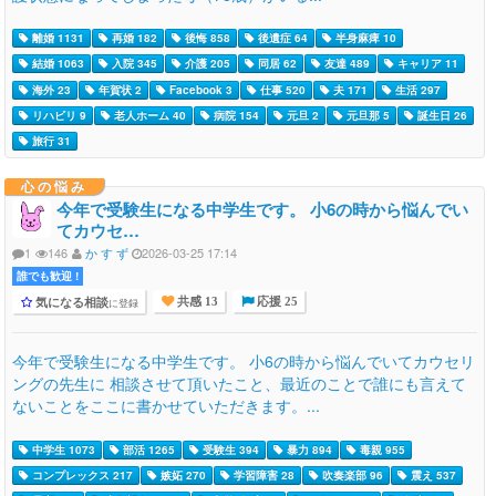
離婚 1131
再婚 182
後悔 858
後遺症 64
半身麻痺 10
結婚 1063
入院 345
介護 205
同居 62
友達 489
キャリア 11
海外 23
年賀状 2
Facebook 3
仕事 520
夫 171
生活 297
リハビリ 9
老人ホーム 40
病院 154
元旦 2
元旦那 5
誕生日 26
旅行 31
心の悩み
今年で受験生になる中学生です。 小6の時から悩んでい
てカウセ…
1
146
か す ず
2026-03-25 17:14
誰でも歓迎 !
気になる相談
に登録
共感 13
応援 25
今年で受験生になる中学生です。 小6の時から悩んでいてカウセリ
ングの先生に 相談させて頂いたこと、最近のことで誰にも言えて
ないことをここに書かせていただきます。...
中学生 1073
部活 1265
受験生 394
暴力 894
毒親 955
コンプレックス 217
嫉妬 270
学習障害 28
吹奏楽部 96
震え 537