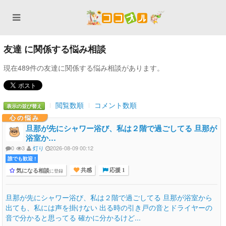
友達 に関係する悩み相談
現在489件の友達に関係する悩み相談があります。
閲覧数順
コメント数順
表示の並び替え
心の悩み
旦那が先にシャワー浴び、私は２階で過ごしてる 旦那が
浴室か…
0
3
灯り
2026-08-09 00:12
誰でも歓迎 !
気になる相談
に登録
共感
応援 1
旦那が先にシャワー浴び、私は２階で過ごしてる 旦那が浴室から
出ても、私には声を掛けない 出る時の引き戸の音とドライヤーの
音で分かると思ってる 確かに分かるけど...