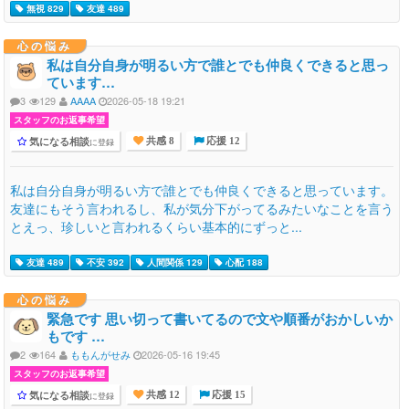
無視 829
友達 489
心の悩み
私は自分自身が明るい方で誰とでも仲良くできると思っ
ています…
3
129
AAAA
2026-05-18 19:21
スタッフのお返事希望
気になる相談
に登録
共感 8
応援 12
私は自分自身が明るい方で誰とでも仲良くできると思っています。
友達にもそう言われるし、私が気分下がってるみたいなことを言う
とえっ、珍しいと言われるくらい基本的にずっと...
友達 489
不安 392
人間関係 129
心配 188
心の悩み
緊急です 思い切って書いてるので文や順番がおかしいか
もです …
2
164
ももんがせみ
2026-05-16 19:45
スタッフのお返事希望
気になる相談
に登録
共感 12
応援 15