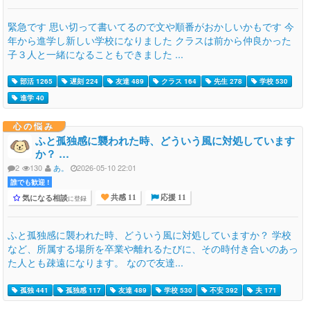
緊急です 思い切って書いてるので文や順番がおかしいかもです 今
年から進学し新しい学校になりました クラスは前から仲良かった
子３人と一緒になることもできました ...
部活 1265
遅刻 224
友達 489
クラス 164
先生 278
学校 530
進学 40
心の悩み
ふと孤独感に襲われた時、どういう風に対処しています
か？ …
2
130
あ。
2026-05-10 22:01
誰でも歓迎 !
気になる相談
に登録
共感 11
応援 11
ふと孤独感に襲われた時、どういう風に対処していますか？ 学校
など、所属する場所を卒業や離れるたびに、その時付き合いのあっ
た人とも疎遠になります。 なので友達...
孤独 441
孤独感 117
友達 489
学校 530
不安 392
夫 171