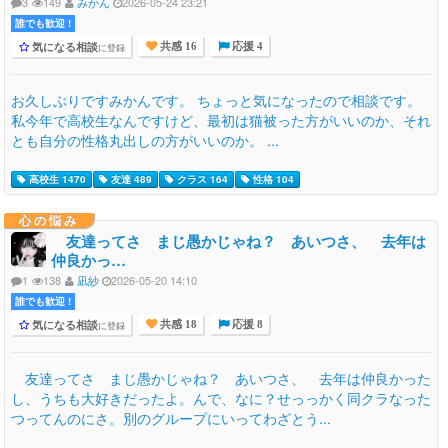
3
149
みかん
2026-05-24 23:21
誰でも歓迎 !
気になる相談
に登録
共感 16
応援 4
お久しぶりですみかんです。 ちょっと気になったので相談です。
私今年で高校生なんですけど、最初は猫被った方がいいのか、それ
とも自分の性格丸出しの方がいいのか。 ...
高校生 1470
友達 489
クラス 164
性格 104
心の悩み
友達ってさ まじ愚かじゃね？ あいつさ、 去年は
仲良かっ…
1
138
凪紗
2026-05-20 14:10
誰でも歓迎 !
気になる相談
に登録
共感 18
応援 8
友達ってさ まじ愚かじゃね？ あいつさ、 去年は仲良かった
し、うちも大好きだったよ。んで、なに？せっっかく同クラなった
つってんのにさ。別のグループにいってわざとう...