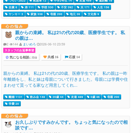
つらい 2822
救急車 12
中学2年生 14
友達 489
遠距離 18
自責 8
弟 111
学校 530
不安 392
夫 171
人生 156
ヤンキー 3
家族 338
母親 200
地元 36
文化祭 9
心の悩み
親からの束縛。 私は21の代の20歳、医療学生です。 私
の親は…
2
144
まいめろ
2026-06-10 23:59
スタッフのお返事希望
気になる相談
に登録
共感 16
応援 14
親からの束縛。 私は21の代の20歳、医療学生です。 私の親は一昨
年離婚をし、私と妹は母親について行きました。母親には学費や住
まわせて貰ってる家など用意してくれ...
離婚 1131
飲み会 148
20歳 44
友達 489
0歳 46
母親 200
学費 20
心の悩み
お久しぶりですみかんです。 ちょっと気になったので相
談です…