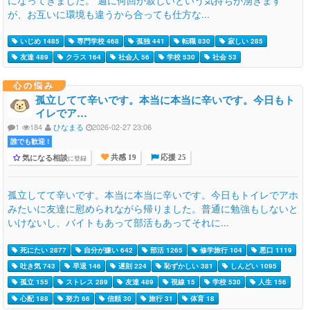
が、お互いに環境も違うから合っても仕方な...
いじめ 1485
専門学校 468
孤独 441
転職 830
寂しい 285
友達 489
クラス 164
社会人 56
学校 530
社会 53
心の悩み
孤立してて辛いです。本当に本当に辛いです。今日もト
イレでア…
1
184
ひなまる
2026-02-27 23:06
誰でも歓迎 !
気になる相談
に登録
共感 19
応援 25
孤立してて辛いです。本当に本当に辛いです。今日もトイレでアホ
みたいに友達に慰められながら帰りました。普通に勉強もしないと
いけないし、バイトもあって部活もあってそれに...
死にたい 2877
自分が嫌い 642
部活 1265
修学旅行 104
悪口 1119
吐き気 743
早退 146
遅刻 224
恥ずかしい 381
しんどい 1095
孤立 155
ストレス 289
友達 489
視線 15
学校 530
人生 156
心配 188
努力 66
信頼 30
旅行 31
体育 18