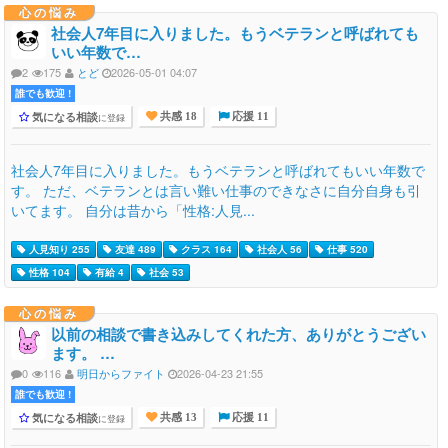
心の悩み
社会人7年目に入りました。もうベテランと呼ばれても
いい年数で…
2
175
とど
2026-05-01 04:07
誰でも歓迎 !
気になる相談
に登録
共感 18
応援 11
社会人7年目に入りました。もうベテランと呼ばれてもいい年数で
す。 ただ、ベテランとは言い難い仕事のできなさに自分自身も引
いてます。 自分は昔から「性格:人見...
人見知り 255
友達 489
クラス 164
社会人 56
仕事 520
性格 104
有給 4
社会 53
心の悩み
以前の相談で書き込みしてくれた方、ありがとうござい
ます。 …
0
116
明日からファイト
2026-04-23 21:55
誰でも歓迎 !
気になる相談
に登録
共感 13
応援 11