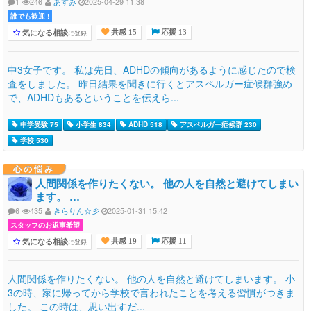
1
246
あすみ
2025-04-29 11:38
誰でも歓迎 !
気になる相談
に登録
共感 15
応援 13
中3女子です。 私は先日、ADHDの傾向があるように感じたので検
査をしました。 昨日結果を聞きに行くとアスペルガー症候群強め
で、ADHDもあるということを伝えら...
中学受験 75
小学生 834
ADHD 518
アスペルガー症候群 230
学校 530
心の悩み
人間関係を作りたくない。 他の人を自然と避けてしまい
ます。 …
6
435
きらりん☆彡
2025-01-31 15:42
スタッフのお返事希望
気になる相談
に登録
共感 19
応援 11
人間関係を作りたくない。 他の人を自然と避けてしまいます。 小
3の時、家に帰ってから学校で言われたことを考える習慣がつきま
した。 この時は、思い出すだ...