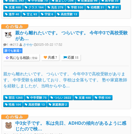
受験生 393
中学受験 75
羨ましい 206
吹奏楽部 96
医学部 33
友達 488
クラス 164
先生 278
学校 530
幼稚園 31
夢 91
進学 40
甘え 93
宇宙 6
高校受験 13
心の悩み
親から離れたいです。 つらいです。 今年中3で高校受験
があ…
1
213
さやか
2025-05-22 17:52
誰でも歓迎 !
気になる相談
に登録
共感 7
応援 11
親から離れたいです。 つらいです。 今年中3で高校受験がありま
す。 中学受験を経験しており、学校は全落ちです。 塾や家庭教師
を経験しましたが、当時からやる...
部活 1265
中学受験 75
つらい 2822
友達 488
学校 530
性格 104
高校受験 13
家庭教師 2
心の悩み
中3女子です。 私は先日、ADHDの傾向があるように感
じたので検…