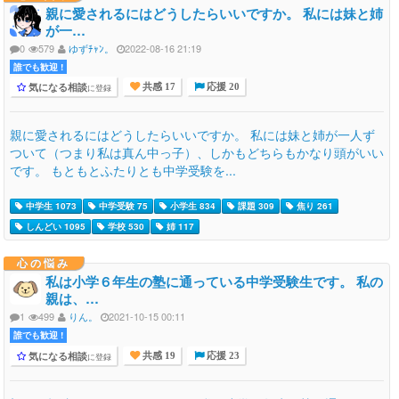
親に愛されるにはどうしたらいいですか。 私には妹と姉
が一…
0
579
ゆずﾁｬﾝ。
2022-08-16 21:19
誰でも歓迎 !
気になる相談
に登録
共感 17
応援 20
親に愛されるにはどうしたらいいですか。 私には妹と姉が一人ず
ついて（つまり私は真ん中っ子）、しかもどちらもかなり頭がいい
です。 もともとふたりとも中学受験を...
中学生 1073
中学受験 75
小学生 834
課題 309
焦り 261
しんどい 1095
学校 530
姉 117
心の悩み
私は小学６年生の塾に通っている中学受験生です。 私の
親は、…
1
499
りん。
2021-10-15 00:11
誰でも歓迎 !
気になる相談
に登録
共感 19
応援 23