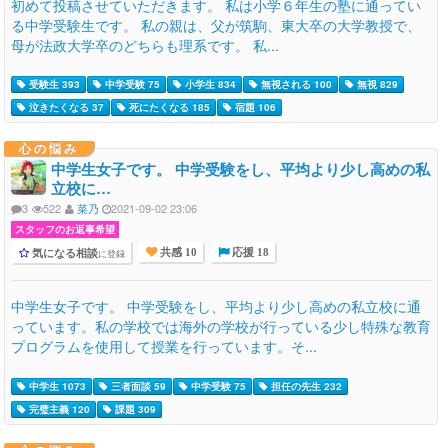
初めて投稿させていただきます。 私は小学６年生の塾に通ってい
る中学受験生です。 私の親は、父が筑駒、東大卒の大学教授で、
母が法政大学卒のどちらも理系です。 私...
受験生 393
中学受験 75
小学生 834
無視される 100
無視 829
泣きたくなる 37
死にたくなる 185
宿題 106
心の悩み
中学生女子です。 中学受験をし、平均より少し高めの私
立校に…
3
522
菜乃
2021-09-02 23:06
スタッフのお返事希望
気になる相談
に登録
共感 10
応援 18
中学生女子です。 中学受験をし、平均より少し高めの私立校に通
っています。私の学校では海外の学校が行っている少し特殊な教育
プログラムを使用して授業を行っています。そ...
中学生 1073
三者面談 59
中学受験 75
担任の先生 232
完璧主義 120
課題 309