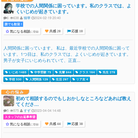
学校での人間関係に困っています。私のクラスでは、よ
くいじめが起きています。
6
638
猫華
2024-02-19 20:40
誰でも歓迎 !
気になる相談
に登録
共感 20
応援 10
人間関係に困っています。 私は、最近学校での人間関係に困って
います。1つ目は、私のクラスでは、よくいじめが起きています。
男子が女子にいじめられていて、正直...
いじめ 1485
中学受験 75
先輩 844
クラス 164
先生 278
学校 530
人間関係 129
生活 297
リア友 4
心の悩み
初めて相談するのでもしおかしなところなどあれば教え
てくださ…
5
575
すず
2023-04-04 14:48
スタッフのお返事希望
気になる相談
に登録
共感 44
応援 38