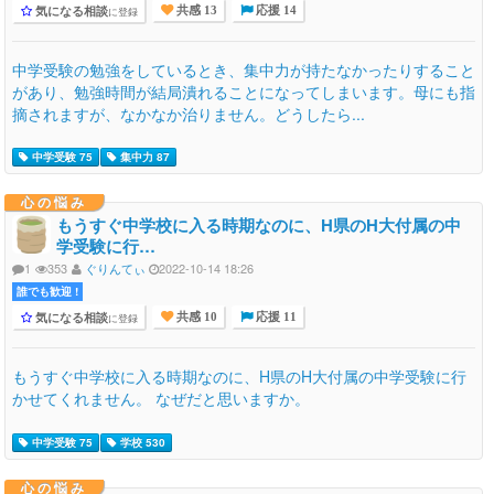
気になる相談
に登録
共感 13
応援 14
中学受験の勉強をしているとき、集中力が持たなかったりすること
があり、勉強時間が結局潰れることになってしまいます。母にも指
摘されますが、なかなか治りません。どうしたら...
中学受験 75
集中力 87
心の悩み
もうすぐ中学校に入る時期なのに、H県のH大付属の中
学受験に行…
1
353
ぐりんてぃ
2022-10-14 18:26
誰でも歓迎 !
気になる相談
に登録
共感 10
応援 11
もうすぐ中学校に入る時期なのに、H県のH大付属の中学受験に行
かせてくれません。 なぜだと思いますか。
中学受験 75
学校 530
心の悩み