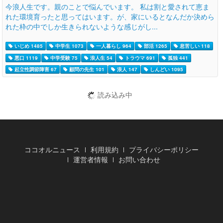
今浪人生です。親のことで悩んでいます。 私は割と愛されて恵ま
れた環境育ったと思ってはいます。が、家にいるとなんだか決めら
れた枠の中でしか生きられないような感じがし...
いじめ 1485
中学生 1073
一人暮らし 964
部活 1265
息苦しい 118
悪口 1119
中学受験 75
浪人生 54
トラウマ 691
孤独 441
起立性調節障害 67
顧問の先生 101
浪人 147
しんどい 1095
読み込み中
ココオルニュース
利用規約
プライバシーポリシー
運営者情報
お問い合わせ