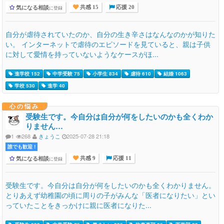
気になる相談
に登録
共感 15
応援 20
自分が虐待されていたのか、自分の生き辛さはなんなのかが知りた
い。 インターネットで虐待のエピソードを見ていると、親は子供
に対して愛情を持っていないようなケースがほ...
進学校 152
中学受験 75
小学生 834
虐待 610
結婚 1063
学校 530
進学 40
心の悩み
受験生です。今自分は自分が何をしたいのかも全くわか
りません…
1
268
きょうこ
2025-07-28 21:18
誰でも歓迎 !
気になる相談
に登録
共感 9
応援 11
受験生です。今自分は自分が何をしたいのかも全くわかりません。
とりあえず幼稚園の頃に周りの子がみんな「医者になりたい」とい
っていたことをきっかけに親に医者になりた...