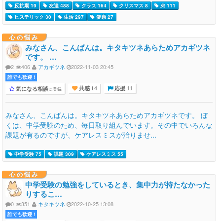
反抗期 19
友達 488
クラス 164
クリスマス 8
弟 111
ヒステリック 30
生活 297
健康 27
心の悩み
みなさん、こんばんは。キタキツネあらためアカギツネ
です。 …
2
406
アカギツネ
2022-11-03 20:45
誰でも歓迎 !
気になる相談
に登録
共感 14
応援 11
みなさん、こんばんは。キタキツネあらためアカギツネです。 ぼ
くは、中学受験のため、毎日取り組んでいます。その中でいろんな
課題が有るのですが、ケアレスミスが治りませ...
中学受験 75
課題 309
ケアレスミス 55
心の悩み
中学受験の勉強をしているとき、集中力が持たなかった
りするこ…
0
351
キタキツネ
2022-10-25 13:08
誰でも歓迎 !