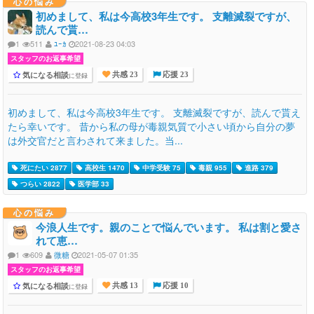
心の悩み
初めまして、私は今高校3年生です。 支離滅裂ですが、
読んで貰…
1
511
ﾕｰｶ
2021-08-23 04:03
スタッフのお返事希望
気になる相談
に登録
共感 23
応援 23
初めまして、私は今高校3年生です。 支離滅裂ですが、読んで貰え
たら幸いです。 昔から私の母が毒親気質で小さい頃から自分の夢
は外交官だと言わされて来ました。当...
死にたい 2877
高校生 1470
中学受験 75
毒親 955
進路 379
つらい 2822
医学部 33
心の悩み
今浪人生です。親のことで悩んでいます。 私は割と愛さ
れて恵…
1
609
微糖
2021-05-07 01:35
スタッフのお返事希望
気になる相談
に登録
共感 13
応援 10