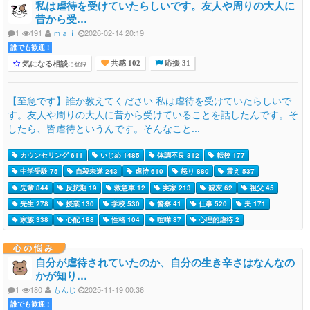
私は虐待を受けていたらしいです。友人や周りの大人に
昔から受…
1
191
ｍａｉ
2026-02-14 20:19
誰でも歓迎 !
気になる相談
に登録
共感 102
応援 31
【至急です】誰か教えてください 私は虐待を受けていたらしいで
す。友人や周りの大人に昔から受けていることを話したんです。そ
したら、皆虐待というんです。そんなこと...
カウンセリング 611
いじめ 1485
体調不良 312
転校 177
中学受験 75
自殺未遂 243
虐待 610
怒り 880
震え 537
先輩 844
反抗期 19
救急車 12
実家 213
親友 62
祖父 45
先生 278
授業 130
学校 530
警察 41
仕事 520
夫 171
家族 338
心配 188
性格 104
喧嘩 87
心理的虐待 2
心の悩み
自分が虐待されていたのか、自分の生き辛さはなんなの
かが知り…
1
180
もんじ
2025-11-19 00:36
誰でも歓迎 !