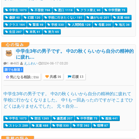
中学生 1073
不登校 768
悪口 1119
クラス替え 90
中学受験 75
傷跡 40
幻聴 120
学校に行きたくない 191
嫌がらせ 201
友達 488
クラス 164
緊張 49
学校 530
人間関係 129
母親 200
地元 36
生活 297
本気 41
努力 65
心の悩み
中学生3年の男子です。 中2の秋くらいから自分の精神的
に疲れ…
1
465
えふわい
2024-06-17 03:20
誰でも歓迎 !
気になる相談
に登録
共感 16
応援 13
中学生3年の男子です。 中2の秋くらいから自分の精神的に疲れて
学校に行かなくなりました。 中1も一回あったのですがそこまでひ
どくはありませんでした。 元々自分...
中学生 1073
部活 1265
嫌悪感 207
中学受験 75
孤独 441
ストレス 289
友達 488
学校 530
不安 392
喧嘩 87
学校の悩み