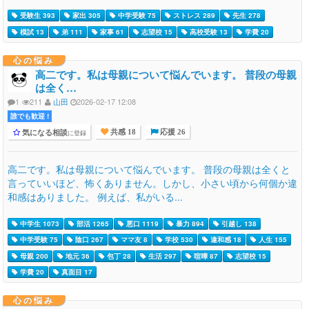
受験生 393
家出 305
中学受験 75
ストレス 289
先生 278
模試 13
弟 111
家事 61
志望校 15
高校受験 13
学費 20
心の悩み
高二です。私は母親について悩んでいます。 普段の母親
は全く…
1
211
山田
2026-02-17 12:08
誰でも歓迎 !
気になる相談
に登録
共感 18
応援 26
高二です。私は母親について悩んでいます。 普段の母親は全くと
言っていいほど、怖くありません。しかし、小さい頃から何個か違
和感はありました。 例えば、私がいる...
中学生 1073
部活 1265
悪口 1119
暴力 894
引越し 138
中学受験 75
陰口 267
ママ友 8
学校 530
違和感 18
人生 155
母親 200
地元 36
包丁 28
生活 297
喧嘩 87
志望校 15
学費 20
真面目 17
心の悩み