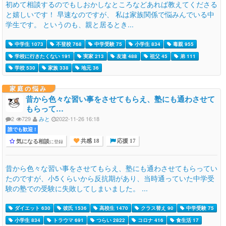
初めて相談するのでもしおかしなところなどあれば教えてくださる
と嬉しいです！ 早速なのですが、 私は家族関係で悩みんでいる中
学生です。 というのも、親と居るとき...
中学生 1073
不登校 768
中学受験 75
小学生 834
毒親 955
学校に行きたくない 191
実家 213
友達 488
祖父 45
弟 111
学校 530
家族 338
地元 36
家庭の悩み
昔から色々な習い事をさせてもらえ、塾にも通わさせて
もらって…
2
729
みと
2022-11-26 16:18
誰でも歓迎 !
気になる相談
に登録
共感 18
応援 17
昔から色々な習い事をさせてもらえ、塾にも通わさせてもらってい
たのですが、小5くらいから反抗期があり、当時通っていた中学受
験の塾での受験に失敗してしまいました。 ...
ダイエット 630
彼氏 1536
高校生 1470
クラス替え 90
中学受験 75
小学生 834
トラウマ 691
つらい 2822
コロナ 416
食生活 17