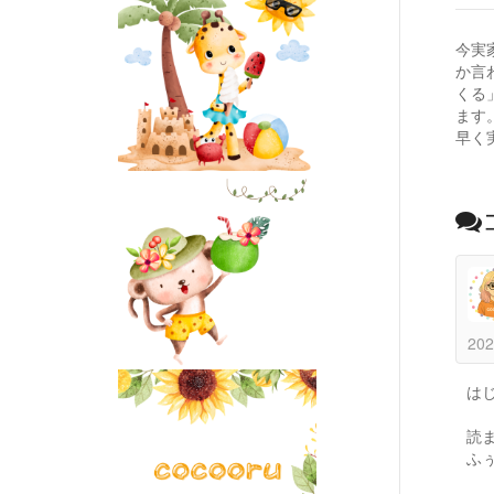
今実
か言
くる
ます
早く
202
は
読
ふ