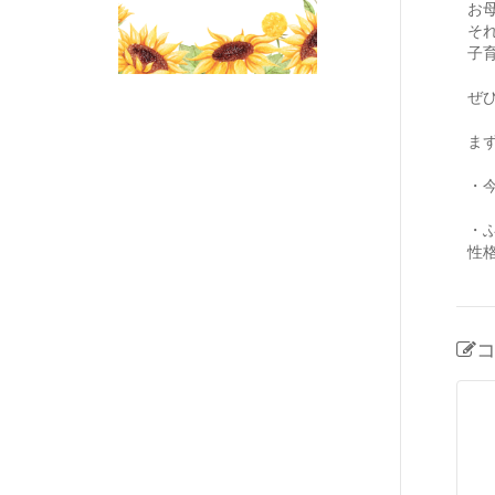
お
そ
子
ぜ
ま
・
・
性