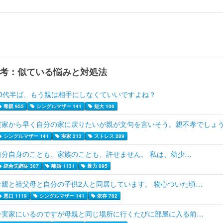
考：似ている悩みと対処法
40代半ば、もう親は相手にしなくていいですよね？
毒親 955
シングルマザー 141
短大 106
実家から早く自分の家に戻りたいが親が文句を言いそう。親不孝でしょ
シングルマザー 141
実家 213
ストレス 289
自分自身のことも、家族のことも、許せません。 私は、幼少…
統合失調症 307
離婚 1131
暴力 895
母親と祖父母と自分の子供2人と同居しています。 物心ついた頃…
悪口 1119
シングルマザー 141
依存 782
今実家にいるのですが母親と同じ場所に行くたびに部屋に入る前…