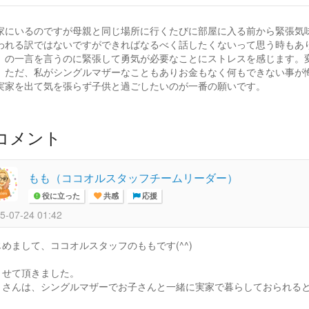
家にいるのですが母親と同じ場所に行くたびに部屋に入る前から緊張気
われる訳ではないですができればなるべく話したくないって思う時もあ
」の一言を言うのに緊張して勇気が必要なことにストレスを感じます。
。ただ、私がシングルマザーなこともありお金もなく何もできない事が
実家を出て気を張らず子供と過ごしたいのが一番の願いです。
コメント
もも（ココオルスタッフチームリーダー）
役に立った
共感
応援
5-07-24 01:42
じめまして、ココオルスタッフのももです(^^)
ませて頂きました。
ぅさんは、シングルマザーでお子さんと一緒に実家で暮らしておられる