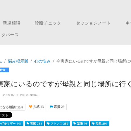
新規相談
診断チェック
セッションノート
キ
メタバース
ム
悩み掲示版
心の悩み
今実家にいるのですが母親と同じ場所に
歓迎 !
実家にいるのですが母親と同じ場所に行
ぅ
2025-07-09 20:38
340
になる相談
に登録
共感 13
応援 29
グルマザー 141
実家 213
ストレス 289
緊張 49
母親 201