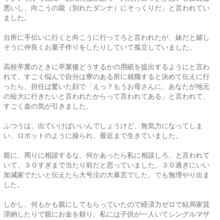
悪いし、向こうの親（別れたダンナ）にそっくりだ」と言われてい
ました。
台所に手伝いに行くと向こうに行ってろと言われたが、妹だと嬉し
そうに仲良くお菓子作りをしたりしていて孤立していました。
高校卒業のときに卒業後どうするかの用紙を提出するようにと言わ
れて、すごく悩んで自分は寮のある所に就職すると決めて伝えに行
ったら、担任は驚いた顔で「えっ？もうお母さんに、あなたが地元
の短大に行きたいと言われたからって言われてある」と言われて、
すごく血の気が引きました。
ふつうは、出ていけばいいんでしょうけど、無気力になってしま
い、ロボットのように操られ、最近まで生きていました。
親に、周りに相談するな、何かあったら私に相談しろ、と言われて
いて、３０すぎまで当たり前だと思っていました。３０過ぎにいい
加減家でたいと伝えたら大号泣の大暴言でした。でも無理やり出ま
した。
しかし、何もかも親にしてもらっていたので経済力ゼロで結局家賃
滞納したりで親にお金を頼り、私には子供が一人いてシングルマザ