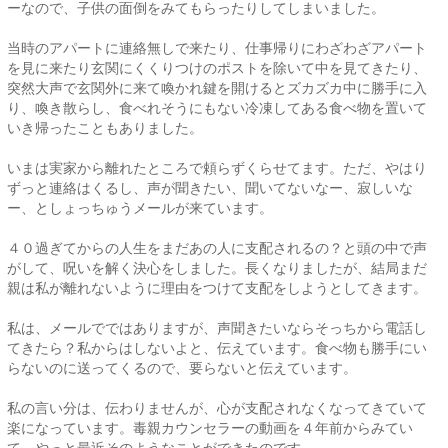
ーなので、子供の面倒をみてもらったりしてしまいました。
当時のアパートに連絡無しで来たり、仕事帰りにわざわざアパート
を見に来たり玄関にくくりつけのポストを除いて中を見てきたり、
突然大声で玄関外に来て喚かれ鍵を開けるとズカズカ中に勝手に入
り、喚き散らし、食べれそうにもない冷凍してある食べ物を置いて
いき帰ったこともありました。
いまは実家から離れたところで頼らずくらせてます。ただ、やはり
ずっと連絡はくるし、声が聞きたい、聞いてないなー、寂しいな
ー、としょっちゅうメールが来ています。
４０過ぎてからの人生をまだあの人に支配されるの？と頭の中で声
がして、呪いを解く決心をしました。長くなりましたが、結局まだ
親は私が離れないように理由をつけて支配をしようとしてきます。
私は、メールでではありますが、声聞きたいならそっちから電話し
てきたら？私からはしないよと、伝えています。食べ物も勝手にい
らないのに送ってくるので、要らないと伝えています。
私の言い分は、伝わりませんが、心が支配されなくなってきていて
楽になっています。毒親カウンセラーの動画を４年前からみてい
て、やっと最近そのようなことができたのです。