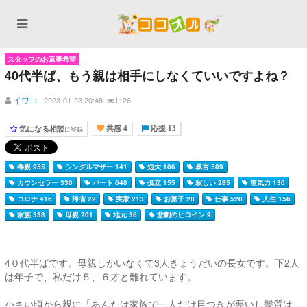
スタッフのお返事希望
40代半ば、もう親は相手にしなくていいですよね？
イワコ
2023-01-23 20:48
1126
気になる相談
に登録
共感 4
応援 13
毒親 955
シングルマザー 141
短大 106
暴言 589
カウンセラー 330
パート 648
孤立 155
寂しい 285
無気力 130
コロナ 416
帰省 22
実家 213
お菓子 28
仕事 520
人生 156
家族 338
母親 201
地元 36
悲劇のヒロイン 9
4０代半ばです。母親しかいなくて3人きょうだいの長女です。下2人
は年子で、私だけ５、６才と離れています。
小さい頃から親に「あんたは家族で一人だけ目つきが悪いし髪質は