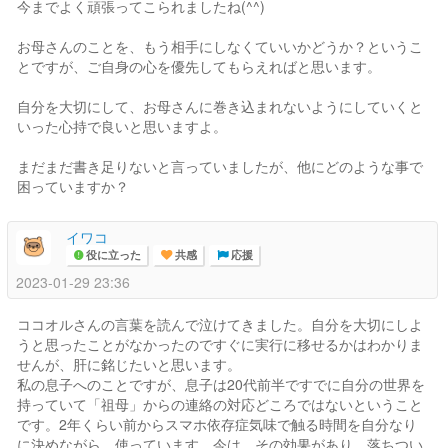
今までよく頑張ってこられましたね(^^)
お母さんのことを、もう相手にしなくていいかどうか？というこ
とですが、ご自身の心を優先してもらえればと思います。
自分を大切にして、お母さんに巻き込まれないようにしていくと
いった心持で良いと思いますよ。
まだまだ書き足りないと言っていましたが、他にどのような事で
困っていますか？
イワコ
役に立った
共感
応援
2023-01-29 23:36
ココオルさんの言葉を読んで泣けてきました。自分を大切にしよ
うと思ったことがなかったのですぐに実行に移せるかはわかりま
せんが、肝に銘じたいと思います。
私の息子へのことですが、息子は20代前半ですでに自分の世界を
持っていて「祖母」からの連絡の対応どころではないということ
です。2年くらい前からスマホ依存症気味で触る時間を自分なり
に決めながら、使っています。今は、その効果があり、落ちつい