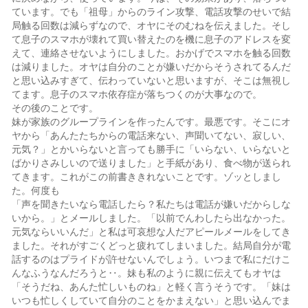
ています。でも「祖母」からのライン攻撃、電話攻撃のせいで結
局触る回数は減らずなので、オヤにそのむねを伝えました。そし
て息子のスマホが壊れて買い替えたのを機に息子のアドレスを変
えて、連絡させないようにしました。おかげでスマホを触る回数
は減りました。オヤは自分のことが嫌いだからそうされてるんだ
と思い込みすぎて、伝わっていないと思いますが、そこは無視し
てます。息子のスマホ依存症が落ちつくのが大事なので。
その後のことです。
妹が家族のグループラインを作ったんです。最悪です。そこにオ
ヤから「あんたたちからの電話来ない、声聞いてない、寂しい、
元気？」とかいらないと言っても勝手に「いらない、いらないと
ばかりさみしいので送りました」と手紙があり、食べ物が送られ
てきます。これがこの前書ききれないことです。ゾッとしまし
た。何度も
「声を聞きたいなら電話したら？私たちは電話が嫌いだからしな
いから。」とメールしました。「以前でんわしたら出なかった。
元気ならいいんだ」と私は可哀想な人だアピールメールをしてき
ました。それがすごくどっと疲れてしまいました。結局自分が電
話するのはプライドが許せないんでしょう。いつまで私にだけこ
んなふうなんだろうと‥。妹も私のように親に伝えてもオヤは
「そうだね、あんた忙しいものね」と軽く言うそうです。「妹は
いつも忙しくしていて自分のことをかまえない」と思い込んでま