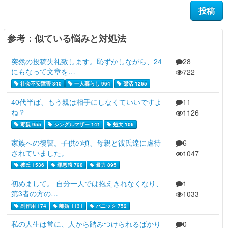
参考：似ている悩みと対処法
突然の投稿失礼致します。恥ずかしながら、24
28
にもなって文章を…
722
社会不安障害 340
一人暮らし 964
部活 1265
40代半ば、もう親は相手にしなくていいですよ
11
ね？
1126
毒親 955
シングルマザー 141
短大 106
家族への復讐。子供の頃、母親と彼氏達に虐待
6
されていました。
1047
彼氏 1536
罪悪感 798
暴力 895
初めまして。 自分一人では抱えきれなくなり、
1
第3者の方の…
1033
副作用 174
離婚 1131
パニック 752
私の人生は常に、人から踏みつけられるばかり
0