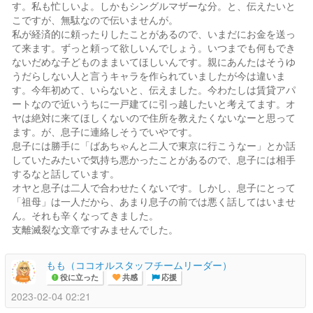
す。私も忙しいよ。しかもシングルマザーな分。と、伝えたいと
こですが、無駄なので伝いませんが。
私が経済的に頼ったりしたことがあるので、いまだにお金を送っ
て来ます。ずっと頼って欲しいんでしょう。いつまでも何もでき
ないだめな子どものままいてほしいんです。親にあんたはそうゆ
うだらしない人と言うキャラを作られていましたが今は違いま
す。今年初めて、いらないと、伝えました。今わたしは賃貸アパ
ートなので近いうちに一戸建てに引っ越したいと考えてます。オ
ヤは絶対に来てほしくないので住所を教えたくないなーと思って
ます。が、息子に連絡しそうでいやです。
息子には勝手に「ばあちゃんと二人で東京に行こうなー」とか話
していたみたいで気持ち悪かったことがあるので、息子には相手
するなと話しています。
オヤと息子は二人で合わせたくないです。しかし、息子にとって
「祖母」は一人だから、あまり息子の前では悪く話してはいませ
ん。それも辛くなってきました。
支離滅裂な文章ですみませんでした。
もも（ココオルスタッフチームリーダー）
役に立った
共感
応援
2023-02-04 02:21