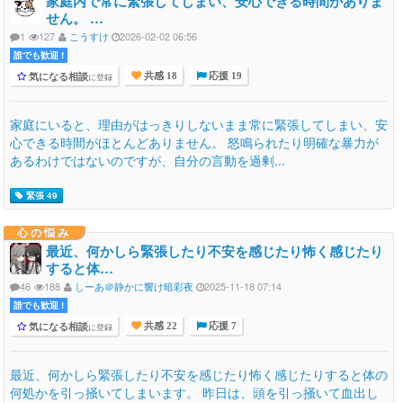
家庭内で常に緊張してしまい、安心できる時間がありま
せん。 …
1
127
こうすけ
2026-02-02 06:56
誰でも歓迎 !
気になる相談
に登録
共感 18
応援 19
家庭にいると、理由がはっきりしないまま常に緊張してしまい、安
心できる時間がほとんどありません。 怒鳴られたり明確な暴力が
あるわけではないのですが、自分の言動を過剰...
緊張 49
心の悩み
最近、何かしら緊張したり不安を感じたり怖く感じたり
すると体…
46
188
しーあ＠静かに響け暗彩夜
2025-11-18 07:14
誰でも歓迎 !
気になる相談
に登録
共感 22
応援 7
最近、何かしら緊張したり不安を感じたり怖く感じたりすると体の
何処かを引っ掻いてしまいます。 昨日は、頭を引っ掻いて血出し