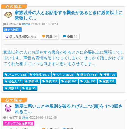
心の悩み
家族以外の人とお話をする機会があるときに必要以上に
緊張して…
4
362
nomo
2024-10-18 20:51
誰でも歓迎 !
気になる相談
に登録
共感 14
応援 18
家族以外の人とお話をする機会があるときに必要以上に緊張してし
まいます。声音も表情も硬くなってしまい、せっかく話しかけてき
てくれた相手にいつも気まずい思いをさせてしま...
パニック 752
中学生 1073
つらい 2822
気まずい 55
授業 130
社会人 56
緊張 49
学校 528
不安 392
人生 156
家族 338
雑談 22
社会 53
心の悩み
過度に悪いことや規則を破るとげんこつ(頭)を 1〜3回さ
れるこ…
1
377
悠香
2024-09-13 20:49
スタッフのお返事希望