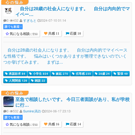
心の悩み
自分は28歳の社会人になります。 自分は内向的でマ
イペー…
3
432
すぎもと
2024-07-10 01:14
誰でも歓迎 !
気になる相談
に登録
共感 11
応援 10
自分は28歳の社会人になります。 自分は内向的でマイペース
な性格です。 悩みはいくつかありますが整理できないのでいく
つか挙げてみます。 まずは...
承認欲求 84
小学生 834
嫉妬 270
劣等感 235
28歳 24
緊張 49
人間関係 129
雑談 22
心の悩み
至急で相談したいです。 今日三者面談があり、私が学校
に行…
3
532
Sumire(高2)
2024-06-17 23:13
誰でも歓迎 !
気になる相談
に登録
共感 16
応援 14