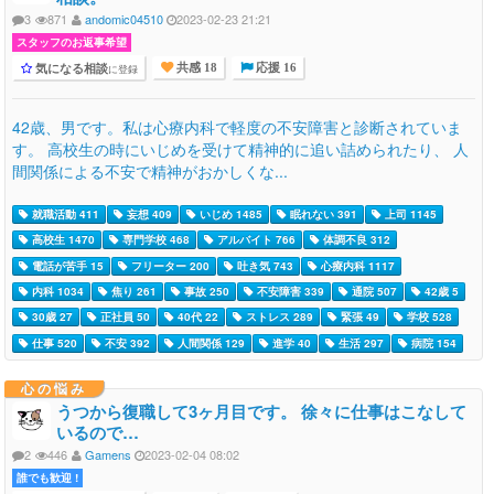
3
871
andomic04510
2023-02-23 21:21
スタッフのお返事希望
気になる相談
に登録
共感 18
応援 16
42歳、男です。私は心療内科で軽度の不安障害と診断されていま
す。 高校生の時にいじめを受けて精神的に追い詰められたり、 人
間関係による不安で精神がおかしくな...
就職活動 411
妄想 409
いじめ 1485
眠れない 391
上司 1145
高校生 1470
専門学校 468
アルバイト 766
体調不良 312
電話が苦手 15
フリーター 200
吐き気 743
心療内科 1117
内科 1034
焦り 261
事故 250
不安障害 339
通院 507
42歳 5
30歳 27
正社員 50
40代 22
ストレス 289
緊張 49
学校 528
仕事 520
不安 392
人間関係 129
進学 40
生活 297
病院 154
心の悩み
うつから復職して3ヶ月目です。 徐々に仕事はこなして
いるので…
2
446
Gamens
2023-02-04 08:02
誰でも歓迎 !