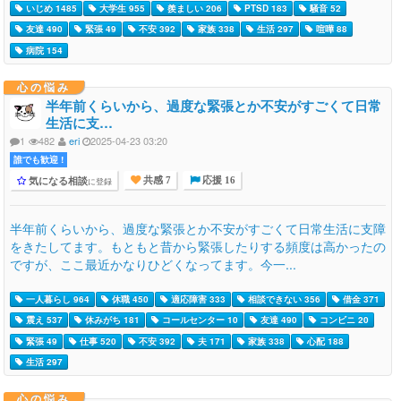
いじめ 1485
大学生 955
羨ましい 206
PTSD 183
騒音 52
友達 490
緊張 49
不安 392
家族 338
生活 297
喧嘩 88
病院 154
心の悩み
半年前くらいから、過度な緊張とか不安がすごくて日常
生活に支…
1
482
eri
2025-04-23 03:20
誰でも歓迎 !
気になる相談
に登録
共感 7
応援 16
半年前くらいから、過度な緊張とか不安がすごくて日常生活に支障
をきたしてます。もともと昔から緊張したりする頻度は高かったの
ですが、ここ最近かなりひどくなってます。今一...
一人暮らし 964
休職 450
適応障害 333
相談できない 356
借金 371
震え 537
休みがち 181
コールセンター 10
友達 490
コンビニ 20
緊張 49
仕事 520
不安 392
夫 171
家族 338
心配 188
生活 297
心の悩み