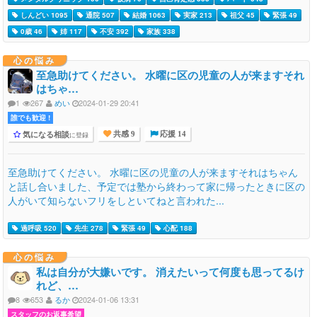
しんどい 1095
通院 507
結婚 1063
実家 213
祖父 45
緊張 49
0歳 46
姉 117
不安 392
家族 338
心の悩み
至急助けてください。 水曜に区の児童の人が来ますそれ
はちゃ…
1
267
めい
2024-01-29 20:41
誰でも歓迎 !
気になる相談
に登録
共感 9
応援 14
至急助けてください。 水曜に区の児童の人が来ますそれはちゃん
と話し合いました、予定では塾から終わって家に帰ったときに区の
人がいて知らないフリをしといてねと言われた...
過呼吸 520
先生 278
緊張 49
心配 188
心の悩み
私は自分が大嫌いです。 消えたいって何度も思ってるけ
れど、…
8
653
るか
2024-01-06 13:31
スタッフのお返事希望