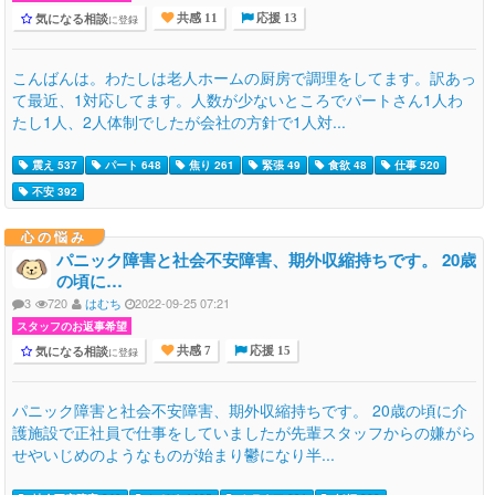
気になる相談
に登録
共感 11
応援 13
こんばんは。わたしは老人ホームの厨房で調理をしてます。訳あっ
て最近、1対応してます。人数が少ないところでパートさん1人わ
たし1人、2人体制でしたが会社の方針で1人対...
震え 537
パート 648
焦り 261
緊張 49
食欲 48
仕事 520
不安 392
心の悩み
パニック障害と社会不安障害、期外収縮持ちです。 20歳
の頃に…
3
720
はむち
2022-09-25 07:21
スタッフのお返事希望
気になる相談
に登録
共感 7
応援 15
パニック障害と社会不安障害、期外収縮持ちです。 20歳の頃に介
護施設で正社員で仕事をしていましたが先輩スタッフからの嫌がら
せやいじめのようなものが始まり鬱になり半...