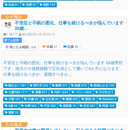
自信 81
洗濯 20
病院 154
心の悩み
不安症と不眠の悪化、仕事を続けるべきか悩んでいます
26歳…
1
177
ike
2026-02-05 20:12
誰でも歓迎 !
気になる相談
に登録
共感 17
応援 29
不安症と不眠の悪化、仕事を続けるべきか悩んでいます 26歳男性
です。地方の小規模旅館で正社員として働いて4か月になります。
仕事を続けるべきか、退職すべきか...
眠れない 391
理不尽 342
動悸 371
頭痛 578
怒鳴られる 145
心療内科 1117
退職 637
内科 1034
つらい 2822
汗が出る 5
不眠 181
26歳 95
正社員 50
職場 203
緊張 49
Amazon 2
6歳 20
仕事 520
不安 392
接客業 10
生活 297
性格 104
雑談 22
心の悩み