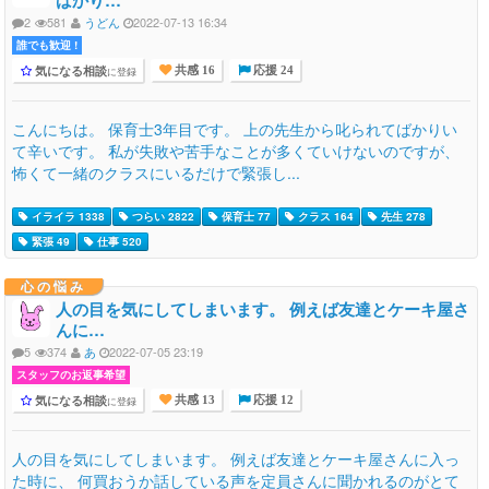
ばかり…
2
581
うどん
2022-07-13 16:34
誰でも歓迎 !
気になる相談
に登録
共感 16
応援 24
こんにちは。 保育士3年目です。 上の先生から叱られてばかりい
て辛いです。 私が失敗や苦手なことが多くていけないのですが、
怖くて一緒のクラスにいるだけで緊張し...
イライラ 1338
つらい 2822
保育士 77
クラス 164
先生 278
緊張 49
仕事 520
心の悩み
人の目を気にしてしまいます。 例えば友達とケーキ屋さ
んに…
5
374
あ
2022-07-05 23:19
スタッフのお返事希望
気になる相談
に登録
共感 13
応援 12
人の目を気にしてしまいます。 例えば友達とケーキ屋さんに入っ
た時に、 何買おうか話している声を定員さんに聞かれるのがとて