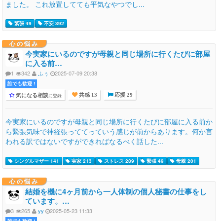
ました。 これ放置してても平気なやつでし...
緊張 49
不安 392
心の悩み
今実家にいるのですが母親と同じ場所に行くたびに部屋
に入る前…
1
342
ふぅ
2025-07-09 20:38
誰でも歓迎 !
気になる相談
に登録
共感 13
応援 29
今実家にいるのですが母親と同じ場所に行くたびに部屋に入る前か
ら緊張気味で神経張っててっていう感じが前からあります。何か言
われる訳ではないですができればなるべく話した...
シングルマザー 141
実家 213
ストレス 289
緊張 49
母親 201
心の悩み
結婚を機に4ヶ月前から一人体制の個人秘書の仕事をし
ています。…
3
265
yy
2025-05-23 11:33
誰でも歓迎 !