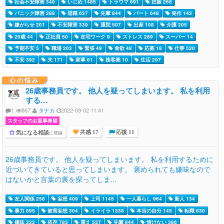
社会不安障害 340
いじめ 1485
トラウマ 691
妊娠 268
パニック障害 288
退職 637
先輩 844
パート 648
発作 142
嫌がらせ 201
不安障害 339
通院 507
出産 108
介護 205
20歳 44
正社員 50
在宅ワーク 9
ストレス 289
スーパー 14
予期不安 5
職場 203
緊張 49
食欲 48
応募 18
仕事 520
不安 392
夫 171
家事 61
接客業 10
生活 297
心の悩み
26歳事務員です。 他人を疑ってしまいます。 私を利用
する…
1
867
タナカ
2022-09-02 11:41
スタッフのお返事希望
気になる相談
に登録
共感 17
応援 11
26歳事務員です。 他人を疑ってしまいます。 私を利用するために
近づいてきていると思ってしまいます。 褒められても嫌味なので
はないかと言葉の裏を探ってしま...
友人関係 258
妄想 409
上司 1145
一人暮らし 964
新人 134
暴力 895
被害妄想 304
イライラ 1338
本当の自分 145
転職 830
嫌味 222
依存 783
震え 537
先輩 844
情けない 386