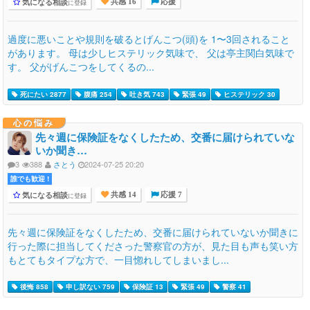
気になる相談
に登録
共感 16
応援
過度に悪いことや規則を破るとげんこつ(頭)を 1〜3回されること
があります。 母は少しヒステリック気味で、 父は亭主関白気味で
す。 父がげんこつをしてくるの...
死にたい 2877
腹痛 254
吐き気 743
緊張 49
ヒステリック 30
心の悩み
先々週に保険証をなくしたため、交番に届けられていな
いか聞き…
3
388
さとう
2024-07-25 20:20
誰でも歓迎 !
気になる相談
に登録
共感 14
応援 7
先々週に保険証をなくしたため、交番に届けられていないか聞きに
行った際に担当してくださった警察官の方が、見た目も声も笑い方
もとてもタイプな方で、一目惚れしてしまいまし...
後悔 858
申し訳ない 759
保険証 13
緊張 49
警察 41