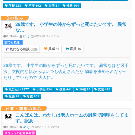
学校 528
不安 392
自信 81
性格 104
心の悩み
26歳です。 小学生の時からずっと死にたいです。 異常
な…
1
447
ゆう
2023-01-17 17:02
誰でも歓迎 !
気になる相談
に登録
共感 30
応援 16
26歳です。 小学生の時からずっと死にたいです。 異常なほど過干
渉、支配的な親からはいつも否定されたり 物事を決められなかっ
たりしていたので 大人に...
死にたい 2877
小学生 834
孤独 441
26歳 95
友達 490
緊張 49
母親 201
仕事・職場の悩み
こんばんは。わたしは老人ホームの厨房で調理をしてま
す。訳あ…
1
478
めぐ
2022-10-09 22:54
スタッフのお返事希望