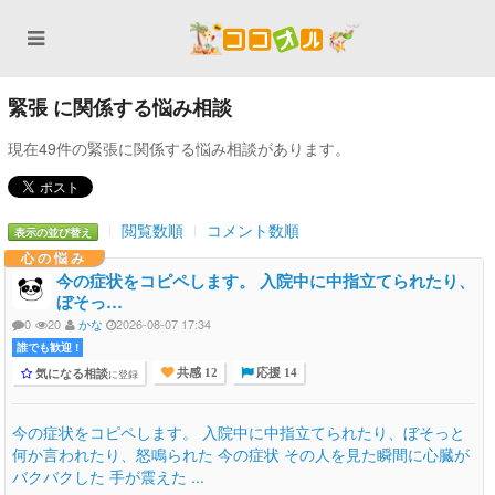
緊張 に関係する悩み相談
現在49件の緊張に関係する悩み相談があります。
閲覧数順
コメント数順
表示の並び替え
心の悩み
今の症状をコピペします。 入院中に中指立てられたり、
ぼそっ…
0
20
かな
2026-08-07 17:34
誰でも歓迎 !
気になる相談
に登録
共感 12
応援 14
今の症状をコピペします。 入院中に中指立てられたり、ぼそっと
何か言われたり、怒鳴られた 今の症状 その人を見た瞬間に心臓が
バクバクした 手が震えた ...