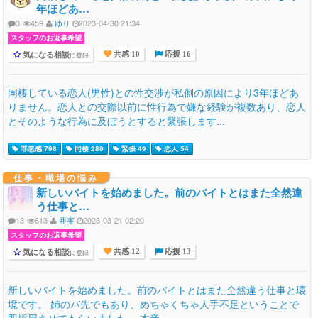
年ほどあ…
3
459
ゆり
2023-04-30 21:34
スタッフのお返事希望
気になる相談
に登録
共感 10
応援 16
同棲している恋人(男性)との性交渉が私側の原因により3年ほどあ
りません。恋人との交際以前に性行為で嫌な経験が複数あり、恋人
とそのような行為に及ぼうとすると緊張します...
罪悪感 798
同棲 289
緊張 49
恋人 54
仕事・職場の悩み
新しいバイトを始めました。前のバイトとはまた全然違
う仕事と…
13
613
亜実
2023-03-21 02:20
スタッフのお返事希望
気になる相談
に登録
共感 12
応援 13
新しいバイトを始めました。前のバイトとはまた全然違う仕事と環
境です。 姉のバ先でもあり、めちゃくちゃ人手不足ということで
即採用させてもらいました。 本音...