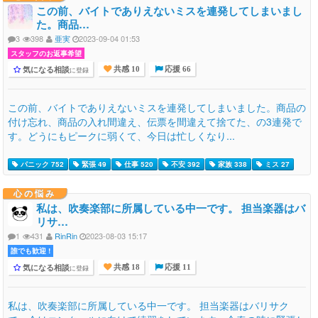
この前、バイトでありえないミスを連発してしまいまし
た。商品…
3
398
亜実
2023-09-04 01:53
スタッフのお返事希望
気になる相談
に登録
共感 10
応援 66
この前、バイトでありえないミスを連発してしまいました。商品の
付け忘れ、商品の入れ間違え、伝票を間違えて捨てた、の3連発で
す。どうにもピークに弱くて、今日は忙しくなり...
パニック 752
緊張 49
仕事 520
不安 392
家族 338
ミス 27
心の悩み
私は、吹奏楽部に所属している中一です。 担当楽器はバ
リサ…
1
431
RinRin
2023-08-03 15:17
誰でも歓迎 !
気になる相談
に登録
共感 18
応援 11
私は、吹奏楽部に所属している中一です。 担当楽器はバリサク