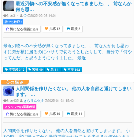
最近刃物への不安感が無くなってきました、、 前なんか
何も思…
3
314
❍
2025-02-03 14:01
誰でも歓迎 !
気になる相談
に登録
共感 12
応援 8
最近刃物への不安感が無くなってきました、、 前なんか何も思わ
ずに弟が横に居るのにハサミで切ろうとしたりして、自分で「何や
ってんだ」と思うようになりました。 最近...
不安感 342
緊張 49
弟 111
不安 392
心の悩み
人間関係を作りたくない。 他の人を自然と避けてしまい
ます。 …
6
435
きらりん☆彡
2025-01-31 15:42
スタッフのお返事希望
気になる相談
に登録
共感 19
応援 11
人間関係を作りたくない。 他の人を自然と避けてしまいます。 小
3の時、家に帰ってから学校で言われたことを考える習慣がつきま