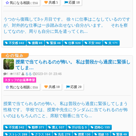
気になる相談
に登録
共感 5
応援 18
うつから復職して3ヶ月目です。 徐々に仕事はこなしているのです
が、対外的な仕事は一歩踏み出せない自分がいます。 それを察
してなのか、周りも自分に気を遣ってくれ...
不安感 342
復職 95
緊張 49
仕事 520
不安 392
夫 171
心の悩み
授業で当てられるのが怖い。 私は普段から過度に緊張し
てしま…
1
1187
るる
2023-01-31 23:46
スタッフのお返事希望
気になる相談
に登録
共感 10
応援 20
授業で当てられるのが怖い。 私は普段から過度に緊張してしまう
性格です。 学校では、授業中先生にランダムに当てられるのが怖
いのはもちろんのこと、席順で順番に当てら...
不安感 342
動悸 371
震え 537
汗が出る 5
恐怖心 155
ストレス 289
クラス 164
先生 278
授業 130
視線 15
緊張 49