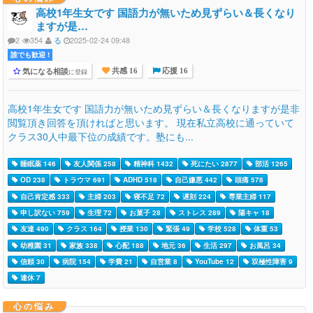
高校1年生女です 国語力が無いため見ずらい＆長くなり
ますが是…
2
354
る
2025-02-24 09:48
誰でも歓迎 !
気になる相談
に登録
共感 16
応援 16
高校1年生女です 国語力が無いため見ずらい＆長くなりますが是非
閲覧頂き回答を頂ければと思います。 現在私立高校に通っていて
クラス30人中最下位の成績です。塾にも...
睡眠薬 146
友人関係 258
精神科 1432
死にたい 2877
部活 1265
OD 238
トラウマ 691
ADHD 518
自己嫌悪 442
頭痛 578
自己肯定感 333
主婦 203
寝不足 72
遅刻 224
専業主婦 117
申し訳ない 759
生理 72
お菓子 28
ストレス 289
陽キャ 18
友達 490
クラス 164
授業 130
緊張 49
学校 528
体重 53
幼稚園 31
家族 338
心配 188
地元 36
生活 297
お風呂 34
信頼 30
病院 154
学費 21
自営業 8
YouTube 12
双極性障害 9
連休 7
心の悩み