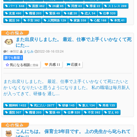
パート 648
面接 462
26歳 95
同僚 83
帰省 22
ストレス 289
友達 490
職場 203
緊張 49
6歳 20
恋人 54
仕事 520
就活 36
不安 392
人間関係 129
家族 338
心配 188
本気 41
心の悩み
また出戻りしました。 最近、仕事で上手くいかなくて死
にた…
1
502
まなみ
2022-08-16 03:24
誰でも歓迎 !
気になる相談
に登録
共感 11
応援 8
また出戻りしました。 最近、仕事で上手くいかなくて死にたいと
か いなくなりたいと思うようになりました。 私の職場は毎月新人
が入ってきて、研修を 通し...
精神科 1432
死にたい 2877
研修 145
新人 134
再発 135
通院 507
職場 203
緊張 49
仕事 520
不安 392
甘え 93
心の悩み
こんにちは。 保育士3年目です。 上の先生から叱られて