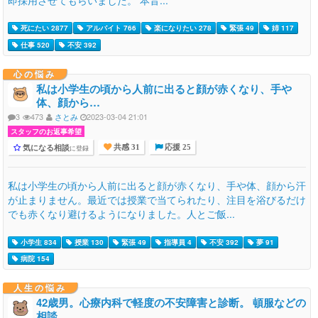
死にたい 2877
アルバイト 766
楽になりたい 278
緊張 49
姉 117
仕事 520
不安 392
心の悩み
私は小学生の頃から人前に出ると顔が赤くなり、手や
体、顔から…
3
473
さとみ
2023-03-04 21:01
スタッフのお返事希望
気になる相談
に登録
共感 31
応援 25
私は小学生の頃から人前に出ると顔が赤くなり、手や体、顔から汗
が止まりません。最近では授業で当てられたり、注目を浴びるだけ
でも赤くなり避けるようになりました。人とご飯...
小学生 834
授業 130
緊張 49
指導員 4
不安 392
夢 91
病院 154
人生の悩み
42歳男。心療内科で軽度の不安障害と診断。 頓服などの
相談。