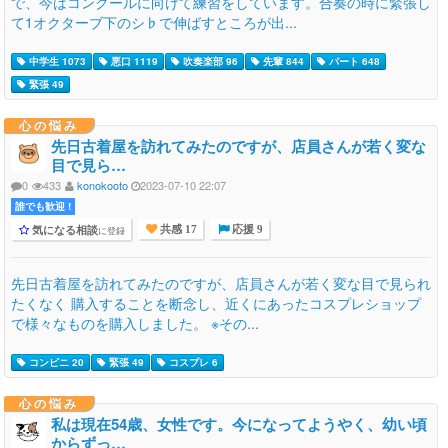
で、今はコンクールに向けて練習をしています。合奏の時に緊張し
て1オクターブ下のシ♭で伸ばすところが出...
中学生 1073
悪口 1119
吹奏楽部 96
先輩 844
パート 648
緊張 49
心の悩み
先日古着屋を訪れてみたのですが、店員さんが若く変な
目で見ら…
0
433
konokooto
2023-07-10 22:07
誰でも歓迎 !
気になる相談
に登録
共感 17
応援 9
先日古着屋を訪れてみたのですが、店員さんが若く変な目で見られ
たくなく 購入することを断念し、近くにあったコスプレショップ
で様々なものを購入しました。 ※その...
コンビニ 20
緊張 49
コスプレ 6
心の悩み
私は現在54歳、女性です。今になってようやく、幼い頃
からずっ…