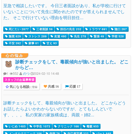
至急で相談したいです。 今日三者面談があり、私が学校に行けて
いないことについて先生に聞かれたのですが答えられませんでし
た。 そこで行けていない理由を明日担任...
死にたい 2877
三者面談 59
担任の先生 232
トラウマ 691
陰口 267
無視 829
ストレス 289
友達 490
先生 278
緊張 49
学校 528
不安 392
家事 61
甘え 93
心の悩み
診断チェックをして、毒親傾向が強いと出ました。 どこ
からど…
1
552
のつ
2024-02-10 14:48
スタッフのお返事希望
気になる相談
に登録
共感 16
応援 17
診断チェックをして、毒親傾向が強いと出ました。 どこからどう
お話したらよいかわからないのですが、とてもしんどいで
す、、、。 私の実家の家族構成は、両親・姉2...
いじめ 1485
中学生 1073
クリニック 166
毒親 955
メンタルクリニック 106
仮病 76
自己肯定感 333
パート 648