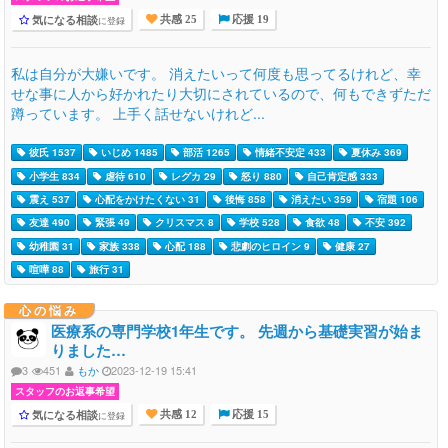
気になる相談
に登録
共感 25
応援 19
私は自分が大嫌いです。 消えたいって何度も思ってるけれど、幸
せな事に人から好かれたり大切にされているので、何もできずただ
蹲っています。 上手く話せないけれど...
彼氏 1537
いじめ 1485
部活 1265
情緒不安定 433
夏休み 369
小学生 834
虐待 610
レグカ 29
怒り 880
自己肯定感 333
震え 537
心配をかけたくない 31
後悔 858
消えたい 359
宿題 106
友達 490
緊張 49
クリスマス 8
学校 528
食欲 48
不安 392
幼稚園 31
家族 338
心配 188
悲劇のヒロイン 9
健康 27
喧嘩 88
旅行 31
心の悩み
医療系の専門学校1年生です。 先週から基礎実習が始ま
りました…
3
451
もか
2023-12-19 15:41
スタッフのお返事希望
気になる相談
に登録
共感 12
応援 15