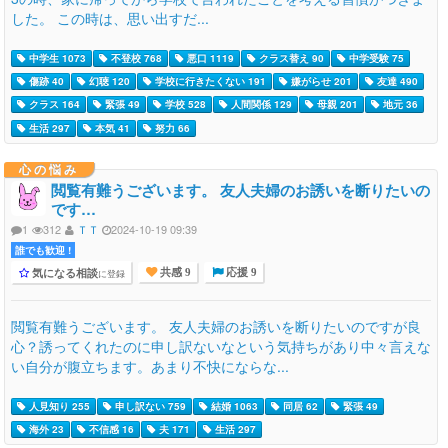
した。 この時は、思い出すだ...
中学生 1073
不登校 768
悪口 1119
クラス替え 90
中学受験 75
傷跡 40
幻聴 120
学校に行きたくない 191
嫌がらせ 201
友達 490
クラス 164
緊張 49
学校 528
人間関係 129
母親 201
地元 36
生活 297
本気 41
努力 66
心の悩み
閲覧有難うございます。 友人夫婦のお誘いを断りたいの
です…
1
312
ＴＴ
2024-10-19 09:39
誰でも歓迎 !
気になる相談
に登録
共感 9
応援 9
閲覧有難うございます。 友人夫婦のお誘いを断りたいのですが良
心？誘ってくれたのに申し訳ないなという気持ちがあり中々言えな
い自分が腹立ちます。あまり不快にならな...
人見知り 255
申し訳ない 759
結婚 1063
同居 62
緊張 49
海外 23
不信感 16
夫 171
生活 297