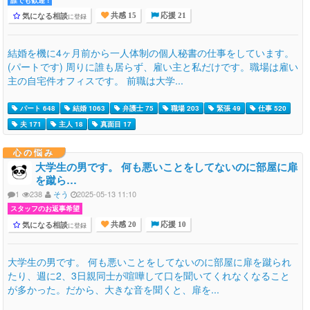
気になる相談
に登録
共感 15
応援 21
結婚を機に4ヶ月前から一人体制の個人秘書の仕事をしています。
(パートです) 周りに誰も居らず、雇い主と私だけです。職場は雇い
主の自宅件オフィスです。 前職は大学...
パート 648
結婚 1063
弁護士 75
職場 203
緊張 49
仕事 520
夫 171
主人 18
真面目 17
心の悩み
大学生の男です。 何も悪いことをしてないのに部屋に扉
を蹴ら…
1
238
そう
2025-05-13 11:10
スタッフのお返事希望
気になる相談
に登録
共感 20
応援 10
大学生の男です。 何も悪いことをしてないのに部屋に扉を蹴られ
たり、週に2、3日親同士が喧嘩して口を聞いてくれなくなること
が多かった。だから、大きな音を聞くと、扉を...