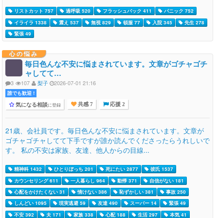
リストカット 757
過呼吸 520
フラッシュバック 411
パニック 752
イライラ 1338
震え 537
無視 829
頓服 77
入院 345
先生 278
緊張 49
心の悩み
毎日色んな不安に悩まされています。文章がゴチャゴチ
ャしてて…
3
107
梨子
2026-07-01 21:16
誰でも歓迎 !
気になる相談
に登録
共感 7
応援 2
21歳、会社員です。毎日色んな不安に悩まされています。文章が
ゴチャゴチャしてて下手ですが誰か読んでくださったらうれしいで
す。 私の不安は家族、友達、他人からの目線...
精神科 1432
ひとりぼっち 201
死にたい 2877
彼氏 1537
カウンセリング 611
一人暮らし 964
動悸 371
自信がない 181
心配をかけたくない 31
情けない 386
恥ずかしい 381
事故 250
しんどい 1095
現実逃避 59
友達 490
スーパー 14
緊張 49
不安 392
夫 171
家族 338
心配 188
生活 297
本気 41