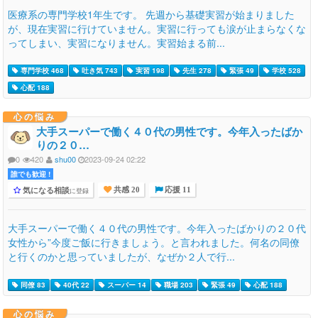
医療系の専門学校1年生です。 先週から基礎実習が始まりました
が、現在実習に行けていません。実習に行っても涙が止まらなくな
ってしまい、実習になりません。実習始まる前...
専門学校 468
吐き気 743
実習 198
先生 278
緊張 49
学校 528
心配 188
心の悩み
大手スーパーで働く４０代の男性です。今年入ったばか
りの２０…
0
420
shu00
2023-09-24 02:22
誰でも歓迎 !
気になる相談
に登録
共感 20
応援 11
大手スーパーで働く４０代の男性です。今年入ったばかりの２０代
女性から”今度ご飯に行きましょう。と言われました。何名の同僚
と行くのかと思っていましたが、なぜか２人で行...
同僚 83
40代 22
スーパー 14
職場 203
緊張 49
心配 188
心の悩み