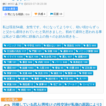
2
963
アキ
2023-07-08 23:38
誰でも歓迎 !
気になる相談
に登録
共感 4
応援 18
私は現在54歳、女性です。今になってようやく、幼い頃からずっ
と父から虐待されていたと気付きました。初めて虐待と思われる事
は私が２歳の時に鉄板の上の熱々のお好み焼きを...
パニック 752
中学生 1073
眠れない 391
高校生 1470
暴力 895
主治医の先生 117
門限 121
宗教 109
虐待 610
パニック障害 288
イライラ 1338
短大 106
吐き気 743
震え 537
退職 637
下痢 101
暴言 589
内科 1034
パート 648
単身赴任 109
通院 507
結婚 1063
入院 345
脅迫 45
介護 205
正社員 50
実家 213
友達 490
先生 278
婚活 16
緊張 49
学校 528
体重 53
0歳 46
警察 41
紹介状 5
不安 392
夫 171
家族 338
倦怠感 12
家事 61
包丁 28
プール 7
リハビリ 9
洗濯 20
病院 154
市役所 8
心の悩み
同棲している恋人(男性)との性交渉が私側の原因により3