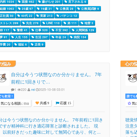
内科 1034
面接 462
嫌がらせ 201
見下される 6
結婚 1063
25歳 97
19歳 31
公務員 28
公務員試験 9
正社員 50
40代 22
実家 213
パチンコ 12
ストレス 289
先生 278
LINE 110
弟 111
地雷 3
姉 117
警察 41
仕事 520
不安 392
人間関係 129
夢 91
人生 155
生活 297
年金 24
病院 154
学費 20
福祉 6
店長 9
の悩み
心の
自分は今うつ状態なのか分かりません。 7年
前程に1回きりで…
1
220
rei
2025-10-08 03:01
でも歓迎 !
誰でも歓
気になる相談
気
に登録
共感 9
応援 15
分は今うつ状態なのか分かりません。 7年前程に1回き
聴覚
ですが精神科に行き適応障害と診断されました。 現
注意
、以前好きだった趣味に対して無関心であり、何と...
落ち