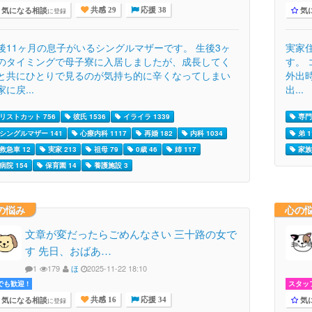
気になる相談
気
に登録
共感 29
応援 38
後11ヶ月の息子がいるシングルマザーです。 生後3ヶ
実家
のタイミングで母子寮に入居しましたが、成長してく
す。
と共にひとりで見るのが気持ち的に辛くなってしまい
外出
家に戻...
出...
リストカット 756
彼氏 1536
イライラ 1339
専門
シングルマザー 141
心療内科 1117
再婚 182
内科 1034
弟 1
救急車 12
実家 213
祖母 79
0歳 46
姉 117
家族 
病院 154
保育園 14
養護施設 3
の悩み
心の
文章が変だったらごめんなさい 三十路の女で
す 先日、おばあ…
1
179
ほ
2025-11-22 18:10
でも歓迎 !
スタッ
気になる相談
気
に登録
共感 16
応援 34