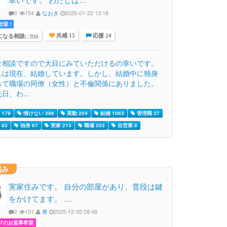
0
154
なおき
2026-01-22 13:18
迎 !
になる相談
に登録
共感 15
応援 24
な相談ですので大目にみていただけるの幸いです。
しは現在、結婚しています。しかし、結婚中に独身
って職場の同僚（女性）と不倫関係にありました。
日、わ...
179
情けない 386
異動 204
結婚 1063
管理職 27
83
独身 67
実家 213
職場 203
自営業 8
悩み
実家住みです。 自分の部屋があり、普段は鍵
をかけてます。 …
2
151
青
2025-12-05 08:48
フのお返事希望