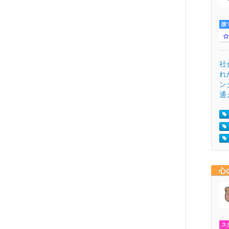
誰
社
れ
ン
通
心
ス