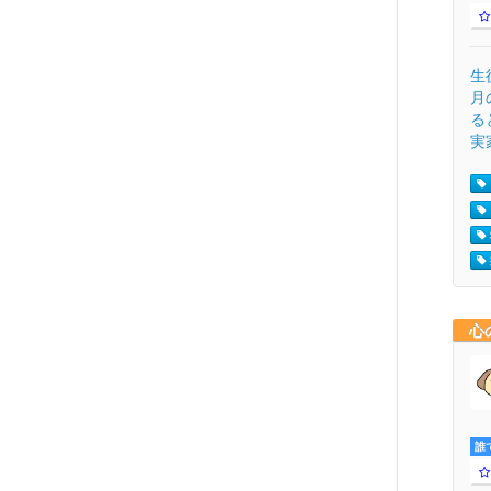
生
月
る
実
心
誰