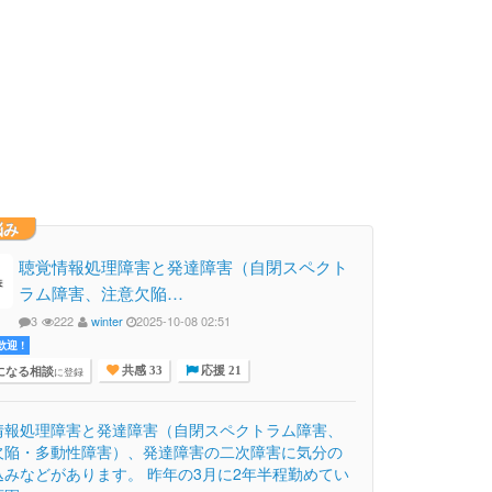
悩み
聴覚情報処理障害と発達障害（自閉スペクト
ラム障害、注意欠陥…
3
222
winter
2025-10-08 02:51
迎 !
になる相談
に登録
共感 33
応援 21
情報処理障害と発達障害（自閉スペクトラム障害、
欠陥・多動性障害）、発達障害の二次障害に気分の
込みなどがあります。 昨年の3月に2年半程勤めてい