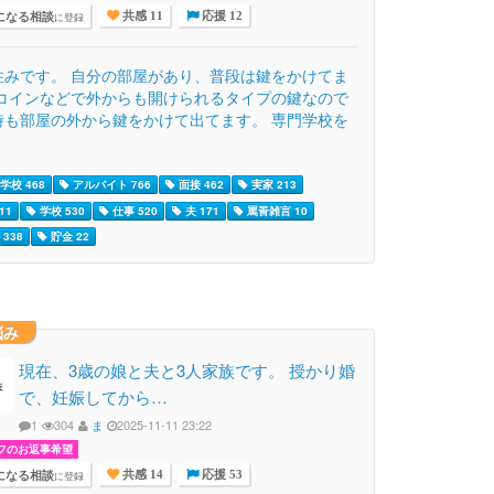
になる相談
に登録
共感 11
応援 12
住みです。 自分の部屋があり、普段は鍵をかけてま
 コインなどで外からも開けられるタイプの鍵なので
時も部屋の外から鍵をかけて出てます。 専門学校を
学校 468
アルバイト 766
面接 462
実家 213
11
学校 530
仕事 520
夫 171
罵詈雑言 10
338
貯金 22
悩み
現在、3歳の娘と夫と3人家族です。 授かり婚
で、妊娠してから…
1
304
ま
2025-11-11 23:22
フのお返事希望
になる相談
に登録
共感 14
応援 53