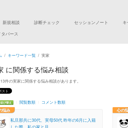
新規相談
診断チェック
セッションノート
キ
メタバース
ム
キーワード一覧
実家
家 に関係する悩み相談
213件の実家に関係する悩み相談があります。
閲覧数順
コメント数順
の並び替え
の悩み
心の
私旦那共に30代、実母50代 昨年の6月に入籍
した際、私の家と旦…