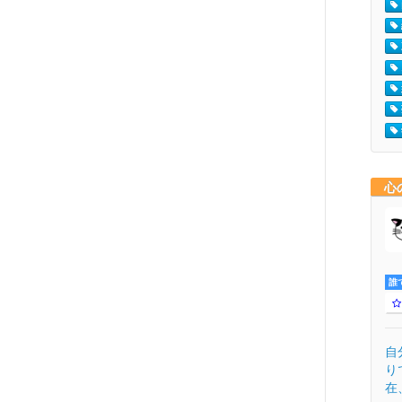
心
誰
自
り
在