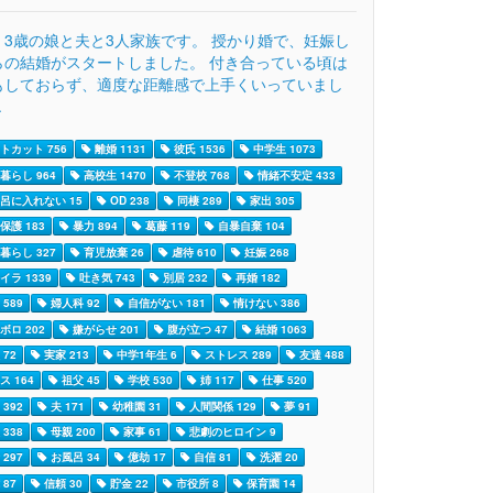
、3歳の娘と夫と3人家族です。 授かり婚で、妊娠し
らの結婚がスタートしました。 付き合っている頃は
もしておらず、適度な距離感で上手くいっていまし
.
トカット 756
離婚 1131
彼氏 1536
中学生 1073
暮らし 964
高校生 1470
不登校 768
情緒不安定 433
呂に入れない 15
OD 238
同棲 289
家出 305
保護 183
暴力 894
葛藤 119
自暴自棄 104
暮らし 327
育児放棄 26
虐待 610
妊娠 268
イラ 1339
吐き気 743
別居 232
再婚 182
589
婦人科 92
自信がない 181
情けない 386
ボロ 202
嫌がらせ 201
腹が立つ 47
結婚 1063
72
実家 213
中学1年生 6
ストレス 289
友達 488
ス 164
祖父 45
学校 530
姉 117
仕事 520
392
夫 171
幼稚園 31
人間関係 129
夢 91
338
母親 200
家事 61
悲劇のヒロイン 9
297
お風呂 34
億劫 17
自信 81
洗濯 20
87
信頼 30
貯金 22
市役所 8
保育園 14