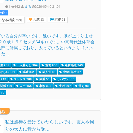
1
162
まる
2026-05-10 21:04
迎 !
になる相談
に登録
共感 13
応援 21
ている自分が辛いです。醜いです。涙が止まりませ
 ２０歳１５９センチ64キロです。中高時代は体育会
動部に所属しており、太っているというよりゴツい
た...
生 955
一人暮らし 964
過食 906
過食嘔吐 243
かしい 381
嘔吐 341
成人式 30
中学3年生 67
213
ストレス 289
体重 53
リバウンド 6
関係 129
人生 155
家族 338
生活 297
甘え 93
18
悩み
私は虐待を受けていたらしいです。友人や周
りの大人に昔から受…