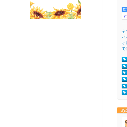
誰
全
バ
ヶ
で
心