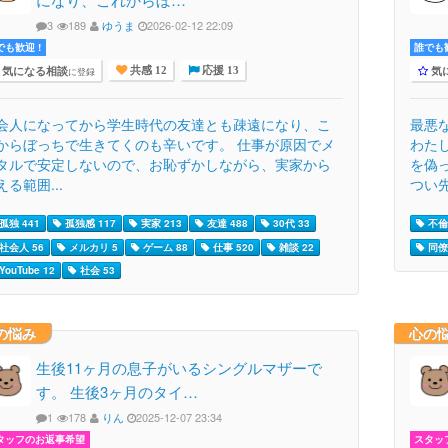
3
189
ゆうま
2026-02-12 22:09
でも歓迎 !
誰でも歓
気になる相談
気
に登録
共感 12
応援 13
会人になってから学生時代の友達とも疎遠になり、こ
最悪
からぼっちで生きてくのも辛いです。 仕事が原因でメ
わた
タルで安定しないので、お恥ずかしながら、実家から
を偽
える範囲...
つい先
孤独 441
孤独感 117
実家 213
友達 488
30代 33
不倫 
社会人 56
メルカリ 5
ゲーム 88
仕事 520
雑談 22
同僚 
YouTube 12
社会 53
の悩み
心の
生後11ヶ月の息子がいるシングルマザーで
す。 生後3ヶ月のタイ…
1
178
りん
2025-12-07 23:34
タッフのお返事希望
スタッ