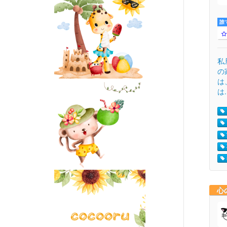
誰
私
の
は
は.
心