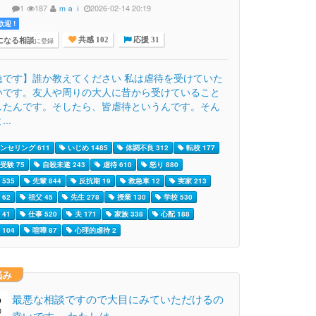
1
187
ｍａｉ
2026-02-14 20:19
迎 !
になる相談
に登録
共感 102
応援 31
急です】誰か教えてください 私は虐待を受けていた
いです。友人や周りの大人に昔から受けていること
したんです。そしたら、皆虐待というんです。そん
..
ンセリング 611
いじめ 1485
体調不良 312
転校 177
受験 75
自殺未遂 243
虐待 610
怒り 880
535
先輩 844
反抗期 19
救急車 12
実家 213
62
祖父 45
先生 278
授業 130
学校 530
41
仕事 520
夫 171
家族 338
心配 188
104
喧嘩 87
心理的虐待 2
悩み
最悪な相談ですので大目にみていただけるの
幸いです。 わたしは…