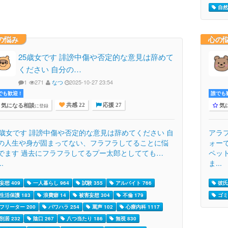
自然
の悩み
心の
25歳女です 誹謗中傷や否定的な意見は辞めて
ください 自分の…
1
271
なつ
2025-10-27 23:54
でも歓迎 !
誰でも歓
気になる相談
気
に登録
共感 22
応援 27
5歳女です 誹謗中傷や否定的な意見は辞めてください 自
アラ
の人生や身が固まってない、フラフラしてることに悩
ォー
でます 過去にフラフラしてるプー太郎としてても…
ペッ
..
ま...
妄想 409
一人暮らし 964
試験 355
アルバイト 766
彼氏 
生活保護 183
浪費癖 14
被害妄想 304
不倫 179
ゴミ
フリーター 200
パワハラ 254
罵声 102
心療内科 1117
別居 232
陰口 267
八つ当たり 186
無視 830