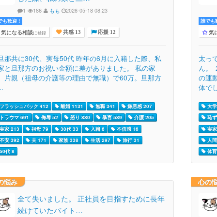
1
186
もも
2026-05-18 08:23
でも歓迎 !
誰でも歓
気になる相談
気
に登録
共感 13
応援 12
旦那共に30代、実母50代 昨年の6月に入籍した際、私
太っ
家と旦那方のお祝い金額に差がありました。 私の家
ん。
、片親（祖母の介護等の理由で無職）で60万。旦那方
の運
..
体でし
フラッシュバック 412
離婚 1131
無職 341
嫌悪感 207
大学
トラウマ 691
侮辱 52
怒り 880
暴言 589
介護 205
恥ず
実家 213
祖母 79
30代 33
入籍 6
不信感 16
実家 
不安 392
夫 171
家族 338
生活 297
旅行 31
人間
50代 8
体育 
の悩み
心の
全て失いました。 正社員を目指すために長年
続けていたバイト…