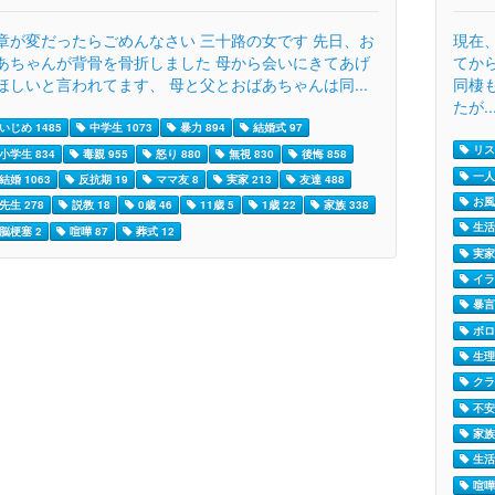
章が変だったらごめんなさい 三十路の女です 先日、お
現在
あちゃんが背骨を骨折しました 母から会いにきてあげ
てか
ほしいと言われてます、 母と父とおばあちゃんは同...
同棲
たが..
いじめ 1485
中学生 1073
暴力 894
結婚式 97
リス
小学生 834
毒親 955
怒り 880
無視 830
後悔 858
一人
結婚 1063
反抗期 19
ママ友 8
実家 213
友達 488
お風
先生 278
説教 18
0歳 46
11歳 5
1歳 22
家族 338
生活
脳梗塞 2
喧嘩 87
葬式 12
実家
イラ
暴言 
ボロ
生理 
クラ
不安 
家族 
生活 
喧嘩 