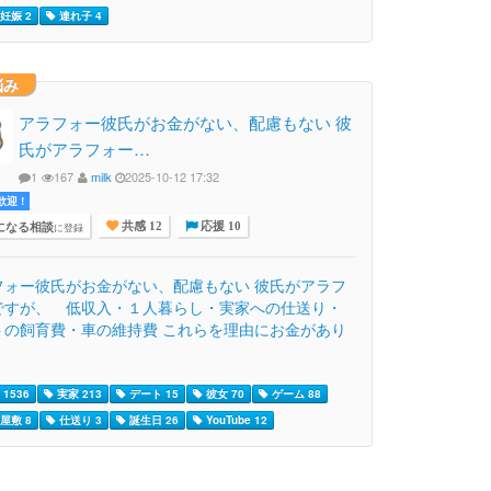
妊娠 2
連れ子 4
悩み
アラフォー彼氏がお金がない、配慮もない 彼
氏がアラフォー…
1
167
milk
2025-10-12 17:32
迎 !
になる相談
に登録
共感 12
応援 10
フォー彼氏がお金がない、配慮もない 彼氏がアラフ
ですが、 低収入・１人暮らし・実家への仕送り・
トの飼育費・車の維持費 これらを理由にお金があり
1536
実家 213
デート 15
彼女 70
ゲーム 88
屋敷 8
仕送り 3
誕生日 26
YouTube 12