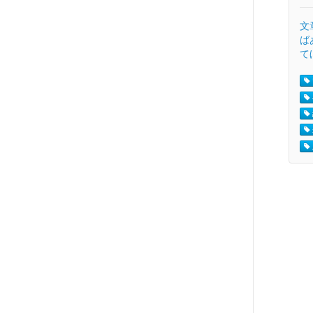
文
ば
て