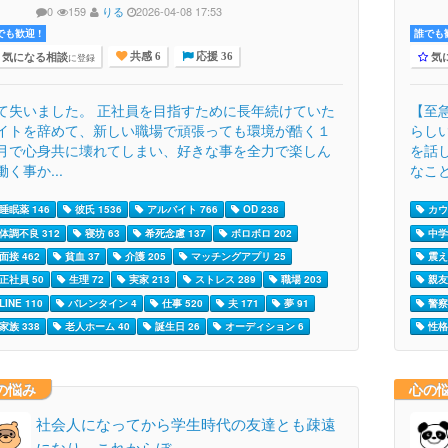
0
159
りる
2026-04-08 17:53
でも歓迎 !
誰でも歓
気になる相談
気
に登録
共感 6
応援 36
て失いました。 正社員を目指すために長年続けていた
【至
イトを辞めて、新しい職場で頑張っても環境が酷く１
らし
月で心身共に壊れてしまい、好きな事を全力で楽しん
を話
働く事か...
なこと.
睡眠薬 146
彼氏 1536
アルバイト 766
OD 238
カウ
体調不良 312
寝坊 63
希死念慮 137
ボロボロ 202
中学
面接 462
貧血 37
介護 205
マッチングアプリ 25
震え 
正社員 50
生理 72
実家 213
ストレス 289
職場 203
親友 
LINE 110
バレンタイン 4
仕事 520
夫 171
夢 91
警察 
家族 338
老人ホーム 40
誕生日 26
オーディション 6
性格 
の悩み
心の
社会人になってから学生時代の友達とも疎遠
になり、これからぼ…