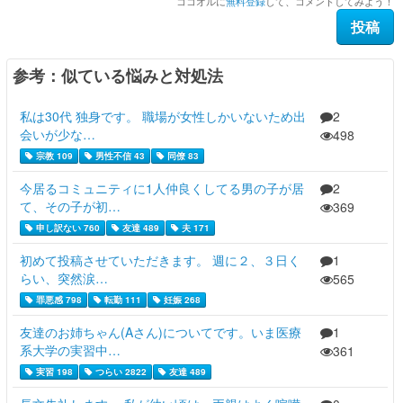
ココオルに
無料登録
して、コメントしてみよう！
参考：似ている悩みと対処法
私は30代 独身です。 職場が女性しかいないため出
2
会いが少な…
498
宗教 109
男性不信 43
同僚 83
今居るコミュニティに1人仲良くしてる男の子が居
2
て、その子が初…
369
申し訳ない 760
友達 489
夫 171
初めて投稿させていただきます。 週に２、３日く
1
らい、突然涙…
565
罪悪感 798
転勤 111
妊娠 268
友達のお姉ちゃん(Aさん)についてです。いま医療
1
系大学の実習中…
361
実習 198
つらい 2822
友達 489