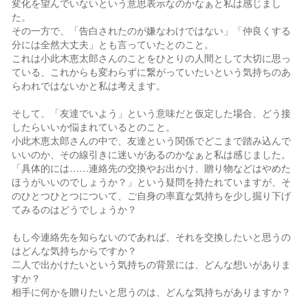
変化を望んでいないという意思表示なのかなぁと私は感じまし
た。
その一方で、「告白されたのが嫌なわけではない」「仲良くする
分には全然大丈夫」とも言っていたとのこと。
これは小此木恵太郎さんのことをひとりの人間として大切に思っ
ている、これからも変わらずに繋がっていたいという気持ちのあ
らわれではないかと私は考えます。
そして、「友達でいよう」という意味だと仮定した場合、どう接
したらいいか悩まれているとのこと。
小此木恵太郎さんの中で、友達という関係でどこまで踏み込んで
いいのか、その線引きに迷いがあるのかなぁと私は感じました。
「具体的には……連絡先の交換やお出かけ、贈り物などはやめた
ほうがいいのでしょうか？」という疑問を持たれていますが、そ
のひとつひとつについて、ご自身の率直な気持ちを少し掘り下げ
てみるのはどうでしょうか？
もし今連絡先を知らないのであれば、それを交換したいと思うの
はどんな気持ちからですか？
二人で出かけたいという気持ちの背景には、どんな想いがありま
すか？
相手に何かを贈りたいと思うのは、どんな気持ちがありますか？