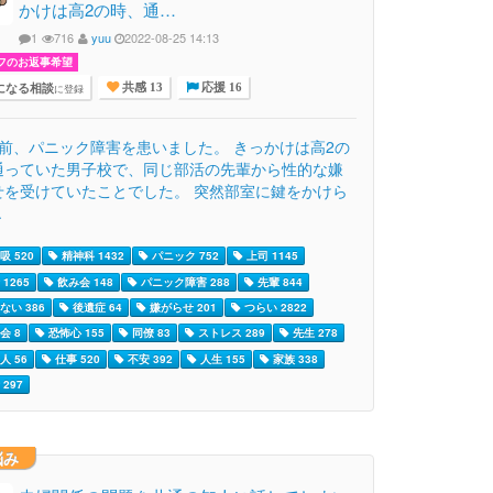
かけは高2の時、通…
1
716
yuu
2022-08-25 14:13
フのお返事希望
になる相談
に登録
共感 13
応援 16
程前、パニック障害を患いました。 きっかけは高2の
通っていた男子校で、同じ部活の先輩から性的な嫌
せを受けていたことでした。 突然部室に鍵をかけら
.
吸 520
精神科 1432
パニック 752
上司 1145
1265
飲み会 148
パニック障害 288
先輩 844
ない 386
後遺症 64
嫌がらせ 201
つらい 2822
会 8
恐怖心 155
同僚 83
ストレス 289
先生 278
人 56
仕事 520
不安 392
人生 155
家族 338
297
悩み