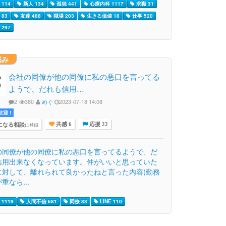
114
新人 134
孤独 441
心療内科 1117
求職 31
83
友達 488
職場 203
生きる価値 18
仕事 520
297
悩み
会社の同僚が他の同僚に私の悪口を言ってる
ようで、だれも信用…
2
380
めぐ
2023-07-18 14:08
迎 !
になる相談
に登録
共感 6
応援 22
の同僚が他の同僚に私の悪口を言ってるようで、だ
信用出来なくなっています。仲がいいと思っていた
に対して、離れられて良かったねと言った内容(勤務
重なら...
1119
人間不信 681
同僚 83
LINE 110