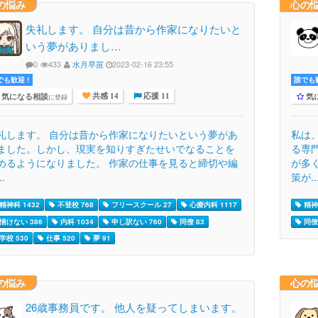
の悩み
心の
失礼します。 自分は昔から作家になりたいと
いう夢がありまし…
0
433
水月早苗
2023-02-16 23:55
でも歓迎 !
誰でも歓
気になる相談
気
に登録
共感 14
応援 11
礼します。 自分は昔から作家になりたいという夢があ
私は
ました。しかし、現実を知りすぎたせいでなることを
る専
めるようになりました。 作家の仕事を見ると締切や編
が多
..
策が..
精神科 1432
不登校 768
フリースクール 27
心療内科 1117
精神科
情けない 386
内科 1034
申し訳ない 760
同僚 83
同僚 
学校 530
仕事 520
夢 91
の悩み
心の
26歳事務員です。 他人を疑ってしまいます。