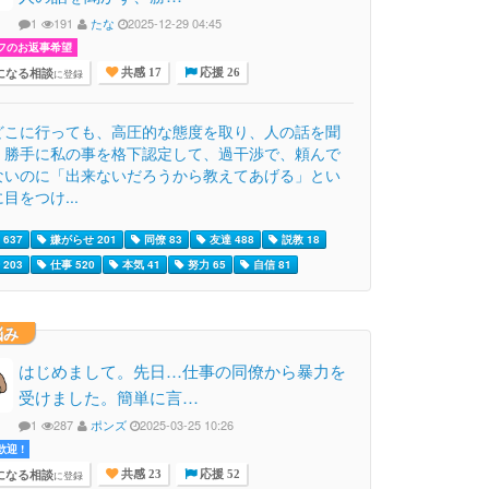
1
191
たな
2025-12-29 04:45
フのお返事希望
になる相談
に登録
共感 17
応援 26
どこに行っても、高圧的な態度を取り、人の話を聞
、勝手に私の事を格下認定して、過干渉で、頼んで
ないのに「出来ないだろうから教えてあげる」とい
目をつけ...
637
嫌がらせ 201
同僚 83
友達 488
説教 18
203
仕事 520
本気 41
努力 65
自信 81
悩み
はじめまして。先日…仕事の同僚から暴力を
受けました。簡単に言…
1
287
ポンズ
2025-03-25 10:26
迎 !
になる相談
に登録
共感 23
応援 52