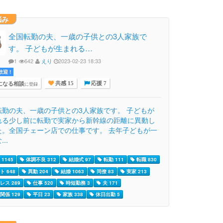
悩み
全国転勤の夫、一歳の子供との3人家族で
す。 子どもが生まれる…
1
642
えり
2023-02-23 18:33
迎 !
になる相談
に登録
共感 15
応援 7
転勤の夫、一歳の子供との3人家族です。 子どもが
れる少し前に転勤で実家から新幹線の距離に異動し
た。全国チェーン店での仕事です。 去年子どもが一
..
1145
体調不良 312
結婚式 97
転勤 111
転職 830
ト 648
異動 204
結婚 1063
同僚 83
実家 213
レス 289
仕事 520
時短勤務 3
夫 171
関係 129
平日 23
家族 338
休日出勤 5