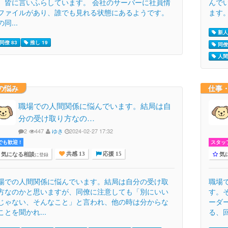
、皆に言いふらしています。 会社のサーバーに社員情
んで
ファイルがあり、誰でも見れる状態にあるようです。
ます。
同...
新人 
同僚 83
推し 19
同僚 
人間
の悩み
仕事
職場での人間関係に悩んでいます。結局は自
分の受け取り方なの…
2
447
ゆき
2024-02-27 17:32
でも歓迎 !
スタッ
気になる相談
気
に登録
共感 13
応援 15
場での人間関係に悩んでいます。結局は自分の受け取
職場
方なのかと思いますが、同僚に注意しても「別にいい
す。
じゃない、そんなこと」と言われ、他の時は分からな
ーダ
ことを聞かれ...
る、回.