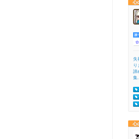
心
誰
失
り
諦
集.
心