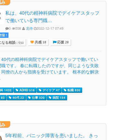
悩み
私は、40代の精神科病院でデイケアスタッフ
で働いている専門職…
0
558
北侍
2022-12-17 07:49
迎 !
になる相談
に登録
共感 18
応援 20
、40代の精神科病院でデイケアスタッフで働いてい
門職です。 春に転職したのですが、同じような失敗
く同僚の人から指摘を受けています。 根本的な解決
.
 1432
ADHD 518
デイケア 47
転職 830
83
40代 22
仕事 520
病院 154
悩み
5年程前、パニック障害を患いました。 きっ