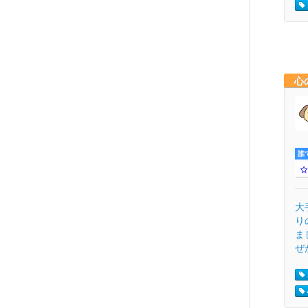
心
誰
大
り
ま
ぜ