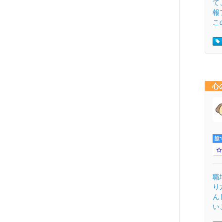
て
報
この
心
誰
職
り
ん
い