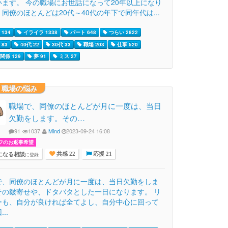
います。 今の職場にお世話になって20年以上になり
同僚のほとんどは20代～40代の年下で同年代は...
134
イライラ 1338
パート 648
つらい 2822
83
40代 22
30代 33
職場 203
仕事 520
関係 129
夢 91
ミス 27
・職場の悩み
職場で、同僚のほとんどが月に一度は、当日
欠勤をします。その…
91
1037
Mind
2023-09-24 16:08
フのお返事希望
になる相談
に登録
共感 22
応援 21
で、同僚のほとんどが月に一度は、当日欠勤をしま
その皺寄せや、ドタバタとした一日になります。 リ
ーも、自分が良ければ全てよし、自分中心に回って
..