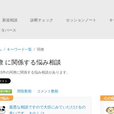
新規相談
診断チェック
セッションノート
キ
メタバース
ム
キーワード一覧
同僚
僚 に関係する悩み相談
83件の同僚に関係する悩み相談があります。
閲覧数順
コメント数順
の並び替え
の悩み
心の
最悪な相談ですので大目にみていただけるの
幸いです。 わたしは…