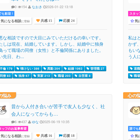
0
154
なおき
2026-01-22 13:18
でも歓迎 !
スタッ
気になる相談
気
に登録
共感 15
応援 24
悪な相談ですので大目にみていただけるの幸いです。
私は
たしは現在、結婚しています。しかし、結婚中に独身
かず
偽って職場の同僚（女性）と不倫関係にありました。
もい
い先日、わ...
う人に
不倫 179
情けない 386
異動 204
結婚 1063
管理職 27
退職 
同僚 83
独身 67
実家 213
職場 203
自営業 8
職場 
の悩み
心の
昔から人付き合いが苦手で友人も少なく、社
会人になってからも…
6
437
ゆな
2025-06-19 10:35
タッフのお返事希望
誰でも歓
気になる相談
気
に登録
共感 16
応援 18