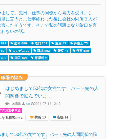
めまして。先日…仕事の同僚から暴力を受けまし
簡単に言うと…仕事終わった後に会社の同僚３人が
に言ったそうです。そこで私の話題になり陰口を言
わないの話...
894
怒り 880
陰口 267
解雇 55
弁護士 75
83
コンビニ 20
職場 203
警察 41
仕事 520
392
病院 154
慰謝料 4
・職場の悩み
はじめまして50代の女性です。パート先の人
間関係で悩んでいま…
1
588
jun
2024-07-14 12:12
フのお返事希望
になる相談
に登録
共感 13
応援 14
めまして50代の女性です。パート先の人間関係で悩