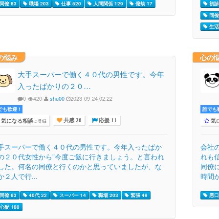
同僚 83
職場 203
仕事 520
人間関係 129
億劫 17
初診 
同僚 
生活 
の悩み
心の
大手スーパーで働く４０代の男性です。今年
入ったばかりの２０…
0
420
shu00
2023-09-24 02:22
でも歓迎 !
誰でも歓
気になる相談
気
に登録
共感 20
応援 11
手スーパーで働く４０代の男性です。今年入ったばか
会社
の２０代女性から”今度ご飯に行きましょう。と言われ
れも
した。何名の同僚と行くのかと思っていましたが、な
同僚
か２人で行...
時間が
同僚 83
40代 22
スーパー 14
職場 203
緊張 49
悪口 
心配 188