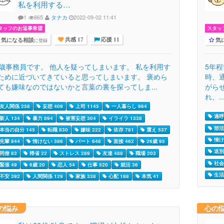
私を利用する…
1
865
タナカ
2022-09-02 11:41
タッフのお返事希望
スタッ
気になる相談
気
に登録
共感 17
応援 11
6歳事務員です。 他人を疑ってしまいます。 私を利用す
5年
ために近づいてきていると思ってしまいます。 褒めら
時、
ても嫌味なのではないかと言葉の裏を探ってしま...
がら
れ、..
友人関係 258
妄想 409
上司 1145
一人暮らし 964
過呼
新人 134
暴力 894
被害妄想 304
イライラ 1338
部活 
本当の自分 145
転職 830
嫌味 222
依存 781
震え 537
情け
先輩 844
情けない 386
パート 648
面接 462
26歳 95
送別
同僚 83
帰省 22
ストレス 289
友達 488
職場 203
社会
緊張 49
6歳 20
恋人 54
仕事 520
就活 36
生活 
不安 392
人間関係 129
家族 338
心配 188
本気 41
の悩み
心の