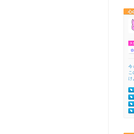
心
ス
今
こ
け