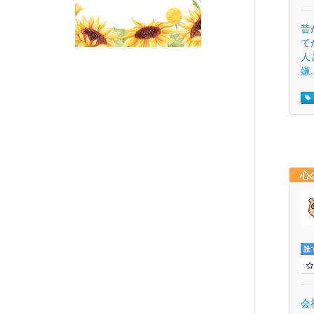
昔
て
人
嫌.
心
誰
会