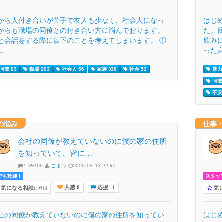
から人付き合いが苦手で友人も少なく、社会人になっ
はじ
からも職場の同僚との付き合い方に悩んでおります。
た。
と会話をする際に以下のことを考えてしまいます。 ①
飲み
..
った言
同僚 83
職場 203
社会人 56
家族 338
社会 53
暴力 
同僚 
不安 
の悩み
仕事
会社の同僚が教えていないのに僕の家の住所
を知っていて、皆に…
1
405
こまつ
2025-03-13 22:57
でも歓迎 !
スタッ
気になる相談
気
に登録
共感 8
応援 11
社の同僚が教えていないのに僕の家の住所を知ってい
はじ