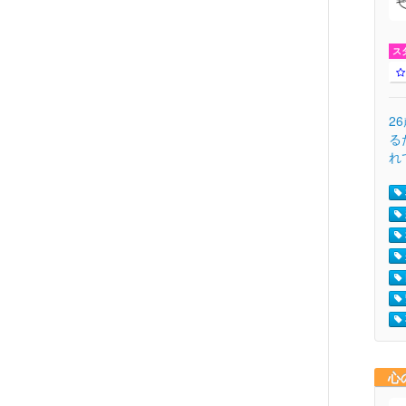
ス
2
る
れ
心