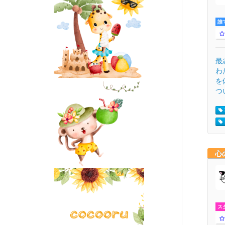
誰
最
わ
を
つ
心
ス