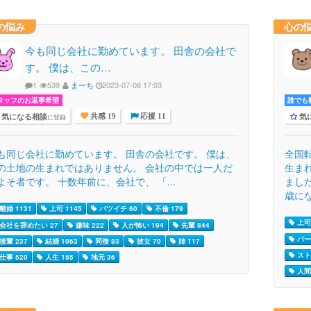
の悩み
心の
今も同じ会社に勤めています。 田舎の会社で
す。 僕は、この…
1
539
まーち
2023-07-08 17:03
タッフのお返事希望
誰でも歓
気になる相談
気
に登録
共感 19
応援 11
も同じ会社に勤めています。 田舎の会社です。 僕は、
全国
の土地の生まれではありません。 会社の中では一人だ
生ま
よそ者です。 十数年前に、会社で、 「...
まし
歳にな.
離婚 1131
上司 1145
バツイチ 60
不倫 179
上司 
会社を辞めたい 27
嫌味 222
人が怖い 194
先輩 844
パー
後輩 237
結婚 1063
同僚 83
彼女 70
姉 117
スト
仕事 520
人生 155
地元 36
人間