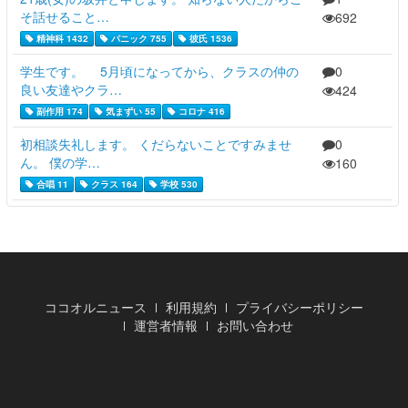
そ話せること…
692
精神科 1432
パニック 755
彼氏 1536
学生です。 5月頃になってから、クラスの仲の
0
良い友達やクラ…
424
副作用 174
気まずい 55
コロナ 416
初相談失礼します。 くだらないことですみませ
0
ん。 僕の学…
160
合唱 11
クラス 164
学校 530
ココオルニュース
利用規約
プライバシーポリシー
運営者情報
お問い合わせ