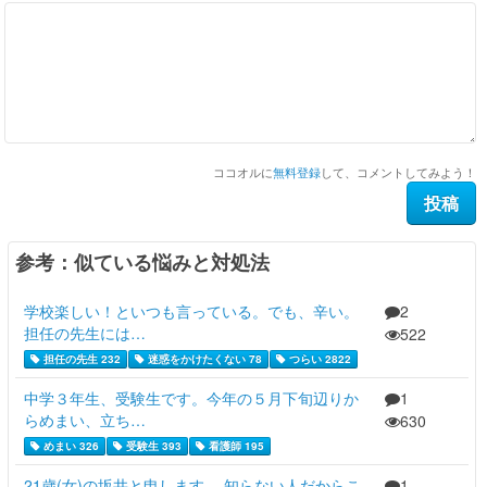
ココオルに
無料登録
して、コメントしてみよう！
参考：似ている悩みと対処法
学校楽しい！といつも言っている。でも、辛い。
2
担任の先生には…
522
担任の先生 232
迷惑をかけたくない 78
つらい 2822
中学３年生、受験生です。今年の５月下旬辺りか
1
らめまい、立ち…
630
めまい 326
受験生 393
看護師 195
21歳(女)の坂井と申します。 知らない人だからこ
1