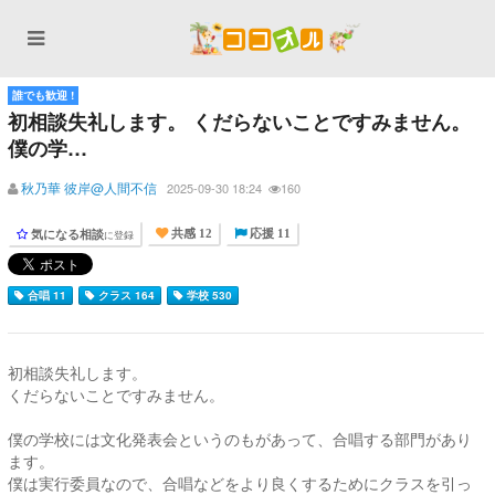
誰でも歓迎 !
初相談失礼します。 くだらないことですみません。
僕の学…
秋乃華 彼岸@人間不信
2025-09-30 18:24
160
気になる相談
に登録
共感 12
応援 11
合唱 11
クラス 164
学校 530
初相談失礼します。
くだらないことですみません。
僕の学校には文化発表会というのもがあって、合唱する部門があり
ます。
僕は実行委員なので、合唱などをより良くするためにクラスを引っ