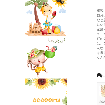
相談
自分
なと
にい
家庭
で、
任の
は、
んな
を書
なん
202