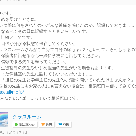
伸です。
じめを受けたときに、
：いつ誰に何をされたのかどんな苦痛を感じたのか、記録しておきましょ
るべくその日に記録すると良いらしいです。
拠としてです。
付が分かる状態で保存してください。
：クラスルームさんがご自身で自分の家もヤバいといっていらっしゃるの
護者に話せるなら一緒に学校にも話してください。
頼できる先生を頼ってください。
徒指導の先生やいじめ担当の先生がいる場合もあります。
た保健室の先生に話してもいいと思いますよ。
担任の先生と学年主任の先生2人で話を聞いていただけませんか？」
：学校の先生にもお家の人にも言えない場合は、相談窓口を使ってみてく
s://talkme.jp/
はあなたのいばしょっていう相談窓口です。
クラスルーム
役に立った
共感
応援
5-11-06 17:14