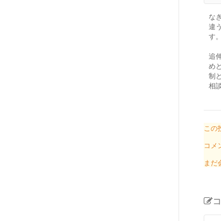
な
違
す
追
め
制
相
この
コメ
まだ