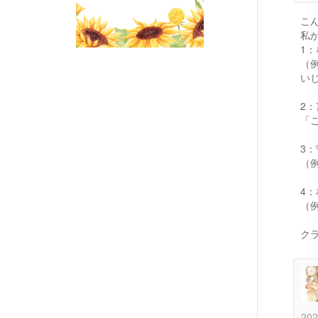
こ
私
1
（
い
2
「
3
（
4
（
ク
202