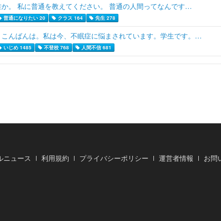
誰か。 私に普通を教えてください。 普通の人間ってなんです…
普通になりたい 20
クラス 164
先生 278
こんばんは。私は今、不眠症に悩まされています。学生です。…
いじめ 1485
不登校 768
人間不信 681
ルニュース
利用規約
プライバシーポリシー
運営者情報
お問