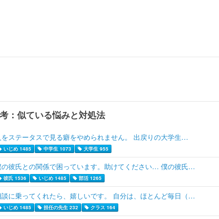
考：似ている悩みと対処法
人をステータスで見る癖をやめられません。 出戻りの大学生…
いじめ 1485
中学生 1073
大学生 955
僕の彼氏との関係で困っています。助けてください… 僕の彼氏…
彼氏 1536
いじめ 1485
部活 1265
相談に乗ってくれたら、嬉しいです。 自分は、ほとんど毎日（…
いじめ 1485
担任の先生 232
クラス 164