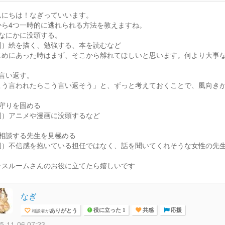
んにちは！なぎっていいます。
から4つ一時的に逃れられる方法を教えますね。
：なにかに没頭する。
例）絵を描く、勉強する、本を読むなど
じめにあった時はまず、そこから離れてほしいと思います。何より大事
：言い返す。
こう言われたらこう言い返そう」と、ずっと考えておくことで、風向き
：守りを固める
例）アニメや漫画に没頭するなど
：相談する先生を見極める
例）不信感を抱いている担任ではなく、話を聞いてくれそうな女性の先
ラスルームさんのお役に立てたら嬉しいです
なぎ
ありがとう
相談者が
役に立った 1
共感
応援
5-11-06 07:23