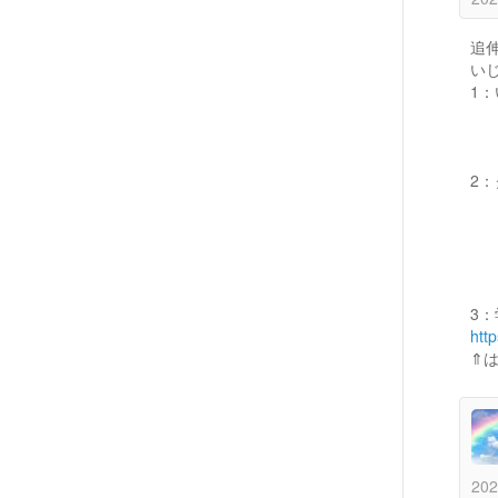
追
い
1
な
証
日
2
保
信
生
ま
「
3
http
⇑
202