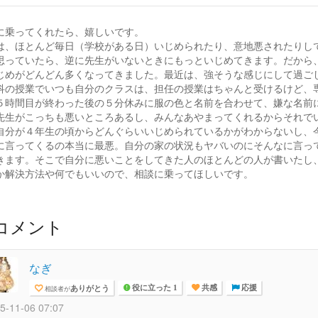
に乗ってくれたら、嬉しいです。
は、ほとんど毎日（学校がある日）いじめられたり、意地悪されたりし
思っていたら、逆に先生がいないときにもっといじめてきます。だから
じめがどんどん多くなってきました。最近は、強そうな感じにして過ご
科の授業でいつも自分のクラスは、担任の授業はちゃんと受けるけど、
５時間目が終わった後の５分休みに服の色と名前を合わせて、嫌な名前
先生がこっちも悪いところあるし、みんなあやまってくれるからそれで
自分が４年生の頃からどんぐらいいじめられているかがわからないし、
に言ってくるの本当に最悪。自分の家の状況もヤバいのにそんなに言っ
きます。そこで自分に悪いことをしてきた人のほとんどの人が書いたし
か解決方法や何でもいいので、相談に乗ってほしいです。
コメント
なぎ
ありがとう
相談者が
役に立った 1
共感
応援
5-11-06 07:07