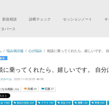
新規相談
診断チェック
セッションノート
キ
メタバース
ム
悩み掲示版
心の悩み
相談に乗ってくれたら、嬉しいです。 
歓迎 !
談に乗ってくれたら、嬉しいです。 自分
ラスルーム
2025-11-05 20:35
196
になる相談
に登録
共感 14
応援 27
め 1485
担任の先生 232
クラス 164
先生 278
授業 130
学校 530