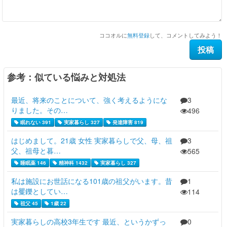
ココオルに
無料登録
して、コメントしてみよう！
参考：似ている悩みと対処法
最近、将来のことについて、強く考えるようにな
3
りました。その…
496
眠れない 391
実家暮らし 327
発達障害 819
はじめまして。21歳 女性 実家暮らしで父、母、祖
3
父、祖母と暮…
565
睡眠薬 146
精神科 1432
実家暮らし 327
私は施設にお世話になる101歳の祖父がいます。昔
1
は矍鑠としてい…
114
祖父 45
1歳 22
実家暮らしの高校3年生です 最近、というかずっ
0