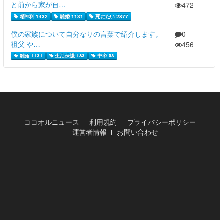
と前から家が自…
472
精神科 1432
離婚 1131
死にたい 2877
僕の家族について自分なりの言葉で紹介します。
0
祖父 や…
456
離婚 1131
生活保護 183
中卒 53
ココオルニュース
利用規約
プライバシーポリシー
運営者情報
お問い合わせ