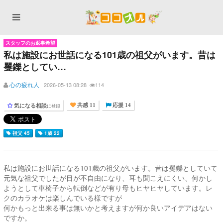
スタッフのお返事希望
私は施設にお世話になる101歳の祖父がいます。昔は
矍鑠としてい…
心の疲れ人
2026-05-13 08:28
114
気になる相談
に登録
共感 11
応援 14
祖父 45
1歳 22
私は施設にお世話になる101歳の祖父がいます。昔は矍鑠としていて
元気な祖父でしたが目が不自由になり、耳も聞こえにくい、何かし
ようとして車椅子から転倒などが有り母もヒヤヒヤしています。レ
クのカラオケは楽しんでいる様ですが
何かもっと出来る事は無いかと考えますが何か良いアイデアはない
ですか。