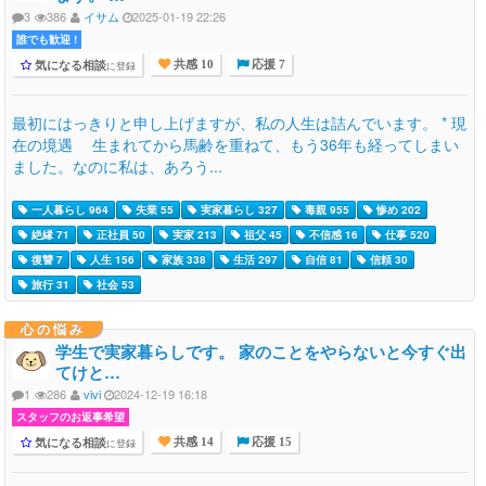
3
386
イサム
2025-01-19 22:26
誰でも歓迎 !
気になる相談
に登録
共感 10
応援 7
最初にはっきりと申し上げますが、私の人生は詰んでいます。 * 現
在の境遇 生まれてから馬齢を重ねて、もう36年も経ってしまい
ました。なのに私は、あろう...
一人暮らし 964
失業 55
実家暮らし 327
毒親 955
惨め 202
絶縁 71
正社員 50
実家 213
祖父 45
不信感 16
仕事 520
復讐 7
人生 156
家族 338
生活 297
自信 81
信頼 30
旅行 31
社会 53
心の悩み
学生で実家暮らしです。 家のことをやらないと今すぐ出
てけと…
1
286
vivi
2024-12-19 16:18
スタッフのお返事希望
気になる相談
に登録
共感 14
応援 15