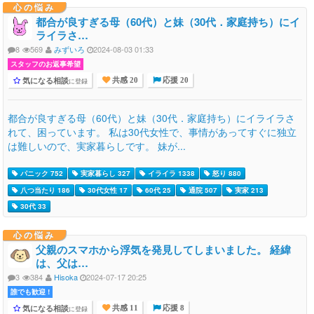
心の悩み
都合が良すぎる母（60代）と妹（30代．家庭持ち）にイ
ライラさ…
8
569
みずいろ
2024-08-03 01:33
スタッフのお返事希望
気になる相談
に登録
共感 20
応援 20
都合が良すぎる母（60代）と妹（30代．家庭持ち）にイライラさ
れて、困っています。 私は30代女性で、事情があってすぐに独立
は難しいので、実家暮らしです。 妹が...
パニック 752
実家暮らし 327
イライラ 1338
怒り 880
八つ当たり 186
30代女性 17
60代 25
通院 507
実家 213
30代 33
心の悩み
父親のスマホから浮気を発見してしまいました。 経緯
は、父は…
3
384
Hisoka
2024-07-17 20:25
誰でも歓迎 !
気になる相談
に登録
共感 11
応援 8