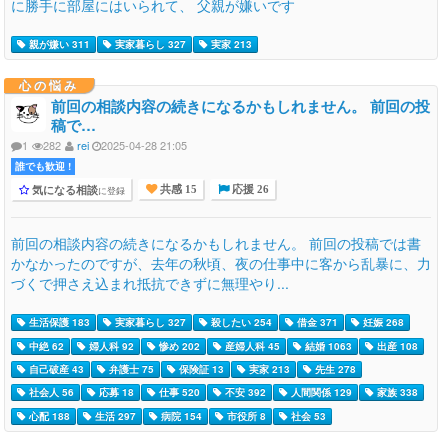
に勝手に部屋にはいられて、 父親が嫌いです
親が嫌い 311
実家暮らし 327
実家 213
心の悩み
前回の相談内容の続きになるかもしれません。 前回の投
稿で…
1
282
rei
2025-04-28 21:05
誰でも歓迎 !
気になる相談
に登録
共感 15
応援 26
前回の相談内容の続きになるかもしれません。 前回の投稿では書
かなかったのですが、去年の秋頃、夜の仕事中に客から乱暴に、力
づくで押さえ込まれ抵抗できずに無理やり...
生活保護 183
実家暮らし 327
殺したい 254
借金 371
妊娠 268
中絶 62
婦人科 92
惨め 202
産婦人科 45
結婚 1063
出産 108
自己破産 43
弁護士 75
保険証 13
実家 213
先生 278
社会人 56
応募 18
仕事 520
不安 392
人間関係 129
家族 338
心配 188
生活 297
病院 154
市役所 8
社会 53