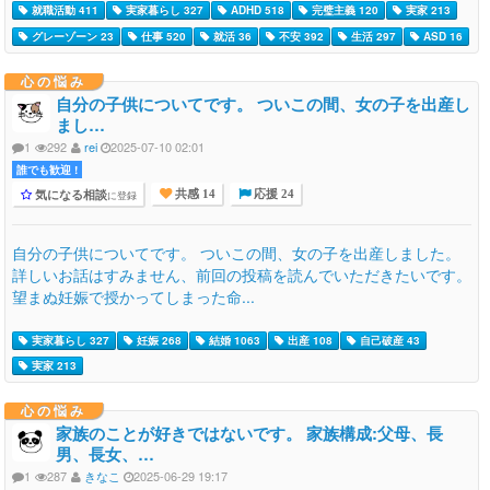
就職活動 411
実家暮らし 327
ADHD 518
完璧主義 120
実家 213
グレーゾーン 23
仕事 520
就活 36
不安 392
生活 297
ASD 16
心の悩み
自分の子供についてです。 ついこの間、女の子を出産し
まし…
1
292
rei
2025-07-10 02:01
誰でも歓迎 !
気になる相談
に登録
共感 14
応援 24
自分の子供についてです。 ついこの間、女の子を出産しました。
詳しいお話はすみません、前回の投稿を読んでいただきたいです。
望まぬ妊娠で授かってしまった命...
実家暮らし 327
妊娠 268
結婚 1063
出産 108
自己破産 43
実家 213
心の悩み
家族のことが好きではないです。 家族構成:父母、長
男、長女、…
1
287
きなこ
2025-06-29 19:17