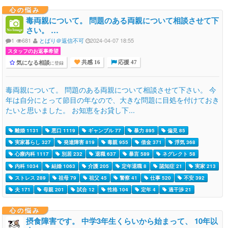
心の悩み
毒両親について。 問題のある両親について相談させて下
さい。 …
1
681
とばり＠返信不可
2024-04-07 18:55
スタッフのお返事希望
気になる相談
に登録
共感 16
応援 47
毒両親について。 問題のある両親について相談させて下さい。 今
年は自分にとって節目の年なので、大きな問題に目処を付けておき
たいと思いました。 お知恵をお貸し下...
離婚 1131
悪口 1119
ギャンブル 77
暴力 895
偏見 85
実家暮らし 327
発達障害 819
毒親 955
借金 371
浮気 368
心療内科 1117
別居 232
退職 637
暴言 589
ネグレクト 58
内科 1034
結婚 1063
介護 205
定年退職 8
認知症 21
実家 213
ストレス 289
祖母 79
祖父 45
警察 41
仕事 520
不安 392
夫 171
母親 201
試合 12
性格 104
定年 4
過干渉 21
心の悩み
摂食障害です。 中学3年生くらいから始まって、 10年以