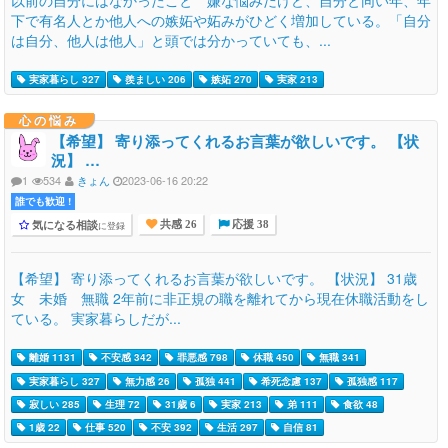
下で有名人とか他人への嫉妬や妬みがひどく増加している。「自分
は自分、他人は他人」と頭では分かっていても、...
実家暮らし 327
羨ましい 206
嫉妬 270
実家 213
心の悩み
【希望】 寄り添ってくれるお言葉が欲しいです。 【状
況】 …
1
534
きょん
2023-06-16 20:22
誰でも歓迎 !
気になる相談
に登録
共感 26
応援 38
【希望】 寄り添ってくれるお言葉が欲しいです。 【状況】 31歳
女 未婚 無職 2年前に非正規の職を離れてから現在休職活動をし
ている。 実家暮らしだが...
離婚 1131
不安感 342
罪悪感 798
休職 450
無職 341
実家暮らし 327
無力感 26
孤独 441
希死念慮 137
孤独感 117
寂しい 285
生理 72
31歳 6
実家 213
弟 111
食欲 48
1歳 22
仕事 520
不安 392
生活 297
自信 81