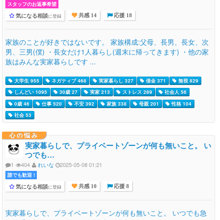
スタッフのお返事希望
気になる相談
に登録
共感 14
応援 18
家族のことが好きではないです。 家族構成:父母、長男、長女、次
男、三男(僕) ・長女だけ1人暮らし(週末に帰ってきます) ・他の家
族はみんな実家暮らしです ...
大学生 955
ネガティブ 468
実家暮らし 327
借金 371
無視 829
しんどい 1095
30歳 27
実家 213
ストレス 289
社会人 56
0歳 46
仕事 520
不安 392
家族 338
母親 201
性格 104
社会 53
心の悩み
実家暮らしで、プライベートゾーンが何も無いこと。 い
つでも…
1
404
れいな
2025-05-08 01:21
誰でも歓迎 !
気になる相談
に登録
共感 10
応援 8
実家暮らしで、プライベートゾーンが何も無いこと。 いつでも急