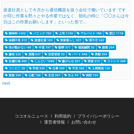
派遣社員として今月から通信機器を扱う会社で働いています です
が同じ作業を黙々とやる作業ではなく、朝礼の時に「◯◯さんは今
日はこの作業お願いします」といった形で...
精神科 1432
パニック 752
上司 1145
アルバイト 766
悪口 1119
体調不良 312
派遣社員 103
実家暮らし 327
理不尽 342
体が動かない 60
中退 197
動悸 371
場面緘黙 32
腹痛 254
嫌味 222
退職 637
別室登校 33
パート 648
異動 204
自傷行為 460
しんどい 1095
嫌がらせ 201
実家 213
ストレス 289
コンビニ 20
学校 530
仕事 520
不安 392
人間関係 129
家族 338
心配 188
生活 297
甘え 93
病院 154
next
ココオルニュース
利用規約
プライバシーポリシー
運営者情報
お問い合わせ