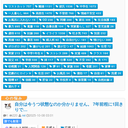
リストカット 757
離婚 1131
彼氏 1536
中学生 1073
一人暮らし 964
高校生 1470
不登校 768
情緒不安定 433
お風呂に入れない 15
OD 238
同棲 289
家出 306
生活保護 183
暴力 895
葛藤 119
自暴自棄 104
実家暮らし 327
育児放棄 26
虐待 610
妊娠 268
イライラ 1338
吐き気 743
別居 232
再婚 182
暴言 589
婦人科 92
自信がない 181
情けない 386
ボロボロ 202
嫌がらせ 201
腹が立つ 47
結婚 1063
生理 72
実家 213
中学1年生 6
ストレス 289
友達 489
クラス 164
祖父 45
学校 530
姉 117
仕事 520
不安 392
夫 171
幼稚園 31
人間関係 129
夢 91
家族 338
母親 201
家事 61
悲劇のヒロイン 9
生活 297
お風呂 34
億劫 17
自信 81
洗濯 20
喧嘩 87
信頼 30
貯金 22
市役所 8
保育園 14
自然妊娠 2
連れ子 4
心の悩み
自分は今うつ状態なのか分かりません。 7年前程に1回き
りで…
1
220
rei
2025-10-08 03:01
誰でも歓迎 !
気になる相談
共感 9
応援 15