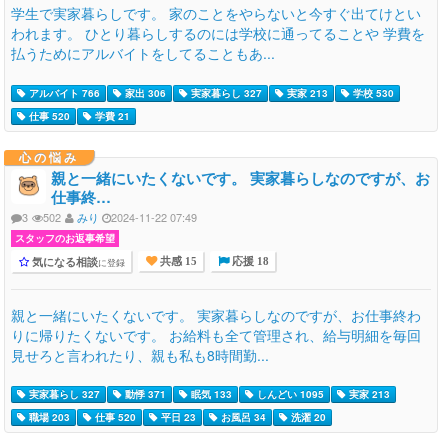
学生で実家暮らしです。 家のことをやらないと今すぐ出てけとい
われます。 ひとり暮らしするのには学校に通ってることや 学費を
払うためにアルバイトをしてることもあ...
アルバイト 766
家出 306
実家暮らし 327
実家 213
学校 530
仕事 520
学費 21
心の悩み
親と一緒にいたくないです。 実家暮らしなのですが、お
仕事終…
3
502
みり
2024-11-22 07:49
スタッフのお返事希望
気になる相談
に登録
共感 15
応援 18
親と一緒にいたくないです。 実家暮らしなのですが、お仕事終わ
りに帰りたくないです。 お給料も全て管理され、給与明細を毎回
見せろと言われたり、親も私も8時間勤...
実家暮らし 327
動悸 371
眠気 133
しんどい 1095
実家 213
職場 203
仕事 520
平日 23
お風呂 34
洗濯 20