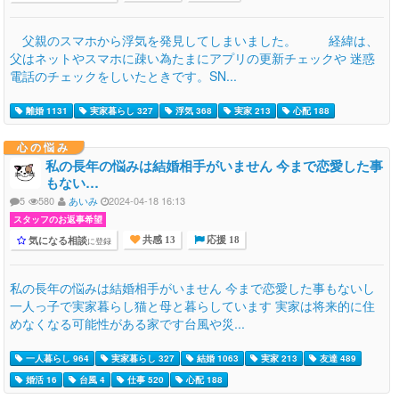
父親のスマホから浮気を発見してしまいました。 経緯は、
父はネットやスマホに疎い為たまにアプリの更新チェックや 迷惑
電話のチェックをしいたときです。SN...
離婚 1131
実家暮らし 327
浮気 368
実家 213
心配 188
心の悩み
私の長年の悩みは結婚相手がいません 今まで恋愛した事
もない…
5
580
あいみ
2024-04-18 16:13
スタッフのお返事希望
気になる相談
に登録
共感 13
応援 18
私の長年の悩みは結婚相手がいません 今まで恋愛した事もないし
一人っ子で実家暮らし猫と母と暮らしています 実家は将来的に住
めなくなる可能性がある家です台風や災...
一人暮らし 964
実家暮らし 327
結婚 1063
実家 213
友達 489
婚活 16
台風 4
仕事 520
心配 188