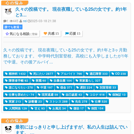
心の悩み
久々の投稿です。 現在夜職している25の女です。約1年
と3…
1
445
rei
2025-03-18 21:38
誰でも歓迎 !
気になる相談
に登録
共感 15
応援 15
久々の投稿です。 現在夜職している25の女です。約1年と3ヶ月勤
務しております。 中学時代別室登校、高校にも入学しましたが1年
で中退。その後アルバイ...
精神科 1432
死にたい 2877
アルバイト 766
適応障害 333
OD 238
障害者手帳 92
夜職 60
自暴自棄 104
実家暮らし 327
楽になりたい 278
中退 197
借金 371
遅刻 224
別室登校 33
仕事を辞めたい 74
現実逃避 59
自己破産 43
コロナ 416
保険証 13
実家 213
診断書 23
ストレス 289
先生 278
仕事 520
人間関係 129
甘え 93
お風呂 34
億劫 17
病院 154
心の悩み
最初にはっきりと申し上げますが、私の人生は詰んでい
ます。 …