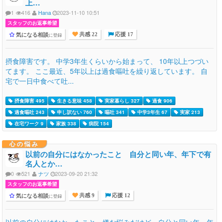
上…
1
416
Hana
2023-11-10 10:51
スタッフのお返事希望
気になる相談
に登録
共感 22
応援 17
摂食障害です。 中学3年生くらいから始まって、 10年以上つづい
てます。 ここ最近、5年以上は過食嘔吐を繰り返しています。 自
宅で一日中食べて吐...
摂食障害 495
生きる意味 458
実家暮らし 327
過食 906
過食嘔吐 243
申し訳ない 760
嘔吐 341
中学3年生 67
実家 213
在宅ワーク 9
家族 338
病院 154
心の悩み
以前の自分にはなかったこと 自分と同い年、年下で有
名人とか…
0
521
ナツ
2023-09-20 21:32
スタッフのお返事希望
気になる相談
に登録
共感 9
応援 12
以前の自分にはなかったこと 嫌な悩みだけど、自分と同い年、年