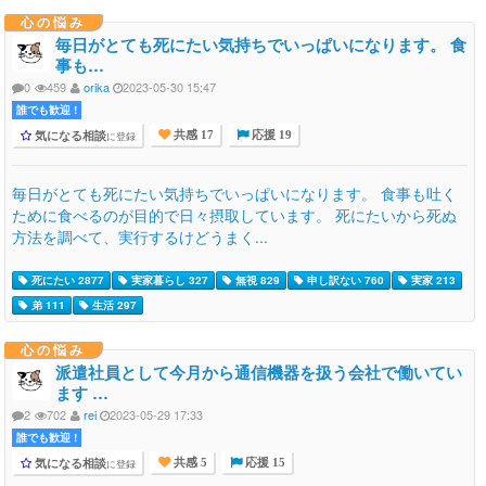
心の悩み
毎日がとても死にたい気持ちでいっぱいになります。 食
事も…
0
459
orika
2023-05-30 15:47
誰でも歓迎 !
気になる相談
に登録
共感 17
応援 19
毎日がとても死にたい気持ちでいっぱいになります。 食事も吐く
ために食べるのが目的で日々摂取しています。 死にたいから死ぬ
方法を調べて、実行するけどうまく...
死にたい 2877
実家暮らし 327
無視 829
申し訳ない 760
実家 213
弟 111
生活 297
心の悩み
派遣社員として今月から通信機器を扱う会社で働いてい
ます …
2
702
rei
2023-05-29 17:33
誰でも歓迎 !
気になる相談
に登録
共感 5
応援 15