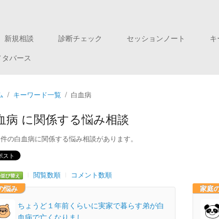
新規相談
診断チェック
セッションノート
キ
メタバース
ム
キーワード一覧
白血病
血病 に関係する悩み相談
3件の白血病に関係する悩み相談があります。
閲覧数順
コメント数順
の並び替え
の悩み
家庭
ちょうど１年前くらいに実家で暮らす弟が白
血病で亡くなりまし…