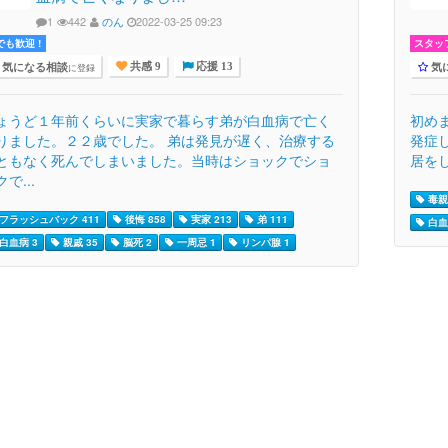
1
442
のん
2022-03-25 09:23
でも歓迎 !
スタッ
気になる相談
気
に登録
共感 9
応援 13
ょうど１年前くらいに実家で暮らす弟が白血病で亡く
初め
りました。２２歳でした。 弟は発見が遅く、治療する
発症
ともなく死んでしまいました。当時はショックでショ
居をし
で...
毒親 
フラッシュバック 411
後悔 858
実家 213
弟 111
白血
白血病 3
親戚 35
脳死 2
一周忌 1
リンパ腺 1