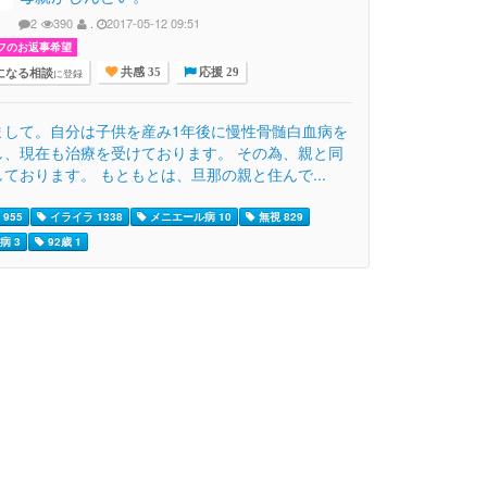
2
390
.
2017-05-12 09:51
フのお返事希望
になる相談
に登録
共感 35
応援 29
まして。自分は子供を産み1年後に慢性骨髄白血病を
し、現在も治療を受けております。 その為、親と同
ております。 もともとは、旦那の親と住んで...
955
イライラ 1338
メニエール病 10
無視 829
病 3
92歳 1