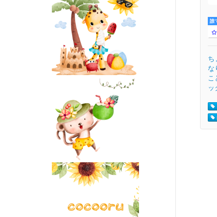
誰
ち
な
こ
ック