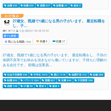
休職 450
転職 830
退職 637
診断書 23
産休 2
心の悩み
27歳女、既婚で1歳になる男の子がいます。 最近転職を
し、子…
5
716
りお
2021-06-28 23:55
誰でも歓迎 !
気になる相談
に登録
共感 9
応援 17
27歳女、既婚で1歳になる男の子がいます。 最近転職をし、子供の
体調不良等でお休みを頂きながら働いていますが、子持ちに理解の
ある会社です。 前職は従業員...
社会不安障害 340
中学生 1073
悪口 1119
体調不良 312
妊娠 268
転職 830
パワハラ 254
退職 637
先輩 844
不安障害 339
残業 129
27歳 29
育休 5
産休 2