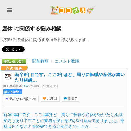
産休 に関係する悩み相談
現在2件の産休に関係する悩み相談があります。
閲覧数順
コメント数順
表示の並び替え
心の悩み
新卒9年目です。ここ2年ほど、周りに転職や産休が続い
たり組織…
1
460
ゆか
2024-05-28 20:20
誰でも歓迎 !
気になる相談
に登録
共感 16
応援 7
新卒9年目です。ここ2年ほど、周りに転職や産休が続いたり組織
変更もあり半年ごとに業務が変わるのが5回連続でありました。最
初は色々なことを経験できると前向きでしたが、...