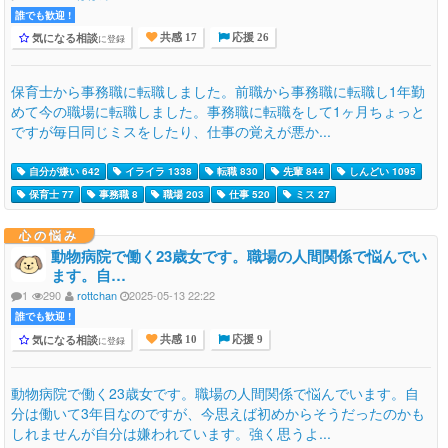
誰でも歓迎 !
気になる相談
に登録
共感 17
応援 26
保育士から事務職に転職しました。前職から事務職に転職し1年勤
めて今の職場に転職しました。事務職に転職をして1ヶ月ちょっと
ですが毎日同じミスをしたり、仕事の覚えが悪か...
自分が嫌い 642
イライラ 1338
転職 830
先輩 844
しんどい 1095
保育士 77
事務職 8
職場 203
仕事 520
ミス 27
心の悩み
動物病院で働く23歳女です。職場の人間関係で悩んでい
ます。自…
1
290
rottchan
2025-05-13 22:22
誰でも歓迎 !
気になる相談
に登録
共感 10
応援 9
動物病院で働く23歳女です。職場の人間関係で悩んでいます。自
分は働いて3年目なのですが、今思えば初めからそうだったのかも
しれませんが自分は嫌われています。強く思うよ...