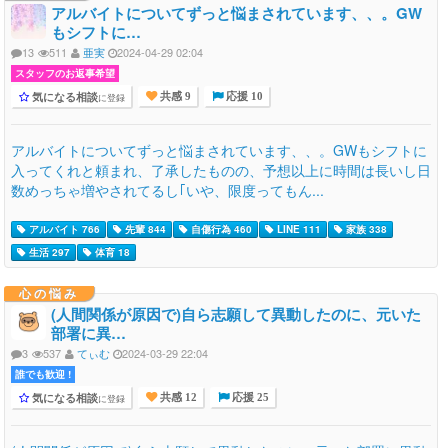
アルバイトについてずっと悩まされています、、。GW
もシフトに…
13
511
亜実
2024-04-29 02:04
スタッフのお返事希望
気になる相談
に登録
共感 9
応援 10
アルバイトについてずっと悩まされています、、。GWもシフトに
入ってくれと頼まれ、了承したものの、予想以上に時間は長いし日
数めっちゃ増やされてるし｢いや、限度ってもん...
アルバイト 766
先輩 844
自傷行為 460
LINE 111
家族 338
生活 297
体育 18
心の悩み
(人間関係が原因で)自ら志願して異動したのに、元いた
部署に異…
3
537
てぃむ
2024-03-29 22:04
誰でも歓迎 !
気になる相談
に登録
共感 12
応援 25