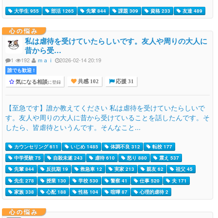
大学生 955
部活 1265
先輩 844
課題 309
資格 233
友達 489
心の悩み
私は虐待を受けていたらしいです。友人や周りの大人に
昔から受…
1
192
ｍａｉ
2026-02-14 20:19
誰でも歓迎 !
気になる相談
に登録
共感 102
応援 31
【至急です】誰か教えてください 私は虐待を受けていたらしいで
す。友人や周りの大人に昔から受けていることを話したんです。そ
したら、皆虐待というんです。そんなこと...
カウンセリング 611
いじめ 1485
体調不良 312
転校 177
中学受験 75
自殺未遂 243
虐待 610
怒り 880
震え 537
先輩 844
反抗期 19
救急車 12
実家 213
親友 62
祖父 45
先生 278
授業 130
学校 530
警察 41
仕事 520
夫 171
家族 338
心配 188
性格 104
喧嘩 87
心理的虐待 2
心の悩み