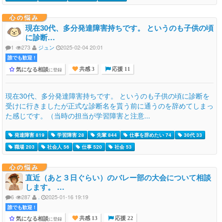
心の悩み
現在30代、多分発達障害持ちです。 というのも子供の頃
に診断…
1
273
ジュン
2025-02-04 20:01
誰でも歓迎 !
気になる相談
に登録
共感 3
応援 11
現在30代、多分発達障害持ちです。 というのも子供の頃に診断を
受けに行きましたが正式な診断名を貰う前に通うのを辞めてしまっ
た感じです。（当時の担当が学習障害と注意...
発達障害 819
学習障害 28
先輩 844
仕事を辞めたい 74
30代 33
職場 203
社会人 56
仕事 520
社会 53
心の悩み
直近（あと３日ぐらい）のバレー部の大会について相談
します。 …
6
287
.
2025-01-16 19:19
誰でも歓迎 !
気になる相談
に登録
共感 13
応援 22