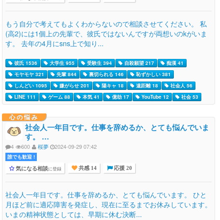
もう自分で考えてもよくわからないので相談させてください。 私
(高2)には1個上の先輩で、彼氏ではないんですが両想いのkがいま
す。 去年の4月にsns上で知り...
彼氏 1536
大学生 955
受験生 394
自殺願望 217
痴漢 41
モヤモヤ 321
先輩 844
裏切られる 146
恥ずかしい 381
しんどい 1095
嫌がらせ 201
陽キャ 18
遠距離 18
社会人 56
LINE 111
ゲーム 88
本気 41
億劫 17
YouTube 12
社会 53
心の悩み
社会人一年目です。仕事を辞めるか、とても悩んでいま
す。 …
4
600
桜夢
2024-09-29 07:42
誰でも歓迎 !
気になる相談
に登録
共感 14
応援 20
社会人一年目です。仕事を辞めるか、とても悩んでいます。 ひと
月ほど前に適応障害を発症し、現在に至るまでお休みしています。
いまの精神状態としては、早期に休む決断...