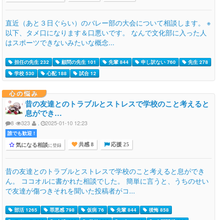
直近（あと３日ぐらい）のバレー部の大会について相談します。 ※
以下、タメ口になります＆口悪いです。 なんで文化部に入った人
はスポーツできないみたいな概念...
担任の先生 232
顧問の先生 101
先輩 844
申し訳ない 760
先生 278
学校 530
心配 188
試合 12
心の悩み
昔の友達とのトラブルとストレスで学校のこと考えると
息ができ…
8
323
.
2025-01-10 12:23
誰でも歓迎 !
気になる相談
に登録
共感 8
応援 25
昔の友達とのトラブルとストレスで学校のこと考えると息ができ
ん。 ココオルに書かれた相談でした。 簡単に言うと、うちのせい
で友達が傷つきそれを聞いた投稿者がコ...
部活 1265
罪悪感 798
仮病 76
先輩 844
後悔 858