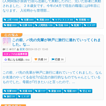
(人間関係が原因で)自ら志願して異動したのに、元いた部署に異動
されました。 ２８歳女です。今年の4月で現在の職場には5年目に
なります。 入社時から管理部...
上司 1145
先輩 844
異動 204
ケアレスミス 55
営業職 13
職場 203
仕事 520
人間関係 129
性格 104
配属 7
ミス 27
心の悩み
この前、バ先の先輩が神戸に旅行に連れていってくれま
した。な…
12
537
亜実
2024-03-21 13:43
スタッフのお返事希望
気になる相談
に登録
共感 14
応援 16
この前、バ先の先輩が神戸に旅行に連れていってくれました。なん
か友達のやってる会社?の記念の旅行的なものでちゃんとしている
ものでした。母親が｢行きたい｣と言ったので、...
先輩 844
友達 489
姉 117
家族 338
母親 201
甘え 93
旅行 31
ミス 27