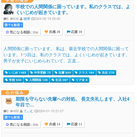
学校の悩み
学校での人間関係に困っています。私のクラスでは、よ
くいじめが起きています。
6
638
猫華
2024-02-19 20:40
誰でも歓迎 !
気になる相談
に登録
共感 20
応援 10
人間関係に困っています。 私は、最近学校での人間関係に困って
います。1つ目は、私のクラスでは、よくいじめが起きています。
男子が女子にいじめられていて、正直...
いじめ 1485
中学受験 75
先輩 844
クラス 164
先生 278
学校 530
人間関係 129
生活 297
リア友 4
心の悩み
期限を守らない先輩への対処。 長文失礼します、入社4
年目で…
2
488
てぃむ
2024-01-10 21:07
誰でも歓迎 !
気になる相談
に登録
共感 14
応援 11