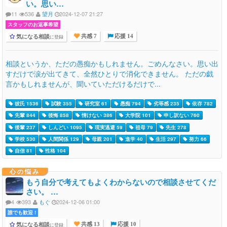
い。思い…
11
536
望月
2024-12-07 21:27
スタッフのお返事希望
気になる相談
に登録
共感 7
応援 14
相談というか、ただの愚痴かもしれません。ごめんなさい。思い出
すだけで涙が出てきて、全然ひとりで消化できません。 ただの戯
言かもしれませんが、聞いていただけるだけで...
彼氏 1536
試験 355
研究室 61
愚痴 794
劣等感 235
依存 782
先輩 844
後悔 858
情けない 386
大学院 101
申し訳ない 760
後輩 237
しんどい 1095
現実逃避 59
祖母 79
先生 278
学校 530
人間関係 129
母親 201
進学 40
生活 297
努力 66
自信 81
性格 104
心の悩み
もう自分で考えてもよくわからないので相談させてくだ
さい。 …
4
393
もぐ
2024-12-06 01:00
誰でも歓迎 !
気になる相談
に登録
共感 13
応援 10