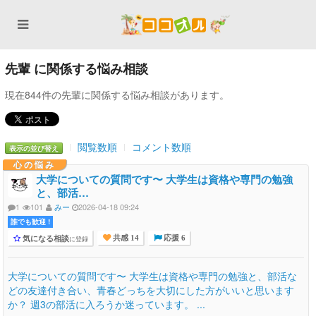
先輩 に関係する悩み相談
現在844件の先輩に関係する悩み相談があります。
閲覧数順
コメント数順
表示の並び替え
心の悩み
大学についての質問です〜 大学生は資格や専門の勉強
と、部活…
1
101
みー
2026-04-18 09:24
誰でも歓迎 !
気になる相談
に登録
共感 14
応援 6
大学についての質問です〜 大学生は資格や専門の勉強と、部活な
どの友達付き合い、青春どっちを大切にした方がいいと思います
か？ 週3の部活に入ろうか迷っています。 ...