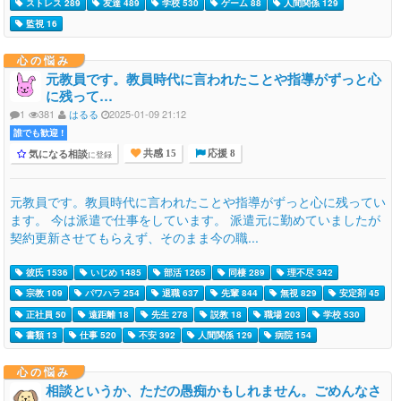
ストレス 289
友達 489
学校 530
ゲーム 88
人間関係 129
監視 16
心の悩み
元教員です。教員時代に言われたことや指導がずっと心
に残って…
1
381
はるる
2025-01-09 21:12
誰でも歓迎 !
気になる相談
に登録
共感 15
応援 8
元教員です。教員時代に言われたことや指導がずっと心に残ってい
ます。 今は派遣で仕事をしています。 派遣元に勤めていましたが
契約更新させてもらえず、そのまま今の職...
彼氏 1536
いじめ 1485
部活 1265
同棲 289
理不尽 342
宗教 109
パワハラ 254
退職 637
先輩 844
無視 829
安定剤 45
正社員 50
遠距離 18
先生 278
説教 18
職場 203
学校 530
書類 13
仕事 520
不安 392
人間関係 129
病院 154
心の悩み
相談というか、ただの愚痴かもしれません。ごめんなさ