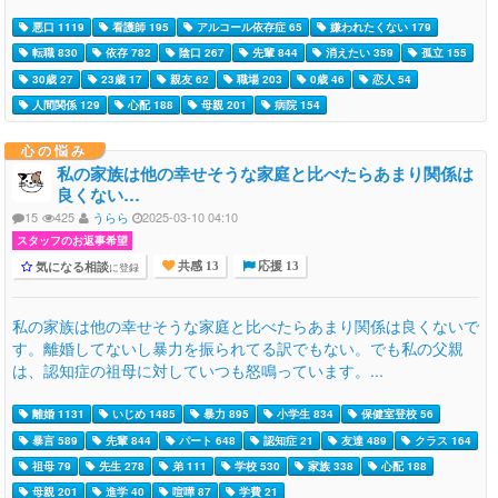
悪口 1119
看護師 195
アルコール依存症 65
嫌われたくない 179
転職 830
依存 782
陰口 267
先輩 844
消えたい 359
孤立 155
30歳 27
23歳 17
親友 62
職場 203
0歳 46
恋人 54
人間関係 129
心配 188
母親 201
病院 154
心の悩み
私の家族は他の幸せそうな家庭と比べたらあまり関係は
良くない…
15
425
うらら
2025-03-10 04:10
スタッフのお返事希望
気になる相談
に登録
共感 13
応援 13
私の家族は他の幸せそうな家庭と比べたらあまり関係は良くないで
す。離婚してないし暴力を振られてる訳でもない。でも私の父親
は、認知症の祖母に対していつも怒鳴っています。...
離婚 1131
いじめ 1485
暴力 895
小学生 834
保健室登校 56
暴言 589
先輩 844
パート 648
認知症 21
友達 489
クラス 164
祖母 79
先生 278
弟 111
学校 530
家族 338
心配 188
母親 201
進学 40
喧嘩 87
学費 21