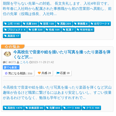
期限を守らない先輩への対処。 長文失礼します、入社4年目です。
昨年春に入社時から配属された事務職から初の営業部へ異動し、前
任の先輩（役職は係長、入社時...
上司 1145
先輩 844
部長 139
異動 204
事務職 8
在宅ワーク 9
プロジェクト 4
仕事 520
性格 104
配属 7
年末年始 6
真面目 17
心の悩み
今高校生で音楽や絵を描いたり写真を撮ったり楽器を弾
くなど沢…
2
373
ころろ
2023-11-29 21:42
誰でも歓迎 !
気になる相談
に登録
共感 20
応援 18
今高校生で音楽や絵を描いたり写真を撮ったり楽器を弾くなど沢山
趣味が合るけど職業に繋げるにはあまり安定しないし、すごい技量
があるわけでもなく、勉強も学年ビリすれすれで...
高校生 1470
吹奏楽部 96
先輩 844
パート 648
クラス 164