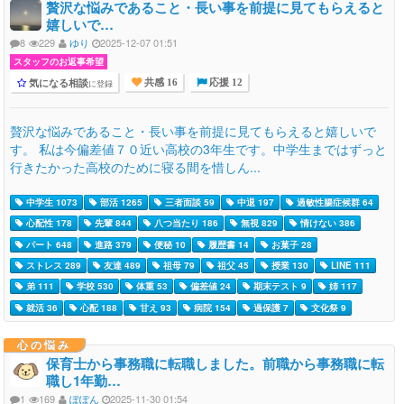
贅沢な悩みであること・長い事を前提に見てもらえると
嬉しいで…
8
229
ゆり
2025-12-07 01:51
スタッフのお返事希望
気になる相談
に登録
共感 16
応援 12
贅沢な悩みであること・長い事を前提に見てもらえると嬉しいで
す。 私は今偏差値７０近い高校の3年生です。中学生まではずっと
行きたかった高校のために寝る間を惜しん...
中学生 1073
部活 1265
三者面談 59
中退 197
過敏性腸症候群 64
心配性 178
先輩 844
八つ当たり 186
無視 829
情けない 386
パート 648
進路 379
便秘 10
履歴書 14
お菓子 28
ストレス 289
友達 489
祖母 79
祖父 45
授業 130
LINE 111
弟 111
学校 530
体重 53
偏差値 24
期末テスト 9
姉 117
就活 36
心配 188
甘え 93
病院 154
過保護 7
文化祭 9
心の悩み
保育士から事務職に転職しました。前職から事務職に転
職し1年勤…
1
169
ぽぽん
2025-11-30 01:54