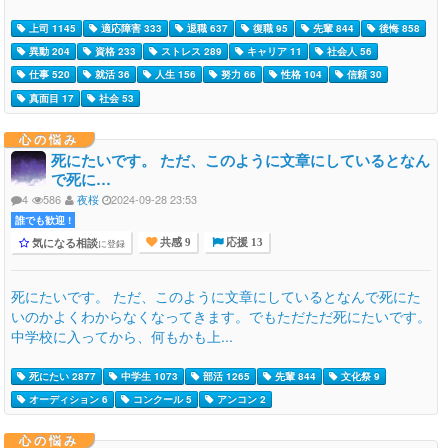
上司 1145
適応障害 333
退職 637
復職 95
先輩 844
後悔 858
異動 204
資格 233
ストレス 289
キャリア 11
社会人 56
仕事 520
就活 36
人生 156
努力 66
性格 104
信頼 30
真面目 17
社会 53
心の悩み
死にたいです。 ただ、このように文章にしているとなん
で死に…
4
586
夜桜
2024-09-28 23:53
誰でも歓迎 !
気になる相談
に登録
共感 9
応援 13
死にたいです。 ただ、このように文章にしているとなんで死にた
いのかよくわからなくなってきます。でもただただ死にたいです。
中学校に入ってから、何もかも上...
死にたい 2877
中学生 1073
部活 1265
先輩 844
文化祭 9
オーディション 6
コンクール 5
アンコン 2
心の悩み