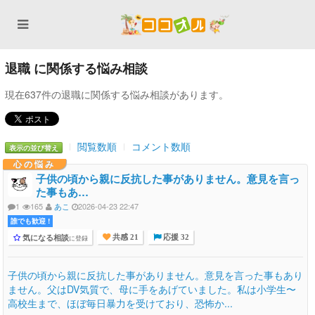
退職 に関係する悩み相談
現在637件の退職に関係する悩み相談があります。
閲覧数順
コメント数順
表示の並び替え
心の悩み
子供の頃から親に反抗した事がありません。意見を言っ
た事もあ…
1
165
あこ
2026-04-23 22:47
誰でも歓迎 !
気になる相談
に登録
共感 21
応援 32
子供の頃から親に反抗した事がありません。意見を言った事もあり
ません。父はDV気質で、母に手をあげていました。私は小学生〜
高校生まで、ほぼ毎日暴力を受けており、恐怖か...