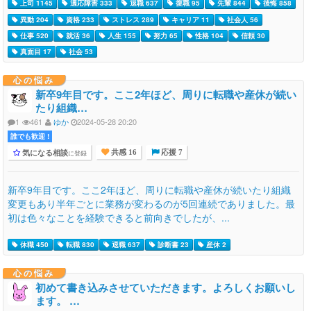
上司 1145
適応障害 333
退職 637
復職 95
先輩 844
後悔 858
異動 204
資格 233
ストレス 289
キャリア 11
社会人 56
仕事 520
就活 36
人生 155
努力 65
性格 104
信頼 30
真面目 17
社会 53
心の悩み
新卒9年目です。ここ2年ほど、周りに転職や産休が続い
たり組織…
1
461
ゆか
2024-05-28 20:20
誰でも歓迎 !
気になる相談
に登録
共感 16
応援 7
新卒9年目です。ここ2年ほど、周りに転職や産休が続いたり組織
変更もあり半年ごとに業務が変わるのが5回連続でありました。最
初は色々なことを経験できると前向きでしたが、...
休職 450
転職 830
退職 637
診断書 23
産休 2
心の悩み
初めて書き込みさせていただきます。よろしくお願いし
ます。 …