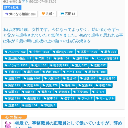
2
963
アキ
2023-07-08 23:38
誰でも歓迎 !
気になる相談
に登録
共感 4
応援 18
私は現在54歳、女性です。今になってようやく、幼い頃からずっ
と父から虐待されていたと気付きました。初めて虐待と思われる事
は私が２歳の時に鉄板の上の熱々のお好み焼きを...
パニック 752
中学生 1073
眠れない 391
高校生 1470
暴力 894
主治医の先生 117
門限 121
宗教 109
虐待 610
パニック障害 288
イライラ 1338
短大 106
吐き気 743
震え 537
退職 637
下痢 101
暴言 589
内科 1034
パート 648
単身赴任 109
通院 507
結婚 1063
入院 345
脅迫 45
介護 205
正社員 50
実家 213
友達 488
先生 278
婚活 16
緊張 49
学校 530
体重 53
0歳 46
警察 41
紹介状 5
不安 392
夫 171
家族 338
倦怠感 12
家事 61
包丁 28
プール 7
リハビリ 9
洗濯 20
病院 154
市役所 8
心の悩み
48歳で。事務職員の正職員として働いていますが、辞め