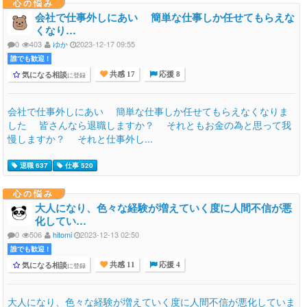
心の悩み
会社で仕事外しにあい 簡単な仕事しか任せてもらえな
くなり…
0
403
ゆか
2023-12-17 09:55
誰でも歓迎 !
気になる相談
に登録
共感 17
応援 8
会社で仕事外しにあい 簡単な仕事しか任せてもらえなくなりま
した 皆さんなら退職しますか？ それともお金の為と思って我
慢しますか？ それと仕事外し...
退職 637
仕事 520
心の悩み
大人になり、色々な経験が増えていく度に人間不信が悪
化してい…
0
506
hitomi
2023-12-13 02:50
誰でも歓迎 !
気になる相談
に登録
共感 11
応援 4
大人になり、色々な経験が増えていく度に人間不信が悪化していま