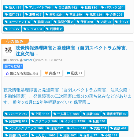
新人 134
アルバイト 766
自己嫌悪 442
転職 830
パワハラ 254
依存 781
退職 637
無視 829
事故 250
残業 129
介護 205
エージェント 6
職場 203
訪問介護 2
仕事 520
内定 23
夫 171
ミス 27
レッスン 5
利用者 2
心の悩み
聴覚情報処理障害と発達障害（自閉スペクトラム障害、
注意欠陥…
3
224
winter
2025-10-08 02:51
誰でも歓迎 !
気になる相談
に登録
共感 33
応援 21
聴覚情報処理障害と発達障害（自閉スペクトラム障害、注意欠陥・
多動性障害）、発達障害の二次障害に気分の落ち込みなどがありま
す。 昨年の3月に2年半程勤めていた保育園...
パニック 752
上司 1145
一人暮らし 964
試験 355
障害者手帳 92
発達障害 819
クリニック 166
イライラ 1338
転職 830
メンタルクリニック 106
退職 637
パート 648
異動 204
面接 462
自傷行為 460
しんどい 1095
通院 507
保育士 77
不眠 181