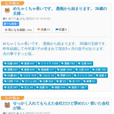
心の悩み
めちゃくちゃ長いです。 愚痴から始まります。 26歳の
主婦…
4
719
ひな
2023-10-13 04:02
誰でも歓迎 !
気になる相談
に登録
共感 15
応援 6
めちゃくちゃ長いです。 愚痴から始まります。 26歳の主婦です。
昨年結婚して今年第1子が産まれて現在5ヶ月の息子がおります。
夫の事でずっと悩...
妊娠 268
孤独 441
イライラ 1338
愚痴 792
主婦 203
退職 637
無視 829
孤独感 117
結婚 1063
入院 345
出産 108
26歳 95
コロナ 416
つわり 12
実家 213
ストレス 289
流産 8
LINE 110
ゲーム 88
仕事 520
妻 22
夫 171
家事 61
生活 297
甘え 93
洗濯 20
病院 154
産後うつ病 7
心の悩み
せっかく入れてもらえた会社だけど辞めたい 前いた会社
が倒…
0
500
もち
2023-10-05 19:37