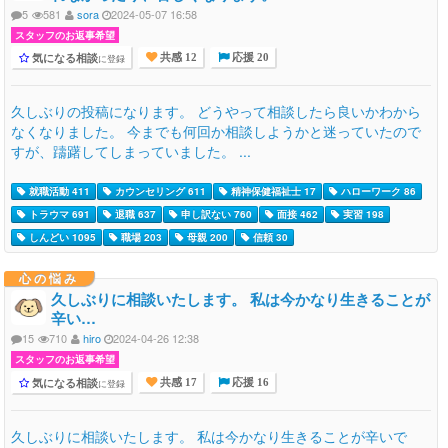
5
581
sora
2024-05-07 16:58
スタッフのお返事希望
気になる相談
に登録
共感 12
応援 20
久しぶりの投稿になります。 どうやって相談したら良いかわから
なくなりました。 今までも何回か相談しようかと迷っていたので
すが、躊躇してしまっていました。 ...
就職活動 411
カウンセリング 611
精神保健福祉士 17
ハローワーク 86
トラウマ 691
退職 637
申し訳ない 760
面接 462
実習 198
しんどい 1095
職場 203
母親 200
信頼 30
心の悩み
久しぶりに相談いたします。 私は今かなり生きることが
辛い…
15
710
hiro
2024-04-26 12:38
スタッフのお返事希望
気になる相談
に登録
共感 17
応援 16
久しぶりに相談いたします。 私は今かなり生きることが辛いで