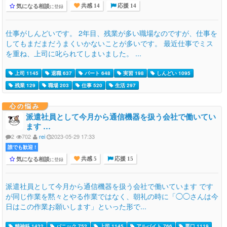
気になる相談
に登録
共感 14
応援 14
仕事がしんどいです。 2年目、残業が多い職場なのですが、仕事を
してもまだまだうまくいかないことが多いです。 最近仕事でミス
を重ね、上司に叱られてしまいました。 ...
上司 1145
退職 637
パート 648
実習 198
しんどい 1095
残業 129
職場 203
仕事 520
生活 297
心の悩み
派遣社員として今月から通信機器を扱う会社で働いてい
ます …
2
702
rei
2023-05-29 17:33
誰でも歓迎 !
気になる相談
に登録
共感 5
応援 15
派遣社員として今月から通信機器を扱う会社で働いています です
が同じ作業を黙々とやる作業ではなく、朝礼の時に「◯◯さんは今
日はこの作業お願いします」といった形で...
精神科 1432
パニック 752
上司 1145
アルバイト 766
悪口 1119