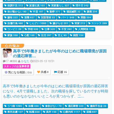
体調不良 312
派遣社員 103
実家暮らし 327
理不尽 342
体が動かない 60
中退 197
動悸 371
場面緘黙 32
腹痛 254
嫌味 222
退職 637
別室登校 33
パート 648
異動 204
自傷行為 460
しんどい 1095
嫌がらせ 201
実家 213
ストレス 289
コンビニ 20
学校 530
仕事 520
不安 392
人間関係 129
家族 338
心配 188
生活 297
甘え 93
病院 154
心の悩み
高卒で5年働きましたが今年のはじめに職場環境が原因
の適応障害…
17
966
かなた
2023-05-13 19:51
スタッフのお返事希望
気になる相談
に登録
共感 8
応援 16
高卒で5年働きましたが今年のはじめに職場環境が原因の適応障害
になり、4月で退職しました。次の職場を探しているのですが時期
も悪いのかなかなかいいところが見つからず、二...
うつ病 1295
休職 450
食欲がない 70
適応障害 333
傷病手当金 26
希死念慮 137
転職 830
高卒 145
心療内科 1117
退職 637