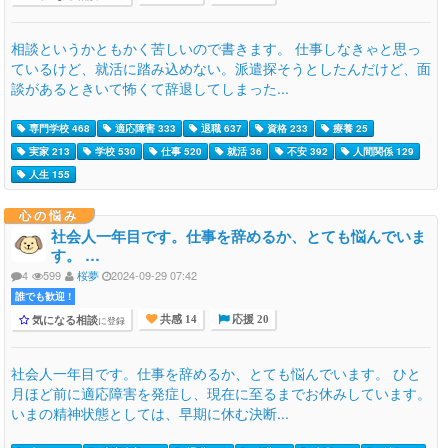
相談というかともかく苦しいので書きます。 仕事しなきゃと思っ
ているけど、就活に踏み込めない。派遣探そうとしたんだけど、面
談があるときいて怖くて辞退してしまった...
専門学校 468
適応障害 333
退職 637
資格 233
療養 25
実家 213
学校 530
仕事 520
就活 36
不安 392
人間関係 129
人生 155
心の悩み
社会人一年目です。仕事を辞めるか、とても悩んでいま
す。 …
4
599
桜夢
2024-09-29 07:42
誰でも歓迎 !
気になる相談
に登録
共感 14
応援 20
社会人一年目です。仕事を辞めるか、とても悩んでいます。 ひと
月ほど前に適応障害を発症し、現在に至るまでお休みしています。
いまの精神状態としては、早期に休む決断...