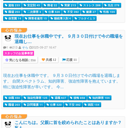
資格 233
安定剤 45
帰省 22
実家 213
ストレス 289
先生 278
職場 203
二次障害 3
仕事 520
不安 392
健康 27
性格 104
保育園 14
障害者雇用 15
睡眠導入剤 4
フルタイム 3
心の悩み
現在お仕事を休職中です。 ９月３０日付けで今の職場を
退職し…
1
213
そら
2025-09-27 16:47
スタッフのお返事希望
気になる相談
に登録
共感 12
応援 11
現在お仕事を休職中です。 ９月３０日付けで今の職場を退職しま
す。 自閉スペクトラム、知的障害、強迫性障害を抱えています。
特に強迫性障害が辛いです。 今...
休職 450
強迫性障害 125
退職 637
後悔 858
知的障害 104
職場 203
訪問看護 11
仕事 520
不安 392
病院 154
心の悩み
こんにちは。父親に首を絞められたことはありますか？
私も…