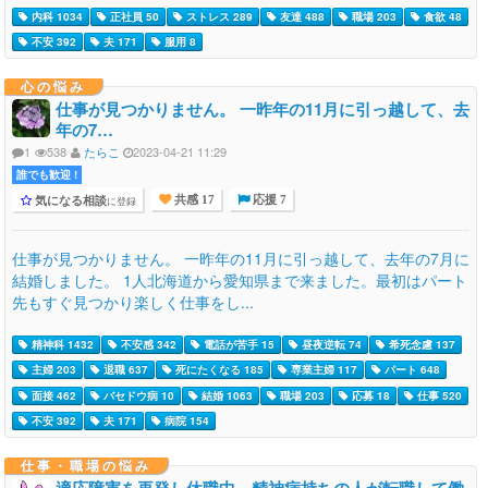
内科 1034
正社員 50
ストレス 289
友達 488
職場 203
食欲 48
不安 392
夫 171
服用 8
心の悩み
仕事が見つかりません。 一昨年の11月に引っ越して、去
年の7…
1
538
たらこ
2023-04-21 11:29
誰でも歓迎 !
気になる相談
に登録
共感 17
応援 7
仕事が見つかりません。 一昨年の11月に引っ越して、去年の7月に
結婚しました。 1人北海道から愛知県まで来ました。最初はパート
先もすぐ見つかり楽しく仕事をし...
精神科 1432
不安感 342
電話が苦手 15
昼夜逆転 74
希死念慮 137
主婦 203
退職 637
死にたくなる 185
専業主婦 117
パート 648
面接 462
バセドウ病 10
結婚 1063
職場 203
応募 18
仕事 520
不安 392
夫 171
病院 154
仕事・職場の悩み