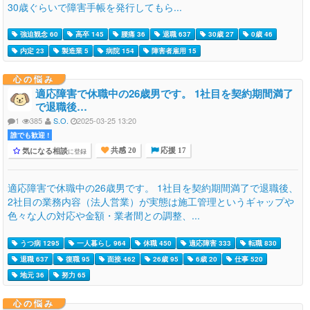
30歳ぐらいで障害手帳を発行してもら...
強迫観念 60
高卒 145
腰痛 36
退職 637
30歳 27
0歳 46
内定 23
製造業 5
病院 154
障害者雇用 15
心の悩み
適応障害で休職中の26歳男です。 1社目を契約期間満了
で退職後…
1
385
S.O.
2025-03-25 13:20
誰でも歓迎 !
気になる相談
に登録
共感 20
応援 17
適応障害で休職中の26歳男です。 1社目を契約期間満了で退職後、
2社目の業務内容（法人営業）が実態は施工管理というギャップや
色々な人の対応や金額・業者間との調整、...
うつ病 1295
一人暮らし 964
休職 450
適応障害 333
転職 830
退職 637
復職 95
面接 462
26歳 95
6歳 20
仕事 520
地元 36
努力 65
心の悩み