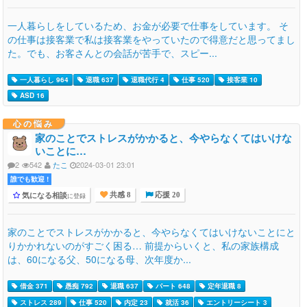
一人暮らしをしているため、お金が必要で仕事をしています。 そ
の仕事は接客業で私は接客業をやっていたので得意だと思ってまし
た。でも、お客さんとの会話が苦手で、スピー...
一人暮らし 964
退職 637
退職代行 4
仕事 520
接客業 10
ASD 16
心の悩み
家のことでストレスがかかると、今やらなくてはいけな
いことに…
2
542
たこ
2024-03-01 23:01
誰でも歓迎 !
気になる相談
に登録
共感 8
応援 20
家のことでストレスがかかると、今やらなくてはいけないことにと
りかかれないのがすごく困る… 前提からいくと、私の家族構成
は、60になる父、50になる母、次年度か...
借金 371
愚痴 792
退職 637
パート 648
定年退職 8
ストレス 289
仕事 520
内定 23
就活 36
エントリーシート 3