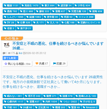
離婚 1131
高校生 1470
暴力 894
虚言癖 34
小学生 834
愚痴 792
怒り 880
嫌味 222
退職 637
完璧主義 120
後悔 858
しんどい 1095
結婚 1063
更年期 30
同居 62
ストレス 289
DV 28
仕事 520
夫 171
主人 18
心配 188
悲劇のヒロイン 9
老後 5
過干渉 21
心の悩み
不安症と不眠の悪化、仕事を続けるべきか悩んでいます
26歳…
1
175
ike
2026-02-05 20:12
誰でも歓迎 !
気になる相談
に登録
共感 17
応援 29
不安症と不眠の悪化、仕事を続けるべきか悩んでいます 26歳男性
です。地方の小規模旅館で正社員として働いて4か月になります。
仕事を続けるべきか、退職すべきか...
眠れない 391
理不尽 342
動悸 371
頭痛 578
怒鳴られる 145
心療内科 1117
退職 637
内科 1034
つらい 2822
汗が出る 5
不眠 181
26歳 95
正社員 50
職場 203
緊張 49
Amazon 2