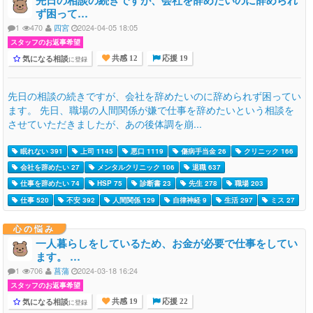
ず困って…
1
470
四宮
2024-04-05 18:05
スタッフのお返事希望
気になる相談
に登録
共感 12
応援 19
先日の相談の続きですが、会社を辞めたいのに辞められず困ってい
ます。 先日、職場の人間関係が嫌で仕事を辞めたいという相談を
させていただきましたが、あの後体調を崩...
眠れない 391
上司 1145
悪口 1119
傷病手当金 26
クリニック 166
会社を辞めたい 27
メンタルクリニック 106
退職 637
仕事を辞めたい 74
HSP 75
診断書 23
先生 278
職場 203
仕事 520
不安 392
人間関係 129
自律神経 9
生活 297
ミス 27
心の悩み
一人暮らしをしているため、お金が必要で仕事をしてい
ます。 …
1
706
菖蒲
2024-03-18 16:24
スタッフのお返事希望
気になる相談
に登録
共感 19
応援 22