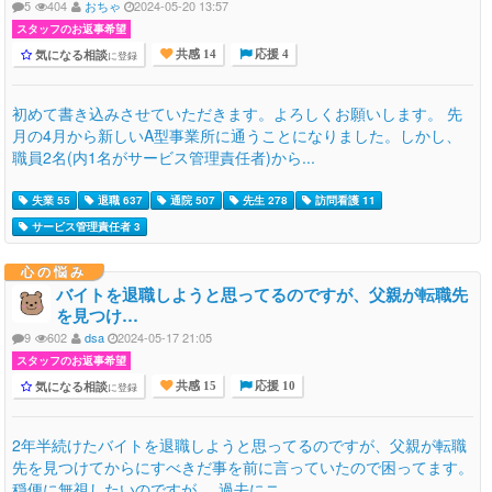
5
404
おちゃ
2024-05-20 13:57
スタッフのお返事希望
気になる相談
に登録
共感 14
応援 4
初めて書き込みさせていただきます。よろしくお願いします。 先
月の4月から新しいA型事業所に通うことになりました。しかし、
職員2名(内1名がサービス管理責任者)から...
失業 55
退職 637
通院 507
先生 278
訪問看護 11
サービス管理責任者 3
心の悩み
バイトを退職しようと思ってるのですが、父親が転職先
を見つけ…
9
602
dsa
2024-05-17 21:05
スタッフのお返事希望
気になる相談
に登録
共感 15
応援 10
2年半続けたバイトを退職しようと思ってるのですが、父親が転職
先を見つけてからにすべきだ事を前に言っていたので困ってます。
穏便に無視したいのですが.... 過去にニ...