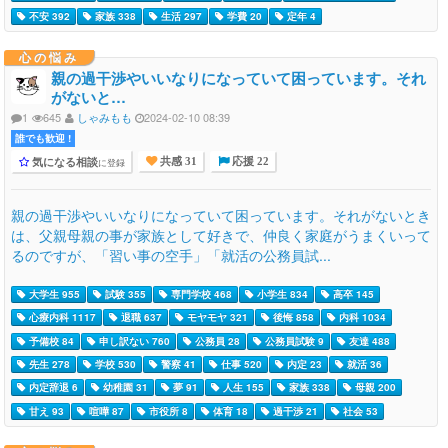
不安 392
家族 338
生活 297
学費 20
定年 4
心の悩み
親の過干渉やいいなりになっていて困っています。それ
がないと…
1
645
しゃみもも
2024-02-10 08:39
誰でも歓迎 !
気になる相談
に登録
共感 31
応援 22
親の過干渉やいいなりになっていて困っています。それがないとき
は、父親母親の事が家族として好きで、仲良く家庭がうまくいって
るのですが、「習い事の空手」「就活の公務員試...
大学生 955
試験 355
専門学校 468
小学生 834
高卒 145
心療内科 1117
退職 637
モヤモヤ 321
後悔 858
内科 1034
予備校 84
申し訳ない 760
公務員 28
公務員試験 9
友達 488
先生 278
学校 530
警察 41
仕事 520
内定 23
就活 36
内定辞退 6
幼稚園 31
夢 91
人生 155
家族 338
母親 200
甘え 93
喧嘩 87
市役所 8
体育 18
過干渉 21
社会 53