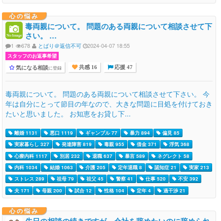
心の悩み
毒両親について。 問題のある両親について相談させて下
さい。 …
1
678
とばり＠返信不可
2024-04-07 18:55
スタッフのお返事希望
気になる相談
に登録
共感 16
応援 47
毒両親について。 問題のある両親について相談させて下さい。 今
年は自分にとって節目の年なので、大きな問題に目処を付けておき
たいと思いました。 お知恵をお貸し下...
離婚 1131
悪口 1119
ギャンブル 77
暴力 894
偏見 85
実家暮らし 327
発達障害 819
毒親 955
借金 371
浮気 368
心療内科 1117
別居 232
退職 637
暴言 589
ネグレクト 58
内科 1034
結婚 1063
介護 205
定年退職 8
認知症 21
実家 213
ストレス 289
祖母 79
祖父 45
警察 41
仕事 520
不安 392
夫 171
母親 200
試合 12
性格 104
定年 4
過干渉 21
心の悩み
先日の相談の続きですが、会社を辞めたいのに辞められ