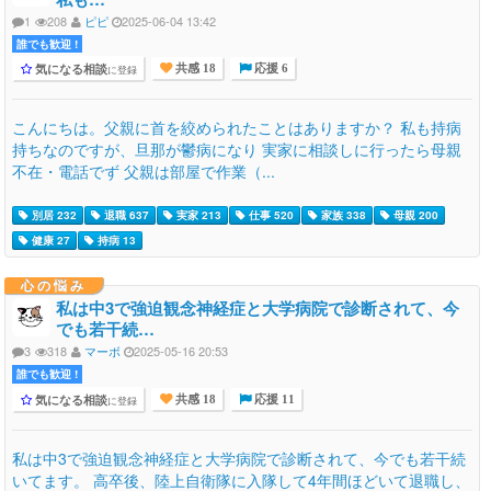
1
208
ピピ
2025-06-04 13:42
誰でも歓迎 !
気になる相談
に登録
共感 18
応援 6
こんにちは。父親に首を絞められたことはありますか？ 私も持病
持ちなのですが、旦那が鬱病になり 実家に相談しに行ったら母親
不在・電話でず 父親は部屋で作業（...
別居 232
退職 637
実家 213
仕事 520
家族 338
母親 200
健康 27
持病 13
心の悩み
私は中3で強迫観念神経症と大学病院で診断されて、今
でも若干続…
3
318
マーボ
2025-05-16 20:53
誰でも歓迎 !
気になる相談
に登録
共感 18
応援 11
私は中3で強迫観念神経症と大学病院で診断されて、今でも若干続
いてます。 高卒後、陸上自衛隊に入隊して4年間ほどいて退職し、