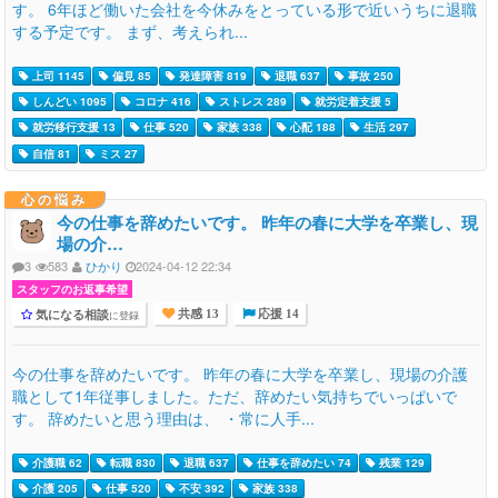
す。 6年ほど働いた会社を今休みをとっている形で近いうちに退職
する予定です。 まず、考えられ...
上司 1145
偏見 85
発達障害 819
退職 637
事故 250
しんどい 1095
コロナ 416
ストレス 289
就労定着支援 5
就労移行支援 13
仕事 520
家族 338
心配 188
生活 297
自信 81
ミス 27
心の悩み
今の仕事を辞めたいです。 昨年の春に大学を卒業し、現
場の介…
3
583
ひかり
2024-04-12 22:34
スタッフのお返事希望
気になる相談
に登録
共感 13
応援 14
今の仕事を辞めたいです。 昨年の春に大学を卒業し、現場の介護
職として1年従事しました。ただ、辞めたい気持ちでいっぱいで
す。 辞めたいと思う理由は、 ・常に人手...
介護職 62
転職 830
退職 637
仕事を辞めたい 74
残業 129
介護 205
仕事 520
不安 392
家族 338