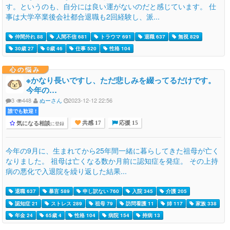
す。というのも、自分には良い運がないのだと感じています。 仕
事は大学卒業後会社都合退職も2回経験し、派...
仲間外れ 88
人間不信 681
トラウマ 691
退職 637
無視 829
30歳 27
0歳 46
仕事 520
性格 104
心の悩み
※かなり長いですし、ただ悲しみを綴ってるだけです。
今年の…
3
448
ぬーさん
2023-12-12 22:56
誰でも歓迎 !
気になる相談
に登録
共感 17
応援 15
今年の9月に、生まれてから25年間一緒に暮らしてきた祖母が亡く
なりました。 祖母は亡くなる数か月前に認知症を発症。 その上持
病の悪化で入退院を繰り返した結果...
退職 637
暴言 589
申し訳ない 760
入院 345
介護 205
認知症 21
ストレス 289
祖母 79
訪問看護 11
姉 117
家族 338
年金 24
65歳 4
性格 104
病院 154
持病 13