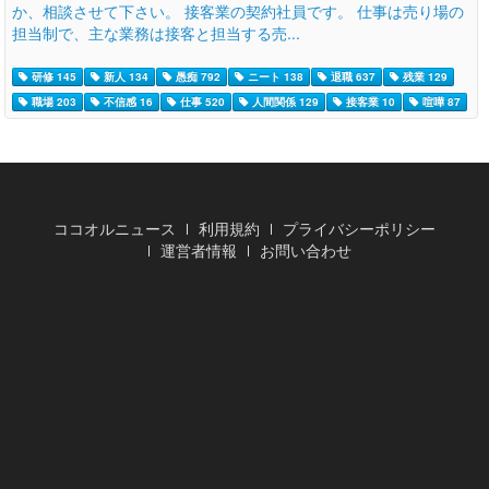
か、相談させて下さい。 接客業の契約社員です。 仕事は売り場の
担当制で、主な業務は接客と担当する売...
研修 145
新人 134
愚痴 792
ニート 138
退職 637
残業 129
職場 203
不信感 16
仕事 520
人間関係 129
接客業 10
喧嘩 87
ココオルニュース
利用規約
プライバシーポリシー
運営者情報
お問い合わせ