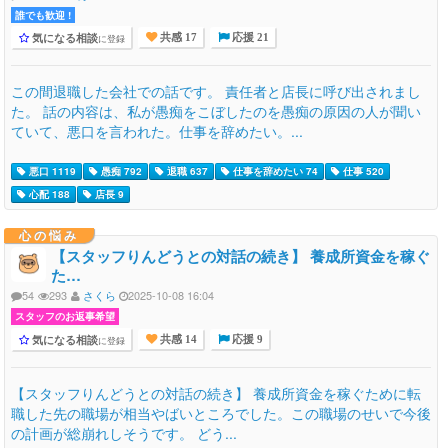
誰でも歓迎 !
気になる相談
に登録
共感 17
応援 21
この間退職した会社での話です。 責任者と店長に呼び出されまし
た。 話の内容は、私が愚痴をこぼしたのを愚痴の原因の人が聞い
ていて、悪口を言われた。仕事を辞めたい。...
悪口 1119
愚痴 792
退職 637
仕事を辞めたい 74
仕事 520
心配 188
店長 9
心の悩み
【スタッフりんどうとの対話の続き】 養成所資金を稼ぐ
た…
54
293
さくら
2025-10-08 16:04
スタッフのお返事希望
気になる相談
に登録
共感 14
応援 9
【スタッフりんどうとの対話の続き】 養成所資金を稼ぐために転
職した先の職場が相当やばいところでした。この職場のせいで今後
の計画が総崩れしそうです。 どう...