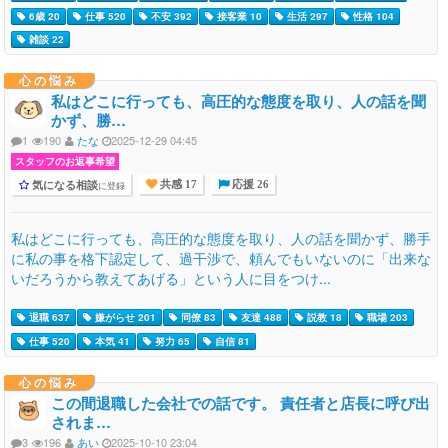
6歳 20
仕事 520
不安 392
接客業 10
生活 297
性格 104
雑談 22
心の悩み
私はどこに行っても、高圧的な態度を取り、人の話を聞
かず、勝…
1
190
たな
2025-12-29 04:45
スタッフのお返事希望
気になる相談
に登録
共感 17
応援 26
私はどこに行っても、高圧的な態度を取り、人の話を聞かず、勝手
に私の事を格下認定して、過干渉で、頼んでもいないのに「出来な
いだろうから教えてあげる」という人に目をつけ...
退職 637
嫌がらせ 201
同僚 83
友達 488
説教 18
職場 203
仕事 520
本気 41
努力 65
自信 81
心の悩み
この間退職した会社での話です。 責任者と店長に呼び出
されま…
3
196
あい
2025-10-10 23:04