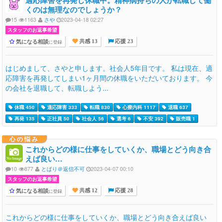
適応障害を再発し休職中。精神病持ちの人が転職して働
くのは無理なのでしょうか？
15
1163
さや
2023-04-18 02:27
スタッフのお返事希望
気になる相談
に登録
共感 13
応援 23
はじめまして、さやと申します。社会人5年目です。 私は現在、適
応障害を再発してしまい1ヶ月間の休職をいただいております。 今
の会社を退職して、転職しよう...
休職 450
適応障害 333
転職 830
心療内科 1117
退職 637
再発 135
正社員 50
社会人 56
選考 6
不安 392
販売職 1
心の悩み
これからどの様に仕事をしていくか、職場とどう向き合
えば良い…
10
877
とばり＠返信不可
2023-04-07 00:10
スタッフのお返事希望
気になる相談
に登録
共感 12
応援 28
これからどの様に仕事をしていくか、職場とどう向き合えば良い