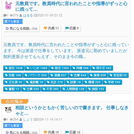
元教員です。教員時代に言われたことや指導がずっと心
に残って…
1
379
はるる
2025-01-09 21:12
誰でも歓迎 !
気になる相談
に登録
共感 15
応援 8
元教員です。教員時代に言われたことや指導がずっと心に残ってい
ます。 今は派遣で仕事をしています。 派遣元に勤めていましたが
契約更新させてもらえず、そのまま今の職...
彼氏 1536
いじめ 1485
部活 1265
同棲 289
理不尽 342
宗教 109
パワハラ 254
退職 637
先輩 844
無視 829
安定剤 45
正社員 50
遠距離 18
先生 278
説教 18
職場 203
学校 530
書類 13
仕事 520
不安 392
人間関係 129
病院 154
心の悩み
相談というかともかく苦しいので書きます。 仕事しなき
ゃと…
1
294
しょう
2024-11-14 14:11
誰でも歓迎 !
気になる相談
に登録
共感 10
応援 16