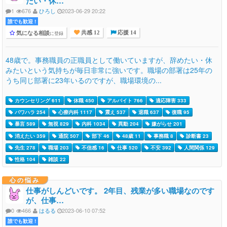
たい・休…
1
676
ひろし
2023-06-29 20:22
誰でも歓迎 !
気になる相談
に登録
共感 12
応援 14
48歳で。事務職員の正職員として働いていますが、辞めたい・休
みたいという気持ちが毎日非常に強いです。職場の部署は25年の
うち同じ部署に23年いるのですが、職場環境の...
カウンセリング 611
休職 450
アルバイト 766
適応障害 333
パワハラ 254
心療内科 1117
震え 537
退職 637
復職 95
暴言 589
無視 829
内科 1034
異動 204
嫌がらせ 201
消えたい 359
通院 507
部下 46
48歳 11
事務職 8
診断書 23
先生 278
職場 203
不信感 16
仕事 520
不安 392
人間関係 129
性格 104
雑談 22
心の悩み
仕事がしんどいです。 2年目、残業が多い職場なのです
が、仕事…
0
466
はるる
2023-06-10 07:52
誰でも歓迎 !