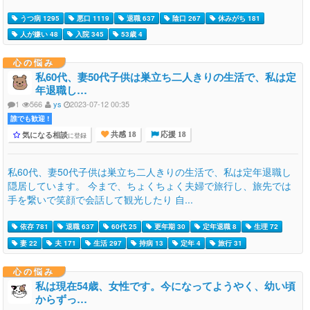
うつ病 1295
悪口 1119
退職 637
陰口 267
休みがち 181
人が嫌い 48
入院 345
53歳 4
心の悩み
私60代、妻50代子供は巣立ち二人きりの生活で、私は定
年退職し…
1
566
ys
2023-07-12 00:35
誰でも歓迎 !
気になる相談
に登録
共感 18
応援 18
私60代、妻50代子供は巣立ち二人きりの生活で、私は定年退職し
隠居しています。 今まで、ちょくちょく夫婦で旅行し、旅先では
手を繋いで笑顔で会話して観光したり 自...
依存 781
退職 637
60代 25
更年期 30
定年退職 8
生理 72
妻 22
夫 171
生活 297
持病 13
定年 4
旅行 31
心の悩み
私は現在54歳、女性です。今になってようやく、幼い頃
からずっ…