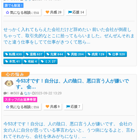
誰でも歓迎 !
気になる相談
に登録
共感 20
応援 14
せっかく入れてもらえた会社だけど辞めたい 前いた会社が倒産し
ちゃって、取引先的なとこに拾ってもらいました。ぜんぜんそれま
でと違う仕事をしてて仕事がきつくて怒ら...
転職 830
退職 637
先輩 844
異動 204
残業 129
仕事 520
本気 41
有給 4
ミス 27
心の悩み
今53才です！自分は、人の陰口、悪口言う人が嫌いで
す。 会…
1
569
なか
2023-09-22 13:29
スタッフのお返事希望
気になる相談
に登録
共感 9
応援 7
今53才です！自分は、人の陰口、悪口言う人が嫌いです。 会社の
女の人に自分が思っている事言わないと、うつ病になるよと、言わ
れてそれから、会社を休みがちになり、...