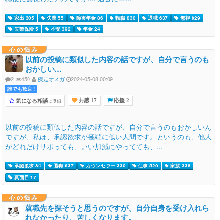
家出 305
失業 55
障害年金 86
転職 830
退職 637
無視 829
失業保険 5
不安 392
年金 24
心の悩み
以前の投稿に類似した内容の話ですが、自分で言うのも
おかしい…
2
450
疾走オメガ
2024-05-08 00:09
誰でも歓迎 !
気になる相談
に登録
共感 17
応援 2
以前の投稿に類似した内容の話ですが、自分で言うのもおかしいん
ですが、私は、承認欲求が極端に低い人間です。というのも、他人
がどれだけサボっても、いい加減にやってても、...
承認欲求 84
退職 637
カウンセラー 330
仕事 520
家族 338
真面目 17
心の悩み
就職先を探そうと思うのですが、自分自身を受け入れら
れなかったり、苦しくなります。