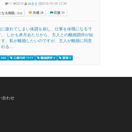
11
2219
ゆきえ
2016-05-08 12:39
になる相談
に登録
共感 28
応援 31
的に疲れてしまい体調を崩し、仕事を休職になる寸
す。 しかも来月あたりから、主人との離婚調停が始
ます。私が離婚したいのですが、主人が離婚に同意
れる...
450
心療内科 1117
離婚調停 3
親権 3
い合わせ