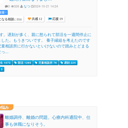
3
326
なつ
2024-10-21 14:24
迎 !
になる相談
に登録
共感 12
応援 19
です。遅刻が多く、親に怒られて部活を一週間停止に
ました。もうきついです。 養子縁組を考えたのです
児童相談所に行かないといけないので踏みとどまる
っ...
 1073
部活 1265
児童相談所 76
遅刻 224
 3
の悩み
離婚調停、離婚の問題。心療内科通院中、仕
事も休職になりそう。