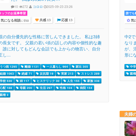
10
272
コロロ
2025-09-23 23:26
タッフのお返事希望
誰でも歓
気になる相談
気
に登録
共感 13
応援 13
親の自分優先的な性格に苦しんできました。 私は3姉
中2
の長女です。 父親の若い頃の話しの内容や個性的な趣
なり
、誰に対してもどんな会話でも上からの物言い、自分
が、
し...
形にな
うつ病 1295
離婚 1131
一人暮らし 964
家出 305
中学生
結婚 1063
絶縁 71
反抗期 19
実家 213
ストレス 289
親権
学校 530
姉 117
ヒステリック 30
人生 155
家族 338
心配 188
母親 200
生活 297
性格 104
病院 154
親権 3
夫婦