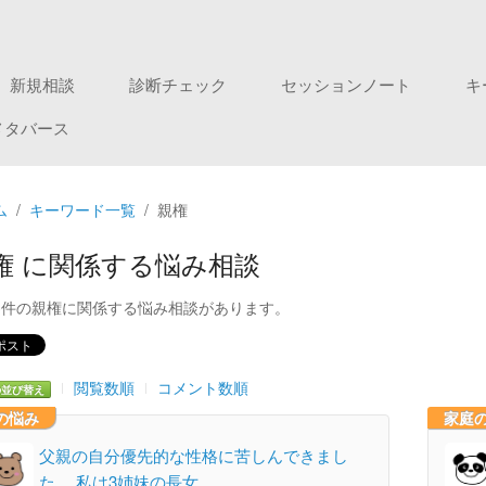
新規相談
診断チェック
セッションノート
キ
メタバース
ム
キーワード一覧
親権
権 に関係する悩み相談
3件の親権に関係する悩み相談があります。
閲覧数順
コメント数順
の並び替え
の悩み
家庭
父親の自分優先的な性格に苦しんできまし
た。 私は3姉妹の長女…