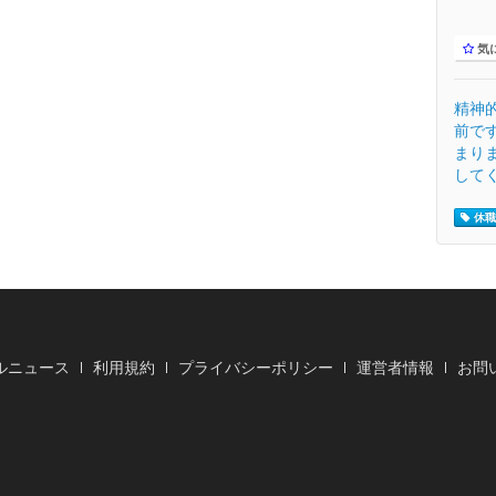
気
精神
前で
まり
してく
休職 
ルニュース
利用規約
プライバシーポリシー
運営者情報
お問