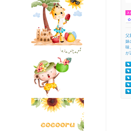
ス
父
妹
味
が正