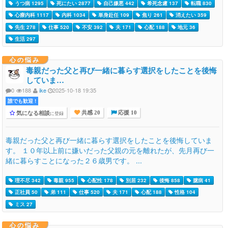
うつ病 1295
死にたい 2877
自己嫌悪 442
希死念慮 137
転職 830
心療内科 1117
内科 1034
単身赴任 109
焦り 261
消えたい 359
先生 278
仕事 520
不安 392
夫 171
心配 188
地元 36
生活 297
心の悩み
毒親だった父と再び一緒に暮らす選択をしたことを後悔
していま…
0
188
ike
2025-10-18 19:35
誰でも歓迎 !
気になる相談
に登録
共感 20
応援 10
毒親だった父と再び一緒に暮らす選択をしたことを後悔していま
す。 １０年以上前に嫌いだった父親の元を離れたが、先月再び一
緒に暮らすことになった２６歳男です。 ...
理不尽 342
毒親 955
心配性 178
別居 232
後悔 858
臆病 41
正社員 50
弟 111
仕事 520
夫 171
心配 188
性格 104
ミス 27
心の悩み