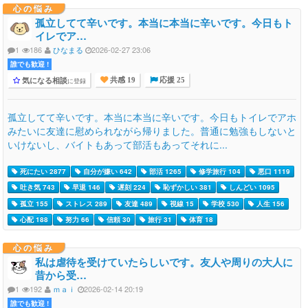
心の悩み
孤立してて辛いです。本当に本当に辛いです。今日もト
イレでア…
1
186
ひなまる
2026-02-27 23:06
誰でも歓迎 !
気になる相談
に登録
共感 19
応援 25
孤立してて辛いです。本当に本当に辛いです。今日もトイレでアホ
みたいに友達に慰められながら帰りました。普通に勉強もしないと
いけないし、バイトもあって部活もあってそれに...
死にたい 2877
自分が嫌い 642
部活 1265
修学旅行 104
悪口 1119
吐き気 743
早退 146
遅刻 224
恥ずかしい 381
しんどい 1095
孤立 155
ストレス 289
友達 489
視線 15
学校 530
人生 156
心配 188
努力 66
信頼 30
旅行 31
体育 18
心の悩み
私は虐待を受けていたらしいです。友人や周りの大人に
昔から受…
1
192
ｍａｉ
2026-02-14 20:19
誰でも歓迎 !