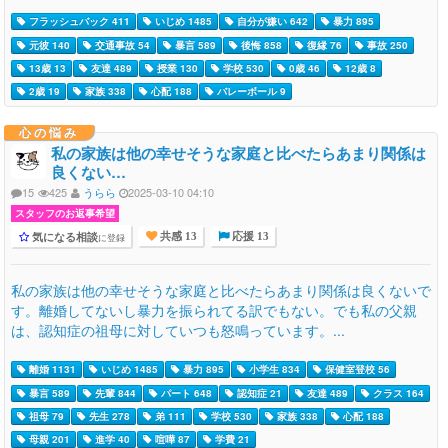
フラッシュバック 411
いじめ 1485
自分が嫌い 642
暴力 895
元彼 140
交通事故 54
暴言 589
後悔 858
復縁 76
事故 250
13歳 13
友達 489
授業 130
学校 530
0歳 46
12歳 8
2歳 19
家族 338
心配 188
バレーボール 9
心の悩み
私の家族は他の幸せそうな家庭と比べたらあまり関係は
良くない…
15
425
うらら
2025-03-10 04:10
スタッフのお返事希望
気になる相談
に登録
共感 13
応援 13
私の家族は他の幸せそうな家庭と比べたらあまり関係は良くないで
す。離婚してないし暴力を振られてる訳でもない。でも私の父親
は、認知症の祖母に対していつも怒鳴っています。...
離婚 1131
いじめ 1485
暴力 895
小学生 834
保健室登校 56
暴言 589
先輩 844
パート 648
認知症 21
友達 489
クラス 164
祖母 79
先生 278
弟 111
学校 530
家族 338
心配 188
母親 201
進学 40
喧嘩 87
学費 21