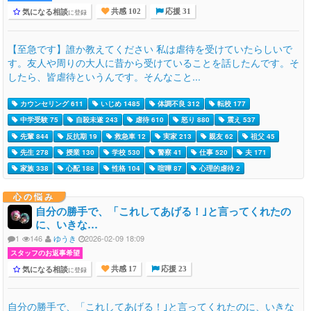
気になる相談
に登録
共感 102
応援 31
【至急です】誰か教えてください 私は虐待を受けていたらしいで
す。友人や周りの大人に昔から受けていることを話したんです。そ
したら、皆虐待というんです。そんなこと...
カウンセリング 611
いじめ 1485
体調不良 312
転校 177
中学受験 75
自殺未遂 243
虐待 610
怒り 880
震え 537
先輩 844
反抗期 19
救急車 12
実家 213
親友 62
祖父 45
先生 278
授業 130
学校 530
警察 41
仕事 520
夫 171
家族 338
心配 188
性格 104
喧嘩 87
心理的虐待 2
心の悩み
自分の勝手で、「これしてあげる！｣と言ってくれたの
に、いきな…
1
146
ゆうき
2026-02-09 18:09
スタッフのお返事希望
気になる相談
に登録
共感 17
応援 23
自分の勝手で、「これしてあげる！｣と言ってくれたのに、いきな