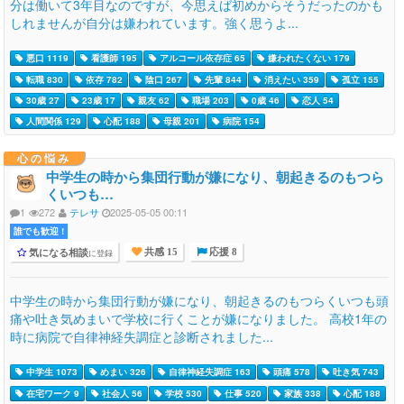
分は働いて3年目なのですが、今思えば初めからそうだったのかも
しれませんが自分は嫌われています。強く思うよ...
悪口 1119
看護師 195
アルコール依存症 65
嫌われたくない 179
転職 830
依存 782
陰口 267
先輩 844
消えたい 359
孤立 155
30歳 27
23歳 17
親友 62
職場 203
0歳 46
恋人 54
人間関係 129
心配 188
母親 201
病院 154
心の悩み
中学生の時から集団行動が嫌になり、朝起きるのもつら
くいつも…
1
272
テレサ
2025-05-05 00:11
誰でも歓迎 !
気になる相談
に登録
共感 15
応援 8
中学生の時から集団行動が嫌になり、朝起きるのもつらくいつも頭
痛や吐き気めまいで学校に行くことが嫌になりました。 高校1年の
時に病院で自律神経失調症と診断されました...
中学生 1073
めまい 326
自律神経失調症 163
頭痛 578
吐き気 743
在宅ワーク 9
社会人 56
学校 530
仕事 520
家族 338
心配 188