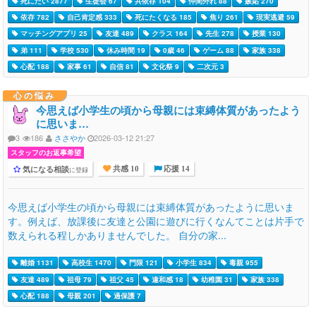
死にたい 2877
生徒会 67
共依存 104
仲間外れ 88
嫉妬 270
依存 782
自己肯定感 333
死にたくなる 185
焦り 261
現実逃避 59
マッチングアプリ 25
友達 489
クラス 164
先生 278
授業 130
弟 111
学校 530
休み時間 19
0歳 46
ゲーム 88
家族 338
心配 188
家事 61
自信 81
文化祭 9
二次元 3
心の悩み
今思えば小学生の頃から母親には束縛体質があったよう
に思いま…
3
186
ささやか
2026-03-12 21:27
スタッフのお返事希望
気になる相談
に登録
共感 10
応援 14
今思えば小学生の頃から母親には束縛体質があったように思いま
す。例えば、放課後に友達と公園に遊びに行くなんてことは片手で
数えられる程しかありませんでした。 自分の家...
離婚 1131
高校生 1470
門限 121
小学生 834
毒親 955
友達 489
祖母 79
祖父 45
違和感 18
幼稚園 31
家族 338
心配 188
母親 201
過保護 7