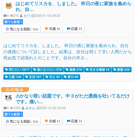
はじめてリスカを、しました。 昨日の夜に家族を集めら
れ、自…
3
216
セウ
2026-01-03 09:30
誰でも歓迎 !
気になる相談
に登録
共感 16
応援 25
はじめてリスカを、しました。 昨日の夜に家族を集められ、自分
の進路について話しました。結果は、自分は弱くて甘い人間だから
死ぬ気で頑張れとのことです。自分の辛さ...
死にたい 2877
楽になりたい 278
進路 379
生きる価値 18
家族 338
心配 188
生活 297
甘え 93
努力 66
心の悩み
⚠かなり暗い話題です。中３がただ愚痴を吐いてるだけ
です。痛い…
3
1252
みかん
2025-12-25 23:59
誰でも歓迎 !
気になる相談
に登録
共感 12
応援 32