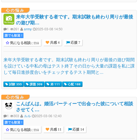
心の悩み
来年大学受験する者です。期末試験も終わり周りが最後
の遊び期…
1
261
srmy
2025-03-08 14:50
誰でも歓迎 !
気になる相談
に登録
共感 4
応援 7
来年大学受験する者です。期末試験も終わり周りが最後の遊び期間
を設けている中私の母はテスト終了その日から大量の課題を私に課
して毎日進捗度合いをチェックするテスト期間と...
試験 355
課題 309
弟 111
心配 188
心の悩み
こんばんは。婚活パーティーで出会った彼について相談
させてく…
1
303
ルル
2025-03-06 12:40
誰でも歓迎 !
気になる相談
に登録
共感 11
応援 14