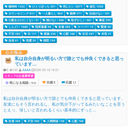
精神科 1432
ひとりぼっち 201
死にたい 2877
彼氏 1536
カウンセリング 611
一人暮らし 964
動悸 371
自信がない 181
心配をかけたくない 31
情けない 386
恥ずかしい 381
事故 250
しんどい 1095
現実逃避 59
友達 489
スーパー 14
緊張 49
不安 392
夫 171
家族 338
心配 188
生活 297
本気 41
自信 81
洗濯 20
病院 154
心の悩み
私は自分自身が明るい方で誰とでも仲良くできると思っ
ています…
3
130
AAAA
2026-05-18 19:21
スタッフのお返事希望
気になる相談
に登録
共感 8
応援 12
私は自分自身が明るい方で誰とでも仲良くできると思っています。
友達にもそう言われるし、私が気分下がってるみたいなことを言う
とえっ、珍しいと言われるくらい基本的にずっと...
友達 489
不安 392
人間関係 129
心配 188