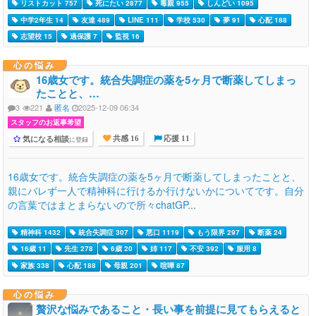
リストカット 757
死にたい 2877
毒親 955
しんどい 1095
中学2年生 14
友達 489
LINE 111
学校 530
夢 91
心配 188
志望校 15
過保護 7
監視 16
心の悩み
16歳女です。統合失調症の薬を5ヶ月で断薬してしまっ
たことと、…
3
221
匿名
2025-12-09 06:34
スタッフのお返事希望
気になる相談
に登録
共感 16
応援 11
16歳女です。統合失調症の薬を5ヶ月で断薬してしまったことと、
親にバレず一人で精神科に行けるか行けないかについてです。自分
の言葉ではまとまらないので所々chatGP...
精神科 1432
統合失調症 307
悪口 1119
もう限界 297
断薬 24
16歳 11
先生 278
6歳 20
姉 117
不安 392
服用 8
家族 338
心配 188
母親 201
喧嘩 87
心の悩み
贅沢な悩みであること・長い事を前提に見てもらえると