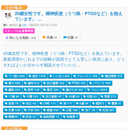
心の悩み
20歳女性です。精神疾患（うつ病・PTSDなど）を抱え
ています。 …
1
360
ゆい
2025-09-02 13:42
スタッフのお返事希望
気になる相談
に登録
共感 32
応援 32
20歳女性です。精神疾患（うつ病・PTSDなど）を抱えています。
家庭環境やこれまでの経験が原因でとても苦しい状況にあり、どう
すればよいか分からず相談させていただ...
うつ病 1295
彼氏 1536
いじめ 1485
アルバイト 766
適応障害 333
暴力 895
虐待 610
自己嫌悪 442
PTSD 183
パワハラ 254
嫌味 222
高卒 145
暴言 589
嫌がらせ 201
つらい 2822
17歳 49
介護 205
自己破産 43
20歳 44
同居 62
実家 213
祖母 79
祖父 45
LINE 111
弟 111
0歳 46
裁判 5
警察 41
仕事 520
不安 392
家族 338
心配 188
包丁 28
生活 297
喧嘩 87
貯金 22
高校受験 13
性被害 4
心の悩み