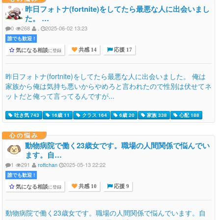
昨日フォトナ(fortnite)をしてたら最悪な人に出会いまし
た。 …
0
268
.
2025-06-02 13:23
誰でも歓迎 !
気になる相談
に登録
共感 14
応援 17
昨日フォトナ(fortnite)をしてたら最悪な人に出会いました。 俺は
家族から俺は気持ち悪いからやめろと言われたので性別は伏せてネ
ットだと俺って言ってるんですが...
吐き気 743
16歳 11
クラス 164
6歳 20
家族 338
心配 188
心の悩み
動物病院で働く23歳女です。職場の人間関係で悩んでい
ます。自…
1
291
rottchan
2025-05-13 22:22
誰でも歓迎 !
気になる相談
に登録
共感 10
応援 9
動物病院で働く23歳女です。職場の人間関係で悩んでいます。自