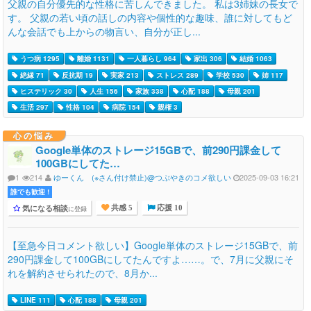
父親の自分優先的な性格に苦しんできました。 私は3姉妹の長女で
す。 父親の若い頃の話しの内容や個性的な趣味、誰に対してもど
んな会話でも上からの物言い、自分が正し...
うつ病 1295
離婚 1131
一人暮らし 964
家出 306
結婚 1063
絶縁 71
反抗期 19
実家 213
ストレス 289
学校 530
姉 117
ヒステリック 30
人生 156
家族 338
心配 188
母親 201
生活 297
性格 104
病院 154
親権 3
心の悩み
Google単体のストレージ15GBで、前290円課金して
100GBにしてた…
1
214
ゆーくん (※さん付け禁止)@つぶやきのコメ欲しい
2025-09-03 16:21
誰でも歓迎 !
気になる相談
に登録
共感 5
応援 10
【至急今日コメント欲しい】Google単体のストレージ15GBで、前
290円課金して100GBにしてたんですよ……。で、7月に父親にそ
れを解約させられたので、8月か...
LINE 111
心配 188
母親 201