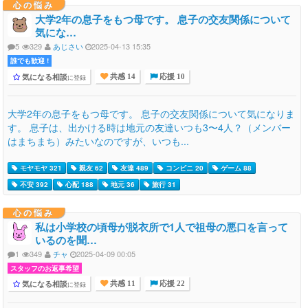
心の悩み
大学2年の息子をもつ母です。 息子の交友関係について
気にな…
5
329
あじさい
2025-04-13 15:35
誰でも歓迎 !
気になる相談
に登録
共感 14
応援 10
大学2年の息子をもつ母です。 息子の交友関係について気になりま
す。 息子は、出かける時は地元の友達いつも3〜4人？（メンバー
はまちまち）みたいなのですが、いつも...
モヤモヤ 321
親友 62
友達 489
コンビニ 20
ゲーム 88
不安 392
心配 188
地元 36
旅行 31
心の悩み
私は小学校の頃母が脱衣所で1人で祖母の悪口を言って
いるのを聞…
1
349
チャ
2025-04-09 00:05
スタッフのお返事希望
気になる相談
に登録
共感 11
応援 22