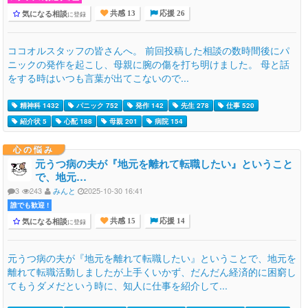
気になる相談
に登録
共感 13
応援 26
ココオルスタッフの皆さんへ。 前回投稿した相談の数時間後にパ
ニックの発作を起こし、母親に腕の傷を打ち明けました。 母と話
をする時はいつも言葉が出てこないので...
精神科 1432
パニック 752
発作 142
先生 278
仕事 520
紹介状 5
心配 188
母親 201
病院 154
心の悩み
元うつ病の夫が『地元を離れて転職したい』ということ
で、地元…
3
243
みんと
2025-10-30 16:41
誰でも歓迎 !
気になる相談
に登録
共感 15
応援 14
元うつ病の夫が『地元を離れて転職したい』ということで、地元を
離れて転職活動しましたが上手くいかず、だんだん経済的に困窮し
てもうダメだという時に、知人に仕事を紹介して...