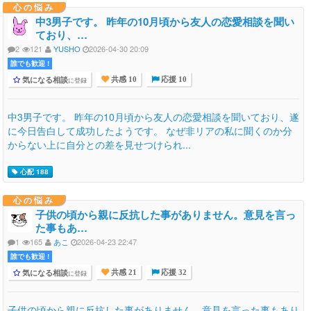
心の悩み
中3男子です。 昨年の10月頃から友人の恋愛相談を聞い
ており、…
2
121
YUSHO
2026-04-30 20:09
誰でも歓迎 !
気になる相談
に登録
共感 10
応援 10
中3男子です。 昨年の10月頃から友人の恋愛相談を聞いており、遂
に今日告白して成功したようです。 なぜ非リアの私に聞くのか分
からない上に自分との差を見せつけられ...
心配 188
心の悩み
子供の頃から親に反抗した事がありません。意見を言っ
た事もあ…
1
165
あこ
2026-04-23 22:47
誰でも歓迎 !
気になる相談
に登録
共感 21
応援 32
子供の頃から親に反抗した事がありません。意見を言った事もあり