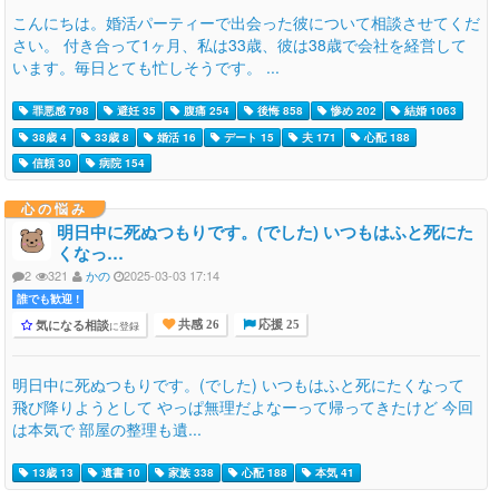
こんにちは。婚活パーティーで出会った彼について相談させてくだ
さい。 付き合って1ヶ月、私は33歳、彼は38歳で会社を経営して
います。毎日とても忙しそうです。 ...
罪悪感 798
避妊 35
腹痛 254
後悔 858
惨め 202
結婚 1063
38歳 4
33歳 8
婚活 16
デート 15
夫 171
心配 188
信頼 30
病院 154
心の悩み
明日中に死ぬつもりです。(でした) いつもはふと死にた
くなっ…
2
321
かの
2025-03-03 17:14
誰でも歓迎 !
気になる相談
に登録
共感 26
応援 25
明日中に死ぬつもりです。(でした) いつもはふと死にたくなって
飛び降りようとして やっぱ無理だよなーって帰ってきたけど 今回
は本気で 部屋の整理も遺...
13歳 13
遺書 10
家族 338
心配 188
本気 41