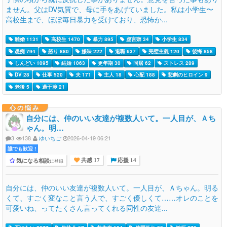
ません。父はDV気質で、母に手をあげていました。私は小学生〜
高校生まで、ほぼ毎日暴力を受けており、恐怖か...
離婚 1131
高校生 1470
暴力 895
虚言癖 34
小学生 834
愚痴 794
怒り 880
嫌味 222
退職 637
完璧主義 120
後悔 858
しんどい 1095
結婚 1063
更年期 30
同居 62
ストレス 289
DV 28
仕事 520
夫 171
主人 18
心配 188
悲劇のヒロイン 9
老後 5
過干渉 21
心の悩み
自分には、仲のいい友達が複数人いて。一人目が、Ａち
ゃん。明…
3
138
ゆいちご
2026-04-19 06:21
誰でも歓迎 !
気になる相談
に登録
共感 17
応援 14
自分には、仲のいい友達が複数人いて。一人目が、Ａちゃん。明る
くて、すごく変なこと言う人で、すごく優しくて……オレのことを
可愛いね、ってたくさん言ってくれる同性の友達...