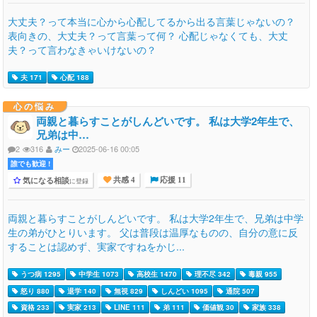
大丈夫？って本当に心から心配してるから出る言葉じゃないの？
表向きの、大丈夫？って言葉って何？ 心配じゃなくても、大丈
夫？って言わなきゃいけないの？
夫 171
心配 188
心の悩み
両親と暮らすことがしんどいです。 私は大学2年生で、
兄弟は中…
2
316
みー
2025-06-16 00:05
誰でも歓迎 !
気になる相談
に登録
共感 4
応援 11
両親と暮らすことがしんどいです。 私は大学2年生で、兄弟は中学
生の弟がひとりいます。 父は普段は温厚なものの、自分の意に反
することは認めず、実家ですねをかじ...
うつ病 1295
中学生 1073
高校生 1470
理不尽 342
毒親 955
怒り 880
退学 140
無視 829
しんどい 1095
通院 507
資格 233
実家 213
LINE 111
弟 111
価値観 30
家族 338