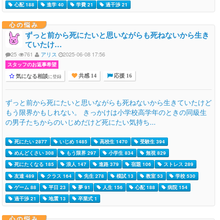
心配 188
進学 40
学費 21
過干渉 21
心の悩み
ずっと前から死にたいと思いながらも死ねないから生き
ていたけ…
25
761
アリス
2025-06-08 17:56
スタッフのお返事希望
気になる相談
に登録
共感 14
応援 16
ずっと前から死にたいと思いながらも死ねないから生きていたけど
もう限界かもしれない。 きっかけは小学校高学年のときの同級生
の男子たちからのいじめだけど死にたい気持ち...
死にたい 2877
いじめ 1485
高校生 1470
受験生 394
めんどくさい 308
もう限界 297
小学生 834
無視 829
死にたくなる 185
浪人 147
進路 379
宿題 106
ストレス 289
友達 489
クラス 164
先生 278
模試 13
教室 53
学校 530
ゲーム 88
平日 23
夢 91
人生 156
心配 188
病院 154
過干渉 21
地震 13
卒業式 1
心の悩み