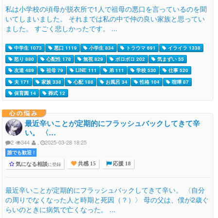
私は小学校の頃母が脱衣所で1人で祖母の悪口を言っているのを聞
いてしまいました。 それまでは私の中で仲の良い家族と思ってい
ました。 すごく悲しかったです。 ...
中学生 1073
悪口 1119
小学生 834
トラウマ 691
イライラ 1338
怒り 880
心配性 178
無視 829
ボロボロ 202
気まずい 55
友達 489
祖母 79
LINE 111
弟 111
学校 530
仕事 520
夫 171
家族 338
心配 188
お風呂 34
性格 104
喧嘩 87
保育園 14
葬式 12
心の悩み
最近辛いことが定期的にフラッシュバックしてきて辛
い。 〈…
2
344
.
2025-03-28 18:25
誰でも歓迎 !
気になる相談
に登録
共感 15
応援 18
最近辛いことが定期的にフラッシュバックしてきて辛い。 〈自分
の周りでなくなった人と時期と死因（？）〉 母の父は、僕が2歳ぐ
らいのときに病気で亡くなった。 ...