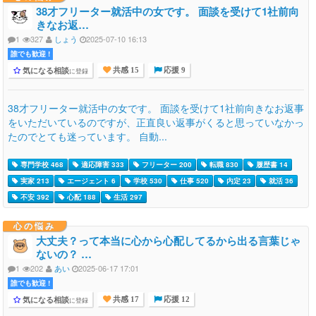
38才フリーター就活中の女です。 面談を受けて1社前向
きなお返…
1
327
しょう
2025-07-10 16:13
誰でも歓迎 !
気になる相談
に登録
共感 15
応援 9
38才フリーター就活中の女です。 面談を受けて1社前向きなお返事
をいただいているのですが、正直良い返事がくると思っていなかっ
たのでとても迷っています。 自動...
専門学校 468
適応障害 333
フリーター 200
転職 830
履歴書 14
実家 213
エージェント 6
学校 530
仕事 520
内定 23
就活 36
不安 392
心配 188
生活 297
心の悩み
大丈夫？って本当に心から心配してるから出る言葉じゃ
ないの？ …
1
202
あい
2025-06-17 17:01
誰でも歓迎 !
気になる相談
に登録
共感 17
応援 12