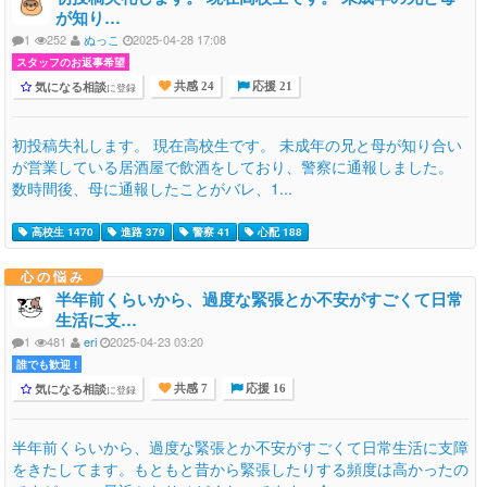
が知り…
1
252
ぬっこ
2025-04-28 17:08
スタッフのお返事希望
気になる相談
に登録
共感 24
応援 21
初投稿失礼します。 現在高校生です。 未成年の兄と母が知り合い
が営業している居酒屋で飲酒をしており、警察に通報しました。
数時間後、母に通報したことがバレ、1...
高校生 1470
進路 379
警察 41
心配 188
心の悩み
半年前くらいから、過度な緊張とか不安がすごくて日常
生活に支…
1
481
eri
2025-04-23 03:20
誰でも歓迎 !
気になる相談
に登録
共感 7
応援 16
半年前くらいから、過度な緊張とか不安がすごくて日常生活に支障
をきたしてます。もともと昔から緊張したりする頻度は高かったの