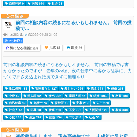
自律神経 9
病院 154
社会 53
心の悩み
前回の相談内容の続きになるかもしれません。 前回の投
稿で…
1
282
rei
2025-04-28 21:05
誰でも歓迎 !
気になる相談
に登録
共感 15
応援 26
前回の相談内容の続きになるかもしれません。 前回の投稿では書
かなかったのですが、去年の秋頃、夜の仕事中に客から乱暴に、力
づくで押さえ込まれ抵抗できずに無理やり...
生活保護 183
実家暮らし 327
殺したい 254
借金 371
妊娠 268
中絶 62
婦人科 92
惨め 202
産婦人科 45
結婚 1063
出産 108
自己破産 43
弁護士 75
保険証 13
実家 213
先生 278
社会人 56
応募 18
仕事 520
不安 392
人間関係 129
家族 338
心配 188
生活 297
病院 154
市役所 8
社会 53
心の悩み
初投稿失礼します。 現在高校生です。 未成年の兄と母