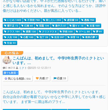
⚠かなり暗い話題です。中３がただ愚痴を吐いてるだけです。痛い
と感じる人もいるかも知れません。そのような方はどうか、誹謗中
傷だけはおやめください。親が風呂に入っている...
いじめ 1485
不登校 768
殺したい 254
虚言癖 34
愚痴 794
寝不足 72
幻覚 60
宿題 106
集中力 87
陽キャ 18
友達 489
クラス 164
授業 130
クリスマス 8
学校 530
ゲーム 88
夢 91
人生 156
心配 188
包丁 28
生活 297
体育 18
将来の夢 7
社会 53
心の悩み
こんばんは、初めまして。 中学2年生男子のミクトとい
います。…
2
218
ミクト
2025-12-12 23:11
誰でも歓迎 !
気になる相談
に登録
共感 27
応援 33
こんばんは、初めまして。 中学2年生男子のミクトといいます。
自分は自分の親が毒親ではないかなと中学に入学してから薄々感じ
ています。 まず第一に親は私のプライ...