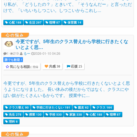
り私が、「どうしたの？」ときいて、「そうなんだー」と言っただ
けで、「いちいちしつこい。しつこいからこれし...
心配 188
生活 297
喧嘩 87
保育園 14
心の悩み
今更ですが、5年生のクラス替えから学校に行きたくな
いとよく思…
1
219
るー
2026-01-10 04:26
誰でも歓迎 !
気になる相談
に登録
共感 30
応援 25
今更ですが、5年生のクラス替えから学校に行きたくないとよく思
うようになりました。 長い休みの後だからではなく、クラスにや
ばい奴がたくさんいるからです。 授業中に...
クラス替え 90
学校に行きたくない 191
親友 62
クラス 164
先生 278
授業 130
学校 530
家族 338
心配 188
喧嘩 87
理科 6
心の悩み