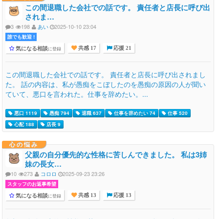
この間退職した会社での話です。 責任者と店長に呼び出
されま…
3
198
あい
2025-10-10 23:04
誰でも歓迎 !
気になる相談
に登録
共感 17
応援 21
この間退職した会社での話です。 責任者と店長に呼び出されまし
た。 話の内容は、私が愚痴をこぼしたのを愚痴の原因の人が聞い
ていて、悪口を言われた。仕事を辞めたい。...
悪口 1119
愚痴 794
退職 637
仕事を辞めたい 74
仕事 520
心配 188
店長 9
心の悩み
父親の自分優先的な性格に苦しんできました。 私は3姉
妹の長女…
10
273
コロロ
2025-09-23 23:26
スタッフのお返事希望
気になる相談
に登録
共感 13
応援 13