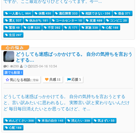
ですが、ここ最近かなりひどくなってます。今一...
一人暮らし 964
休職 450
適応障害 333
相談できない 356
借金 371
震え 537
休みがち 181
コールセンター 10
友達 489
コンビニ 20
緊張 49
仕事 520
不安 392
夫 171
家族 338
心配 188
生活 297
心の悩み
どうしても迷惑ばっかかけてる。 自分の気持ちを言おう
とする…
0
299
❍
2025-04-16 10:54
誰でも歓迎 !
気になる相談
に登録
共感 11
応援 5
どうしても迷惑ばっかかけてる。 自分の気持ちを言おうとする
と、言い訳みたいに思われるし。 実際言い訳と変わりないんだけ
ど 毎日毎日消えたいとか思ってるけど、そ...
めんどくさい 308
本当の自分 145
消えたい 359
気まずい 55
心配 188