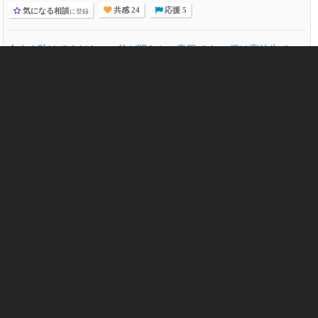
気になる相談
に登録
共感 24
応援 5
今すぐ助けてください。父が明らかに毒親です。 僕は高校生で
す。両親との3人家族。これまで親には過保護に育てられてきたと
思います。最近はその事を自覚してきて自立する...
高校生 1470
試験 355
家出 306
転校 177
通信制高校 81
児童相談所 76
毒親 955
心の悩み
助けてください 今日、家族3人追い出されるか、 毒親の
母親…
6
608
なお
2019-08-06 18:13
スタッフのお返事希望
気になる相談
に登録
共感 12
応援 17
助けてください 今日、家族3人追い出されるか、 毒親の母親だけ
追い出されるかもしれないです。 3人追い出されると 3人でどこか
の賃貸物件に頑張って住...