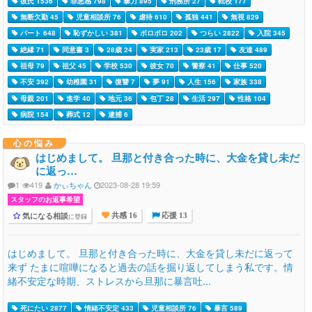
彼氏 1536
罪悪感 798
暴力 895
刑務所 27
転校 177
無断欠勤 45
児童相談所 76
虐待 610
孤独 441
無視 829
パート 648
恥ずかしい 381
ボロボロ 202
つらい 2822
入院 345
絶縁 71
同意書 3
28歳 24
実家 213
23歳 17
友達 489
祖母 79
祖父 45
学校 530
彼女 70
警察 41
仕事 520
不安 392
幼稚園 31
復讐 7
夢 91
人生 156
家族 338
母親 201
進学 40
地元 36
包丁 28
生活 297
性格 104
病院 154
葬式 12
逮捕 6
心の悩み
はじめまして。 旦那と付き合った時に、大金を貸し未だ
に返っ…
1
419
かぃちゃん
2023-08-28 19:59
スタッフのお返事希望
気になる相談
に登録
共感 16
応援 13
はじめまして。 旦那と付き合った時に、大金を貸し未だに返って
来ず たまに喧嘩になると過去の話を掘り返してしまう私です。情
緒不安定な時期、ストレスから旦那に暴言吐...
死にたい 2877
情緒不安定 433
児童相談所 76
暴言 589