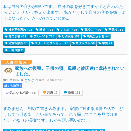
私は自分の容姿が嫌いです。 自分の事を好きですか？と言われた
ら いいえ という答えが出ます。 私がどうして自分の容姿を嫌うよ
うになったか、きっかけは いじめ...
機能不全家族 493
離婚 1131
いじめ 1485
高校生 1470
不登校 768
専門学校 468
アルバイト 766
母子家庭 259
馬鹿にされる 84
児童相談所 76
スクールカウンセラー 90
ネグレクト 58
学費 21
一時保護 2
人生の悩み
家族への復讐。子供の頃、母親と彼氏達に虐待されてい
ました。
6
1047
とかげ
2024-03-05 10:42
誰でも歓迎 !
気になる相談
に登録
共感 18
応援 112
すみません、初めて書き込みます。 家族に対する復讐の話で、ど
うしても吐き出したい事があって、色々探してここを見つけまし
た。 かなりの長文です。しかも頭が悪いので...