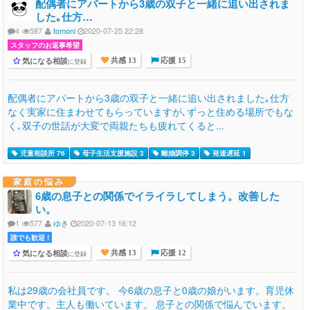
配偶者にアパートから3歳の双子と一緒に追い出されま
した｡仕方…
4
587
tomoni
2020-07-25 22:28
スタッフのお返事希望
気になる相談
に登録
共感 13
応援 15
配偶者にアパートから3歳の双子と一緒に追い出されました｡仕方
なく実家に住まわせてもらっていますが､ずっと住める場所でもな
く､双子の世話が大変で両親たちも疲れてくると...
児童相談所 76
母子生活支援施設 3
離婚調停 3
発達遅延 1
家庭の悩み
6歳の息子との関係でイライラしてしまう。改善した
い。
1
577
ゆき
2020-07-13 16:12
誰でも歓迎 !
気になる相談
に登録
共感 13
応援 12
私は29歳の会社員です。 今6歳の息子と0歳の娘がいます。育児休
業中です。主人も働いています。 息子との関係で悩んでいます。