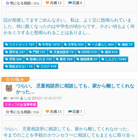
気になる相談
に登録
共感 13
応援 8
話が前後してますごめんなさい。 私は、よく父に怒鳴られていま
した。特に酷くなったのは中学生の頃からです。小さい頃もよく何
かをミスすると怒鳴られることはありまし...
リストカット 757
中学生 1073
大学生 955
一人暮らし 964
過眠 72
奨学金 227
門限 121
児童相談所 76
ADHD 518
虐待 610
浮気 368
怒鳴られる 145
暴言 589
睡眠障害 87
しんどい 1095
朝起きれない 10
コロナ 416
心の悩み
つらい。 児童相談所に相談しても、家から離してくれな
かった…
1
499
しほ
2020-12-04 21:57
スタッフのお返事希望
気になる相談
に登録
共感 13
応援 7
つらい。 児童相談所に相談しても、家から離してくれなかった。
今までのことを学校のカウンセラーに相談してもまともに取り合っ