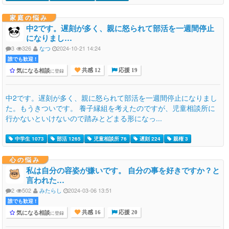
家庭の悩み
中2です。遅刻が多く、親に怒られて部活を一週間停止
になりまし…
3
326
なつ
2024-10-21 14:24
誰でも歓迎 !
気になる相談
に登録
共感 12
応援 19
中2です。遅刻が多く、親に怒られて部活を一週間停止になりまし
た。もうきついです。 養子縁組を考えたのですが、児童相談所に
行かないといけないので踏みとどまる形になっ...
中学生 1073
部活 1265
児童相談所 76
遅刻 224
親権 3
心の悩み
私は自分の容姿が嫌いです。 自分の事を好きですか？と
言われた…
2
502
みたらし
2024-03-06 13:51
誰でも歓迎 !
気になる相談
に登録
共感 16
応援 20