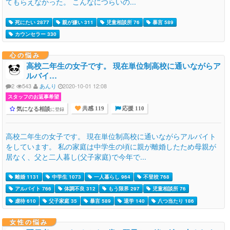
てもらえなかった。 こんなにつらいの...
死にたい 2877
親が嫌い 311
児童相談所 76
暴言 589
カウンセラー 330
心の悩み
高校二年生の女子です。 現在単位制高校に通いながらア
ルバイ…
2
543
あんり
2020-10-01 12:08
スタッフのお返事希望
気になる相談
に登録
共感 119
応援 110
高校二年生の女子です。 現在単位制高校に通いながらアルバイト
をしています。 私の家庭は中学生の頃に親が離婚したため母親が
居なく、父と二人暮し(父子家庭)で今年で...
離婚 1131
中学生 1073
一人暮らし 964
不登校 768
アルバイト 766
体調不良 312
もう限界 297
児童相談所 76
虐待 610
父子家庭 35
暴言 589
退学 140
八つ当たり 186
女性の悩み