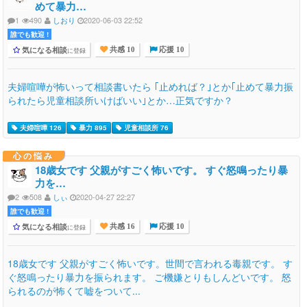
めて暴力…
1
490
しおり
2020-06-03 22:52
誰でも歓迎 !
気になる相談
に登録
共感 10
応援 10
夫婦喧嘩が怖いって相談書いたら ｢止めれば？｣とか｢止めて暴力振
られたら児童相談所いけばいい｣とか…正気ですか？
夫婦喧嘩 126
暴力 895
児童相談所 76
心の悩み
18歳女です 父親がすごく怖いです。 すぐ怒鳴ったり暴
力を…
2
508
しぃ
2020-04-27 22:27
誰でも歓迎 !
気になる相談
に登録
共感 16
応援 10
18歳女です 父親がすごく怖いです。世間で言われる毒親です。 す
ぐ怒鳴ったり暴力を振られます。 ご機嫌とりもしんどいです。 怒
られるのが怖くて嘘をついて...