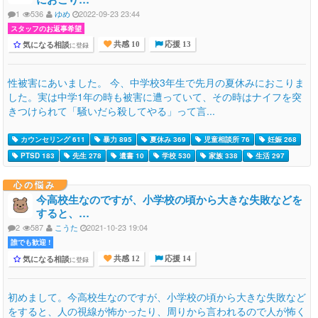
1
536
ゆめ
2022-09-23 23:44
スタッフのお返事希望
気になる相談
に登録
共感 10
応援 13
性被害にあいました。 今、中学校3年生で先月の夏休みにおこりま
した。実は中学1年の時も被害に遭っていて、その時はナイフを突
きつけられて「騒いだら殺してやる」って言...
カウンセリング 611
暴力 895
夏休み 369
児童相談所 76
妊娠 268
PTSD 183
先生 278
遺書 10
学校 530
家族 338
生活 297
心の悩み
今高校生なのですが、小学校の頃から大きな失敗などを
すると、…
2
587
こうた
2021-10-23 19:04
誰でも歓迎 !
気になる相談
に登録
共感 12
応援 14
初めまして。今高校生なのですが、小学校の頃から大きな失敗など
をすると、人の視線が怖かったり、周りから言われるので人が怖く