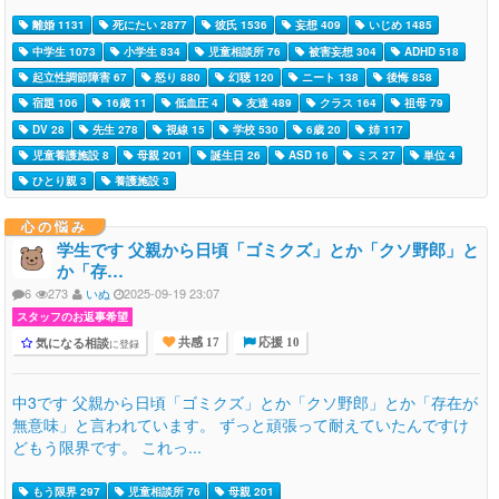
離婚 1131
死にたい 2877
彼氏 1536
妄想 409
いじめ 1485
中学生 1073
小学生 834
児童相談所 76
被害妄想 304
ADHD 518
起立性調節障害 67
怒り 880
幻聴 120
ニート 138
後悔 858
宿題 106
16歳 11
低血圧 4
友達 489
クラス 164
祖母 79
DV 28
先生 278
視線 15
学校 530
6歳 20
姉 117
児童養護施設 8
母親 201
誕生日 26
ASD 16
ミス 27
単位 4
ひとり親 3
養護施設 3
心の悩み
学生です 父親から日頃「ゴミクズ」とか「クソ野郎」と
か「存…
6
273
いぬ
2025-09-19 23:07
スタッフのお返事希望
気になる相談
に登録
共感 17
応援 10
中3です 父親から日頃「ゴミクズ」とか「クソ野郎」とか「存在が
無意味」と言われています。 ずっと頑張って耐えていたんですけ
どもう限界です。 これっ...
もう限界 297
児童相談所 76
母親 201