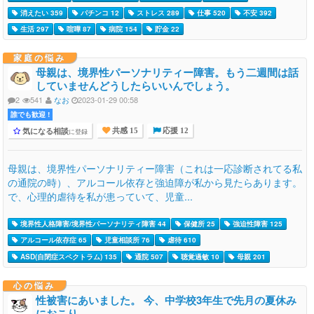
消えたい 359
パチンコ 12
ストレス 289
仕事 520
不安 392
生活 297
喧嘩 87
病院 154
貯金 22
家庭の悩み
母親は、境界性パーソナリティー障害。もう二週間は話
していませんどうしたらいいんでしょう。
2
541
なお
2023-01-29 00:58
誰でも歓迎 !
気になる相談
に登録
共感 15
応援 12
母親は、境界性パーソナリティー障害（これは一応診断されてる私
の通院の時）、アルコール依存と強迫障が私から見たらあります。
で、心理的虐待を私が患っていて、児童...
境界性人格障害/境界性パーソナリティ障害 44
保健所 25
強迫性障害 125
アルコール依存症 65
児童相談所 76
虐待 610
ASD(自閉症スペクトラム) 135
通院 507
聴覚過敏 10
母親 201
心の悩み
性被害にあいました。 今、中学校3年生で先月の夏休み
におこり…