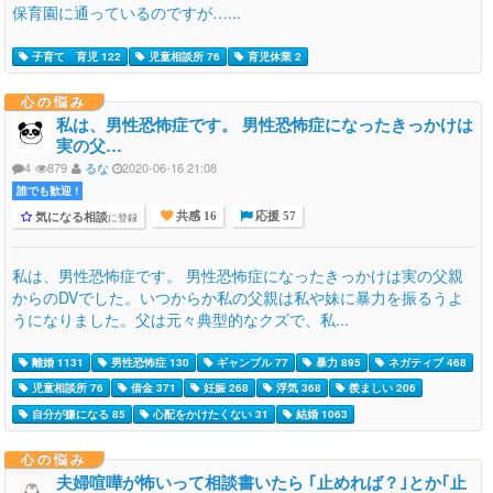
保育園に通っているのですが…...
子育て 育児 122
児童相談所 76
育児休業 2
心の悩み
私は、男性恐怖症です。 男性恐怖症になったきっかけは
実の父…
4
879
るな
2020-06-16 21:08
誰でも歓迎 !
気になる相談
に登録
共感 16
応援 57
私は、男性恐怖症です。 男性恐怖症になったきっかけは実の父親
からのDVでした。いつからか私の父親は私や妹に暴力を振るうよ
うになりました。父は元々典型的なクズで、私...
離婚 1131
男性恐怖症 130
ギャンブル 77
暴力 895
ネガティブ 468
児童相談所 76
借金 371
妊娠 268
浮気 368
羨ましい 206
自分が嫌になる 85
心配をかけたくない 31
結婚 1063
心の悩み
夫婦喧嘩が怖いって相談書いたら ｢止めれば？｣とか｢止