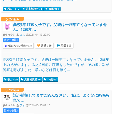
悪口 1119
児童相談所 76
毒親 955
心の悩み
高校3年17歳女子です。父親は一昨年亡くなっていませ
ん。12歳年…
1
501
まお
2021-04-13 22:00
誰でも歓迎 !
気になる相談
に登録
共感 110
応援 110
高校3年17歳女子です。父親は一昨年亡くなっていません。12歳年
上の兄がいます。 親と2日前に喧嘩をしたのですが、その際に親が
警察を呼びました。暴力などは何も無く...
暴力 895
児童相談所 76
17歳 49
心の悩み
話が前後してますごめんなさい。 私は、よく父に怒鳴ら
れて…
1
694
ラオ
2021-03-25 02:15
誰でも歓迎 !