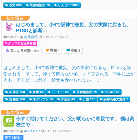
暴力 895
児童相談所 76
しんどい 1095
心の悩み
はじめまして。小6で阪神で被災、父の実家に戻るも、
PTSDと診断…
0
761
自業自得
2019-11-27 03:28
スタッフのお返事希望
気になる相談
に登録
共感 4
応援 2
はじめまして。小6で阪神で被災、父の実家に戻るも、PTSDと診
断される…そして、帰って間もない頃、レイプされる…中学に上が
るも、アトピーご酷く、給食も食べられない、...
不登校 768
夜職 60
アトピー 39
児童相談所 76
PTSD 183
拒食症 200
ネグレクト 58
作業所 45
介護 205
阪神淡路大震災 2
心の悩み
今すぐ助けてください。父が明らかに毒親です。 僕は高
校生で…
2
835
AC011227
2019-11-01 23:02
誰でも歓迎 !