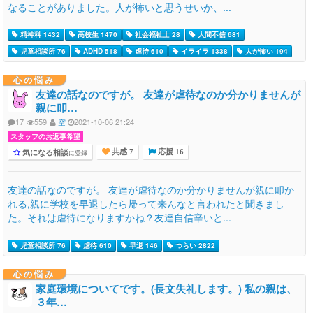
なることがありました。人が怖いと思うせいか、...
精神科 1432
高校生 1470
社会福祉士 28
人間不信 681
児童相談所 76
ADHD 518
虐待 610
イライラ 1338
人が怖い 194
心の悩み
友達の話なのですが。 友達が虐待なのか分かりませんが
親に叩…
17
559
空
2021-10-06 21:24
スタッフのお返事希望
気になる相談
に登録
共感 7
応援 16
友達の話なのですが。 友達が虐待なのか分かりませんが親に叩か
れる,親に学校を早退したら帰って来んなと言われたと聞きまし
た。それは虐待になりますかね？友達自信辛いと...
児童相談所 76
虐待 610
早退 146
つらい 2822
心の悩み
家庭環境についてです。(長文失礼します。) 私の親は、
３年…