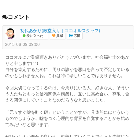
コメント
初代あかり(殿堂入り｜ココオルスタッフ)
役に立った 1
共感
応援
2015-06-09 09:00
ココオルにご登録頂きありがとうございます。社会福祉士のあか
りと申します(^^)
自分を肯定するために、周りの誰かを悪口を言って否定している
のかもしれませんね。これは特に珍しいことではありません。
今回大切になってくるのは、今周りにいる人、好きな人、そうい
う人たちともっと信頼関係を構築し、互いに高め合い、尊敬し合
える関係にしていくことなのだろうなと思いました。
「元々すぐ嘘を吐く癖」ということですが、具体的にはどういう
ものでしょうか。嘘をつく心理的な背景を自覚することから始め
てみたいなと思います。
ぜひ少しずつ自分の良い面、改善していくことでもっと素敵にな