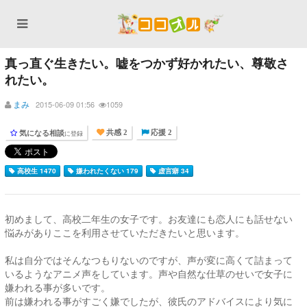
真っ直ぐ生きたい。嘘をつかず好かれたい、尊敬さ
れたい。
まみ
2015-06-09 01:56
1059
気になる相談
に登録
共感 2
応援 2
高校生 1470
嫌われたくない 179
虚言癖 34
初めまして、高校二年生の女子です。お友達にも恋人にも話せない
悩みがありここを利用させていただきたいと思います。
私は自分ではそんなつもりないのですが、声が変に高くて詰まって
いるようなアニメ声をしています。声や自然な仕草のせいで女子に
嫌われる事が多いです。
前は嫌われる事がすごく嫌でしたが、彼氏のアドバイスにより気に