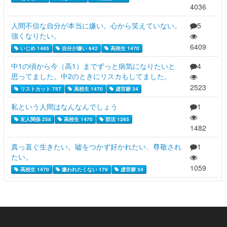
4036
人間不信な自分が本当に嫌い。心から笑えていない。
5
強くなりたい。
6409
いじめ 1485
自分が嫌い 642
高校生 1470
中1の頃から今（高1）までずっと病気になりたいと
4
思ってました。中2のときにリスカもしてました。
2523
リストカット 757
高校生 1470
虚言癖 34
私という人間はなんなんでしょう
1
友人関係 258
高校生 1470
部活 1265
1482
真っ直ぐ生きたい。嘘をつかず好かれたい、尊敬され
1
たい。
1059
高校生 1470
嫌われたくない 179
虚言癖 34